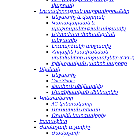
վարդակ
Լուսավորության սարքավորումներ
Անջատիչ և վարդակ
Կառավարման և
պաշտպանության անջատիչ
Ավտոմատ փոխանցման
անջատիչ
Լուսարձակի անջատիչ
Հողային խափանման
սխեմաների անջատիչներ (GFCI)
Էլեկտրական լարերի սարքեր
Սկսնակ
Անջատիչ
Cam Starter
Փափուկ մեկնարկիչ
Մագնիսական մեկնարկիչ
Կոնտակտոր
AC կոնտակտոր
Ռուսական տեսակ
Օդային կարգավորիչ
Էստաֆետ
Ժամաչափ և չափիչ
Ժամաչափ