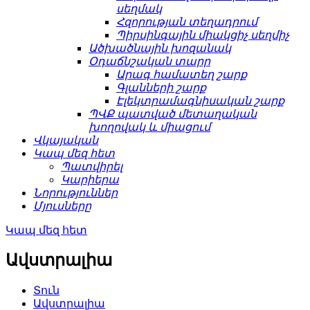
սեղմակ
Հզորության տեղադրում
Պիրսինգային միակցիչ սեղմիչ
Ածխածնային խոզանակ
Օդաճնշական տարր
Արագ համատեղ շարք
Գլանների շարք
Էլեկտրամագնիսական շարք
ՊՎՔ պատված մետաղական
խողովակ և միացում
Վկայական
Կապ մեզ հետ
Պատվիրել
Կարիերա
Նորություններ
Մյուսները
Կապ մեզ հետ
Ավստրալիա
Տուն
Ավստրալիա