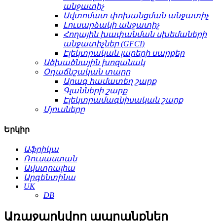
անջատիչ
Ավտոմատ փոխանցման անջատիչ
Լուսարձակի անջատիչ
Հողային խափանման սխեմաների
անջատիչներ (GFCI)
Էլեկտրական լարերի սարքեր
Ածխածնային խոզանակ
Օդաճնշական տարր
Արագ համատեղ շարք
Գլանների շարք
Էլեկտրամագնիսական շարք
Մյուսները
Երկիր
Աֆրիկա
Ռուսաստան
Ավստրալիա
Արգենտինա
UK
DB
Առաջարկվող ապրանքներ