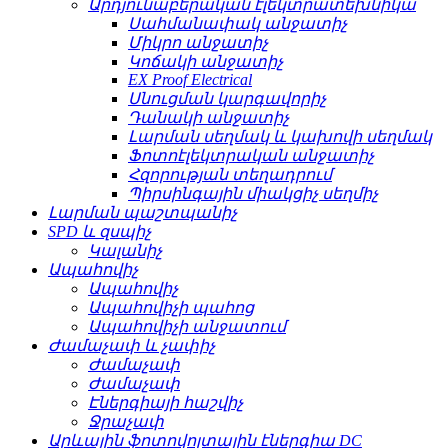
Արդյունաբերական էլեկտրատեխնիկա
Սահմանափակ անջատիչ
Միկրո անջատիչ
Կոճակի անջատիչ
EX Proof Electrical
Սնուցման կարգավորիչ
Դանակի անջատիչ
Լարման սեղմակ և կախովի սեղմակ
Ֆոտոէլեկտրական անջատիչ
Հզորության տեղադրում
Պիրսինգային միակցիչ սեղմիչ
Լարման պաշտպանիչ
SPD և զսպիչ
Կալանիչ
Ապահովիչ
Ապահովիչ
Ապահովիչի պահոց
Ապահովիչի անջատում
Ժամաչափ և չափիչ
Ժամաչափ
Ժամաչափ
Էներգիայի հաշվիչ
Ջրաչափ
Արևային ֆոտովոլտային էներգիա DC