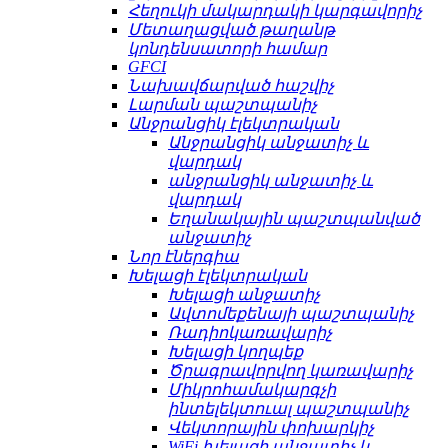
Հեղուկի մակարդակի կարգավորիչ
Մետաղացված թաղանթ
կոնդենսատորի համար
GFCI
Նախավճարված հաշվիչ
Լարման պաշտպանիչ
Անջրանցիկ էլեկտրական
Անջրանցիկ անջատիչ և
վարդակ
անջրանցիկ անջատիչ և
վարդակ
Եղանակային պաշտպանված
անջատիչ
Նոր էներգիա
Խելացի էլեկտրական
Խելացի անջատիչ
Ավտոմեքենայի պաշտպանիչ
Ռադիոկառավարիչ
Խելացի կողպեք
Ծրագրավորվող կառավարիչ
Միկրոհամակարգչի
ինտելեկտուալ պաշտպանիչ
Վեկտորային փոխարկիչ
WiFi խելացի անջատիչ և