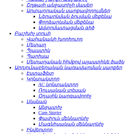
Շղթայի անջատիչի մասեր
Արտադրական սարքավորումներ
Ներարկման ձուլման մեքենա
Փորձարկման մեքենա
Ավտոմատացման գիծ
Բաշխիչ տուփ
Վահանակի խորհուրդ
Մետաղ
Պլաստիկ
Պարիսպ
Մետաղական հիմքով պլաստիկե ծածկ
Արդյունաբերական կառավարման սարքեր
Էստաֆետ
Կոնտակտոր
AC կոնտակտոր
Ռուսական տեսակ
Օդային կարգավորիչ
Սկսնակ
Անջատիչ
Cam Starter
Փափուկ մեկնարկիչ
Մագնիսական մեկնարկիչ
Ինվերտոր