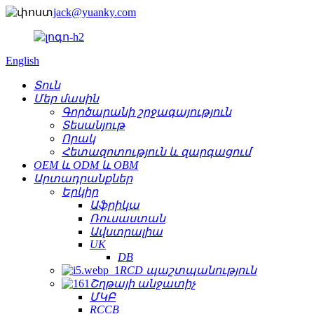
jack@yuanky.com
English
Տուն
Մեր մասին
Գործարանի շրջագայություն
Տեսանյութ
Որակ
Հետազոտություն և զարգացում
OEM և ODM և OBM
Արտադրանքներ
Երկիր
Աֆրիկա
Ռուսաստան
Ավստրալիա
UK
DB
RCD պաշտպանություն
Շղթայի անջատիչ
ՄԿԲ
RCCB