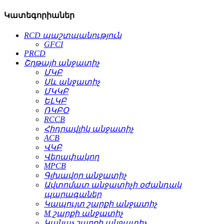
Կատեգորիաներ
RCD պաշտպանություն
GFCI
PRCD
Շղթայի անջատիչ
ՄԿԲ
Սև անջատիչ
ՄԿԿԲ
ԵԼԿԲ
ՌԿԲՕ
RCCB
Հիդրավլիկ անջատիչ
ACB
ՎԿԲ
Վերափակող
MPCB
Գլխավոր անջատիչ
Ավտոմատ անջատիչի օժանդակ
պարագաներ
Կապույտ շարքի անջատիչ
M շարքի անջատիչ
Կանաչ շարքի անջատիչ