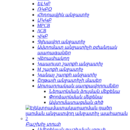
ԵԼԿԲ
ՌԿԲՕ
Հիդրավլիկ անջատիչ
ՄԿԿԲ
MPCB
ACB
ՎԿԲ
Գլխավոր անջատիչ
Ավտոմատ անջատիչի օժանդակ
պարագաներ
Վերափակող
Կապույտ շարքի անջատիչ
M շարքի անջատիչ
Կանաչ շարքի անջատիչ
Շղթայի անջատիչի մասեր
Արտադրական սարքավորումներ
Ներարկման ձուլման մեքենա
Փորձարկման մեքենա
Ավտոմատացման գիծ
Բաշխիչ տուփ
Ամերիկյան բաշխման տուփ