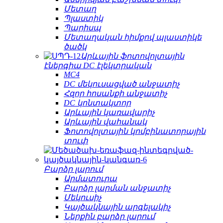
Մետաղ
Պլաստիկ
Պարիսպ
Մետաղական հիմքով պլաստիկե
ծածկ
Արևային ֆոտովոլտային
էներգիա DC էլեկտրական
MC4
DC մեկուսացված անջատիչ
Հզոր հոսանքի անջատիչ
DC կոնտակտոր
Արևային կառավարիչ
Արևային վահանակ
Ֆոտովոլտային կոմբինատորային
տուփ
Բարձր լարում
Արմատուրա
Բարձր լարման անջատիչ
Մեկուսիչ
Կայծակնային արգելակիչ
Ներքին բարձր լարում