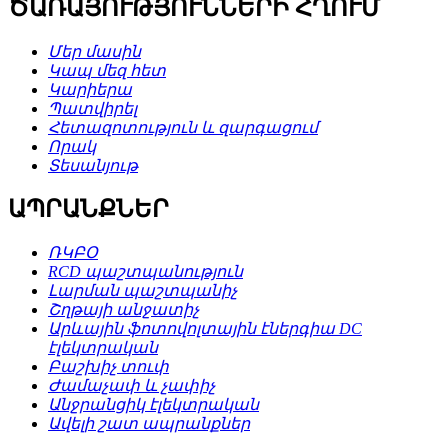
ԾԱՌԱՅՈՒԹՅՈՒՆՆԵՐԻ ՀՂՈՒՄ
Մեր մասին
Կապ մեզ հետ
Կարիերա
Պատվիրել
Հետազոտություն և զարգացում
Որակ
Տեսանյութ
ԱՊՐԱՆՔՆԵՐ
ՌԿԲՕ
RCD պաշտպանություն
Լարման պաշտպանիչ
Շղթայի անջատիչ
Արևային ֆոտովոլտային էներգիա DC
էլեկտրական
Բաշխիչ տուփ
Ժամաչափ և չափիչ
Անջրանցիկ էլեկտրական
Ավելի շատ ապրանքներ