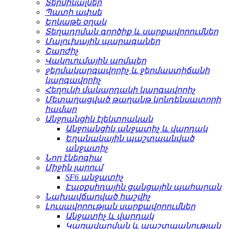
Տերմինալներ
Պատի ափսե
Երկաթե օղակ
Տեղադրման գործիք և սարքավորումներ
Մալուխային պարագաներ
Շարժիչ
Վակուումային պոմպեր
ջերմակարգավորիչ և ջերմաստիճանի
կարգավորիչ
Հեղուկի մակարդակի կարգավորիչ
Մետաղացված թաղանթ կոնդենսատորի
համար
Անջրանցիկ էլեկտրական
Անջրանցիկ անջատիչ և վարդակ
Եղանակային պաշտպանված
անջատիչ
Նոր էներգիա
Միջին լարում
SF6 անջատիչ
Էպօքսիդային ցանցային պահարան
Նախավճարված հաշվիչ
Լուսավորության սարքավորումներ
Անջատիչ և վարդակ
Կառավարման և պաշտպանության