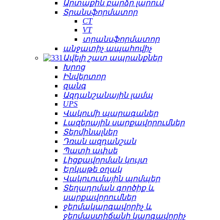
Արտաքին բարձր լարում
Տրանսֆորմատոր
CT
VT
տրանսֆորմատոր
անջատիչ ապահովիչ
Ավելի շատ ապրանքներ
Խրոց
Ինվերտոր
զանգ
Ազդանշանային լամպ
UPS
Վակումի պարագաներ
Լազերային սարքավորումներ
Տերմինալներ
Դռան ազդանշան
Պատի ափսե
Լիցքավորման կույտ
Երկաթե օղակ
Վակուումային պոմպեր
Տեղադրման գործիք և
սարքավորումներ
ջերմակարգավորիչ և
ջերմաստիճանի կարգավորիչ