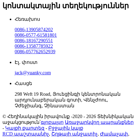
կոնտակտային տեղեկություններ
Հեռախոս
0086-13905874202
0086-0577-61581801
0086-18167290551
0086-13587785922
0086-057762652939
Էլ․ փոստ
jack@yuanky.com
Հասցե
298 Weft 19 Road, Յուեցինգի կենտրոնական
արդյունաբերական գոտի, Վենչժոու,
Չժեջիանգ, Չինաստան
© Հեղինակային իրավունք -2020 - 2026 Տեխնիկական
աջակցություն՝
գլոբալսո
Առաջարկվող ապրանքներ
-
Կայքի քարտեզ
-
Բջջային կայք
RCD պաշտպանիչ
,
Շղթայի անջատիչ
,
Ժամաչափ
,