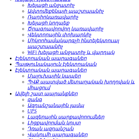
Խելացի անջատիչ
Ավտոմեքենայի պաշտպանիչ
Ռադիոկառավարիչ
Խելացի կողպեք
Ծրագրավորվող կառավարիչ
Վեկտորային փոխարկիչ
Միկրոհամակարգչի ինտելեկտուալ
պաշտպանիչ
WiFi խելացի անջատիչ և վարդակ
Էլեկտրական պարագաներ
Պայթյունակայուն էլեկտրական
Էլեկտրական պարագաներ
Մալուխային կապեր
ՊՎՔ պատված մետաղական խողովակ և
միացում
Ավելի շատ ապրանքներ
զանգ
Ազդանշանային լամպ
UPS
Լազերային սարքավորումներ
Լիցքավորման կույտ
Դռան ազդանշան
Վակումի պարագաներ