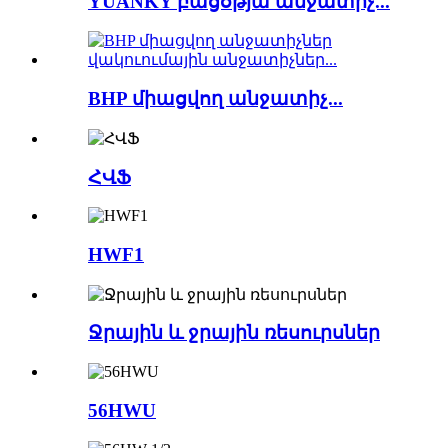
YUANKY բացօթյա անջատիչ...
BHP միացվող անջատիչ...
ՀՎՖ
HWF1
Ջրային և ջրային ռեսուրսներ
56HWU