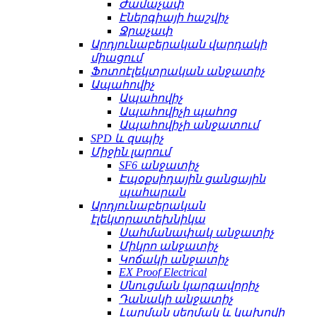
Ժամաչափ
Էներգիայի հաշվիչ
Ջրաչափ
Արդյունաբերական վարդակի
միացում
Ֆոտոէլեկտրական անջատիչ
Ապահովիչ
Ապահովիչ
Ապահովիչի պահոց
Ապահովիչի անջատում
SPD և զսպիչ
Միջին լարում
SF6 անջատիչ
Էպօքսիդային ցանցային
պահարան
Արդյունաբերական
էլեկտրատեխնիկա
Սահմանափակ անջատիչ
Միկրո անջատիչ
Կոճակի անջատիչ
EX Proof Electrical
Սնուցման կարգավորիչ
Դանակի անջատիչ
Լարման սեղմակ և կախովի