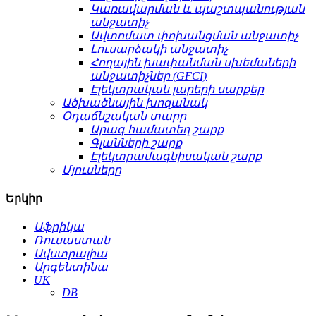
Կառավարման և պաշտպանության
անջատիչ
Ավտոմատ փոխանցման անջատիչ
Լուսարձակի անջատիչ
Հողային խափանման սխեմաների
անջատիչներ (GFCI)
Էլեկտրական լարերի սարքեր
Ածխածնային խոզանակ
Օդաճնշական տարր
Արագ համատեղ շարք
Գլանների շարք
Էլեկտրամագնիսական շարք
Մյուսները
Երկիր
Աֆրիկա
Ռուսաստան
Ավստրալիա
Արգենտինա
UK
DB