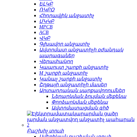
ԵԼԿԲ
ՌԿԲՕ
Հիդրավլիկ անջատիչ
ՄԿԿԲ
MPCB
ACB
ՎԿԲ
Գլխավոր անջատիչ
Ավտոմատ անջատիչի օժանդակ
պարագաներ
Վերափակող
Կապույտ շարքի անջատիչ
M շարքի անջատիչ
Կանաչ շարքի անջատիչ
Շղթայի անջատիչի մասեր
Արտադրական սարքավորումներ
Ներարկման ձուլման մեքենա
Փորձարկման մեքենա
Ավտոմատացման գիծ
Բաշխիչ տուփ
Ամերիկյան բաշխման տուփ