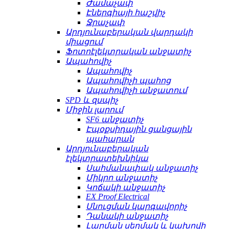
Ժամաչափ
Էներգիայի հաշվիչ
Ջրաչափ
Արդյունաբերական վարդակի
միացում
Ֆոտոէլեկտրական անջատիչ
Ապահովիչ
Ապահովիչ
Ապահովիչի պահոց
Ապահովիչի անջատում
SPD և զսպիչ
Միջին լարում
SF6 անջատիչ
Էպօքսիդային ցանցային
պահարան
Արդյունաբերական
էլեկտրատեխնիկա
Սահմանափակ անջատիչ
Միկրո անջատիչ
Կոճակի անջատիչ
EX Proof Electrical
Սնուցման կարգավորիչ
Դանակի անջատիչ
Լարման սեղմակ և կախովի