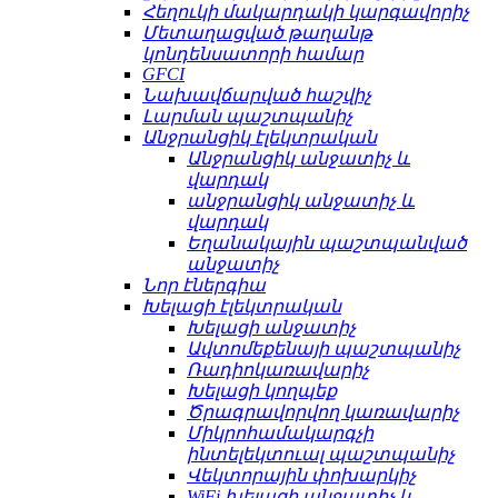
Հեղուկի մակարդակի կարգավորիչ
Մետաղացված թաղանթ
կոնդենսատորի համար
GFCI
Նախավճարված հաշվիչ
Լարման պաշտպանիչ
Անջրանցիկ էլեկտրական
Անջրանցիկ անջատիչ և
վարդակ
անջրանցիկ անջատիչ և
վարդակ
Եղանակային պաշտպանված
անջատիչ
Նոր էներգիա
Խելացի էլեկտրական
Խելացի անջատիչ
Ավտոմեքենայի պաշտպանիչ
Ռադիոկառավարիչ
Խելացի կողպեք
Ծրագրավորվող կառավարիչ
Միկրոհամակարգչի
ինտելեկտուալ պաշտպանիչ
Վեկտորային փոխարկիչ
WiFi խելացի անջատիչ և