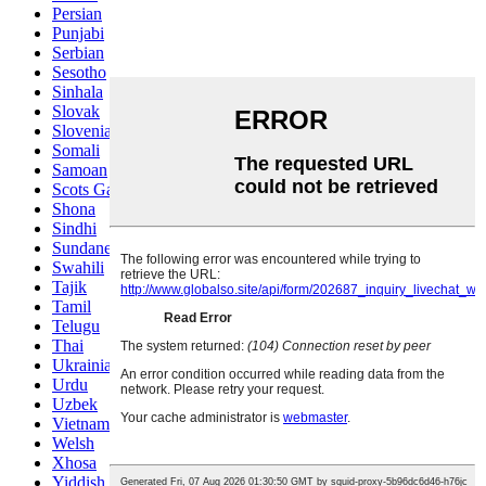
Persian
Punjabi
Serbian
Sesotho
Sinhala
Slovak
Slovenian
Somali
Samoan
Scots Gaelic
Shona
Sindhi
Sundanese
Swahili
Tajik
Tamil
Telugu
Thai
Ukrainian
Urdu
Uzbek
Vietnamese
Welsh
Xhosa
Yiddish