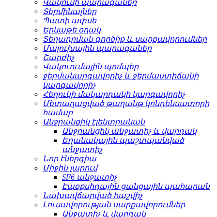
Վակումի պարագաներ
Տերմինալներ
Պատի ափսե
Երկաթե օղակ
Տեղադրման գործիք և սարքավորումներ
Մալուխային պարագաներ
Շարժիչ
Վակուումային պոմպեր
ջերմակարգավորիչ և ջերմաստիճանի
կարգավորիչ
Հեղուկի մակարդակի կարգավորիչ
Մետաղացված թաղանթ կոնդենսատորի
համար
Անջրանցիկ էլեկտրական
Անջրանցիկ անջատիչ և վարդակ
Եղանակային պաշտպանված
անջատիչ
Նոր էներգիա
Միջին լարում
SF6 անջատիչ
Էպօքսիդային ցանցային պահարան
Նախավճարված հաշվիչ
Լուսավորության սարքավորումներ
Անջատիչ և վարդակ