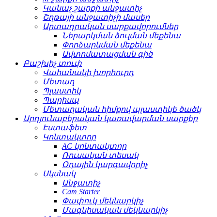
Կանաչ շարքի անջատիչ
Շղթայի անջատիչի մասեր
Արտադրական սարքավորումներ
Ներարկման ձուլման մեքենա
Փորձարկման մեքենա
Ավտոմատացման գիծ
Բաշխիչ տուփ
Վահանակի խորհուրդ
Մետաղ
Պլաստիկ
Պարիսպ
Մետաղական հիմքով պլաստիկե ծածկ
Արդյունաբերական կառավարման սարքեր
Էստաֆետ
Կոնտակտոր
AC կոնտակտոր
Ռուսական տեսակ
Օդային կարգավորիչ
Սկսնակ
Անջատիչ
Cam Starter
Փափուկ մեկնարկիչ
Մագնիսական մեկնարկիչ