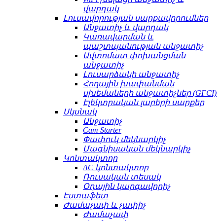
վարդակ
Լուսավորության սարքավորումներ
Անջատիչ և վարդակ
Կառավարման և
պաշտպանության անջատիչ
Ավտոմատ փոխանցման
անջատիչ
Լուսարձակի անջատիչ
Հողային խափանման
սխեմաների անջատիչներ (GFCI)
Էլեկտրական լարերի սարքեր
Սկսնակ
Անջատիչ
Cam Starter
Փափուկ մեկնարկիչ
Մագնիսական մեկնարկիչ
Կոնտակտոր
AC կոնտակտոր
Ռուսական տեսակ
Օդային կարգավորիչ
Էստաֆետ
Ժամաչափ և չափիչ
Ժամաչափ