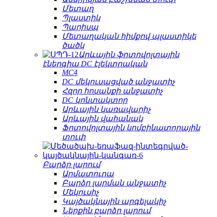
Մետաղ
Պլաստիկ
Պարիսպ
Մետաղական հիմքով պլաստիկե
ծածկ
Արևային ֆոտովոլտային
էներգիա DC էլեկտրական
MC4
DC մեկուսացված անջատիչ
Հզոր հոսանքի անջատիչ
DC կոնտակտոր
Արևային կառավարիչ
Արևային վահանակ
Ֆոտովոլտային կոմբինատորային
տուփ
Բարձր լարում
Արմատուրա
Բարձր լարման անջատիչ
Մեկուսիչ
Կայծակնային արգելակիչ
Ներքին բարձր լարում