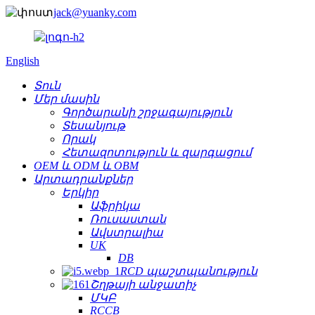
jack@yuanky.com
English
Տուն
Մեր մասին
Գործարանի շրջագայություն
Տեսանյութ
Որակ
Հետազոտություն և զարգացում
OEM և ODM և OBM
Արտադրանքներ
Երկիր
Աֆրիկա
Ռուսաստան
Ավստրալիա
UK
DB
RCD պաշտպանություն
Շղթայի անջատիչ
ՄԿԲ
RCCB