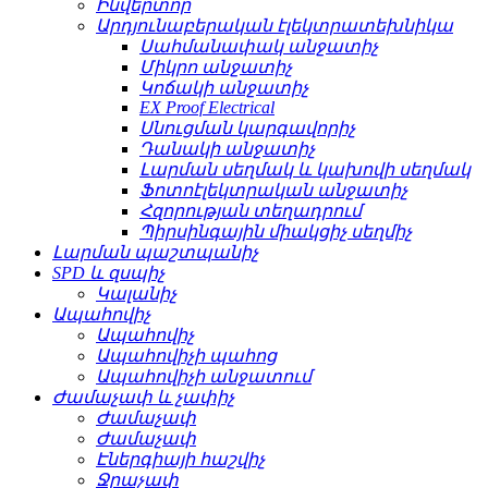
Ինվերտոր
Արդյունաբերական էլեկտրատեխնիկա
Սահմանափակ անջատիչ
Միկրո անջատիչ
Կոճակի անջատիչ
EX Proof Electrical
Սնուցման կարգավորիչ
Դանակի անջատիչ
Լարման սեղմակ և կախովի սեղմակ
Ֆոտոէլեկտրական անջատիչ
Հզորության տեղադրում
Պիրսինգային միակցիչ սեղմիչ
Լարման պաշտպանիչ
SPD և զսպիչ
Կալանիչ
Ապահովիչ
Ապահովիչ
Ապահովիչի պահոց
Ապահովիչի անջատում
Ժամաչափ և չափիչ
Ժամաչափ
Ժամաչափ
Էներգիայի հաշվիչ
Ջրաչափ