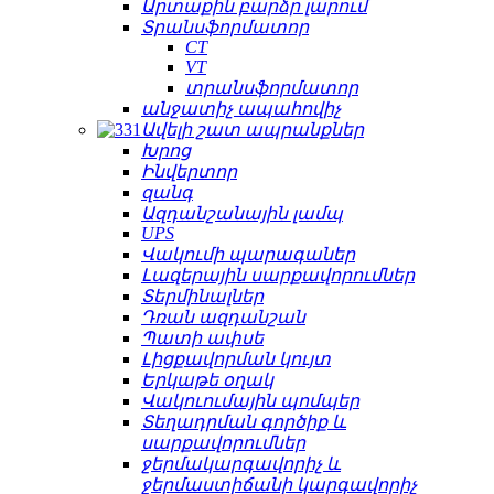
Արտաքին բարձր լարում
Տրանսֆորմատոր
CT
VT
տրանսֆորմատոր
անջատիչ ապահովիչ
Ավելի շատ ապրանքներ
Խրոց
Ինվերտոր
զանգ
Ազդանշանային լամպ
UPS
Վակումի պարագաներ
Լազերային սարքավորումներ
Տերմինալներ
Դռան ազդանշան
Պատի ափսե
Լիցքավորման կույտ
Երկաթե օղակ
Վակուումային պոմպեր
Տեղադրման գործիք և
սարքավորումներ
ջերմակարգավորիչ և
ջերմաստիճանի կարգավորիչ