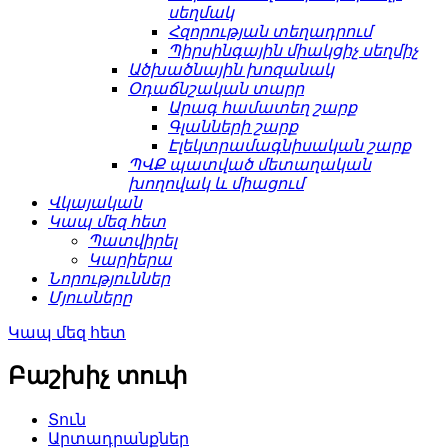
սեղմակ
Հզորության տեղադրում
Պիրսինգային միակցիչ սեղմիչ
Ածխածնային խոզանակ
Օդաճնշական տարր
Արագ համատեղ շարք
Գլանների շարք
Էլեկտրամագնիսական շարք
ՊՎՔ պատված մետաղական
խողովակ և միացում
Վկայական
Կապ մեզ հետ
Պատվիրել
Կարիերա
Նորություններ
Մյուսները
Կապ մեզ հետ
Բաշխիչ տուփ
Տուն
Արտադրանքներ