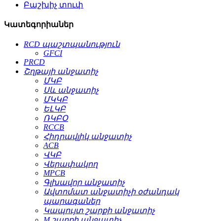
Բաշխիչ տուփ
Կատեգորիաներ
RCD պաշտպանություն
GFCI
PRCD
Շղթայի անջատիչ
ՄԿԲ
Սև անջատիչ
ՄԿԿԲ
ԵԼԿԲ
ՌԿԲՕ
RCCB
Հիդրավլիկ անջատիչ
ACB
ՎԿԲ
Վերափակող
MPCB
Գլխավոր անջատիչ
Ավտոմատ անջատիչի օժանդակ
պարագաներ
Կապույտ շարքի անջատիչ
M շարքի անջատիչ