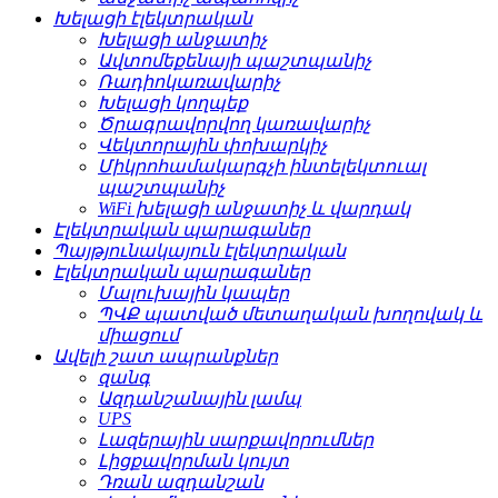
Խելացի էլեկտրական
Խելացի անջատիչ
Ավտոմեքենայի պաշտպանիչ
Ռադիոկառավարիչ
Խելացի կողպեք
Ծրագրավորվող կառավարիչ
Վեկտորային փոխարկիչ
Միկրոհամակարգչի ինտելեկտուալ
պաշտպանիչ
WiFi խելացի անջատիչ և վարդակ
Էլեկտրական պարագաներ
Պայթյունակայուն էլեկտրական
Էլեկտրական պարագաներ
Մալուխային կապեր
ՊՎՔ պատված մետաղական խողովակ և
միացում
Ավելի շատ ապրանքներ
զանգ
Ազդանշանային լամպ
UPS
Լազերային սարքավորումներ
Լիցքավորման կույտ
Դռան ազդանշան