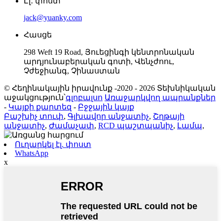
Էլ․ փոստ
jack@yuanky.com
Հասցե
298 Weft 19 Road, Յուեցինգի կենտրոնական
արդյունաբերական գոտի, Վենչժոու,
Չժեջիանգ, Չինաստան
© Հեղինակային իրավունք -2020 - 2026 Տեխնիկական
աջակցություն՝
գլոբալսո
Առաջարկվող ապրանքներ
-
Կայքի քարտեզ
-
Բջջային կայք
Բաշխիչ տուփ
,
Գլխավոր անջատիչ
,
Շղթայի
անջատիչ
,
Ժամաչափ
,
RCD պաշտպանիչ
,
Լամպ
,
Ուղարկել էլ. փոստ
WhatsApp
x