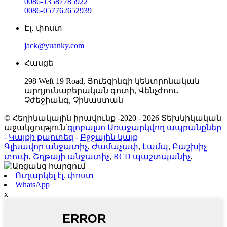
0086-13587785922
0086-057762652939
Էլ․ փոստ
jack@yuanky.com
Հասցե
298 Weft 19 Road, Յուեցինգի կենտրոնական
արդյունաբերական գոտի, Վենչժոու,
Չժեջիանգ, Չինաստան
© Հեղինակային իրավունք -2020 - 2026 Տեխնիկական
աջակցություն՝
գլոբալսո
Առաջարկվող ապրանքներ
-
Կայքի քարտեզ
-
Բջջային կայք
Գլխավոր անջատիչ
,
Ժամաչափ
,
Լամպ
,
Բաշխիչ
տուփ
,
Շղթայի անջատիչ
,
RCD պաշտպանիչ
,
Ուղարկել էլ. փոստ
WhatsApp
x