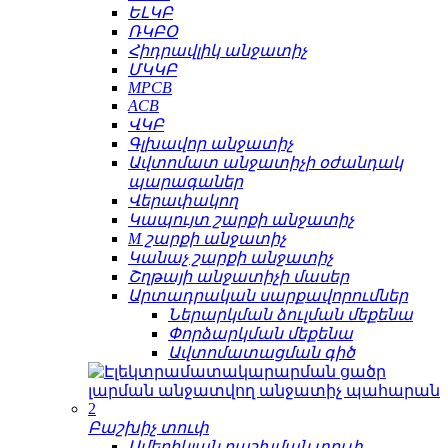
ԵԼԿԲ
ՌԿԲՕ
Հիդրավլիկ անջատիչ
ՄԿԿԲ
MPCB
ACB
ՎԿԲ
Գլխավոր անջատիչ
Ավտոմատ անջատիչի օժանդակ
պարագաներ
Վերափակող
Կապույտ շարքի անջատիչ
M շարքի անջատիչ
Կանաչ շարքի անջատիչ
Շղթայի անջատիչի մասեր
Արտադրական սարքավորումներ
Ներարկման ձուլման մեքենա
Փորձարկման մեքենա
Ավտոմատացման գիծ
Բաշխիչ տուփ
Ամերիկյան բաշխման տուփ