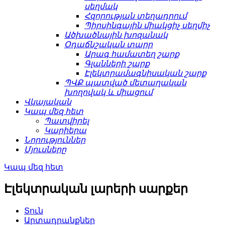
սեղմակ
Հզորության տեղադրում
Պիրսինգային միակցիչ սեղմիչ
Ածխածնային խոզանակ
Օդաճնշական տարր
Արագ համատեղ շարք
Գլանների շարք
Էլեկտրամագնիսական շարք
ՊՎՔ պատված մետաղական
խողովակ և միացում
Վկայական
Կապ մեզ հետ
Պատվիրել
Կարիերա
Նորություններ
Մյուսները
Կապ մեզ հետ
Էլեկտրական լարերի սարքեր
Տուն
Արտադրանքներ