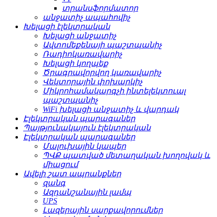
տրանսֆորմատոր
անջատիչ ապահովիչ
Խելացի էլեկտրական
Խելացի անջատիչ
Ավտոմեքենայի պաշտպանիչ
Ռադիոկառավարիչ
Խելացի կողպեք
Ծրագրավորվող կառավարիչ
Վեկտորային փոխարկիչ
Միկրոհամակարգչի ինտելեկտուալ
պաշտպանիչ
WiFi խելացի անջատիչ և վարդակ
Էլեկտրական պարագաներ
Պայթյունակայուն էլեկտրական
Էլեկտրական պարագաներ
Մալուխային կապեր
ՊՎՔ պատված մետաղական խողովակ և
միացում
Ավելի շատ ապրանքներ
զանգ
Ազդանշանային լամպ
UPS
Լազերային սարքավորումներ