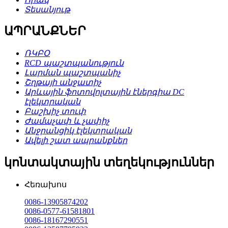
Տեսանյութ
ԱՊՐԱՆՔՆԵՐ
ՌԿԲՕ
RCD պաշտպանություն
Լարման պաշտպանիչ
Շղթայի անջատիչ
Արևային ֆոտովոլտային էներգիա DC
էլեկտրական
Բաշխիչ տուփ
Ժամաչափ և չափիչ
Անջրանցիկ էլեկտրական
Ավելի շատ ապրանքներ
կոնտակտային տեղեկություններ
Հեռախոս
0086-13905874202
0086-0577-61581801
0086-18167290551