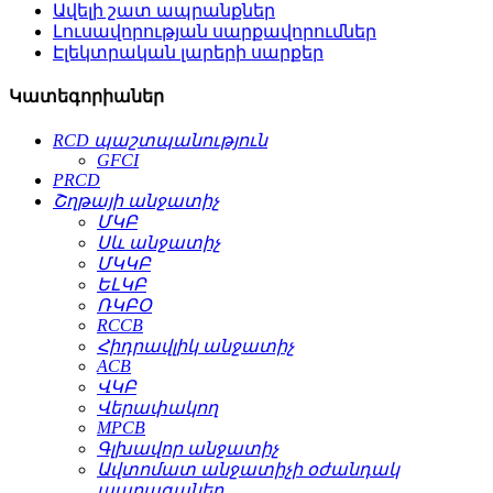
Ավելի շատ ապրանքներ
Լուսավորության սարքավորումներ
Էլեկտրական լարերի սարքեր
Կատեգորիաներ
RCD պաշտպանություն
GFCI
PRCD
Շղթայի անջատիչ
ՄԿԲ
Սև անջատիչ
ՄԿԿԲ
ԵԼԿԲ
ՌԿԲՕ
RCCB
Հիդրավլիկ անջատիչ
ACB
ՎԿԲ
Վերափակող
MPCB
Գլխավոր անջատիչ
Ավտոմատ անջատիչի օժանդակ
պարագաներ