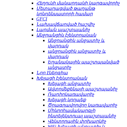
Հեղուկի մակարդակի կարգավորիչ
Մետաղացված թաղանթ
կոնդենսատորի համար
GFCI
Նախավճարված հաշվիչ
Լարման պաշտպանիչ
Անջրանցիկ էլեկտրական
Անջրանցիկ անջատիչ և
վարդակ
անջրանցիկ անջատիչ և
վարդակ
Եղանակային պաշտպանված
անջատիչ
Նոր էներգիա
Խելացի էլեկտրական
Խելացի անջատիչ
Ավտոմեքենայի պաշտպանիչ
Ռադիոկառավարիչ
Խելացի կողպեք
Ծրագրավորվող կառավարիչ
Միկրոհամակարգչի
ինտելեկտուալ պաշտպանիչ
Վեկտորային փոխարկիչ
WiFi խելացի անջատիչ և