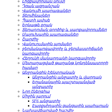
Լիցքավորման կույտ
Դռան ազդանշան
Վակումի պարագաներ
Տերմինալներ
Պատի ափսե
Երկաթե օղակ
Տեղադրման գործիք և սարքավորումներ
Մալուխային պարագաներ
Շարժիչ
Վակուումային պոմպեր
ջերմակարգավորիչ և ջերմաստիճանի
կարգավորիչ
Հեղուկի մակարդակի կարգավորիչ
Մետաղացված թաղանթ կոնդենսատորի
համար
Անջրանցիկ էլեկտրական
Անջրանցիկ անջատիչ և վարդակ
Եղանակային պաշտպանված
անջատիչ
Նոր էներգիա
Միջին լարում
SF6 անջատիչ
Էպօքսիդային ցանցային պահարան
Նախավճարված հաշվիչ