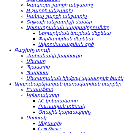
Կապույտ շարքի անջատիչ
M շարքի անջատիչ
Կանաչ շարքի անջատիչ
Շղթայի անջատիչի մասեր
Արտադրական սարքավորումներ
Ներարկման ձուլման մեքենա
Փորձարկման մեքենա
Ավտոմատացման գիծ
Բաշխիչ տուփ
Վահանակի խորհուրդ
Մետաղ
Պլաստիկ
Պարիսպ
Մետաղական հիմքով պլաստիկե ծածկ
Արդյունաբերական կառավարման սարքեր
Էստաֆետ
Կոնտակտոր
AC կոնտակտոր
Ռուսական տեսակ
Օդային կարգավորիչ
Սկսնակ
Անջատիչ
Cam Starter