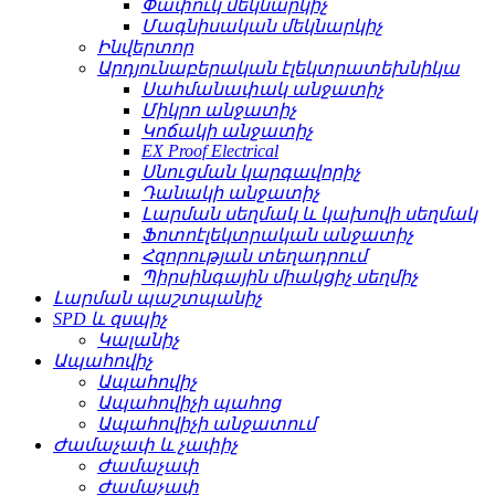
Փափուկ մեկնարկիչ
Մագնիսական մեկնարկիչ
Ինվերտոր
Արդյունաբերական էլեկտրատեխնիկա
Սահմանափակ անջատիչ
Միկրո անջատիչ
Կոճակի անջատիչ
EX Proof Electrical
Սնուցման կարգավորիչ
Դանակի անջատիչ
Լարման սեղմակ և կախովի սեղմակ
Ֆոտոէլեկտրական անջատիչ
Հզորության տեղադրում
Պիրսինգային միակցիչ սեղմիչ
Լարման պաշտպանիչ
SPD և զսպիչ
Կալանիչ
Ապահովիչ
Ապահովիչ
Ապահովիչի պահոց
Ապահովիչի անջատում
Ժամաչափ և չափիչ
Ժամաչափ
Ժամաչափ