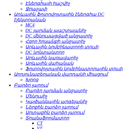
Էներգիայի հաշվիչ
Ջրաչափ
Արևային ֆոտովոլտային էներգիա DC
էլեկտրական
MC4
DC լարման պաշտպանիչ
DC մեկուսացված անջատիչ
Հզոր հոսանքի անջատիչ
Արևային կոմբինատորի տուփ
DC կոնտակտոր
Արևային կառավարիչ
Արևային վահանակ
Ֆոտովոլտային կոմբինատորային տուփ
Արդյունաբերական վարդակի միացում
Խրոց
Բարձր լարում
Բարձր լարման անջատիչ
Մեկուսիչ
Կայծակնային արգելակիչ
Ներքին բարձր լարում
Արտաքին բարձր լարում
Տրանսֆորմատոր
CT
VT