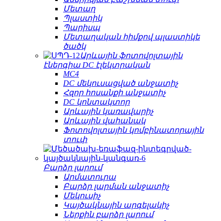
Մետաղ
Պլաստիկ
Պարիսպ
Մետաղական հիմքով պլաստիկե
ծածկ
Արևային ֆոտովոլտային
էներգիա DC էլեկտրական
MC4
DC մեկուսացված անջատիչ
Հզոր հոսանքի անջատիչ
DC կոնտակտոր
Արևային կառավարիչ
Արևային վահանակ
Ֆոտովոլտային կոմբինատորային
տուփ
Բարձր լարում
Արմատուրա
Բարձր լարման անջատիչ
Մեկուսիչ
Կայծակնային արգելակիչ
Ներքին բարձր լարում