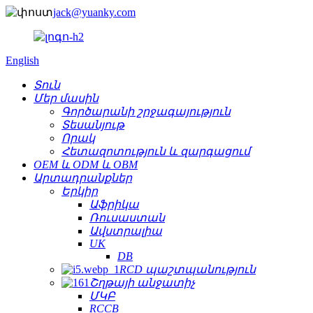
jack@yuanky.com
English
Տուն
Մեր մասին
Գործարանի շրջագայություն
Տեսանյութ
Որակ
Հետազոտություն և զարգացում
OEM և ODM և OBM
Արտադրանքներ
Երկիր
Աֆրիկա
Ռուսաստան
Ավստրալիա
UK
DB
RCD պաշտպանություն
Շղթայի անջատիչ
ՄԿԲ
RCCB