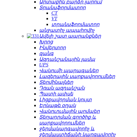
Արտաքին բարձր լարում
Տրանսֆորմատոր
CT
VT
տրանսֆորմատոր
անջատիչ ապահովիչ
Ավելի շատ ապրանքներ
Խրոց
Ինվերտոր
զանգ
Ազդանշանային լամպ
UPS
Վակումի պարագաներ
Լազերային սարքավորումներ
Տերմինալներ
Դռան ազդանշան
Պատի ափսե
Լիցքավորման կույտ
Երկաթե օղակ
Վակուումային պոմպեր
Տեղադրման գործիք և
սարքավորումներ
ջերմակարգավորիչ և
ջերմաստիճանի կարգավորիչ