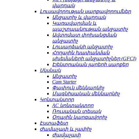
վարդակ
Լուսավորության սարքավորումներ
Անջատիչ և վարդակ
Կառավարման և
պաշտպանության անջատիչ
Ավտոմատ փոխանցման
անջատիչ
Լուսարձակի անջատիչ
Հողային խափանման
սխեմաների անջատիչներ (GFCI)
Էլեկտրական լարերի սարքեր
Սկսնակ
Անջատիչ
Cam Starter
Փափուկ մեկնարկիչ
Մագնիսական մեկնարկիչ
Կոնտակտոր
AC կոնտակտոր
Ռուսական տեսակ
Օդային կարգավորիչ
Էստաֆետ
Ժամաչափ և չափիչ
Ժամաչափ