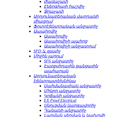
Ժամաչափ
Էներգիայի հաշվիչ
Ջրաչափ
Արդյունաբերական վարդակի
միացում
Ֆոտոէլեկտրական անջատիչ
Ապահովիչ
Ապահովիչ
Ապահովիչի պահոց
Ապահովիչի անջատում
SPD և զսպիչ
Միջին լարում
SF6 անջատիչ
Էպօքսիդային ցանցային
պահարան
Արդյունաբերական
էլեկտրատեխնիկա
Սահմանափակ անջատիչ
Միկրո անջատիչ
Կոճակի անջատիչ
EX Proof Electrical
Սնուցման կարգավորիչ
Դանակի անջատիչ
Լարման սեղմակ և կախովի