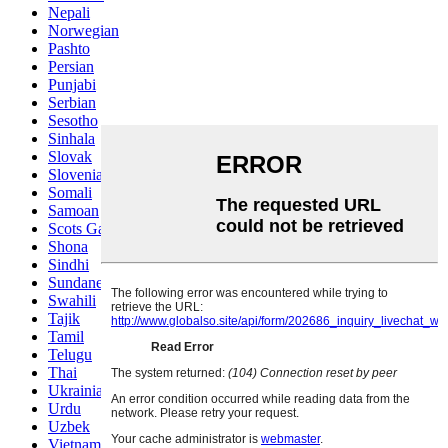
Nepali
Norwegian
Pashto
Persian
Punjabi
Serbian
Sesotho
Sinhala
Slovak
Slovenian
Somali
Samoan
Scots Gaelic
Shona
Sindhi
Sundanese
Swahili
Tajik
Tamil
Telugu
Thai
Ukrainian
Urdu
Uzbek
Vietnamese