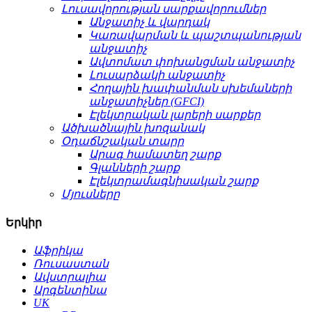
Լուսավորության սարքավորումներ
Անջատիչ և վարդակ
Կառավարման և պաշտպանության
անջատիչ
Ավտոմատ փոխանցման անջատիչ
Լուսարձակի անջատիչ
Հողային խափանման սխեմաների
անջատիչներ (GFCI)
Էլեկտրական լարերի սարքեր
Ածխածնային խոզանակ
Օդաճնշական տարր
Արագ համատեղ շարք
Գլանների շարք
Էլեկտրամագնիսական շարք
Մյուսները
Երկիր
Աֆրիկա
Ռուսաստան
Ավստրալիա
Արգենտինա
UK