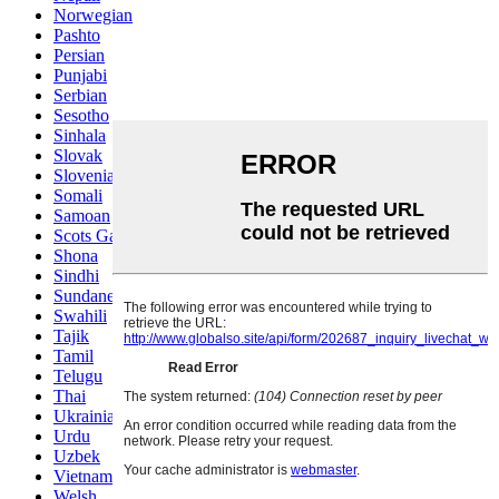
Norwegian
Pashto
Persian
Punjabi
Serbian
Sesotho
Sinhala
Slovak
Slovenian
Somali
Samoan
Scots Gaelic
Shona
Sindhi
Sundanese
Swahili
Tajik
Tamil
Telugu
Thai
Ukrainian
Urdu
Uzbek
Vietnamese
Welsh