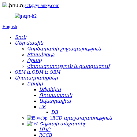
jack@yuanky.com
English
Տուն
Մեր մասին
Գործարանի շրջագայություն
Տեսանյութ
Որակ
Հետազոտություն և զարգացում
OEM և ODM և OBM
Արտադրանքներ
Երկիր
Աֆրիկա
Ռուսաստան
Ավստրալիա
UK
DB
RCD պաշտպանություն
Շղթայի անջատիչ
ՄԿԲ
RCCB