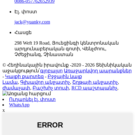
0086-057762652939
Էլ․ փոստ
jack@yuanky.com
Հասցե
298 Weft 19 Road, Յուեցինգի կենտրոնական
արդյունաբերական գոտի, Վենչժոու,
Չժեջիանգ, Չինաստան
© Հեղինակային իրավունք -2020 - 2026 Տեխնիկական
աջակցություն՝
գլոբալսո
Առաջարկվող ապրանքներ
-
Կայքի քարտեզ
-
Բջջային կայք
Լամպ
,
Գլխավոր անջատիչ
,
Շղթայի անջատիչ
,
Ժամաչափ
,
Բաշխիչ տուփ
,
RCD պաշտպանիչ
,
Ուղարկել էլ. փոստ
WhatsApp
x