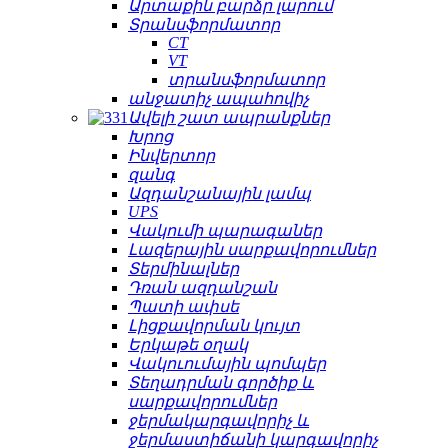
Արտաքին բարձր լարում
Տրանսֆորմատոր
CT
VT
տրանսֆորմատոր
անջատիչ ապահովիչ
Ավելի շատ ապրանքներ
Խրոց
Ինվերտոր
զանգ
Ազդանշանային լամպ
UPS
Վակումի պարագաներ
Լազերային սարքավորումներ
Տերմինալներ
Դռան ազդանշան
Պատի ափսե
Լիցքավորման կույտ
Երկաթե օղակ
Վակուումային պոմպեր
Տեղադրման գործիք և
սարքավորումներ
ջերմակարգավորիչ և
ջերմաստիճանի կարգավորիչ