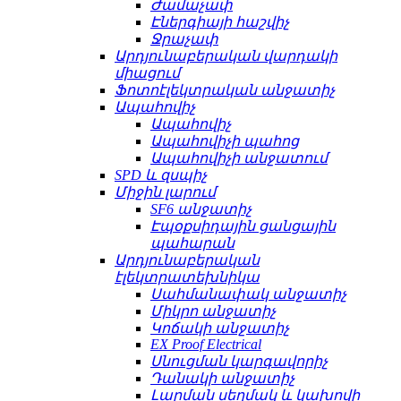
Ժամաչափ
Էներգիայի հաշվիչ
Ջրաչափ
Արդյունաբերական վարդակի
միացում
Ֆոտոէլեկտրական անջատիչ
Ապահովիչ
Ապահովիչ
Ապահովիչի պահոց
Ապահովիչի անջատում
SPD և զսպիչ
Միջին լարում
SF6 անջատիչ
Էպօքսիդային ցանցային
պահարան
Արդյունաբերական
էլեկտրատեխնիկա
Սահմանափակ անջատիչ
Միկրո անջատիչ
Կոճակի անջատիչ
EX Proof Electrical
Սնուցման կարգավորիչ
Դանակի անջատիչ
Լարման սեղմակ և կախովի