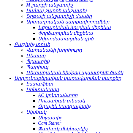
M շարքի անջատիչ
Կանաչ շարքի անջատիչ
Շղթայի անջատիչի մասեր
Արտադրական սարքավորումներ
Ներարկման ձուլման մեքենա
Փորձարկման մեքենա
Ավտոմատացման գիծ
Բաշխիչ տուփ
Վահանակի խորհուրդ
Մետաղ
Պլաստիկ
Պարիսպ
Մետաղական հիմքով պլաստիկե ծածկ
Արդյունաբերական կառավարման սարքեր
Էստաֆետ
Կոնտակտոր
AC կոնտակտոր
Ռուսական տեսակ
Օդային կարգավորիչ
Սկսնակ
Անջատիչ
Cam Starter
Փափուկ մեկնարկիչ