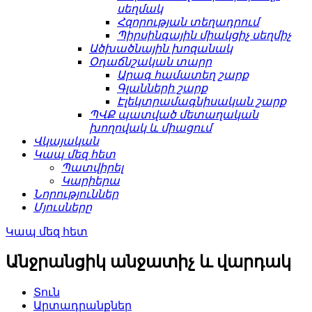
սեղմակ
Հզորության տեղադրում
Պիրսինգային միակցիչ սեղմիչ
Ածխածնային խոզանակ
Օդաճնշական տարր
Արագ համատեղ շարք
Գլանների շարք
Էլեկտրամագնիսական շարք
ՊՎՔ պատված մետաղական
խողովակ և միացում
Վկայական
Կապ մեզ հետ
Պատվիրել
Կարիերա
Նորություններ
Մյուսները
Կապ մեզ հետ
Անջրանցիկ անջատիչ և վարդակ
Տուն
Արտադրանքներ