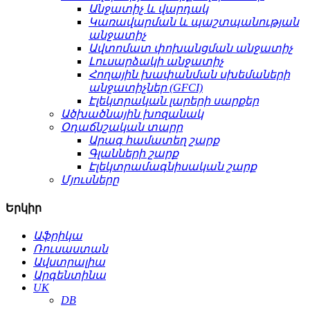
Անջատիչ և վարդակ
Կառավարման և պաշտպանության
անջատիչ
Ավտոմատ փոխանցման անջատիչ
Լուսարձակի անջատիչ
Հողային խափանման սխեմաների
անջատիչներ (GFCI)
Էլեկտրական լարերի սարքեր
Ածխածնային խոզանակ
Օդաճնշական տարր
Արագ համատեղ շարք
Գլանների շարք
Էլեկտրամագնիսական շարք
Մյուսները
Երկիր
Աֆրիկա
Ռուսաստան
Ավստրալիա
Արգենտինա
UK
DB