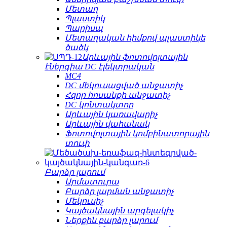
Մետաղ
Պլաստիկ
Պարիսպ
Մետաղական հիմքով պլաստիկե
ծածկ
Արևային ֆոտովոլտային
էներգիա DC էլեկտրական
MC4
DC մեկուսացված անջատիչ
Հզոր հոսանքի անջատիչ
DC կոնտակտոր
Արևային կառավարիչ
Արևային վահանակ
Ֆոտովոլտային կոմբինատորային
տուփ
Բարձր լարում
Արմատուրա
Բարձր լարման անջատիչ
Մեկուսիչ
Կայծակնային արգելակիչ
Ներքին բարձր լարում