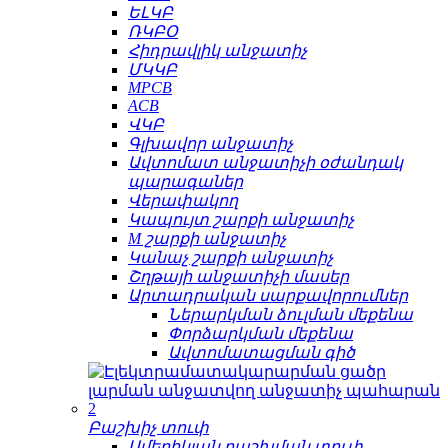
ԵԼԿԲ
ՌԿԲՕ
Հիդրավլիկ անջատիչ
ՄԿԿԲ
MPCB
ACB
ՎԿԲ
Գլխավոր անջատիչ
Ավտոմատ անջատիչի օժանդակ
պարագաներ
Վերափակող
Կապույտ շարքի անջատիչ
M շարքի անջատիչ
Կանաչ շարքի անջատիչ
Շղթայի անջատիչի մասեր
Արտադրական սարքավորումներ
Ներարկման ձուլման մեքենա
Փորձարկման մեքենա
Ավտոմատացման գիծ
Բաշխիչ տուփ
Ամերիկյան բաշխման տուփ