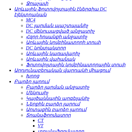
Ջրաչափ
Արևային ֆոտովոլտային էներգիա DC
էլեկտրական
MC4
DC լարման պաշտպանիչ
DC մեկուսացված անջատիչ
Հզոր հոսանքի անջատիչ
Արևային կոմբինատորի տուփ
DC կոնտակտոր
Արևային կառավարիչ
Արևային վահանակ
Ֆոտովոլտային կոմբինատորային տուփ
Արդյունաբերական վարդակի միացում
Խրոց
Բարձր լարում
Բարձր լարման անջատիչ
Մեկուսիչ
Կայծակնային արգելակիչ
Ներքին բարձր լարում
Արտաքին բարձր լարում
Տրանսֆորմատոր
CT
VT
տրանսֆորմատոր