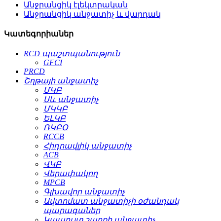
Անջրանցիկ էլեկտրական
Անջրանցիկ անջատիչ և վարդակ
Կատեգորիաներ
RCD պաշտպանություն
GFCI
PRCD
Շղթայի անջատիչ
ՄԿԲ
Սև անջատիչ
ՄԿԿԲ
ԵԼԿԲ
ՌԿԲՕ
RCCB
Հիդրավլիկ անջատիչ
ACB
ՎԿԲ
Վերափակող
MPCB
Գլխավոր անջատիչ
Ավտոմատ անջատիչի օժանդակ
պարագաներ
Կապույտ շարքի անջատիչ