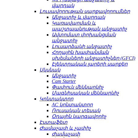
վարդակ
Լուսավորության սարքավորումներ
Անջատիչ և վարդակ
Կառավարման և
պաշտպանության անջատիչ
Ավտոմատ փոխանցման
անջատիչ
Լուսարձակի անջատիչ
Հողային խափանման
սխեմաների անջատիչներ (GFCI)
Էլեկտրական լարերի սարքեր
Սկսնակ
Անջատիչ
Cam Starter
Փափուկ մեկնարկիչ
Մագնիսական մեկնարկիչ
Կոնտակտոր
AC կոնտակտոր
Ռուսական տեսակ
Օդային կարգավորիչ
Էստաֆետ
Ժամաչափ և չափիչ
Ժամաչափ