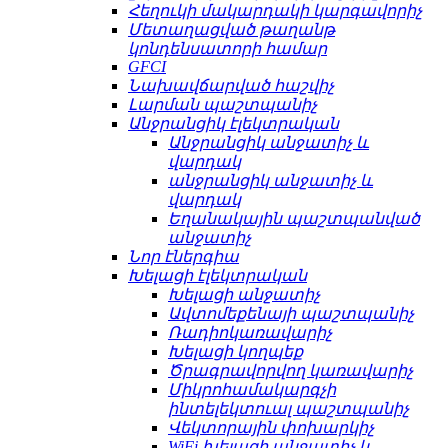
Հեղուկի մակարդակի կարգավորիչ
Մետաղացված թաղանթ
կոնդենսատորի համար
GFCI
Նախավճարված հաշվիչ
Լարման պաշտպանիչ
Անջրանցիկ էլեկտրական
Անջրանցիկ անջատիչ և
վարդակ
անջրանցիկ անջատիչ և
վարդակ
Եղանակային պաշտպանված
անջատիչ
Նոր էներգիա
Խելացի էլեկտրական
Խելացի անջատիչ
Ավտոմեքենայի պաշտպանիչ
Ռադիոկառավարիչ
Խելացի կողպեք
Ծրագրավորվող կառավարիչ
Միկրոհամակարգչի
ինտելեկտուալ պաշտպանիչ
Վեկտորային փոխարկիչ
WiFi խելացի անջատիչ և