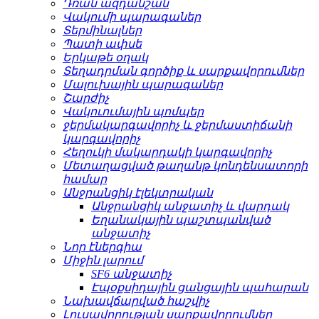
Դռան ազդանշան
Վակումի պարագաներ
Տերմինալներ
Պատի ափսե
Երկաթե օղակ
Տեղադրման գործիք և սարքավորումներ
Մալուխային պարագաներ
Շարժիչ
Վակուումային պոմպեր
ջերմակարգավորիչ և ջերմաստիճանի
կարգավորիչ
Հեղուկի մակարդակի կարգավորիչ
Մետաղացված թաղանթ կոնդենսատորի
համար
Անջրանցիկ էլեկտրական
Անջրանցիկ անջատիչ և վարդակ
Եղանակային պաշտպանված
անջատիչ
Նոր էներգիա
Միջին լարում
SF6 անջատիչ
Էպօքսիդային ցանցային պահարան
Նախավճարված հաշվիչ
Լուսավորության սարքավորումներ