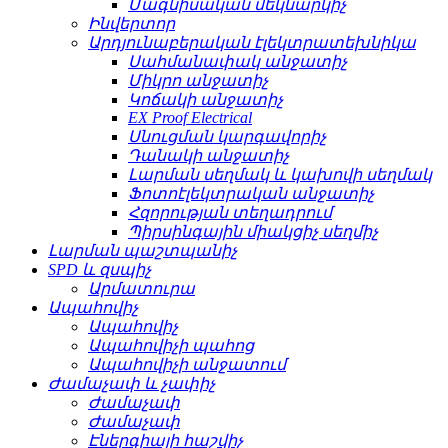
Մագնիսական մեկնարկիչ
Ինվերտոր
Արդյունաբերական էլեկտրատեխնիկա
Սահմանափակ անջատիչ
Միկրո անջատիչ
Կոճակի անջատիչ
EX Proof Electrical
Սնուցման կարգավորիչ
Դանակի անջատիչ
Լարման սեղմակ և կախովի սեղմակ
Ֆոտոէլեկտրական անջատիչ
Հզորության տեղադրում
Պիրսինգային միակցիչ սեղմիչ
Լարման պաշտպանիչ
SPD և զսպիչ
Արմատուրա
Ապահովիչ
Ապահովիչ
Ապահովիչի պահոց
Ապահովիչի անջատում
Ժամաչափ և չափիչ
Ժամաչափ
Ժամաչափ
Էներգիայի հաշվիչ