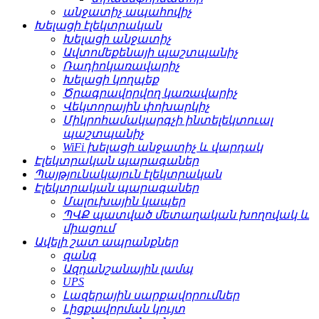
անջատիչ ապահովիչ
Խելացի էլեկտրական
Խելացի անջատիչ
Ավտոմեքենայի պաշտպանիչ
Ռադիոկառավարիչ
Խելացի կողպեք
Ծրագրավորվող կառավարիչ
Վեկտորային փոխարկիչ
Միկրոհամակարգչի ինտելեկտուալ
պաշտպանիչ
WiFi խելացի անջատիչ և վարդակ
Էլեկտրական պարագաներ
Պայթյունակայուն էլեկտրական
Էլեկտրական պարագաներ
Մալուխային կապեր
ՊՎՔ պատված մետաղական խողովակ և
միացում
Ավելի շատ ապրանքներ
զանգ
Ազդանշանային լամպ
UPS
Լազերային սարքավորումներ
Լիցքավորման կույտ