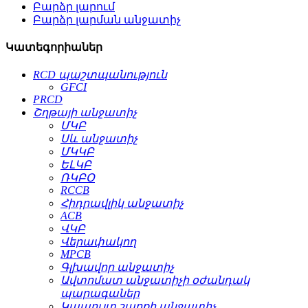
Բարձր լարում
Բարձր լարման անջատիչ
Կատեգորիաներ
RCD պաշտպանություն
GFCI
PRCD
Շղթայի անջատիչ
ՄԿԲ
Սև անջատիչ
ՄԿԿԲ
ԵԼԿԲ
ՌԿԲՕ
RCCB
Հիդրավլիկ անջատիչ
ACB
ՎԿԲ
Վերափակող
MPCB
Գլխավոր անջատիչ
Ավտոմատ անջատիչի օժանդակ
պարագաներ
Կապույտ շարքի անջատիչ