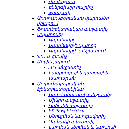
Ժամաչափ
Էներգիայի հաշվիչ
Ջրաչափ
Արդյունաբերական վարդակի
միացում
Ֆոտոէլեկտրական անջատիչ
Ապահովիչ
Ապահովիչ
Ապահովիչի պահոց
Ապահովիչի անջատում
SPD և զսպիչ
Միջին լարում
SF6 անջատիչ
Էպօքսիդային ցանցային
պահարան
Արդյունաբերական
էլեկտրատեխնիկա
Սահմանափակ անջատիչ
Միկրո անջատիչ
Կոճակի անջատիչ
EX Proof Electrical
Սնուցման կարգավորիչ
Դանակի անջատիչ
Լարման սեղմակ և կախովի