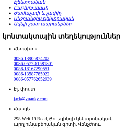
էլեկտրական
Բաշխիչ տուփ
Ժամաչափ և չափիչ
Անջրանցիկ էլեկտրական
Ավելի շատ ապրանքներ
կոնտակտային տեղեկություններ
Հեռախոս
0086-13905874202
0086-0577-61581801
0086-18167290551
0086-13587785922
0086-057762652939
Էլ․ փոստ
jack@yuanky.com
Հասցե
298 Weft 19 Road, Յուեցինգի կենտրոնական
արդյունաբերական գոտի, Վենչժոու,