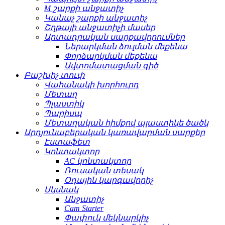
M շարքի անջատիչ
Կանաչ շարքի անջատիչ
Շղթայի անջատիչի մասեր
Արտադրական սարքավորումներ
Ներարկման ձուլման մեքենա
Փորձարկման մեքենա
Ավտոմատացման գիծ
Բաշխիչ տուփ
Վահանակի խորհուրդ
Մետաղ
Պլաստիկ
Պարիսպ
Մետաղական հիմքով պլաստիկե ծածկ
Արդյունաբերական կառավարման սարքեր
Էստաֆետ
Կոնտակտոր
AC կոնտակտոր
Ռուսական տեսակ
Օդային կարգավորիչ
Սկսնակ
Անջատիչ
Cam Starter
Փափուկ մեկնարկիչ