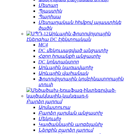
Մետաղ
Պլաստիկ
Պարիսպ
Մետաղական հիմքով պլաստիկե
ծածկ
Արևային ֆոտովոլտային
էներգիա DC էլեկտրական
MC4
DC մեկուսացված անջատիչ
Հզոր հոսանքի անջատիչ
DC կոնտակտոր
Արևային կառավարիչ
Արևային վահանակ
Ֆոտովոլտային կոմբինատորային
տուփ
Բարձր լարում
Արմատուրա
Բարձր լարման անջատիչ
Մեկուսիչ
Կայծակնային արգելակիչ
Ներքին բարձր լարում