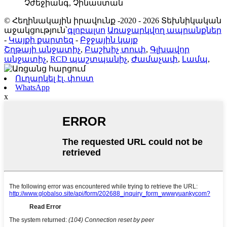
Չժեջիանգ, Չինաստան
© Հեղինակային իրավունք -2020 - 2026 Տեխնիկական
աջակցություն՝
գլոբալսո
Առաջարկվող ապրանքներ
-
Կայքի քարտեզ
-
Բջջային կայք
Շղթայի անջատիչ
,
Բաշխիչ տուփ
,
Գլխավոր
անջատիչ
,
RCD պաշտպանիչ
,
Ժամաչափ
,
Լամպ
,
Ուղարկել էլ. փոստ
WhatsApp
x