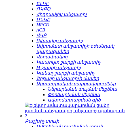
ԵԼԿԲ
ՌԿԲՕ
Հիդրավլիկ անջատիչ
ՄԿԿԲ
MPCB
ACB
ՎԿԲ
Գլխավոր անջատիչ
Ավտոմատ անջատիչի օժանդակ
պարագաներ
Վերափակող
Կապույտ շարքի անջատիչ
M շարքի անջատիչ
Կանաչ շարքի անջատիչ
Շղթայի անջատիչի մասեր
Արտադրական սարքավորումներ
Ներարկման ձուլման մեքենա
Փորձարկման մեքենա
Ավտոմատացման գիծ
Բաշխիչ տուփ
Ամերիկյան բաշխման տուփ