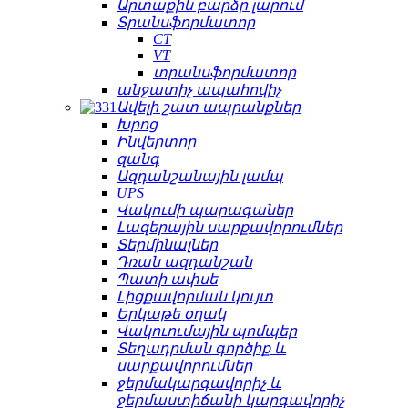
Արտաքին բարձր լարում
Տրանսֆորմատոր
CT
VT
տրանսֆորմատոր
անջատիչ ապահովիչ
Ավելի շատ ապրանքներ
Խրոց
Ինվերտոր
զանգ
Ազդանշանային լամպ
UPS
Վակումի պարագաներ
Լազերային սարքավորումներ
Տերմինալներ
Դռան ազդանշան
Պատի ափսե
Լիցքավորման կույտ
Երկաթե օղակ
Վակուումային պոմպեր
Տեղադրման գործիք և
սարքավորումներ
ջերմակարգավորիչ և
ջերմաստիճանի կարգավորիչ