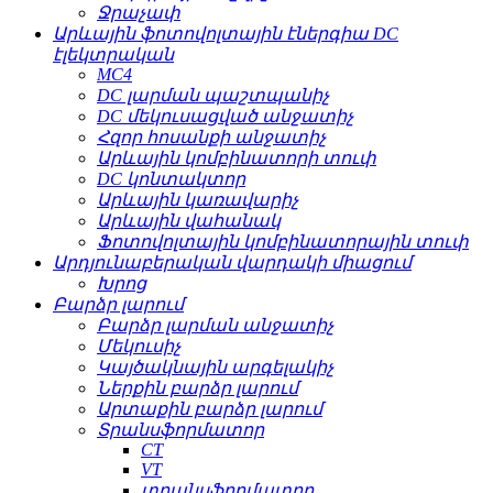
Ջրաչափ
Արևային ֆոտովոլտային էներգիա DC
էլեկտրական
MC4
DC լարման պաշտպանիչ
DC մեկուսացված անջատիչ
Հզոր հոսանքի անջատիչ
Արևային կոմբինատորի տուփ
DC կոնտակտոր
Արևային կառավարիչ
Արևային վահանակ
Ֆոտովոլտային կոմբինատորային տուփ
Արդյունաբերական վարդակի միացում
Խրոց
Բարձր լարում
Բարձր լարման անջատիչ
Մեկուսիչ
Կայծակնային արգելակիչ
Ներքին բարձր լարում
Արտաքին բարձր լարում
Տրանսֆորմատոր
CT
VT
տրանսֆորմատոր