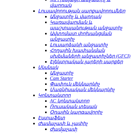
վարդակ
Լուսավորության սարքավորումներ
Անջատիչ և վարդակ
Կառավարման և
պաշտպանության անջատիչ
Ավտոմատ փոխանցման
անջատիչ
Լուսարձակի անջատիչ
Հողային խափանման
սխեմաների անջատիչներ (GFCI)
Էլեկտրական լարերի սարքեր
Սկսնակ
Անջատիչ
Cam Starter
Փափուկ մեկնարկիչ
Մագնիսական մեկնարկիչ
Կոնտակտոր
AC կոնտակտոր
Ռուսական տեսակ
Օդային կարգավորիչ
Էստաֆետ
Ժամաչափ և չափիչ
Ժամաչափ