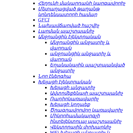
Հեղուկի մակարդակի կարգավորիչ
Մետաղացված թաղանթ
կոնդենսատորի համար
GFCI
Նախավճարված հաշվիչ
Լարման պաշտպանիչ
Անջրանցիկ էլեկտրական
Անջրանցիկ անջատիչ և
վարդակ
անջրանցիկ անջատիչ և
վարդակ
Եղանակային պաշտպանված
անջատիչ
Նոր էներգիա
Խելացի էլեկտրական
Խելացի անջատիչ
Ավտոմեքենայի պաշտպանիչ
Ռադիոկառավարիչ
Խելացի կողպեք
Ծրագրավորվող կառավարիչ
Միկրոհամակարգչի
ինտելեկտուալ պաշտպանիչ
Վեկտորային փոխարկիչ
WiFi խելացի անջատիչ և