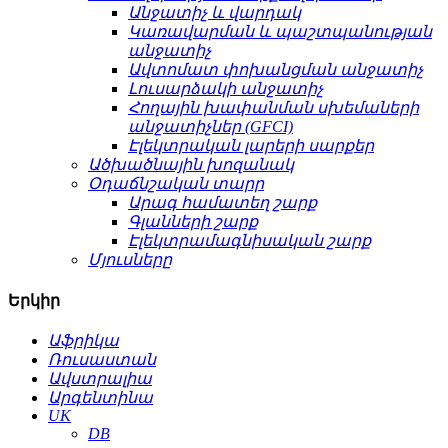
Անջատիչ և վարդակ
Կառավարման և պաշտպանության
անջատիչ
Ավտոմատ փոխանցման անջատիչ
Լուսարձակի անջատիչ
Հողային խափանման սխեմաների
անջատիչներ (GFCI)
Էլեկտրական լարերի սարքեր
Ածխածնային խոզանակ
Օդաճնշական տարր
Արագ համատեղ շարք
Գլանների շարք
Էլեկտրամագնիսական շարք
Մյուսները
Երկիր
Աֆրիկա
Ռուսաստան
Ավստրալիա
Արգենտինա
UK
DB