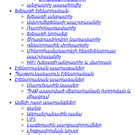
անջատիչ ապահովիչ
Խելացի էլեկտրական
Խելացի անջատիչ
Ավտոմեքենայի պաշտպանիչ
Ռադիոկառավարիչ
Խելացի կողպեք
Ծրագրավորվող կառավարիչ
Վեկտորային փոխարկիչ
Միկրոհամակարգչի ինտելեկտուալ
պաշտպանիչ
WiFi խելացի անջատիչ և վարդակ
Էլեկտրական պարագաներ
Պայթյունակայուն էլեկտրական
Էլեկտրական պարագաներ
Մալուխային կապեր
ՊՎՔ պատված մետաղական խողովակ և
միացում
Ավելի շատ ապրանքներ
զանգ
Ազդանշանային լամպ
UPS
Լազերային սարքավորումներ
Լիցքավորման կույտ