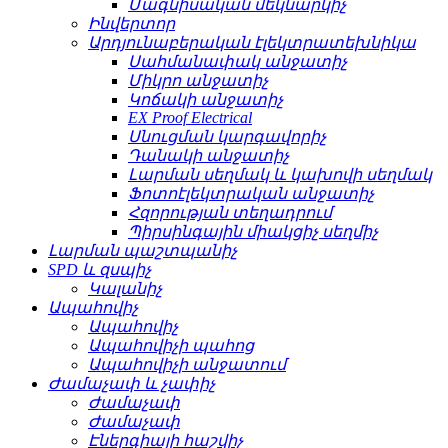
Մագնիսական մեկնարկիչ
Ինվերտոր
Արդյունաբերական էլեկտրատեխնիկա
Սահմանափակ անջատիչ
Միկրո անջատիչ
Կոճակի անջատիչ
EX Proof Electrical
Սնուցման կարգավորիչ
Դանակի անջատիչ
Լարման սեղմակ և կախովի սեղմակ
Ֆոտոէլեկտրական անջատիչ
Հզորության տեղադրում
Պիրսինգային միակցիչ սեղմիչ
Լարման պաշտպանիչ
SPD և զսպիչ
Կալանիչ
Ապահովիչ
Ապահովիչ
Ապահովիչի պահոց
Ապահովիչի անջատում
Ժամաչափ և չափիչ
Ժամաչափ
Ժամաչափ
Էներգիայի հաշվիչ