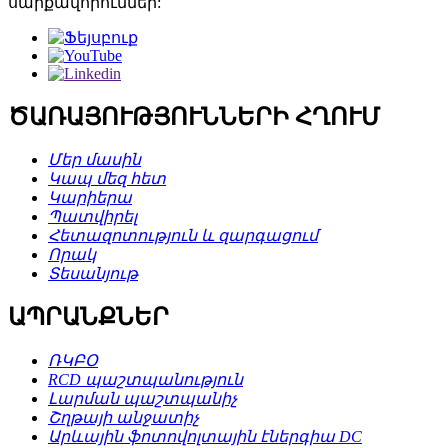
սարքավորումներ:
ԾԱՌԱՅՈՒԹՅՈՒՆՆԵՐԻ ՀՂՈՒՄ
Մեր մասին
Կապ մեզ հետ
Կարիերա
Պատվիրել
Հետազոտություն և զարգացում
Որակ
Տեսանյութ
ԱՊՐԱՆՔՆԵՐ
ՌԿԲՕ
RCD պաշտպանություն
Լարման պաշտպանիչ
Շղթայի անջատիչ
Արևային ֆոտովոլտային էներգիա DC