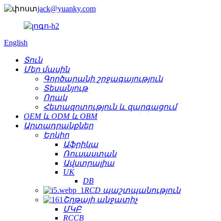
jack@yuanky.com
English
Տուն
Մեր մասին
Գործարանի շրջագայություն
Տեսանյութ
Որակ
Հետազոտություն և զարգացում
OEM և ODM և OBM
Արտադրանքներ
Երկիր
Աֆրիկա
Ռուսաստան
Ավստրալիա
UK
DB
RCD պաշտպանություն
Շղթայի անջատիչ
ՄԿԲ
RCCB