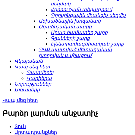
սեղմակ
Հզորության տեղադրում
Պիրսինգային միակցիչ սեղմիչ
Ածխածնային խոզանակ
Օդաճնշական տարր
Արագ համատեղ շարք
Գլանների շարք
Էլեկտրամագնիսական շարք
ՊՎՔ պատված մետաղական
խողովակ և միացում
Վկայական
Կապ մեզ հետ
Պատվիրել
Կարիերա
Նորություններ
Մյուսները
Կապ մեզ հետ
Բարձր լարման անջատիչ
Տուն
Արտադրանքներ