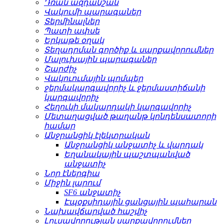
Դռան ազդանշան
Վակումի պարագաներ
Տերմինալներ
Պատի ափսե
Երկաթե օղակ
Տեղադրման գործիք և սարքավորումներ
Մալուխային պարագաներ
Շարժիչ
Վակուումային պոմպեր
ջերմակարգավորիչ և ջերմաստիճանի
կարգավորիչ
Հեղուկի մակարդակի կարգավորիչ
Մետաղացված թաղանթ կոնդենսատորի
համար
Անջրանցիկ էլեկտրական
Անջրանցիկ անջատիչ և վարդակ
Եղանակային պաշտպանված
անջատիչ
Նոր էներգիա
Միջին լարում
SF6 անջատիչ
Էպօքսիդային ցանցային պահարան
Նախավճարված հաշվիչ
Լուսավորության սարքավորումներ