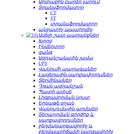
Արտաքին բարձր լարում
Տրանսֆորմատոր
CT
VT
տրանսֆորմատոր
անջատիչ ապահովիչ
Ավելի շատ ապրանքներ
Խրոց
Ինվերտոր
զանգ
Ազդանշանային լամպ
UPS
Վակումի պարագաներ
Լազերային սարքավորումներ
Տերմինալներ
Դռան ազդանշան
Պատի ափսե
Լիցքավորման կույտ
Երկաթե օղակ
Վակուումային պոմպեր
Տեղադրման գործիք և
սարքավորումներ
ջերմակարգավորիչ և
ջերմաստիճանի կարգավորիչ