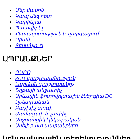
Մեր մասին
Կապ մեզ հետ
Կարիերա
Պատվիրել
Հետազոտություն և զարգացում
Որակ
Տեսանյութ
ԱՊՐԱՆՔՆԵՐ
ՌԿԲՕ
RCD պաշտպանություն
Լարման պաշտպանիչ
Շղթայի անջատիչ
Արևային ֆոտովոլտային էներգիա DC
էլեկտրական
Բաշխիչ տուփ
Ժամաչափ և չափիչ
Անջրանցիկ էլեկտրական
Ավելի շատ ապրանքներ
կոնտակտային տեղեկություններ