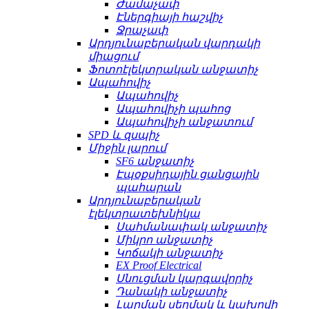
Ժամաչափ
Էներգիայի հաշվիչ
Ջրաչափ
Արդյունաբերական վարդակի
միացում
Ֆոտոէլեկտրական անջատիչ
Ապահովիչ
Ապահովիչ
Ապահովիչի պահոց
Ապահովիչի անջատում
SPD և զսպիչ
Միջին լարում
SF6 անջատիչ
Էպօքսիդային ցանցային
պահարան
Արդյունաբերական
էլեկտրատեխնիկա
Սահմանափակ անջատիչ
Միկրո անջատիչ
Կոճակի անջատիչ
EX Proof Electrical
Սնուցման կարգավորիչ
Դանակի անջատիչ
Լարման սեղմակ և կախովի