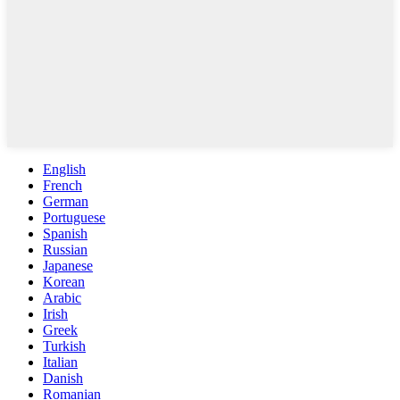
English
French
German
Portuguese
Spanish
Russian
Japanese
Korean
Arabic
Irish
Greek
Turkish
Italian
Danish
Romanian