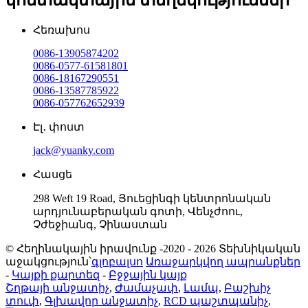
Հեռախոս
0086-13905874202
0086-0577-61581801
0086-18167290551
0086-13587785922
0086-057762652939
Էլ․ փոստ
jack@yuanky.com
Հասցե
298 Weft 19 Road, Յուեցինգի կենտրոնական
արդյունաբերական գոտի, Վենչժոու,
Չժեջիանգ, Չինաստան
© Հեղինակային իրավունք -2020 - 2026 Տեխնիկական
աջակցություն՝
գլոբալսո
Առաջարկվող ապրանքներ
-
Կայքի քարտեզ
-
Բջջային կայք
Շղթայի անջատիչ
,
Ժամաչափ
,
Լամպ
,
Բաշխիչ
տուփ
,
Գլխավոր անջատիչ
,
RCD պաշտպանիչ
,