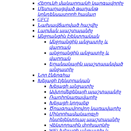
Հեղուկի մակարդակի կարգավորիչ
Մետաղացված թաղանթ
կոնդենսատորի համար
GFCI
Նախավճարված հաշվիչ
Լարման պաշտպանիչ
Անջրանցիկ էլեկտրական
Անջրանցիկ անջատիչ և
վարդակ
անջրանցիկ անջատիչ և
վարդակ
Եղանակային պաշտպանված
անջատիչ
Նոր էներգիա
Խելացի էլեկտրական
Խելացի անջատիչ
Ավտոմեքենայի պաշտպանիչ
Ռադիոկառավարիչ
Խելացի կողպեք
Ծրագրավորվող կառավարիչ
Միկրոհամակարգչի
ինտելեկտուալ պաշտպանիչ
Վեկտորային փոխարկիչ
WiFi խելացի անջատիչ և