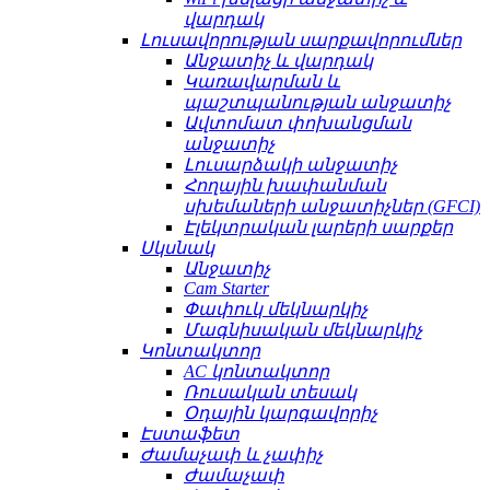
վարդակ
Լուսավորության սարքավորումներ
Անջատիչ և վարդակ
Կառավարման և
պաշտպանության անջատիչ
Ավտոմատ փոխանցման
անջատիչ
Լուսարձակի անջատիչ
Հողային խափանման
սխեմաների անջատիչներ (GFCI)
Էլեկտրական լարերի սարքեր
Սկսնակ
Անջատիչ
Cam Starter
Փափուկ մեկնարկիչ
Մագնիսական մեկնարկիչ
Կոնտակտոր
AC կոնտակտոր
Ռուսական տեսակ
Օդային կարգավորիչ
Էստաֆետ
Ժամաչափ և չափիչ
Ժամաչափ