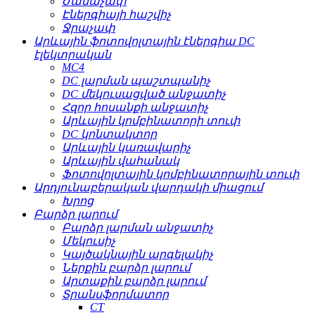
Ժամաչափ
Էներգիայի հաշվիչ
Ջրաչափ
Արևային ֆոտովոլտային էներգիա DC
էլեկտրական
MC4
DC լարման պաշտպանիչ
DC մեկուսացված անջատիչ
Հզոր հոսանքի անջատիչ
Արևային կոմբինատորի տուփ
DC կոնտակտոր
Արևային կառավարիչ
Արևային վահանակ
Ֆոտովոլտային կոմբինատորային տուփ
Արդյունաբերական վարդակի միացում
Խրոց
Բարձր լարում
Բարձր լարման անջատիչ
Մեկուսիչ
Կայծակնային արգելակիչ
Ներքին բարձր լարում
Արտաքին բարձր լարում
Տրանսֆորմատոր
CT