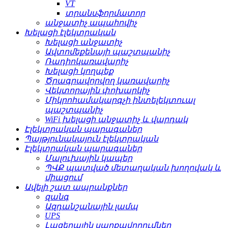
VT
տրանսֆորմատոր
անջատիչ ապահովիչ
Խելացի էլեկտրական
Խելացի անջատիչ
Ավտոմեքենայի պաշտպանիչ
Ռադիոկառավարիչ
Խելացի կողպեք
Ծրագրավորվող կառավարիչ
Վեկտորային փոխարկիչ
Միկրոհամակարգչի ինտելեկտուալ
պաշտպանիչ
WiFi խելացի անջատիչ և վարդակ
Էլեկտրական պարագաներ
Պայթյունակայուն էլեկտրական
Էլեկտրական պարագաներ
Մալուխային կապեր
ՊՎՔ պատված մետաղական խողովակ և
միացում
Ավելի շատ ապրանքներ
զանգ
Ազդանշանային լամպ
UPS
Լազերային սարքավորումներ