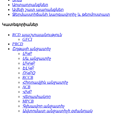
Արտադրանքներ
Ավելի շատ ապրանքներ
Ջերմաստիճանի կարգավորիչ և թերմոստատ
Կատեգորիաներ
RCD պաշտպանություն
GFCI
PRCD
Շղթայի անջատիչ
ՄԿԲ
Սև անջատիչ
ՄԿԿԲ
ԵԼԿԲ
ՌԿԲՕ
RCCB
Հիդրավլիկ անջատիչ
ACB
ՎԿԲ
Վերափակող
MPCB
Գլխավոր անջատիչ
Ավտոմատ անջատիչի օժանդակ