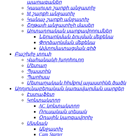
պարագաներ
Կապույտ շարքի անջատիչ
M շարքի անջատիչ
Կանաչ շարքի անջատիչ
Շղթայի անջատիչի մասեր
Արտադրական սարքավորումներ
Ներարկման ձուլման մեքենա
Փորձարկման մեքենա
Ավտոմատացման գիծ
Բաշխիչ տուփ
Վահանակի խորհուրդ
Մետաղ
Պլաստիկ
Պարիսպ
Մետաղական հիմքով պլաստիկե ծածկ
Արդյունաբերական կառավարման սարքեր
Էստաֆետ
Կոնտակտոր
AC կոնտակտոր
Ռուսական տեսակ
Օդային կարգավորիչ
Սկսնակ
Անջատիչ
Cam Starter