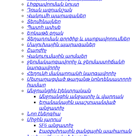
Լիցքավորման կույտ
Դռան ազդանշան
Վակումի պարագաներ
Տերմինալներ
Պատի ափսե
Երկաթե օղակ
Տեղադրման գործիք և սարքավորումներ
Մալուխային պարագաներ
Շարժիչ
Վակուումային պոմպեր
ջերմակարգավորիչ և ջերմաստիճանի
կարգավորիչ
Հեղուկի մակարդակի կարգավորիչ
Մետաղացված թաղանթ կոնդենսատորի
համար
Անջրանցիկ էլեկտրական
Անջրանցիկ անջատիչ և վարդակ
Եղանակային պաշտպանված
անջատիչ
Նոր էներգիա
Միջին լարում
SF6 անջատիչ
Էպօքսիդային ցանցային պահարան