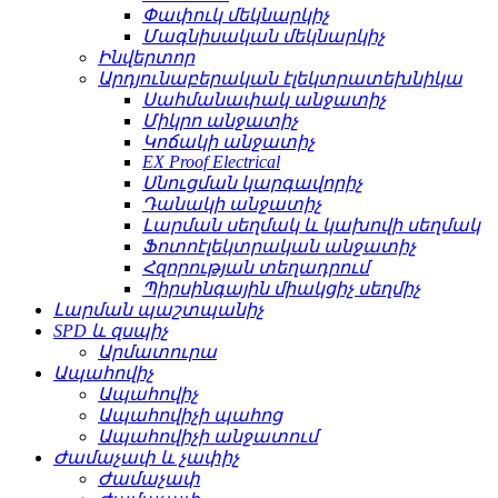
Փափուկ մեկնարկիչ
Մագնիսական մեկնարկիչ
Ինվերտոր
Արդյունաբերական էլեկտրատեխնիկա
Սահմանափակ անջատիչ
Միկրո անջատիչ
Կոճակի անջատիչ
EX Proof Electrical
Սնուցման կարգավորիչ
Դանակի անջատիչ
Լարման սեղմակ և կախովի սեղմակ
Ֆոտոէլեկտրական անջատիչ
Հզորության տեղադրում
Պիրսինգային միակցիչ սեղմիչ
Լարման պաշտպանիչ
SPD և զսպիչ
Արմատուրա
Ապահովիչ
Ապահովիչ
Ապահովիչի պահոց
Ապահովիչի անջատում
Ժամաչափ և չափիչ
Ժամաչափ