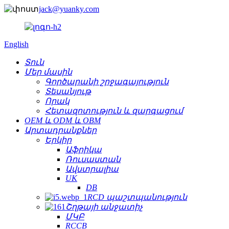
jack@yuanky.com
English
Տուն
Մեր մասին
Գործարանի շրջագայություն
Տեսանյութ
Որակ
Հետազոտություն և զարգացում
OEM և ODM և OBM
Արտադրանքներ
Երկիր
Աֆրիկա
Ռուսաստան
Ավստրալիա
UK
DB
RCD պաշտպանություն
Շղթայի անջատիչ
ՄԿԲ
RCCB