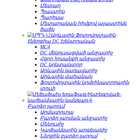
Մետաղ
Պլաստիկ
Պարիսպ
Մետաղական հիմքով պլաստիկե
ծածկ
Արևային ֆոտովոլտային
էներգիա DC էլեկտրական
MC4
DC մեկուսացված անջատիչ
Հզոր հոսանքի անջատիչ
DC կոնտակտոր
Արևային կառավարիչ
Արևային վահանակ
Ֆոտովոլտային կոմբինատորային
տուփ
Բարձր լարում
Արմատուրա
Բարձր լարման անջատիչ
Մեկուսիչ
Կայծակնային արգելակիչ
Ներքին բարձր լարում