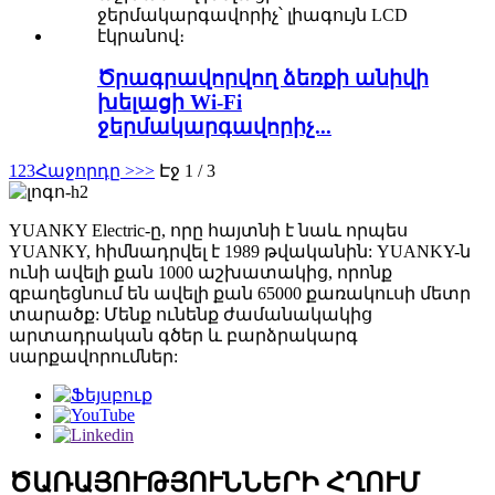
Ծրագրավորվող ձեռքի անիվի
խելացի Wi-Fi
ջերմակարգավորիչ...
1
2
3
Հաջորդը >
>>
Էջ 1 / 3
YUANKY Electric-ը, որը հայտնի է նաև որպես
YUANKY, հիմնադրվել է 1989 թվականին: YUANKY-ն
ունի ավելի քան 1000 աշխատակից, որոնք
զբաղեցնում են ավելի քան 65000 քառակուսի մետր
տարածք: Մենք ունենք ժամանակակից
արտադրական գծեր և բարձրակարգ
սարքավորումներ:
ԾԱՌԱՅՈՒԹՅՈՒՆՆԵՐԻ ՀՂՈՒՄ