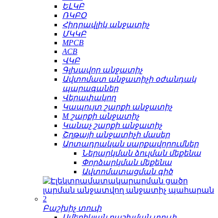
ԵԼԿԲ
ՌԿԲՕ
Հիդրավլիկ անջատիչ
ՄԿԿԲ
MPCB
ACB
ՎԿԲ
Գլխավոր անջատիչ
Ավտոմատ անջատիչի օժանդակ
պարագաներ
Վերափակող
Կապույտ շարքի անջատիչ
M շարքի անջատիչ
Կանաչ շարքի անջատիչ
Շղթայի անջատիչի մասեր
Արտադրական սարքավորումներ
Ներարկման ձուլման մեքենա
Փորձարկման մեքենա
Ավտոմատացման գիծ
Բաշխիչ տուփ
Ամերիկյան բաշխման տուփ