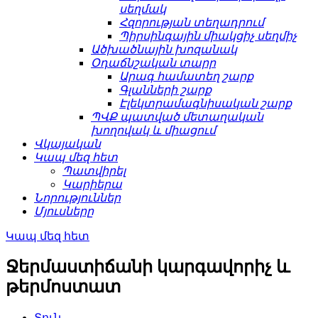
սեղմակ
Հզորության տեղադրում
Պիրսինգային միակցիչ սեղմիչ
Ածխածնային խոզանակ
Օդաճնշական տարր
Արագ համատեղ շարք
Գլանների շարք
Էլեկտրամագնիսական շարք
ՊՎՔ պատված մետաղական
խողովակ և միացում
Վկայական
Կապ մեզ հետ
Պատվիրել
Կարիերա
Նորություններ
Մյուսները
Կապ մեզ հետ
Ջերմաստիճանի կարգավորիչ և
թերմոստատ
Տուն