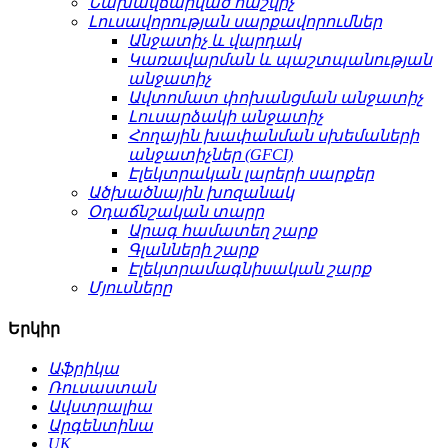
Նախավճարված հաշվիչ
Լուսավորության սարքավորումներ
Անջատիչ և վարդակ
Կառավարման և պաշտպանության
անջատիչ
Ավտոմատ փոխանցման անջատիչ
Լուսարձակի անջատիչ
Հողային խափանման սխեմաների
անջատիչներ (GFCI)
Էլեկտրական լարերի սարքեր
Ածխածնային խոզանակ
Օդաճնշական տարր
Արագ համատեղ շարք
Գլանների շարք
Էլեկտրամագնիսական շարք
Մյուսները
Երկիր
Աֆրիկա
Ռուսաստան
Ավստրալիա
Արգենտինա
UK