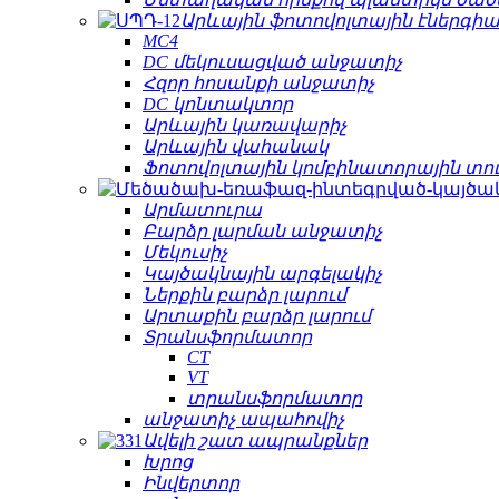
Արևային ֆոտովոլտային էներգիա
MC4
DC մեկուսացված անջատիչ
Հզոր հոսանքի անջատիչ
DC կոնտակտոր
Արևային կառավարիչ
Արևային վահանակ
Ֆոտովոլտային կոմբինատորային տո
Արմատուրա
Բարձր լարման անջատիչ
Մեկուսիչ
Կայծակնային արգելակիչ
Ներքին բարձր լարում
Արտաքին բարձր լարում
Տրանսֆորմատոր
CT
VT
տրանսֆորմատոր
անջատիչ ապահովիչ
Ավելի շատ ապրանքներ
Խրոց
Ինվերտոր