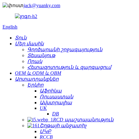
jack@yuanky.com
English
Տուն
Մեր մասին
Գործարանի շրջագայություն
Տեսանյութ
Որակ
Հետազոտություն և զարգացում
OEM և ODM և OBM
Արտադրանքներ
Երկիր
Աֆրիկա
Ռուսաստան
Ավստրալիա
UK
DB
RCD պաշտպանություն
Շղթայի անջատիչ
ՄԿԲ
RCCB