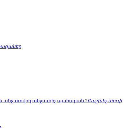
րագաներ
Բաշխիչ տուփ
կ