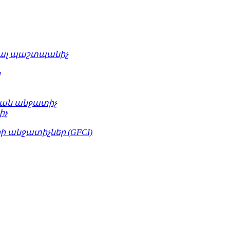
ւալ պաշտպանիչ
կ
ան անջատիչ
իչ
 անջատիչներ (GFCI)