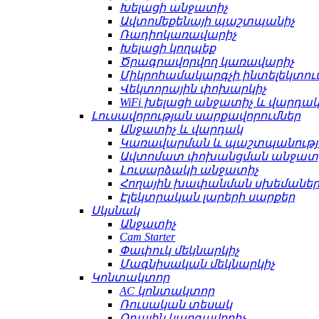
Խելացի անջատիչ
Ավտոմեքենայի պաշտպանիչ
Ռադիոկառավարիչ
Խելացի կողպեք
Ծրագրավորվող կառավարիչ
Միկրոհամակարգչի ինտելեկտո
Վեկտորային փոխարկիչ
WiFi խելացի անջատիչ և վարդա
Լուսավորության սարքավորումներ
Անջատիչ և վարդակ
Կառավարման և պաշտպանությ
Ավտոմատ փոխանցման անջատ
Լուսարձակի անջատիչ
Հողային խափանման սխեմաների
Էլեկտրական լարերի սարքեր
Սկսնակ
Անջատիչ
Cam Starter
Փափուկ մեկնարկիչ
Մագնիսական մեկնարկիչ
Կոնտակտոր
AC կոնտակտոր
Ռուսական տեսակ
Օդային կարգավորիչ