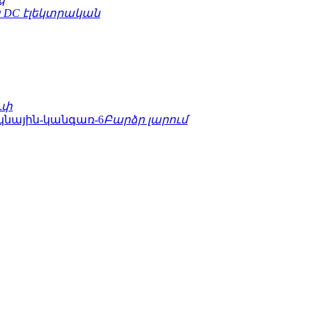
 DC էլեկտրական
ւփ
Բարձր լարում