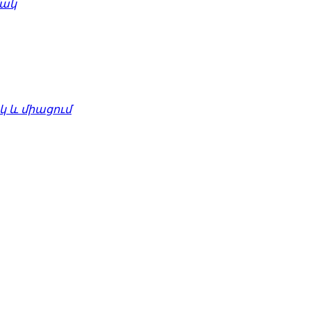
մակ
 և միացում