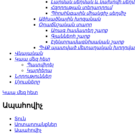
Լարման սեղմակ և կախովի սեղ
Հզորության տեղադրում
Պիրսինգային միակցիչ սեղմիչ
Ածխածնային խոզանակ
Օդաճնշական տարր
Արագ համատեղ շարք
Գլանների շարք
Էլեկտրամագնիսական շարք
ՊՎՔ պատված մետաղական խողովակ
Վկայական
Կապ մեզ հետ
Պատվիրել
Կարիերա
Նորություններ
Մյուսները
Կապ մեզ հետ
Ապահովիչ
Տուն
Արտադրանքներ
Ապահովիչ