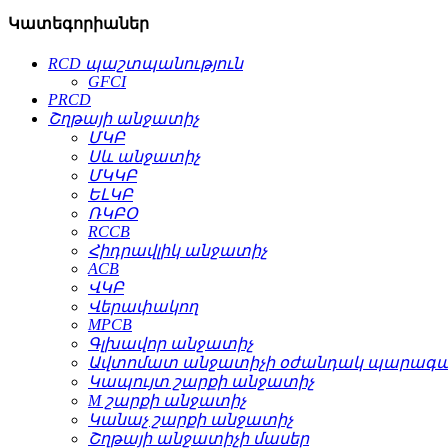
Կատեգորիաներ
RCD պաշտպանություն
GFCI
PRCD
Շղթայի անջատիչ
ՄԿԲ
Սև անջատիչ
ՄԿԿԲ
ԵԼԿԲ
ՌԿԲՕ
RCCB
Հիդրավլիկ անջատիչ
ACB
ՎԿԲ
Վերափակող
MPCB
Գլխավոր անջատիչ
Ավտոմատ անջատիչի օժանդակ պարագա
Կապույտ շարքի անջատիչ
M շարքի անջատիչ
Կանաչ շարքի անջատիչ
Շղթայի անջատիչի մասեր