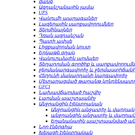
զանգ
Ազդանշանային լամպ
UPS
Վակումի պարագաներ
Լազերային սարքավորումներ
Տերմինալներ
Դռան ազդանշան
Պատի ափսե
Լիցքավորման կույտ
Երկաթե օղակ
Վակուումային պոմպեր
Տեղադրման գործիք և սարքավորումն
ջերմակարգավորիչ և ջերմաստիճանի
Հեղուկի մակարդակի կարգավորիչ
Մետաղացված թաղանթ կոնդենսատո
GFCI
Նախավճարված հաշվիչ
Լարման պաշտպանիչ
Անջրանցիկ էլեկտրական
Անջրանցիկ անջատիչ և վարդակ
անջրանցիկ անջատիչ և վարդա
Եղանակային պաշտպանված ա
Նոր էներգիա
Խելացի էլեկտրական