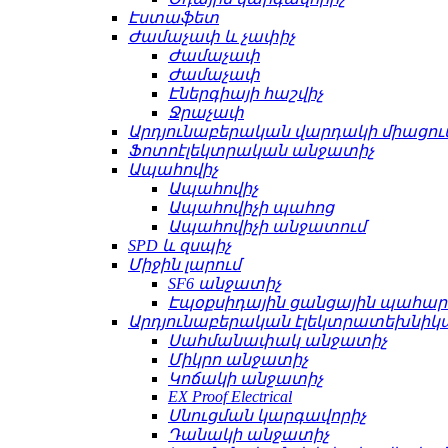
Էստաֆետ
Ժամաչափ և չափիչ
Ժամաչափ
Ժամաչափ
Էներգիայի հաշվիչ
Ջրաչափ
Արդյունաբերական վարդակի միացու
Ֆոտոէլեկտրական անջատիչ
Ապահովիչ
Ապահովիչ
Ապահովիչի պահոց
Ապահովիչի անջատում
SPD և զսպիչ
Միջին լարում
SF6 անջատիչ
Էպօքսիդային ցանցային պահա
Արդյունաբերական էլեկտրատեխնիկ
Սահմանափակ անջատիչ
Միկրո անջատիչ
Կոճակի անջատիչ
EX Proof Electrical
Սնուցման կարգավորիչ
Դանակի անջատիչ