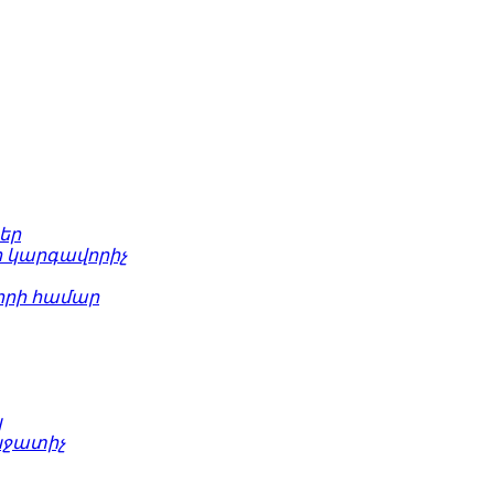
եր
 կարգավորիչ
րի համար
կ
նջատիչ