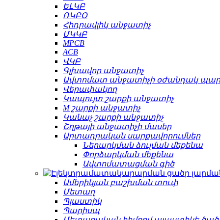
ԵԼԿԲ
ՌԿԲՕ
Հիդրավլիկ անջատիչ
ՄԿԿԲ
MPCB
ACB
ՎԿԲ
Գլխավոր անջատիչ
Ավտոմատ անջատիչի օժանդակ պա
Վերափակող
Կապույտ շարքի անջատիչ
M շարքի անջատիչ
Կանաչ շարքի անջատիչ
Շղթայի անջատիչի մասեր
Արտադրական սարքավորումներ
Ներարկման ձուլման մեքենա
Փորձարկման մեքենա
Ավտոմատացման գիծ
Ամերիկյան բաշխման տուփ
Մետաղ
Պլաստիկ
Պարիսպ
Մետաղական հիմքով պլաստիկե ծած