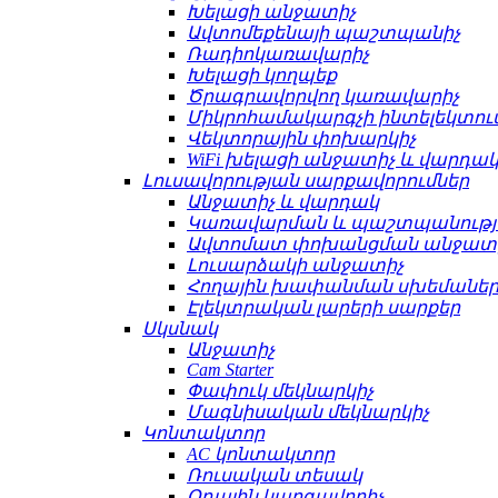
Խելացի անջատիչ
Ավտոմեքենայի պաշտպանիչ
Ռադիոկառավարիչ
Խելացի կողպեք
Ծրագրավորվող կառավարիչ
Միկրոհամակարգչի ինտելեկտո
Վեկտորային փոխարկիչ
WiFi խելացի անջատիչ և վարդա
Լուսավորության սարքավորումներ
Անջատիչ և վարդակ
Կառավարման և պաշտպանությ
Ավտոմատ փոխանցման անջատ
Լուսարձակի անջատիչ
Հողային խափանման սխեմաների
Էլեկտրական լարերի սարքեր
Սկսնակ
Անջատիչ
Cam Starter
Փափուկ մեկնարկիչ
Մագնիսական մեկնարկիչ
Կոնտակտոր
AC կոնտակտոր
Ռուսական տեսակ
Օդային կարգավորիչ