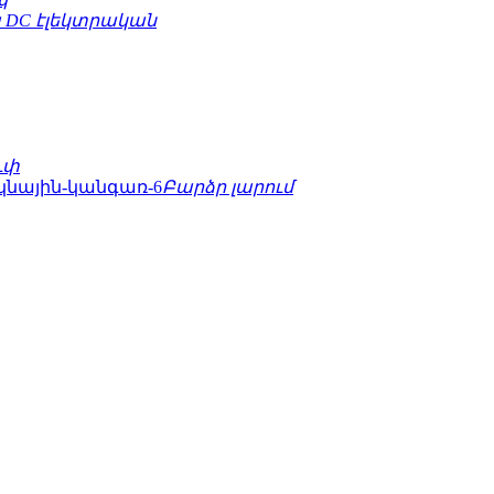
 DC էլեկտրական
ւփ
Բարձր լարում