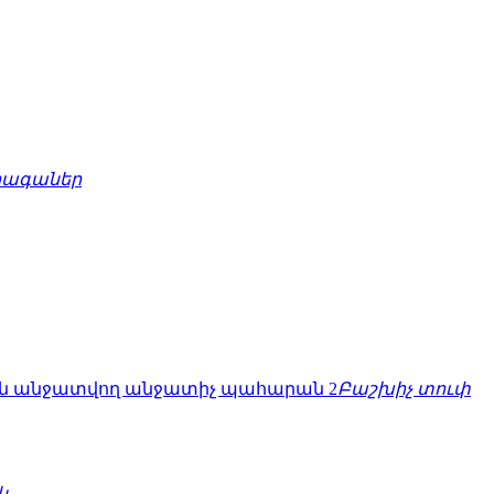
րագաներ
Բաշխիչ տուփ
կ