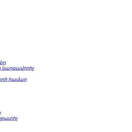
եր
 կարգավորիչ
րի համար
կ
նջատիչ