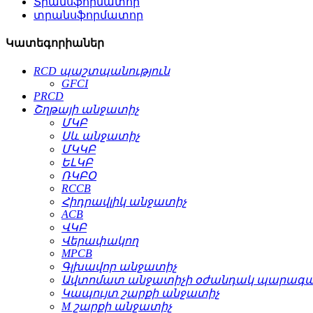
Տրանսֆորմատոր
տրանսֆորմատոր
Կատեգորիաներ
RCD պաշտպանություն
GFCI
PRCD
Շղթայի անջատիչ
ՄԿԲ
Սև անջատիչ
ՄԿԿԲ
ԵԼԿԲ
ՌԿԲՕ
RCCB
Հիդրավլիկ անջատիչ
ACB
ՎԿԲ
Վերափակող
MPCB
Գլխավոր անջատիչ
Ավտոմատ անջատիչի օժանդակ պարագա
Կապույտ շարքի անջատիչ
M շարքի անջատիչ