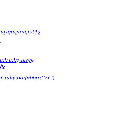
ւալ պաշտպանիչ
կ
ան անջատիչ
իչ
 անջատիչներ (GFCI)