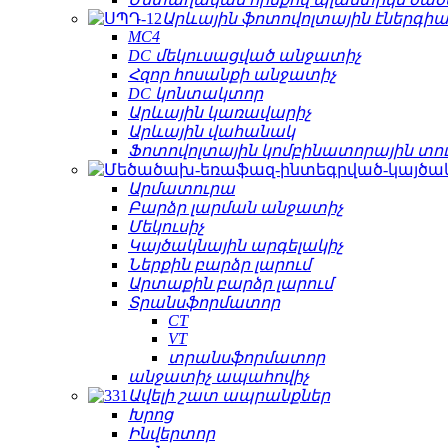
Արևային ֆոտովոլտային էներգիա
MC4
DC մեկուսացված անջատիչ
Հզոր հոսանքի անջատիչ
DC կոնտակտոր
Արևային կառավարիչ
Արևային վահանակ
Ֆոտովոլտային կոմբինատորային տո
Արմատուրա
Բարձր լարման անջատիչ
Մեկուսիչ
Կայծակնային արգելակիչ
Ներքին բարձր լարում
Արտաքին բարձր լարում
Տրանսֆորմատոր
CT
VT
տրանսֆորմատոր
անջատիչ ապահովիչ
Ավելի շատ ապրանքներ
Խրոց
Ինվերտոր