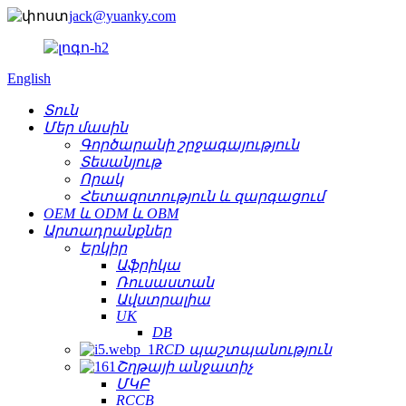
jack@yuanky.com
English
Տուն
Մեր մասին
Գործարանի շրջագայություն
Տեսանյութ
Որակ
Հետազոտություն և զարգացում
OEM և ODM և OBM
Արտադրանքներ
Երկիր
Աֆրիկա
Ռուսաստան
Ավստրալիա
UK
DB
RCD պաշտպանություն
Շղթայի անջատիչ
ՄԿԲ
RCCB