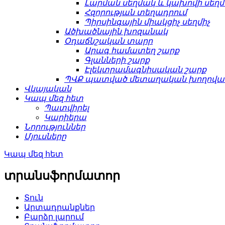
Լարման սեղմակ և կախովի սեղ
Հզորության տեղադրում
Պիրսինգային միակցիչ սեղմիչ
Ածխածնային խոզանակ
Օդաճնշական տարր
Արագ համատեղ շարք
Գլանների շարք
Էլեկտրամագնիսական շարք
ՊՎՔ պատված մետաղական խողովակ
Վկայական
Կապ մեզ հետ
Պատվիրել
Կարիերա
Նորություններ
Մյուսները
Կապ մեզ հետ
տրանսֆորմատոր
Տուն
Արտադրանքներ
Բարձր լարում