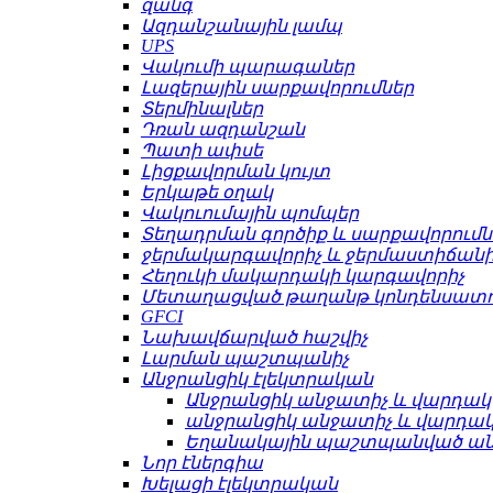
զանգ
Ազդանշանային լամպ
UPS
Վակումի պարագաներ
Լազերային սարքավորումներ
Տերմինալներ
Դռան ազդանշան
Պատի ափսե
Լիցքավորման կույտ
Երկաթե օղակ
Վակուումային պոմպեր
Տեղադրման գործիք և սարքավորումն
ջերմակարգավորիչ և ջերմաստիճանի
Հեղուկի մակարդակի կարգավորիչ
Մետաղացված թաղանթ կոնդենսատո
GFCI
Նախավճարված հաշվիչ
Լարման պաշտպանիչ
Անջրանցիկ էլեկտրական
Անջրանցիկ անջատիչ և վարդակ
անջրանցիկ անջատիչ և վարդա
Եղանակային պաշտպանված ա
Նոր էներգիա
Խելացի էլեկտրական