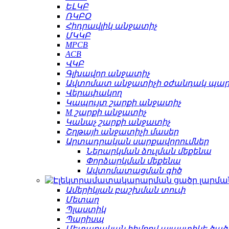
ԵԼԿԲ
ՌԿԲՕ
Հիդրավլիկ անջատիչ
ՄԿԿԲ
MPCB
ACB
ՎԿԲ
Գլխավոր անջատիչ
Ավտոմատ անջատիչի օժանդակ պա
Վերափակող
Կապույտ շարքի անջատիչ
M շարքի անջատիչ
Կանաչ շարքի անջատիչ
Շղթայի անջատիչի մասեր
Արտադրական սարքավորումներ
Ներարկման ձուլման մեքենա
Փորձարկման մեքենա
Ավտոմատացման գիծ
Ամերիկյան բաշխման տուփ
Մետաղ
Պլաստիկ
Պարիսպ
Մետաղական հիմքով պլաստիկե ծած