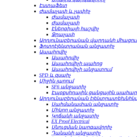
Էստաֆետ
Ժամաչափ և չափիչ
Ժամաչափ
Ժամաչափ
Էներգիայի հաշվիչ
Ջրաչափ
Արդյունաբերական վարդակի միացու
Ֆոտոէլեկտրական անջատիչ
Ապահովիչ
Ապահովիչ
Ապահովիչի պահոց
Ապահովիչի անջատում
SPD և զսպիչ
Միջին լարում
SF6 անջատիչ
Էպօքսիդային ցանցային պահա
Արդյունաբերական էլեկտրատեխնիկ
Սահմանափակ անջատիչ
Միկրո անջատիչ
Կոճակի անջատիչ
EX Proof Electrical
Սնուցման կարգավորիչ
Դանակի անջատիչ