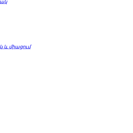
մակ
 և միացում