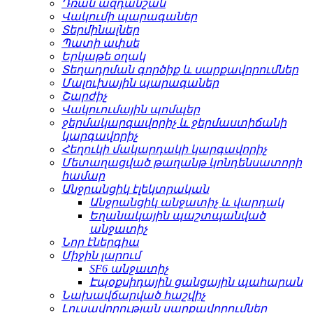
Դռան ազդանշան
Վակումի պարագաներ
Տերմինալներ
Պատի ափսե
Երկաթե օղակ
Տեղադրման գործիք և սարքավորումներ
Մալուխային պարագաներ
Շարժիչ
Վակուումային պոմպեր
ջերմակարգավորիչ և ջերմաստիճանի
կարգավորիչ
Հեղուկի մակարդակի կարգավորիչ
Մետաղացված թաղանթ կոնդենսատորի
համար
Անջրանցիկ էլեկտրական
Անջրանցիկ անջատիչ և վարդակ
Եղանակային պաշտպանված
անջատիչ
Նոր էներգիա
Միջին լարում
SF6 անջատիչ
Էպօքսիդային ցանցային պահարան
Նախավճարված հաշվիչ
Լուսավորության սարքավորումներ