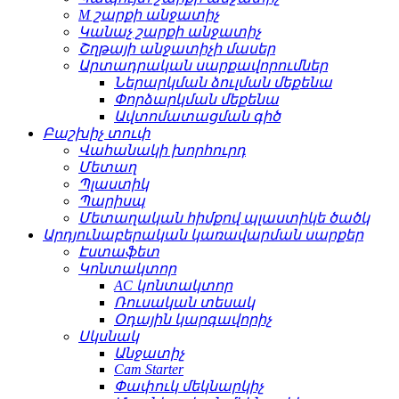
M շարքի անջատիչ
Կանաչ շարքի անջատիչ
Շղթայի անջատիչի մասեր
Արտադրական սարքավորումներ
Ներարկման ձուլման մեքենա
Փորձարկման մեքենա
Ավտոմատացման գիծ
Բաշխիչ տուփ
Վահանակի խորհուրդ
Մետաղ
Պլաստիկ
Պարիսպ
Մետաղական հիմքով պլաստիկե ծածկ
Արդյունաբերական կառավարման սարքեր
Էստաֆետ
Կոնտակտոր
AC կոնտակտոր
Ռուսական տեսակ
Օդային կարգավորիչ
Սկսնակ
Անջատիչ
Cam Starter
Փափուկ մեկնարկիչ