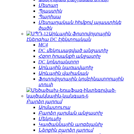
Մետաղ
Պլաստիկ
Պարիսպ
Մետաղական հիմքով պլաստիկե
ծածկ
Արևային ֆոտովոլտային
էներգիա DC էլեկտրական
MC4
DC մեկուսացված անջատիչ
Հզոր հոսանքի անջատիչ
DC կոնտակտոր
Արևային կառավարիչ
Արևային վահանակ
Ֆոտովոլտային կոմբինատորային
տուփ
Բարձր լարում
Արմատուրա
Բարձր լարման անջատիչ
Մեկուսիչ
Կայծակնային արգելակիչ
Ներքին բարձր լարում