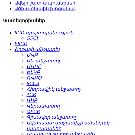
Ավելի շատ ապրանքներ
Ածխածնային խոզանակ
Կատեգորիաներ
RCD պաշտպանություն
GFCI
PRCD
Շղթայի անջատիչ
ՄԿԲ
Սև անջատիչ
ՄԿԿԲ
ԵԼԿԲ
ՌԿԲՕ
RCCB
Հիդրավլիկ անջատիչ
ACB
ՎԿԲ
Վերափակող
MPCB
Գլխավոր անջատիչ
Ավտոմատ անջատիչի օժանդակ
պարագաներ
Կապույտ շարքի անջատիչ