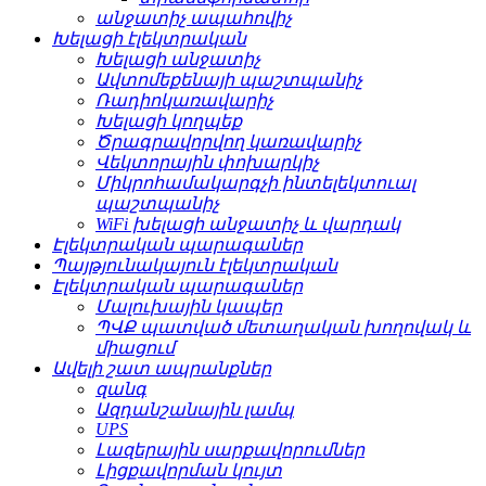
անջատիչ ապահովիչ
Խելացի էլեկտրական
Խելացի անջատիչ
Ավտոմեքենայի պաշտպանիչ
Ռադիոկառավարիչ
Խելացի կողպեք
Ծրագրավորվող կառավարիչ
Վեկտորային փոխարկիչ
Միկրոհամակարգչի ինտելեկտուալ
պաշտպանիչ
WiFi խելացի անջատիչ և վարդակ
Էլեկտրական պարագաներ
Պայթյունակայուն էլեկտրական
Էլեկտրական պարագաներ
Մալուխային կապեր
ՊՎՔ պատված մետաղական խողովակ և
միացում
Ավելի շատ ապրանքներ
զանգ
Ազդանշանային լամպ
UPS
Լազերային սարքավորումներ
Լիցքավորման կույտ