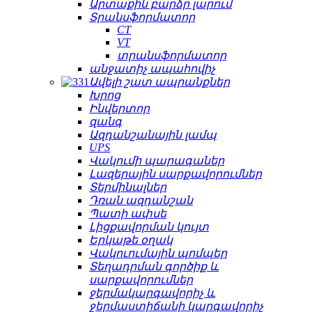
Արտաքին բարձր լարում
Տրանսֆորմատոր
CT
VT
տրանսֆորմատոր
անջատիչ ապահովիչ
Ավելի շատ ապրանքներ
Խրոց
Ինվերտոր
զանգ
Ազդանշանային լամպ
UPS
Վակումի պարագաներ
Լազերային սարքավորումներ
Տերմինալներ
Դռան ազդանշան
Պատի ափսե
Լիցքավորման կույտ
Երկաթե օղակ
Վակուումային պոմպեր
Տեղադրման գործիք և
սարքավորումներ
ջերմակարգավորիչ և
ջերմաստիճանի կարգավորիչ