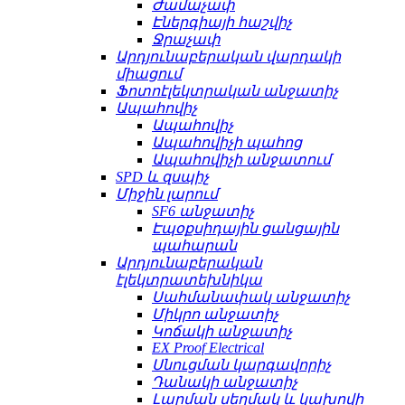
Ժամաչափ
Էներգիայի հաշվիչ
Ջրաչափ
Արդյունաբերական վարդակի
միացում
Ֆոտոէլեկտրական անջատիչ
Ապահովիչ
Ապահովիչ
Ապահովիչի պահոց
Ապահովիչի անջատում
SPD և զսպիչ
Միջին լարում
SF6 անջատիչ
Էպօքսիդային ցանցային
պահարան
Արդյունաբերական
էլեկտրատեխնիկա
Սահմանափակ անջատիչ
Միկրո անջատիչ
Կոճակի անջատիչ
EX Proof Electrical
Սնուցման կարգավորիչ
Դանակի անջատիչ
Լարման սեղմակ և կախովի