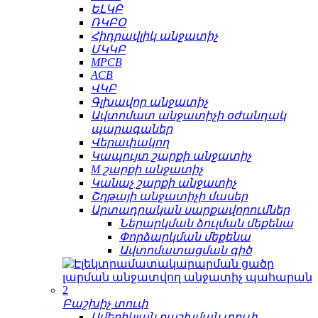
ԵԼԿԲ
ՌԿԲՕ
Հիդրավլիկ անջատիչ
ՄԿԿԲ
MPCB
ACB
ՎԿԲ
Գլխավոր անջատիչ
Ավտոմատ անջատիչի օժանդակ
պարագաներ
Վերափակող
Կապույտ շարքի անջատիչ
M շարքի անջատիչ
Կանաչ շարքի անջատիչ
Շղթայի անջատիչի մասեր
Արտադրական սարքավորումներ
Ներարկման ձուլման մեքենա
Փորձարկման մեքենա
Ավտոմատացման գիծ
Բաշխիչ տուփ
Ամերիկյան բաշխման տուփ