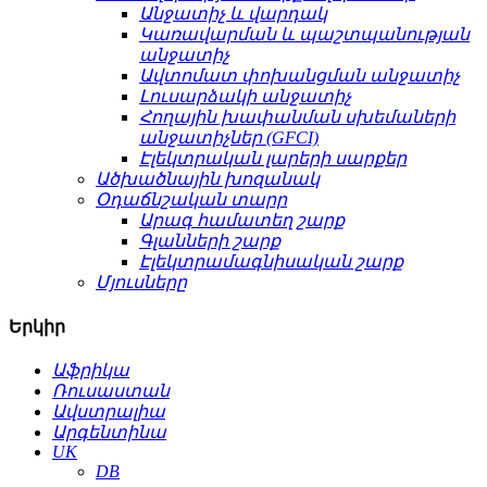
Անջատիչ և վարդակ
Կառավարման և պաշտպանության
անջատիչ
Ավտոմատ փոխանցման անջատիչ
Լուսարձակի անջատիչ
Հողային խափանման սխեմաների
անջատիչներ (GFCI)
Էլեկտրական լարերի սարքեր
Ածխածնային խոզանակ
Օդաճնշական տարր
Արագ համատեղ շարք
Գլանների շարք
Էլեկտրամագնիսական շարք
Մյուսները
Երկիր
Աֆրիկա
Ռուսաստան
Ավստրալիա
Արգենտինա
UK
DB