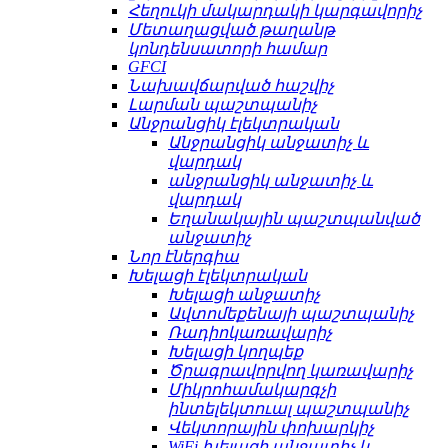
Հեղուկի մակարդակի կարգավորիչ
Մետաղացված թաղանթ
կոնդենսատորի համար
GFCI
Նախավճարված հաշվիչ
Լարման պաշտպանիչ
Անջրանցիկ էլեկտրական
Անջրանցիկ անջատիչ և
վարդակ
անջրանցիկ անջատիչ և
վարդակ
Եղանակային պաշտպանված
անջատիչ
Նոր էներգիա
Խելացի էլեկտրական
Խելացի անջատիչ
Ավտոմեքենայի պաշտպանիչ
Ռադիոկառավարիչ
Խելացի կողպեք
Ծրագրավորվող կառավարիչ
Միկրոհամակարգչի
ինտելեկտուալ պաշտպանիչ
Վեկտորային փոխարկիչ
WiFi խելացի անջատիչ և