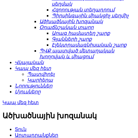
սեղմակ
Հզորության տեղադրում
Պիրսինգային միակցիչ սեղմիչ
Ածխածնային խոզանակ
Օդաճնշական տարր
Արագ համատեղ շարք
Գլանների շարք
Էլեկտրամագնիսական շարք
ՊՎՔ պատված մետաղական
խողովակ և միացում
Վկայական
Կապ մեզ հետ
Պատվիրել
Կարիերա
Նորություններ
Մյուսները
Կապ մեզ հետ
Ածխածնային խոզանակ
Տուն
Արտադրանքներ