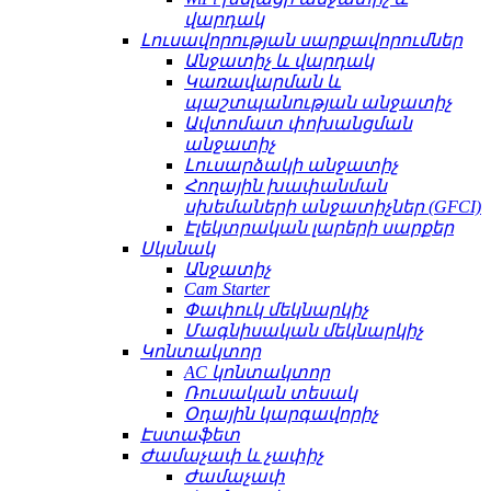
վարդակ
Լուսավորության սարքավորումներ
Անջատիչ և վարդակ
Կառավարման և
պաշտպանության անջատիչ
Ավտոմատ փոխանցման
անջատիչ
Լուսարձակի անջատիչ
Հողային խափանման
սխեմաների անջատիչներ (GFCI)
Էլեկտրական լարերի սարքեր
Սկսնակ
Անջատիչ
Cam Starter
Փափուկ մեկնարկիչ
Մագնիսական մեկնարկիչ
Կոնտակտոր
AC կոնտակտոր
Ռուսական տեսակ
Օդային կարգավորիչ
Էստաֆետ
Ժամաչափ և չափիչ
Ժամաչափ