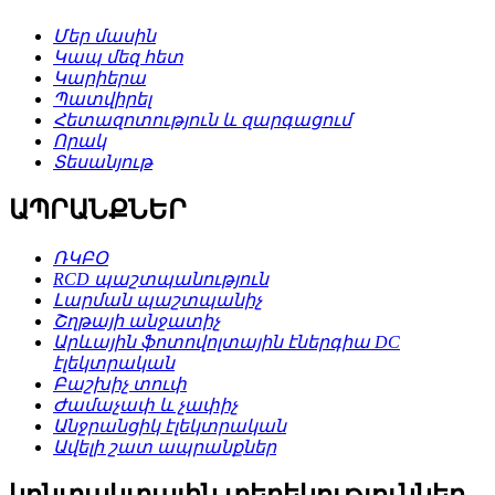
Մեր մասին
Կապ մեզ հետ
Կարիերա
Պատվիրել
Հետազոտություն և զարգացում
Որակ
Տեսանյութ
ԱՊՐԱՆՔՆԵՐ
ՌԿԲՕ
RCD պաշտպանություն
Լարման պաշտպանիչ
Շղթայի անջատիչ
Արևային ֆոտովոլտային էներգիա DC
էլեկտրական
Բաշխիչ տուփ
Ժամաչափ և չափիչ
Անջրանցիկ էլեկտրական
Ավելի շատ ապրանքներ
կոնտակտային տեղեկություններ