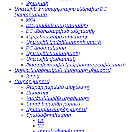
Ջրաչափ
Արևային ֆոտովոլտային էներգիա DC
էլեկտրական
MC4
DC լարման պաշտպանիչ
DC մեկուսացված անջատիչ
Հզոր հոսանքի անջատիչ
Արևային կոմբինատորի տուփ
DC կոնտակտոր
Արևային կառավարիչ
Արևային վահանակ
Ֆոտովոլտային կոմբինատորային տուփ
Արդյունաբերական վարդակի միացում
Խրոց
Բարձր լարում
Բարձր լարման անջատիչ
Մեկուսիչ
Կայծակնային արգելակիչ
Ներքին բարձր լարում
Արտաքին բարձր լարում
Տրանսֆորմատոր
CT
VT
տրանսֆորմատոր