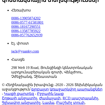
Հեռախոս
0086-13905874202
0086-0577-61581801
0086-18167290551
0086-13587785922
0086-057762652939
Էլ․ փոստ
jack@yuanky.com
Հասցե
298 Weft 19 Road, Յուեցինգի կենտրոնական
արդյունաբերական գոտի, Վենչժոու,
Չժեջիանգ, Չինաստան
© Հեղինակային իրավունք -2020 - 2026 Տեխնիկական
աջակցություն՝
գլոբալսո
Առաջարկվող ապրանքներ
-
Կայքի քարտեզ
-
Բջջային կայք
Շղթայի անջատիչ
,
Ժամաչափ
,
RCD պաշտպանիչ
,
Գլխավոր անջատիչ
,
Լամպ
,
Բաշխիչ տուփ
,