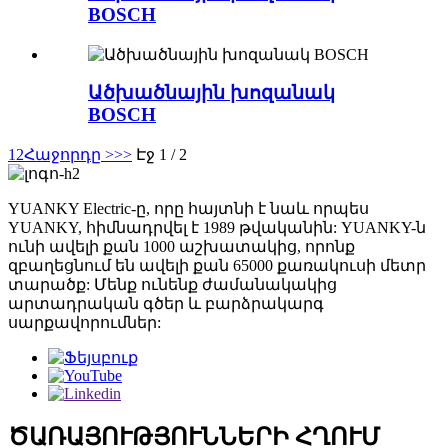
BOSCH
Ածխածնային խոզանակ
BOSCH
1
2
Հաջորդը >
>>
Էջ 1 / 2
YUANKY Electric-ը, որը հայտնի է նաև որպես
YUANKY, հիմնադրվել է 1989 թվականին: YUANKY-ն
ունի ավելի քան 1000 աշխատակից, որոնք
զբաղեցնում են ավելի քան 65000 քառակուսի մետր
տարածք: Մենք ունենք ժամանակակից
արտադրական գծեր և բարձրակարգ
սարքավորումներ:
ԾԱՌԱՅՈՒԹՅՈՒՆՆԵՐԻ ՀՂՈՒՄ