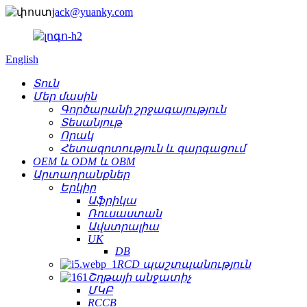
jack@yuanky.com
English
Տուն
Մեր մասին
Գործարանի շրջագայություն
Տեսանյութ
Որակ
Հետազոտություն և զարգացում
OEM և ODM և OBM
Արտադրանքներ
Երկիր
Աֆրիկա
Ռուսաստան
Ավստրալիա
UK
DB
RCD պաշտպանություն
Շղթայի անջատիչ
ՄԿԲ
RCCB