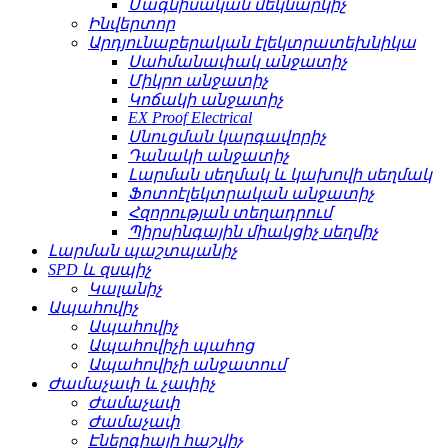
Մագնիսական մեկնարկիչ
Ինվերտոր
Արդյունաբերական էլեկտրատեխնիկա
Սահմանափակ անջատիչ
Միկրո անջատիչ
Կոճակի անջատիչ
EX Proof Electrical
Սնուցման կարգավորիչ
Դանակի անջատիչ
Լարման սեղմակ և կախովի սեղմակ
Ֆոտոէլեկտրական անջատիչ
Հզորության տեղադրում
Պիրսինգային միակցիչ սեղմիչ
Լարման պաշտպանիչ
SPD և զսպիչ
Կալանիչ
Ապահովիչ
Ապահովիչ
Ապահովիչի պահոց
Ապահովիչի անջատում
Ժամաչափ և չափիչ
Ժամաչափ
Ժամաչափ
Էներգիայի հաշվիչ