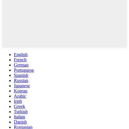
English
French
German
Portuguese
Spanish
Russian
Japanese
Korean
Arabic
Irish
Greek
Turkish
Italian
Danish
Romanian