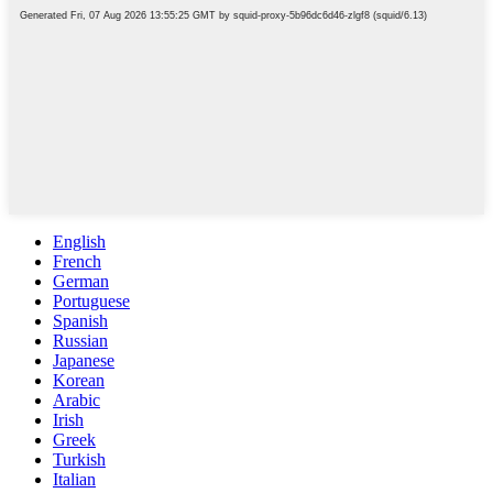
English
French
German
Portuguese
Spanish
Russian
Japanese
Korean
Arabic
Irish
Greek
Turkish
Italian