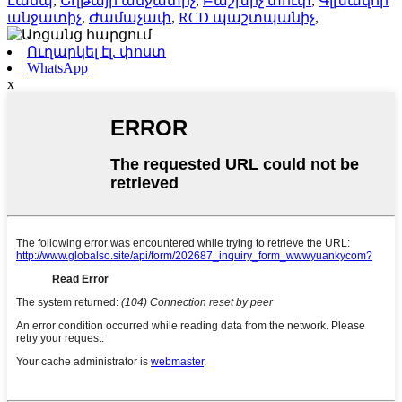
Լամպ
,
Շղթայի անջատիչ
,
Բաշխիչ տուփ
,
Գլխավոր
անջատիչ
,
Ժամաչափ
,
RCD պաշտպանիչ
,
Ուղարկել էլ. փոստ
WhatsApp
x