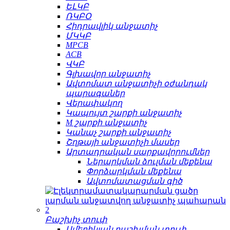
ԵԼԿԲ
ՌԿԲՕ
Հիդրավլիկ անջատիչ
ՄԿԿԲ
MPCB
ACB
ՎԿԲ
Գլխավոր անջատիչ
Ավտոմատ անջատիչի օժանդակ
պարագաներ
Վերափակող
Կապույտ շարքի անջատիչ
M շարքի անջատիչ
Կանաչ շարքի անջատիչ
Շղթայի անջատիչի մասեր
Արտադրական սարքավորումներ
Ներարկման ձուլման մեքենա
Փորձարկման մեքենա
Ավտոմատացման գիծ
Բաշխիչ տուփ
Ամերիկյան բաշխման տուփ