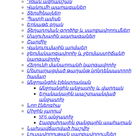
Դռան ազդանշան
Վակումի պարագաներ
Տերմինալներ
Պատի ափսե
Երկաթե օղակ
Տեղադրման գործիք և սարքավորումներ
Մալուխային պարագաներ
Շարժիչ
Վակուումային պոմպեր
ջերմակարգավորիչ և ջերմաստիճանի
կարգավորիչ
Հեղուկի մակարդակի կարգավորիչ
Մետաղացված թաղանթ կոնդենսատորի
համար
Անջրանցիկ էլեկտրական
Անջրանցիկ անջատիչ և վարդակ
Եղանակային պաշտպանված
անջատիչ
Նոր էներգիա
Միջին լարում
SF6 անջատիչ
Էպօքսիդային ցանցային պահարան
Նախավճարված հաշվիչ
Լուսավորության սարքավորումներ