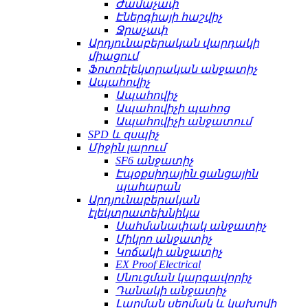
Ժամաչափ
Էներգիայի հաշվիչ
Ջրաչափ
Արդյունաբերական վարդակի
միացում
Ֆոտոէլեկտրական անջատիչ
Ապահովիչ
Ապահովիչ
Ապահովիչի պահոց
Ապահովիչի անջատում
SPD և զսպիչ
Միջին լարում
SF6 անջատիչ
Էպօքսիդային ցանցային
պահարան
Արդյունաբերական
էլեկտրատեխնիկա
Սահմանափակ անջատիչ
Միկրո անջատիչ
Կոճակի անջատիչ
EX Proof Electrical
Սնուցման կարգավորիչ
Դանակի անջատիչ
Լարման սեղմակ և կախովի