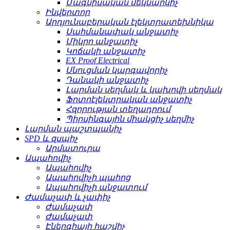
Մագնիսական մեկնարկիչ
Ինվերտոր
Արդյունաբերական էլեկտրատեխնիկա
Սահմանափակ անջատիչ
Միկրո անջատիչ
Կոճակի անջատիչ
EX Proof Electrical
Սնուցման կարգավորիչ
Դանակի անջատիչ
Լարման սեղմակ և կախովի սեղմակ
Ֆոտոէլեկտրական անջատիչ
Հզորության տեղադրում
Պիրսինգային միակցիչ սեղմիչ
Լարման պաշտպանիչ
SPD և զսպիչ
Արմատուրա
Ապահովիչ
Ապահովիչ
Ապահովիչի պահոց
Ապահովիչի անջատում
Ժամաչափ և չափիչ
Ժամաչափ
Ժամաչափ
Էներգիայի հաշվիչ