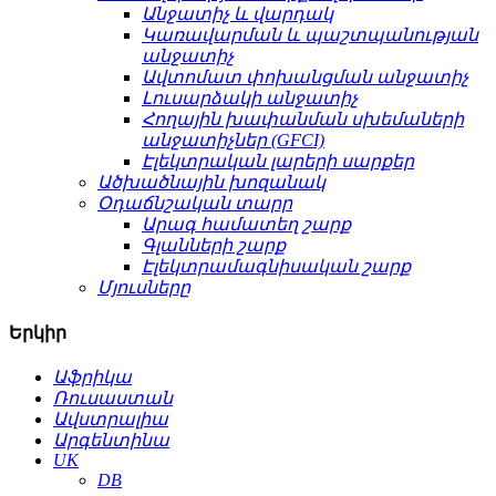
Անջատիչ և վարդակ
Կառավարման և պաշտպանության
անջատիչ
Ավտոմատ փոխանցման անջատիչ
Լուսարձակի անջատիչ
Հողային խափանման սխեմաների
անջատիչներ (GFCI)
Էլեկտրական լարերի սարքեր
Ածխածնային խոզանակ
Օդաճնշական տարր
Արագ համատեղ շարք
Գլանների շարք
Էլեկտրամագնիսական շարք
Մյուսները
Երկիր
Աֆրիկա
Ռուսաստան
Ավստրալիա
Արգենտինա
UK
DB