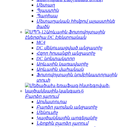
Մետաղ
Պլաստիկ
Պարիսպ
Մետաղական հիմքով պլաստիկե
ծածկ
Արևային ֆոտովոլտային
էներգիա DC էլեկտրական
MC4
DC մեկուսացված անջատիչ
Հզոր հոսանքի անջատիչ
DC կոնտակտոր
Արևային կառավարիչ
Արևային վահանակ
Ֆոտովոլտային կոմբինատորային
տուփ
Բարձր լարում
Արմատուրա
Բարձր լարման անջատիչ
Մեկուսիչ
Կայծակնային արգելակիչ
Ներքին բարձր լարում