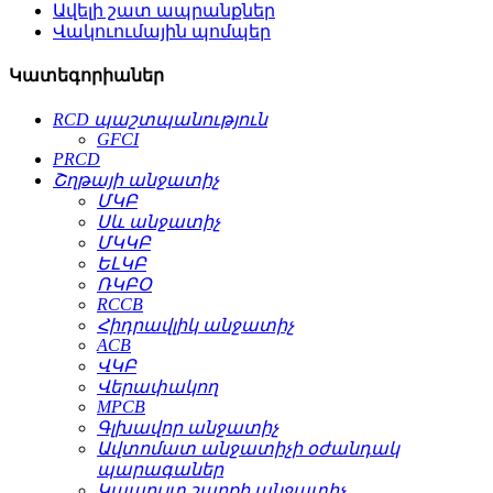
Ավելի շատ ապրանքներ
Վակուումային պոմպեր
Կատեգորիաներ
RCD պաշտպանություն
GFCI
PRCD
Շղթայի անջատիչ
ՄԿԲ
Սև անջատիչ
ՄԿԿԲ
ԵԼԿԲ
ՌԿԲՕ
RCCB
Հիդրավլիկ անջատիչ
ACB
ՎԿԲ
Վերափակող
MPCB
Գլխավոր անջատիչ
Ավտոմատ անջատիչի օժանդակ
պարագաներ
Կապույտ շարքի անջատիչ