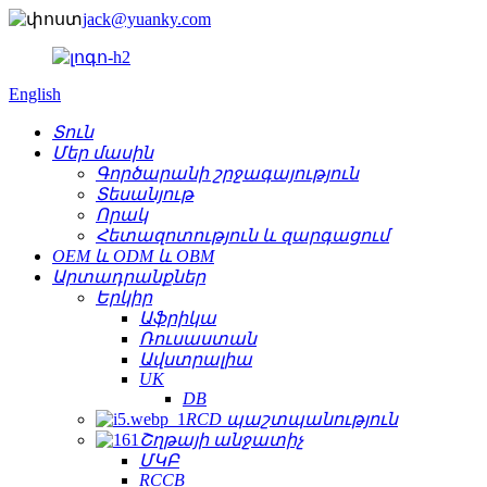
jack@yuanky.com
English
Տուն
Մեր մասին
Գործարանի շրջագայություն
Տեսանյութ
Որակ
Հետազոտություն և զարգացում
OEM և ODM և OBM
Արտադրանքներ
Երկիր
Աֆրիկա
Ռուսաստան
Ավստրալիա
UK
DB
RCD պաշտպանություն
Շղթայի անջատիչ
ՄԿԲ
RCCB