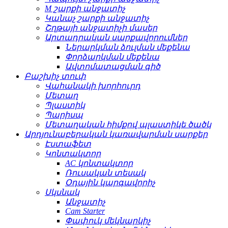
M շարքի անջատիչ
Կանաչ շարքի անջատիչ
Շղթայի անջատիչի մասեր
Արտադրական սարքավորումներ
Ներարկման ձուլման մեքենա
Փորձարկման մեքենա
Ավտոմատացման գիծ
Բաշխիչ տուփ
Վահանակի խորհուրդ
Մետաղ
Պլաստիկ
Պարիսպ
Մետաղական հիմքով պլաստիկե ծածկ
Արդյունաբերական կառավարման սարքեր
Էստաֆետ
Կոնտակտոր
AC կոնտակտոր
Ռուսական տեսակ
Օդային կարգավորիչ
Սկսնակ
Անջատիչ
Cam Starter
Փափուկ մեկնարկիչ