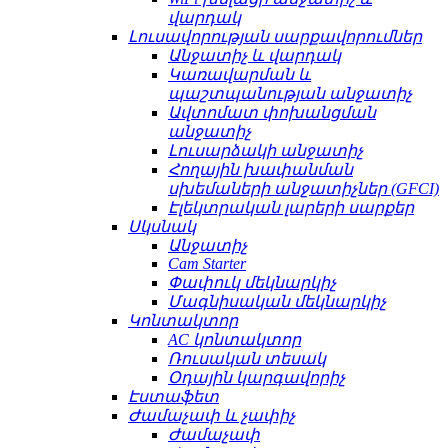
վարդակ
Լուսավորության սարքավորումներ
Անջատիչ և վարդակ
Կառավարման և
պաշտպանության անջատիչ
Ավտոմատ փոխանցման
անջատիչ
Լուսարձակի անջատիչ
Հողային խափանման
սխեմաների անջատիչներ (GFCI)
Էլեկտրական լարերի սարքեր
Սկսնակ
Անջատիչ
Cam Starter
Փափուկ մեկնարկիչ
Մագնիսական մեկնարկիչ
Կոնտակտոր
AC կոնտակտոր
Ռուսական տեսակ
Օդային կարգավորիչ
Էստաֆետ
Ժամաչափ և չափիչ
Ժամաչափ