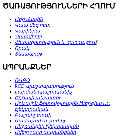
ԾԱՌԱՅՈՒԹՅՈՒՆՆԵՐԻ ՀՂՈՒՄ
Մեր մասին
Կապ մեզ հետ
Կարիերա
Պատվիրել
Հետազոտություն և զարգացում
Որակ
Տեսանյութ
ԱՊՐԱՆՔՆԵՐ
ՌԿԲՕ
RCD պաշտպանություն
Լարման պաշտպանիչ
Շղթայի անջատիչ
Արևային ֆոտովոլտային էներգիա DC
էլեկտրական
Բաշխիչ տուփ
Ժամաչափ և չափիչ
Անջրանցիկ էլեկտրական
Ավելի շատ ապրանքներ