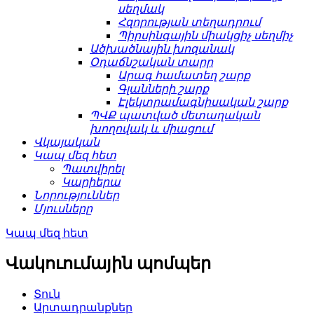
սեղմակ
Հզորության տեղադրում
Պիրսինգային միակցիչ սեղմիչ
Ածխածնային խոզանակ
Օդաճնշական տարր
Արագ համատեղ շարք
Գլանների շարք
Էլեկտրամագնիսական շարք
ՊՎՔ պատված մետաղական
խողովակ և միացում
Վկայական
Կապ մեզ հետ
Պատվիրել
Կարիերա
Նորություններ
Մյուսները
Կապ մեզ հետ
Վակուումային պոմպեր
Տուն
Արտադրանքներ