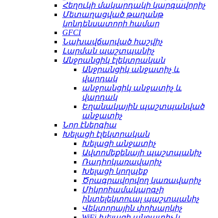
Հեղուկի մակարդակի կարգավորիչ
Մետաղացված թաղանթ
կոնդենսատորի համար
GFCI
Նախավճարված հաշվիչ
Լարման պաշտպանիչ
Անջրանցիկ էլեկտրական
Անջրանցիկ անջատիչ և
վարդակ
անջրանցիկ անջատիչ և
վարդակ
Եղանակային պաշտպանված
անջատիչ
Նոր էներգիա
Խելացի էլեկտրական
Խելացի անջատիչ
Ավտոմեքենայի պաշտպանիչ
Ռադիոկառավարիչ
Խելացի կողպեք
Ծրագրավորվող կառավարիչ
Միկրոհամակարգչի
ինտելեկտուալ պաշտպանիչ
Վեկտորային փոխարկիչ
WiFi խելացի անջատիչ և