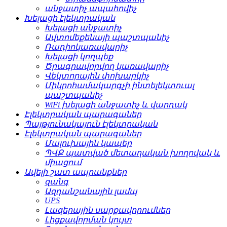
անջատիչ ապահովիչ
Խելացի էլեկտրական
Խելացի անջատիչ
Ավտոմեքենայի պաշտպանիչ
Ռադիոկառավարիչ
Խելացի կողպեք
Ծրագրավորվող կառավարիչ
Վեկտորային փոխարկիչ
Միկրոհամակարգչի ինտելեկտուալ
պաշտպանիչ
WiFi խելացի անջատիչ և վարդակ
Էլեկտրական պարագաներ
Պայթյունակայուն էլեկտրական
Էլեկտրական պարագաներ
Մալուխային կապեր
ՊՎՔ պատված մետաղական խողովակ և
միացում
Ավելի շատ ապրանքներ
զանգ
Ազդանշանային լամպ
UPS
Լազերային սարքավորումներ
Լիցքավորման կույտ