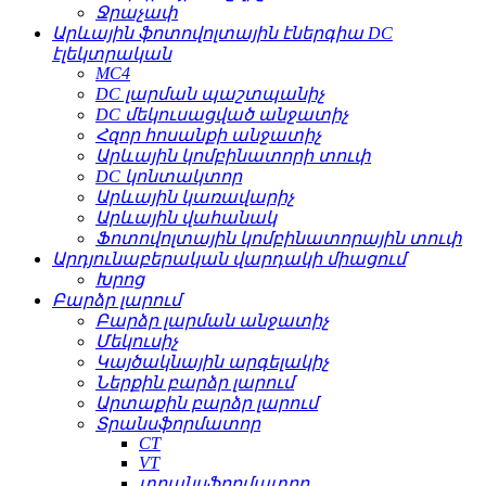
Ջրաչափ
Արևային ֆոտովոլտային էներգիա DC
էլեկտրական
MC4
DC լարման պաշտպանիչ
DC մեկուսացված անջատիչ
Հզոր հոսանքի անջատիչ
Արևային կոմբինատորի տուփ
DC կոնտակտոր
Արևային կառավարիչ
Արևային վահանակ
Ֆոտովոլտային կոմբինատորային տուփ
Արդյունաբերական վարդակի միացում
Խրոց
Բարձր լարում
Բարձր լարման անջատիչ
Մեկուսիչ
Կայծակնային արգելակիչ
Ներքին բարձր լարում
Արտաքին բարձր լարում
Տրանսֆորմատոր
CT
VT
տրանսֆորմատոր