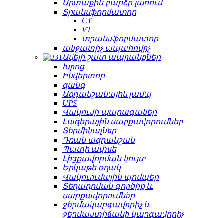
Արտաքին բարձր լարում
Տրանսֆորմատոր
CT
VT
տրանսֆորմատոր
անջատիչ ապահովիչ
Ավելի շատ ապրանքներ
Խրոց
Ինվերտոր
զանգ
Ազդանշանային լամպ
UPS
Վակումի պարագաներ
Լազերային սարքավորումներ
Տերմինալներ
Դռան ազդանշան
Պատի ափսե
Լիցքավորման կույտ
Երկաթե օղակ
Վակուումային պոմպեր
Տեղադրման գործիք և
սարքավորումներ
ջերմակարգավորիչ և
ջերմաստիճանի կարգավորիչ