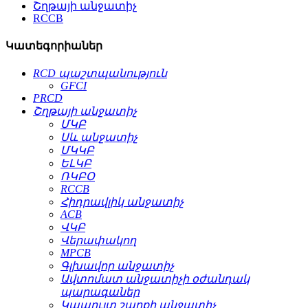
Շղթայի անջատիչ
RCCB
Կատեգորիաներ
RCD պաշտպանություն
GFCI
PRCD
Շղթայի անջատիչ
ՄԿԲ
Սև անջատիչ
ՄԿԿԲ
ԵԼԿԲ
ՌԿԲՕ
RCCB
Հիդրավլիկ անջատիչ
ACB
ՎԿԲ
Վերափակող
MPCB
Գլխավոր անջատիչ
Ավտոմատ անջատիչի օժանդակ
պարագաներ
Կապույտ շարքի անջատիչ