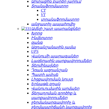
Արտաքին բարձր լարում
Տրանսֆորմատոր
CT
VT
տրանսֆորմատոր
անջատիչ ապահովիչ
Ավելի շատ ապրանքներ
Խրոց
Ինվերտոր
զանգ
Ազդանշանային լամպ
UPS
Վակումի պարագաներ
Լազերային սարքավորումներ
Տերմինալներ
Դռան ազդանշան
Պատի ափսե
Լիցքավորման կույտ
Երկաթե օղակ
Վակուումային պոմպեր
Տեղադրման գործիք և
սարքավորումներ
ջերմակարգավորիչ և
ջերմաստիճանի կարգավորիչ