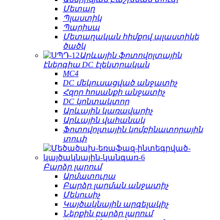
Մետաղ
Պլաստիկ
Պարիսպ
Մետաղական հիմքով պլաստիկե
ծածկ
Արևային ֆոտովոլտային
էներգիա DC էլեկտրական
MC4
DC մեկուսացված անջատիչ
Հզոր հոսանքի անջատիչ
DC կոնտակտոր
Արևային կառավարիչ
Արևային վահանակ
Ֆոտովոլտային կոմբինատորային
տուփ
Բարձր լարում
Արմատուրա
Բարձր լարման անջատիչ
Մեկուսիչ
Կայծակնային արգելակիչ
Ներքին բարձր լարում