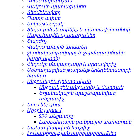
Դռան ազդանշան
Վակումի պարագաներ
Տերմինալներ
Պատի ափսե
Երկաթե օղակ
Տեղադրման գործիք և սարքավորումներ
Մալուխային պարագաներ
Շարժիչ
Վակուումային պոմպեր
ջերմակարգավորիչ և ջերմաստիճանի
կարգավորիչ
Հեղուկի մակարդակի կարգավորիչ
Մետաղացված թաղանթ կոնդենսատորի
համար
Անջրանցիկ էլեկտրական
Անջրանցիկ անջատիչ և վարդակ
Եղանակային պաշտպանված
անջատիչ
Նոր էներգիա
Միջին լարում
SF6 անջատիչ
Էպօքսիդային ցանցային պահարան
Նախավճարված հաշվիչ
Լուսավորության սարքավորումներ