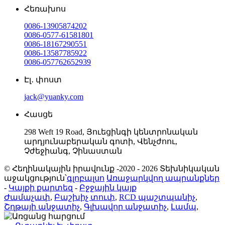
Հեռախոս
0086-13905874202
0086-0577-61581801
0086-18167290551
0086-13587785922
0086-057762652939
Էլ․ փոստ
jack@yuanky.com
Հասցե
298 Weft 19 Road, Յուեցինգի կենտրոնական
արդյունաբերական գոտի, Վենչժոու,
Չժեջիանգ, Չինաստան
© Հեղինակային իրավունք -2020 - 2026 Տեխնիկական
աջակցություն՝
գլոբալսո
Առաջարկվող ապրանքներ
-
Կայքի քարտեզ
-
Բջջային կայք
Ժամաչափ
,
Բաշխիչ տուփ
,
RCD պաշտպանիչ
,
Շղթայի անջատիչ
,
Գլխավոր անջատիչ
,
Լամպ
,