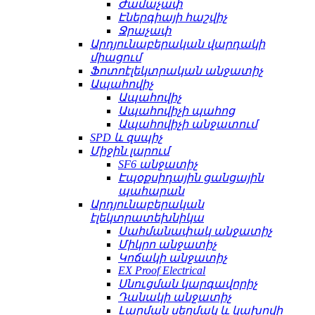
Ժամաչափ
Էներգիայի հաշվիչ
Ջրաչափ
Արդյունաբերական վարդակի
միացում
Ֆոտոէլեկտրական անջատիչ
Ապահովիչ
Ապահովիչ
Ապահովիչի պահոց
Ապահովիչի անջատում
SPD և զսպիչ
Միջին լարում
SF6 անջատիչ
Էպօքսիդային ցանցային
պահարան
Արդյունաբերական
էլեկտրատեխնիկա
Սահմանափակ անջատիչ
Միկրո անջատիչ
Կոճակի անջատիչ
EX Proof Electrical
Սնուցման կարգավորիչ
Դանակի անջատիչ
Լարման սեղմակ և կախովի