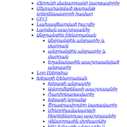
Հեղուկի մակարդակի կարգավորիչ
Մետաղացված թաղանթ
կոնդենսատորի համար
GFCI
Նախավճարված հաշվիչ
Լարման պաշտպանիչ
Անջրանցիկ էլեկտրական
Անջրանցիկ անջատիչ և
վարդակ
անջրանցիկ անջատիչ և
վարդակ
Եղանակային պաշտպանված
անջատիչ
Նոր էներգիա
Խելացի էլեկտրական
Խելացի անջատիչ
Ավտոմեքենայի պաշտպանիչ
Ռադիոկառավարիչ
Խելացի կողպեք
Ծրագրավորվող կառավարիչ
Միկրոհամակարգչի
ինտելեկտուալ պաշտպանիչ
Վեկտորային փոխարկիչ
WiFi խելացի անջատիչ և