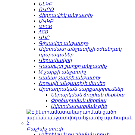
ԵԼԿԲ
ՌԿԲՕ
Հիդրավլիկ անջատիչ
ՄԿԿԲ
MPCB
ACB
ՎԿԲ
Գլխավոր անջատիչ
Ավտոմատ անջատիչի օժանդակ
պարագաներ
Վերափակող
Կապույտ շարքի անջատիչ
M շարքի անջատիչ
Կանաչ շարքի անջատիչ
Շղթայի անջատիչի մասեր
Արտադրական սարքավորումներ
Ներարկման ձուլման մեքենա
Փորձարկման մեքենա
Ավտոմատացման գիծ
Բաշխիչ տուփ
Ամերիկյան բաշխման տուփ