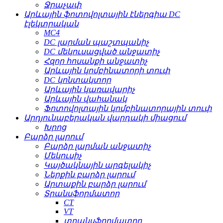
Ջրաչափ
Արևային ֆոտովոլտային էներգիա DC
էլեկտրական
MC4
DC լարման պաշտպանիչ
DC մեկուսացված անջատիչ
Հզոր հոսանքի անջատիչ
Արևային կոմբինատորի տուփ
DC կոնտակտոր
Արևային կառավարիչ
Արևային վահանակ
Ֆոտովոլտային կոմբինատորային տուփ
Արդյունաբերական վարդակի միացում
Խրոց
Բարձր լարում
Բարձր լարման անջատիչ
Մեկուսիչ
Կայծակնային արգելակիչ
Ներքին բարձր լարում
Արտաքին բարձր լարում
Տրանսֆորմատոր
CT
VT
տրանսֆորմատոր