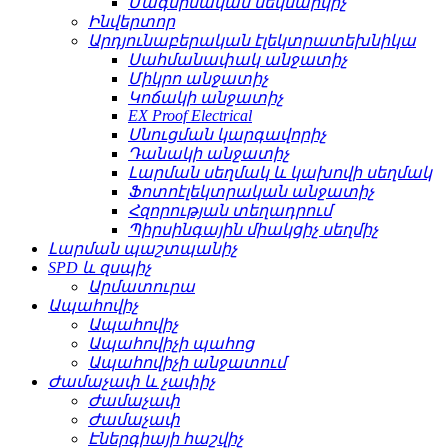
Մագնիսական մեկնարկիչ
Ինվերտոր
Արդյունաբերական էլեկտրատեխնիկա
Սահմանափակ անջատիչ
Միկրո անջատիչ
Կոճակի անջատիչ
EX Proof Electrical
Սնուցման կարգավորիչ
Դանակի անջատիչ
Լարման սեղմակ և կախովի սեղմակ
Ֆոտոէլեկտրական անջատիչ
Հզորության տեղադրում
Պիրսինգային միակցիչ սեղմիչ
Լարման պաշտպանիչ
SPD և զսպիչ
Արմատուրա
Ապահովիչ
Ապահովիչ
Ապահովիչի պահոց
Ապահովիչի անջատում
Ժամաչափ և չափիչ
Ժամաչափ
Ժամաչափ
Էներգիայի հաշվիչ