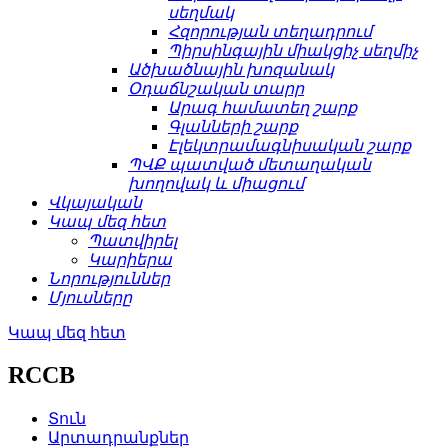
սեղմակ
Հզորության տեղադրում
Պիրսինգային միակցիչ սեղմիչ
Ածխածնային խոզանակ
Օդաճնշական տարր
Արագ համատեղ շարք
Գլանների շարք
Էլեկտրամագնիսական շարք
ՊՎՔ պատված մետաղական
խողովակ և միացում
Վկայական
Կապ մեզ հետ
Պատվիրել
Կարիերա
Նորություններ
Մյուսները
Կապ մեզ հետ
RCCB
Տուն
Արտադրանքներ