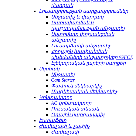
վարդակ
Լուսավորության սարքավորումներ
Անջատիչ և վարդակ
Կառավարման և
պաշտպանության անջատիչ
Ավտոմատ փոխանցման
անջատիչ
Լուսարձակի անջատիչ
Հողային խափանման
սխեմաների անջատիչներ (GFCI)
Էլեկտրական լարերի սարքեր
Սկսնակ
Անջատիչ
Cam Starter
Փափուկ մեկնարկիչ
Մագնիսական մեկնարկիչ
Կոնտակտոր
AC կոնտակտոր
Ռուսական տեսակ
Օդային կարգավորիչ
Էստաֆետ
Ժամաչափ և չափիչ
Ժամաչափ