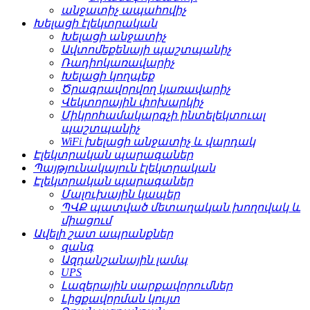
անջատիչ ապահովիչ
Խելացի էլեկտրական
Խելացի անջատիչ
Ավտոմեքենայի պաշտպանիչ
Ռադիոկառավարիչ
Խելացի կողպեք
Ծրագրավորվող կառավարիչ
Վեկտորային փոխարկիչ
Միկրոհամակարգչի ինտելեկտուալ
պաշտպանիչ
WiFi խելացի անջատիչ և վարդակ
Էլեկտրական պարագաներ
Պայթյունակայուն էլեկտրական
Էլեկտրական պարագաներ
Մալուխային կապեր
ՊՎՔ պատված մետաղական խողովակ և
միացում
Ավելի շատ ապրանքներ
զանգ
Ազդանշանային լամպ
UPS
Լազերային սարքավորումներ
Լիցքավորման կույտ