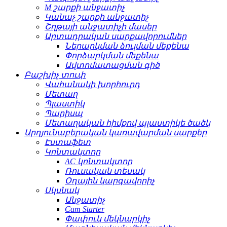
M շարքի անջատիչ
Կանաչ շարքի անջատիչ
Շղթայի անջատիչի մասեր
Արտադրական սարքավորումներ
Ներարկման ձուլման մեքենա
Փորձարկման մեքենա
Ավտոմատացման գիծ
Բաշխիչ տուփ
Վահանակի խորհուրդ
Մետաղ
Պլաստիկ
Պարիսպ
Մետաղական հիմքով պլաստիկե ծածկ
Արդյունաբերական կառավարման սարքեր
Էստաֆետ
Կոնտակտոր
AC կոնտակտոր
Ռուսական տեսակ
Օդային կարգավորիչ
Սկսնակ
Անջատիչ
Cam Starter
Փափուկ մեկնարկիչ