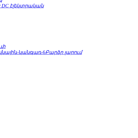
 DC էլեկտրական
ւփ
Բարձր լարում