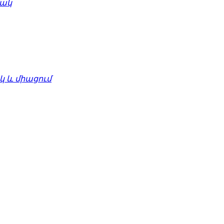
մակ
 և միացում