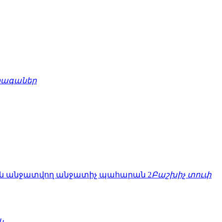
րագաներ
Բաշխիչ տուփ
կ