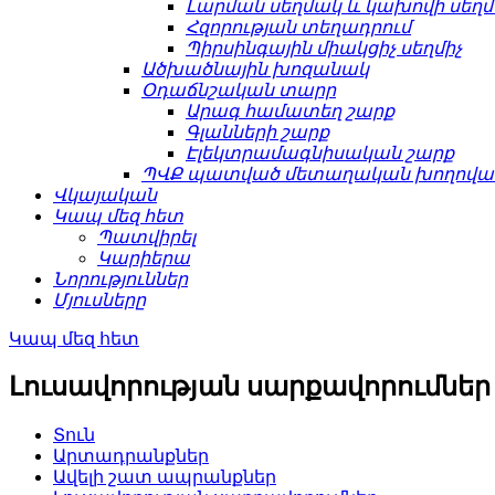
Լարման սեղմակ և կախովի սեղ
Հզորության տեղադրում
Պիրսինգային միակցիչ սեղմիչ
Ածխածնային խոզանակ
Օդաճնշական տարր
Արագ համատեղ շարք
Գլանների շարք
Էլեկտրամագնիսական շարք
ՊՎՔ պատված մետաղական խողովակ
Վկայական
Կապ մեզ հետ
Պատվիրել
Կարիերա
Նորություններ
Մյուսները
Կապ մեզ հետ
Լուսավորության սարքավորումներ
Տուն
Արտադրանքներ
Ավելի շատ ապրանքներ