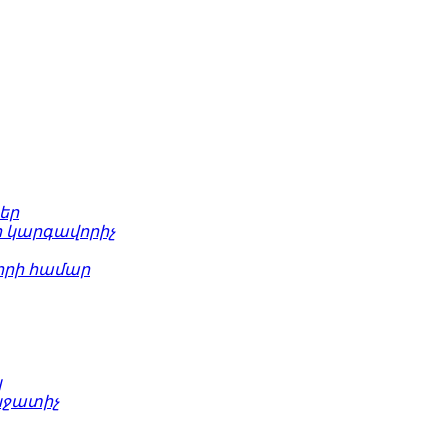
եր
 կարգավորիչ
րի համար
կ
նջատիչ