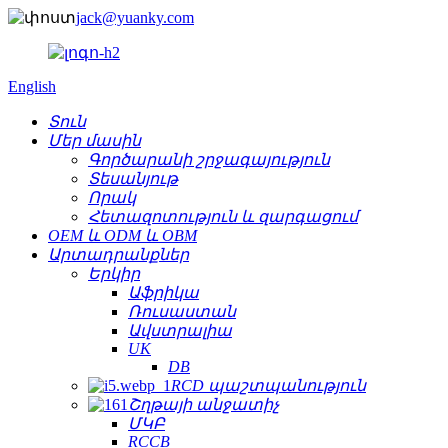
jack@yuanky.com
English
Տուն
Մեր մասին
Գործարանի շրջագայություն
Տեսանյութ
Որակ
Հետազոտություն և զարգացում
OEM և ODM և OBM
Արտադրանքներ
Երկիր
Աֆրիկա
Ռուսաստան
Ավստրալիա
UK
DB
RCD պաշտպանություն
Շղթայի անջատիչ
ՄԿԲ
RCCB