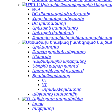
Արևային ֆոտովոլտային էներգիա
MC4
DC մեկուսացված անջատիչ
Հզոր հոսանքի անջատիչ
DC կոնտակտոր
Արևային կառավարիչ
Արևային վահանակ
Ֆոտովոլտային կոմբինատորային տո
Արմատուրա
Բարձր լարման անջատիչ
Մեկուսիչ
Կայծակնային արգելակիչ
Ներքին բարձր լարում
Արտաքին բարձր լարում
Տրանսֆորմատոր
CT
VT
տրանսֆորմատոր
անջատիչ ապահովիչ
Ավելի շատ ապրանքներ
Խրոց
Ինվերտոր