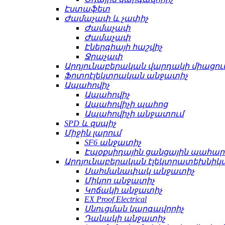
Էստաֆետ
Ժամաչափ և չափիչ
Ժամաչափ
Ժամաչափ
Էներգիայի հաշվիչ
Ջրաչափ
Արդյունաբերական վարդակի միացու
Ֆոտոէլեկտրական անջատիչ
Ապահովիչ
Ապահովիչ
Ապահովիչի պահոց
Ապահովիչի անջատում
SPD և զսպիչ
Միջին լարում
SF6 անջատիչ
Էպօքսիդային ցանցային պահա
Արդյունաբերական էլեկտրատեխնիկ
Սահմանափակ անջատիչ
Միկրո անջատիչ
Կոճակի անջատիչ
EX Proof Electrical
Սնուցման կարգավորիչ
Դանակի անջատիչ