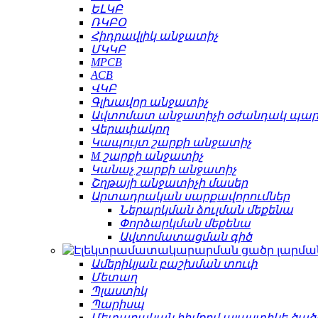
ԵԼԿԲ
ՌԿԲՕ
Հիդրավլիկ անջատիչ
ՄԿԿԲ
MPCB
ACB
ՎԿԲ
Գլխավոր անջատիչ
Ավտոմատ անջատիչի օժանդակ պա
Վերափակող
Կապույտ շարքի անջատիչ
M շարքի անջատիչ
Կանաչ շարքի անջատիչ
Շղթայի անջատիչի մասեր
Արտադրական սարքավորումներ
Ներարկման ձուլման մեքենա
Փորձարկման մեքենա
Ավտոմատացման գիծ
Ամերիկյան բաշխման տուփ
Մետաղ
Պլաստիկ
Պարիսպ
Մետաղական հիմքով պլաստիկե ծած