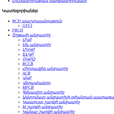
Լուսավորության սարքավորումներ
Կատեգորիաներ
RCD պաշտպանություն
GFCI
PRCD
Շղթայի անջատիչ
ՄԿԲ
Սև անջատիչ
ՄԿԿԲ
ԵԼԿԲ
ՌԿԲՕ
RCCB
Հիդրավլիկ անջատիչ
ACB
ՎԿԲ
Վերափակող
MPCB
Գլխավոր անջատիչ
Ավտոմատ անջատիչի օժանդակ պարագա
Կապույտ շարքի անջատիչ
M շարքի անջատիչ
Կանաչ շարքի անջատիչ