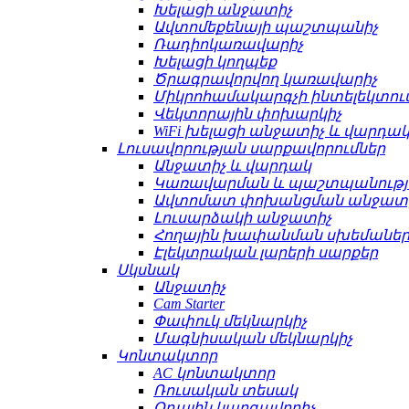
Խելացի անջատիչ
Ավտոմեքենայի պաշտպանիչ
Ռադիոկառավարիչ
Խելացի կողպեք
Ծրագրավորվող կառավարիչ
Միկրոհամակարգչի ինտելեկտո
Վեկտորային փոխարկիչ
WiFi խելացի անջատիչ և վարդա
Լուսավորության սարքավորումներ
Անջատիչ և վարդակ
Կառավարման և պաշտպանությ
Ավտոմատ փոխանցման անջատ
Լուսարձակի անջատիչ
Հողային խափանման սխեմաների
Էլեկտրական լարերի սարքեր
Սկսնակ
Անջատիչ
Cam Starter
Փափուկ մեկնարկիչ
Մագնիսական մեկնարկիչ
Կոնտակտոր
AC կոնտակտոր
Ռուսական տեսակ
Օդային կարգավորիչ