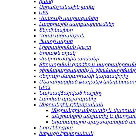
զանգ
Ազդանշանային լամպ
UPS
Վակումի պարագաներ
Լազերային սարքավորումներ
Տերմինալներ
Դռան ազդանշան
Պատի ափսե
Լիցքավորման կույտ
Երկաթե օղակ
Վակուումային պոմպեր
Տեղադրման գործիք և սարքավորումն
ջերմակարգավորիչ և ջերմաստիճանի
Հեղուկի մակարդակի կարգավորիչ
Մետաղացված թաղանթ կոնդենսատո
GFCI
Նախավճարված հաշվիչ
Լարման պաշտպանիչ
Անջրանցիկ էլեկտրական
Անջրանցիկ անջատիչ և վարդակ
անջրանցիկ անջատիչ և վարդա
Եղանակային պաշտպանված ա
Նոր էներգիա
Խելացի էլեկտրական