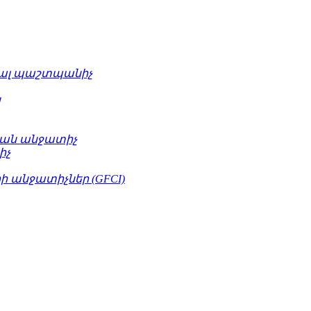
ւալ պաշտպանիչ
կ
ան անջատիչ
իչ
 անջատիչներ (GFCI)