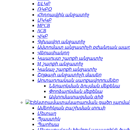
ԵԼԿԲ
ՌԿԲՕ
Հիդրավլիկ անջատիչ
ՄԿԿԲ
MPCB
ACB
ՎԿԲ
Գլխավոր անջատիչ
Ավտոմատ անջատիչի օժանդակ պա
Վերափակող
Կապույտ շարքի անջատիչ
M շարքի անջատիչ
Կանաչ շարքի անջատիչ
Շղթայի անջատիչի մասեր
Արտադրական սարքավորումներ
Ներարկման ձուլման մեքենա
Փորձարկման մեքենա
Ավտոմատացման գիծ
Ամերիկյան բաշխման տուփ
Մետաղ
Պլաստիկ
Պարիսպ
Մետաղական հիմքով պլաստիկե ծած