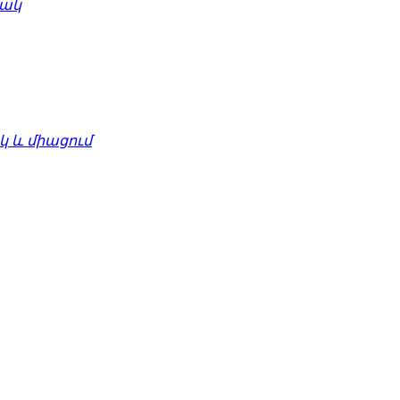
մակ
 և միացում