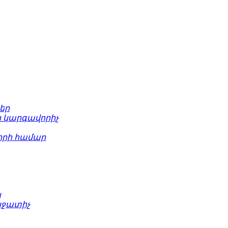
եր
 կարգավորիչ
րի համար
կ
նջատիչ