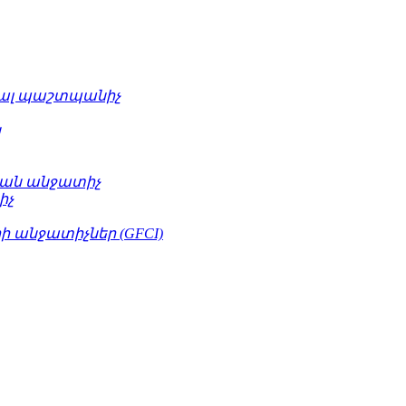
ւալ պաշտպանիչ
կ
ան անջատիչ
իչ
 անջատիչներ (GFCI)