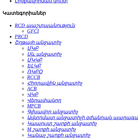
Լիցքավորման կույտ
Կատեգորիաներ
RCD պաշտպանություն
GFCI
PRCD
Շղթայի անջատիչ
ՄԿԲ
Սև անջատիչ
ՄԿԿԲ
ԵԼԿԲ
ՌԿԲՕ
RCCB
Հիդրավլիկ անջատիչ
ACB
ՎԿԲ
Վերափակող
MPCB
Գլխավոր անջատիչ
Ավտոմատ անջատիչի օժանդակ պարագա
Կապույտ շարքի անջատիչ
M շարքի անջատիչ
Կանաչ շարքի անջատիչ