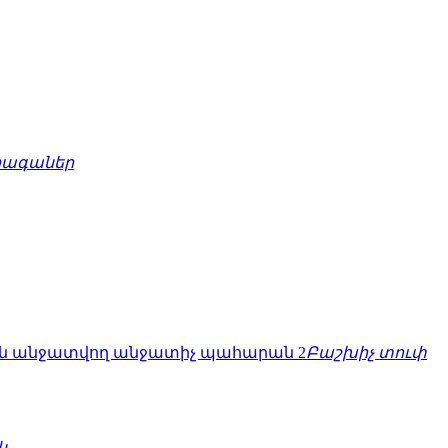
րագաներ
Բաշխիչ տուփ
կ