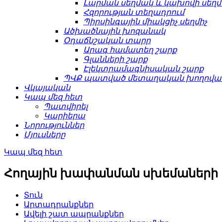
Լարման սեղմակ և կախովի սեղ
Հզորության տեղադրում
Պիրսինգային միակցիչ սեղմիչ
Ածխածնային խոզանակ
Օդաճնշական տարր
Արագ համատեղ շարք
Գլանների շարք
Էլեկտրամագնիսական շարք
ՊՎՔ պատված մետաղական խողովակ
Վկայական
Կապ մեզ հետ
Պատվիրել
Կարիերա
Նորություններ
Մյուսները
Կապ մեզ հետ
Հողային խափանման սխեմաների ա
Տուն
Արտադրանքներ
Ավելի շատ ապրանքներ