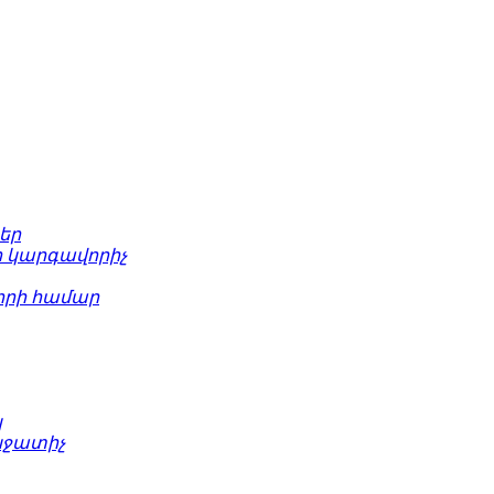
եր
 կարգավորիչ
րի համար
կ
նջատիչ