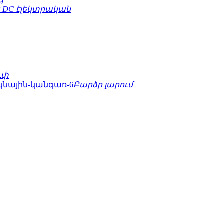
 DC էլեկտրական
ւփ
Բարձր լարում