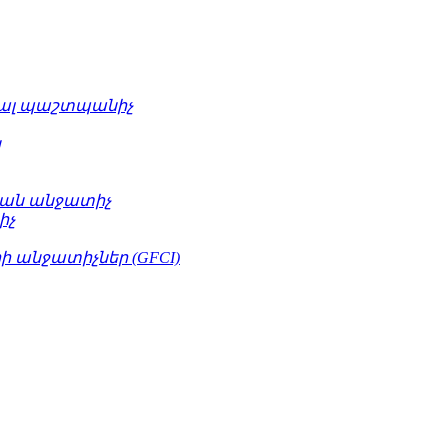
ւալ պաշտպանիչ
կ
ան անջատիչ
իչ
 անջատիչներ (GFCI)