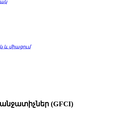
մակ
 և միացում
նջատիչներ (GFCI)