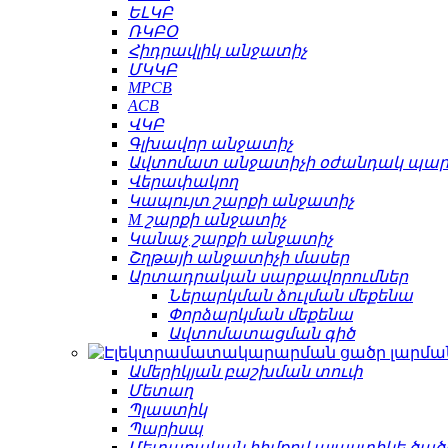
ԵԼԿԲ
ՌԿԲՕ
Հիդրավլիկ անջատիչ
ՄԿԿԲ
MPCB
ACB
ՎԿԲ
Գլխավոր անջատիչ
Ավտոմատ անջատիչի օժանդակ պա
Վերափակող
Կապույտ շարքի անջատիչ
M շարքի անջատիչ
Կանաչ շարքի անջատիչ
Շղթայի անջատիչի մասեր
Արտադրական սարքավորումներ
Ներարկման ձուլման մեքենա
Փորձարկման մեքենա
Ավտոմատացման գիծ
Ամերիկյան բաշխման տուփ
Մետաղ
Պլաստիկ
Պարիսպ
Մետաղական հիմքով պլաստիկե ծած