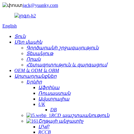
jack@yuanky.com
English
Տուն
Մեր մասին
Գործարանի շրջագայություն
Տեսանյութ
Որակ
Հետազոտություն և զարգացում
OEM և ODM և OBM
Արտադրանքներ
Երկիր
Աֆրիկա
Ռուսաստան
Ավստրալիա
UK
DB
RCD պաշտպանություն
Շղթայի անջատիչ
ՄԿԲ
RCCB