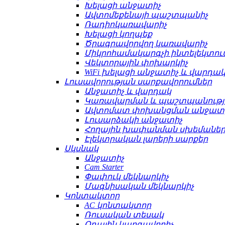
Խելացի անջատիչ
Ավտոմեքենայի պաշտպանիչ
Ռադիոկառավարիչ
Խելացի կողպեք
Ծրագրավորվող կառավարիչ
Միկրոհամակարգչի ինտելեկտո
Վեկտորային փոխարկիչ
WiFi խելացի անջատիչ և վարդա
Լուսավորության սարքավորումներ
Անջատիչ և վարդակ
Կառավարման և պաշտպանությ
Ավտոմատ փոխանցման անջատ
Լուսարձակի անջատիչ
Հողային խափանման սխեմաների
Էլեկտրական լարերի սարքեր
Սկսնակ
Անջատիչ
Cam Starter
Փափուկ մեկնարկիչ
Մագնիսական մեկնարկիչ
Կոնտակտոր
AC կոնտակտոր
Ռուսական տեսակ
Օդային կարգավորիչ