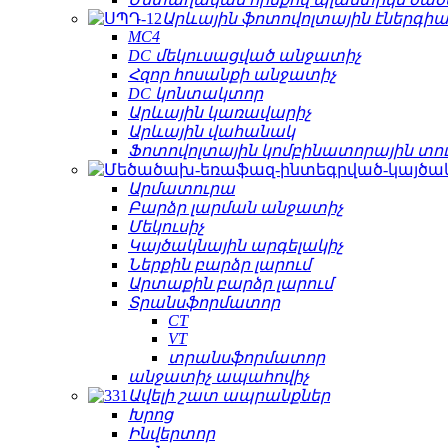
Արևային ֆոտովոլտային էներգիա
MC4
DC մեկուսացված անջատիչ
Հզոր հոսանքի անջատիչ
DC կոնտակտոր
Արևային կառավարիչ
Արևային վահանակ
Ֆոտովոլտային կոմբինատորային տո
Արմատուրա
Բարձր լարման անջատիչ
Մեկուսիչ
Կայծակնային արգելակիչ
Ներքին բարձր լարում
Արտաքին բարձր լարում
Տրանսֆորմատոր
CT
VT
տրանսֆորմատոր
անջատիչ ապահովիչ
Ավելի շատ ապրանքներ
Խրոց
Ինվերտոր