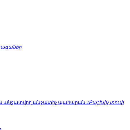
րագաներ
Բաշխիչ տուփ
կ