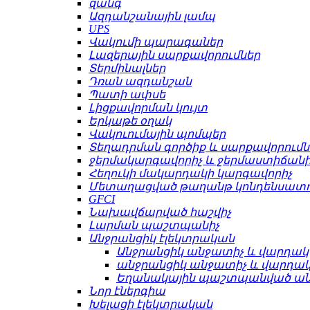
զանգ
Ազդանշանային լամպ
UPS
Վակումի պարագաներ
Լազերային սարքավորումներ
Տերմինալներ
Դռան ազդանշան
Պատի ափսե
Լիցքավորման կույտ
Երկաթե օղակ
Վակուումային պոմպեր
Տեղադրման գործիք և սարքավորումն
ջերմակարգավորիչ և ջերմաստիճանի
Հեղուկի մակարդակի կարգավորիչ
Մետաղացված թաղանթ կոնդենսատո
GFCI
Նախավճարված հաշվիչ
Լարման պաշտպանիչ
Անջրանցիկ էլեկտրական
Անջրանցիկ անջատիչ և վարդակ
անջրանցիկ անջատիչ և վարդա
Եղանակային պաշտպանված ա
Նոր էներգիա
Խելացի էլեկտրական