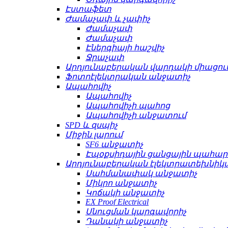
Էստաֆետ
Ժամաչափ և չափիչ
Ժամաչափ
Ժամաչափ
Էներգիայի հաշվիչ
Ջրաչափ
Արդյունաբերական վարդակի միացու
Ֆոտոէլեկտրական անջատիչ
Ապահովիչ
Ապահովիչ
Ապահովիչի պահոց
Ապահովիչի անջատում
SPD և զսպիչ
Միջին լարում
SF6 անջատիչ
Էպօքսիդային ցանցային պահա
Արդյունաբերական էլեկտրատեխնիկ
Սահմանափակ անջատիչ
Միկրո անջատիչ
Կոճակի անջատիչ
EX Proof Electrical
Սնուցման կարգավորիչ
Դանակի անջատիչ