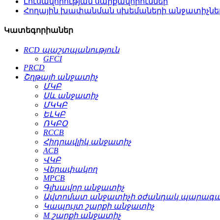
Լուսավորության սարքավորումներ
Հողային խափանման սխեմաների անջատիչներ 
Կատեգորիաներ
RCD պաշտպանություն
GFCI
PRCD
Շղթայի անջատիչ
ՄԿԲ
Սև անջատիչ
ՄԿԿԲ
ԵԼԿԲ
ՌԿԲՕ
RCCB
Հիդրավլիկ անջատիչ
ACB
ՎԿԲ
Վերափակող
MPCB
Գլխավոր անջատիչ
Ավտոմատ անջատիչի օժանդակ պարագա
Կապույտ շարքի անջատիչ
M շարքի անջատիչ