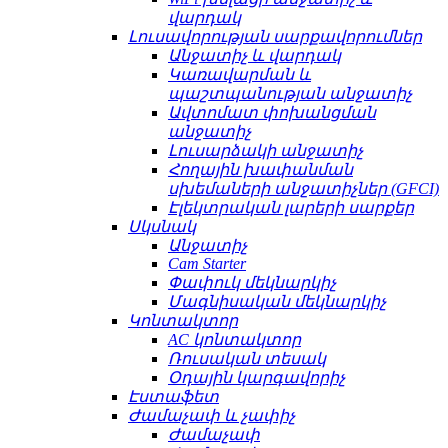
վարդակ
Լուսավորության սարքավորումներ
Անջատիչ և վարդակ
Կառավարման և
պաշտպանության անջատիչ
Ավտոմատ փոխանցման
անջատիչ
Լուսարձակի անջատիչ
Հողային խափանման
սխեմաների անջատիչներ (GFCI)
Էլեկտրական լարերի սարքեր
Սկսնակ
Անջատիչ
Cam Starter
Փափուկ մեկնարկիչ
Մագնիսական մեկնարկիչ
Կոնտակտոր
AC կոնտակտոր
Ռուսական տեսակ
Օդային կարգավորիչ
Էստաֆետ
Ժամաչափ և չափիչ
Ժամաչափ