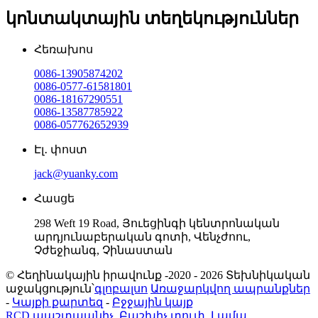
կոնտակտային տեղեկություններ
Հեռախոս
0086-13905874202
0086-0577-61581801
0086-18167290551
0086-13587785922
0086-057762652939
Էլ․ փոստ
jack@yuanky.com
Հասցե
298 Weft 19 Road, Յուեցինգի կենտրոնական
արդյունաբերական գոտի, Վենչժոու,
Չժեջիանգ, Չինաստան
© Հեղինակային իրավունք -2020 - 2026 Տեխնիկական
աջակցություն՝
գլոբալսո
Առաջարկվող ապրանքներ
-
Կայքի քարտեզ
-
Բջջային կայք
RCD պաշտպանիչ
,
Բաշխիչ տուփ
,
Լամպ
,