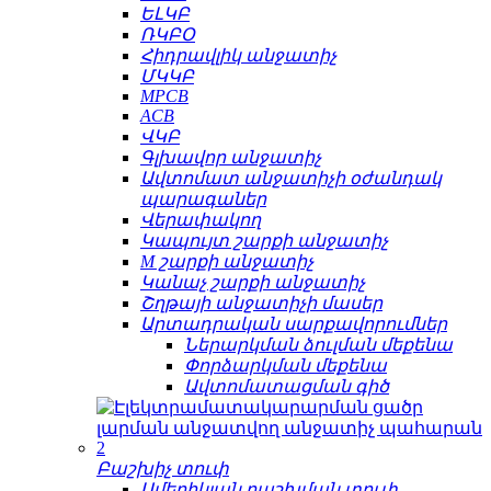
ԵԼԿԲ
ՌԿԲՕ
Հիդրավլիկ անջատիչ
ՄԿԿԲ
MPCB
ACB
ՎԿԲ
Գլխավոր անջատիչ
Ավտոմատ անջատիչի օժանդակ
պարագաներ
Վերափակող
Կապույտ շարքի անջատիչ
M շարքի անջատիչ
Կանաչ շարքի անջատիչ
Շղթայի անջատիչի մասեր
Արտադրական սարքավորումներ
Ներարկման ձուլման մեքենա
Փորձարկման մեքենա
Ավտոմատացման գիծ
Բաշխիչ տուփ
Ամերիկյան բաշխման տուփ