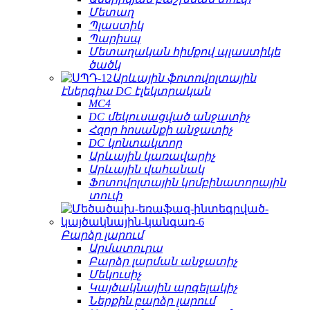
Մետաղ
Պլաստիկ
Պարիսպ
Մետաղական հիմքով պլաստիկե
ծածկ
Արևային ֆոտովոլտային
էներգիա DC էլեկտրական
MC4
DC մեկուսացված անջատիչ
Հզոր հոսանքի անջատիչ
DC կոնտակտոր
Արևային կառավարիչ
Արևային վահանակ
Ֆոտովոլտային կոմբինատորային
տուփ
Բարձր լարում
Արմատուրա
Բարձր լարման անջատիչ
Մեկուսիչ
Կայծակնային արգելակիչ
Ներքին բարձր լարում