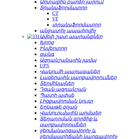
Արտաքին բարձր լարում
Տրանսֆորմատոր
CT
VT
տրանսֆորմատոր
անջատիչ ապահովիչ
Ավելի շատ ապրանքներ
Խրոց
Ինվերտոր
զանգ
Ազդանշանային լամպ
UPS
Վակումի պարագաներ
Լազերային սարքավորումներ
Տերմինալներ
Դռան ազդանշան
Պատի ափսե
Լիցքավորման կույտ
Երկաթե օղակ
Վակուումային պոմպեր
Տեղադրման գործիք և
սարքավորումներ
ջերմակարգավորիչ և
ջերմաստիճանի կարգավորիչ