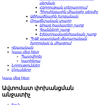
սեղմակ
Հզորության տեղադրում
Պիրսինգային միակցիչ սեղմիչ
Ածխածնային խոզանակ
Օդաճնշական տարր
Արագ համատեղ շարք
Գլանների շարք
Էլեկտրամագնիսական շարք
ՊՎՔ պատված մետաղական
խողովակ և միացում
Վկայական
Կապ մեզ հետ
Պատվիրել
Կարիերա
Նորություններ
Մյուսները
Կապ մեզ հետ
Ավտոմատ փոխանցման
անջատիչ
Տուն