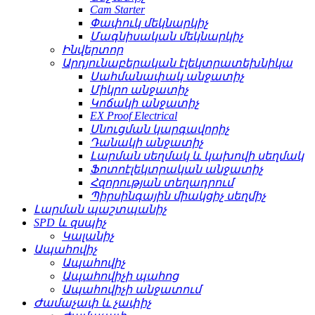
Cam Starter
Փափուկ մեկնարկիչ
Մագնիսական մեկնարկիչ
Ինվերտոր
Արդյունաբերական էլեկտրատեխնիկա
Սահմանափակ անջատիչ
Միկրո անջատիչ
Կոճակի անջատիչ
EX Proof Electrical
Սնուցման կարգավորիչ
Դանակի անջատիչ
Լարման սեղմակ և կախովի սեղմակ
Ֆոտոէլեկտրական անջատիչ
Հզորության տեղադրում
Պիրսինգային միակցիչ սեղմիչ
Լարման պաշտպանիչ
SPD և զսպիչ
Կալանիչ
Ապահովիչ
Ապահովիչ
Ապահովիչի պահոց
Ապահովիչի անջատում
Ժամաչափ և չափիչ