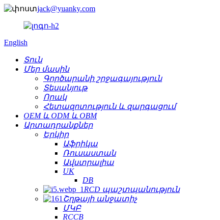
jack@yuanky.com
English
Տուն
Մեր մասին
Գործարանի շրջագայություն
Տեսանյութ
Որակ
Հետազոտություն և զարգացում
OEM և ODM և OBM
Արտադրանքներ
Երկիր
Աֆրիկա
Ռուսաստան
Ավստրալիա
UK
DB
RCD պաշտպանություն
Շղթայի անջատիչ
ՄԿԲ
RCCB