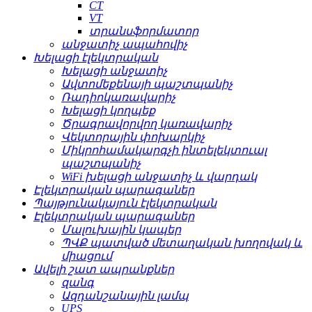
CT
VT
տրանսֆորմատոր
անջատիչ ապահովիչ
Խելացի էլեկտրական
Խելացի անջատիչ
Ավտոմեքենայի պաշտպանիչ
Ռադիոկառավարիչ
Խելացի կողպեք
Ծրագրավորվող կառավարիչ
Վեկտորային փոխարկիչ
Միկրոհամակարգչի ինտելեկտուալ
պաշտպանիչ
WiFi խելացի անջատիչ և վարդակ
Էլեկտրական պարագաներ
Պայթյունակայուն էլեկտրական
Էլեկտրական պարագաներ
Մալուխային կապեր
ՊՎՔ պատված մետաղական խողովակ և
միացում
Ավելի շատ ապրանքներ
զանգ
Ազդանշանային լամպ
UPS