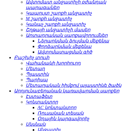
Ավտոմատ անջատիչի օժանդակ
պարագաներ
Կապույտ շարքի անջատիչ
M շարքի անջատիչ
Կանաչ շարքի անջատիչ
Շղթայի անջատիչի մասեր
Արտադրական սարքավորումներ
Ներարկման ձուլման մեքենա
Փորձարկման մեքենա
Ավտոմատացման գիծ
Բաշխիչ տուփ
Վահանակի խորհուրդ
Մետաղ
Պլաստիկ
Պարիսպ
Մետաղական հիմքով պլաստիկե ծածկ
Արդյունաբերական կառավարման սարքեր
Էստաֆետ
Կոնտակտոր
AC կոնտակտոր
Ռուսական տեսակ
Օդային կարգավորիչ
Սկսնակ
Անջատիչ