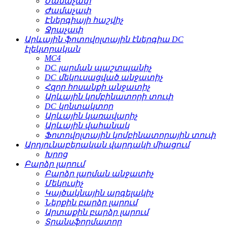
Ժամաչափ
Ժամաչափ
Էներգիայի հաշվիչ
Ջրաչափ
Արևային ֆոտովոլտային էներգիա DC
էլեկտրական
MC4
DC լարման պաշտպանիչ
DC մեկուսացված անջատիչ
Հզոր հոսանքի անջատիչ
Արևային կոմբինատորի տուփ
DC կոնտակտոր
Արևային կառավարիչ
Արևային վահանակ
Ֆոտովոլտային կոմբինատորային տուփ
Արդյունաբերական վարդակի միացում
Խրոց
Բարձր լարում
Բարձր լարման անջատիչ
Մեկուսիչ
Կայծակնային արգելակիչ
Ներքին բարձր լարում
Արտաքին բարձր լարում
Տրանսֆորմատոր