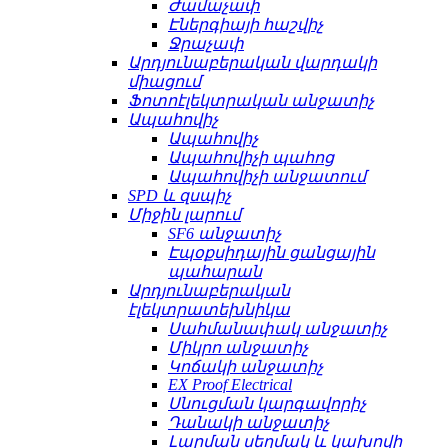
Ժամաչափ
Էներգիայի հաշվիչ
Ջրաչափ
Արդյունաբերական վարդակի
միացում
Ֆոտոէլեկտրական անջատիչ
Ապահովիչ
Ապահովիչ
Ապահովիչի պահոց
Ապահովիչի անջատում
SPD և զսպիչ
Միջին լարում
SF6 անջատիչ
Էպօքսիդային ցանցային
պահարան
Արդյունաբերական
էլեկտրատեխնիկա
Սահմանափակ անջատիչ
Միկրո անջատիչ
Կոճակի անջատիչ
EX Proof Electrical
Սնուցման կարգավորիչ
Դանակի անջատիչ
Լարման սեղմակ և կախովի