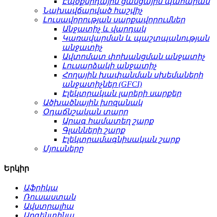
Էպօքսիդային ցանցային պահարան
Նախավճարված հաշվիչ
Լուսավորության սարքավորումներ
Անջատիչ և վարդակ
Կառավարման և պաշտպանության
անջատիչ
Ավտոմատ փոխանցման անջատիչ
Լուսարձակի անջատիչ
Հողային խափանման սխեմաների
անջատիչներ (GFCI)
Էլեկտրական լարերի սարքեր
Ածխածնային խոզանակ
Օդաճնշական տարր
Արագ համատեղ շարք
Գլանների շարք
Էլեկտրամագնիսական շարք
Մյուսները
Երկիր
Աֆրիկա
Ռուսաստան
Ավստրալիա
Արգենտինա