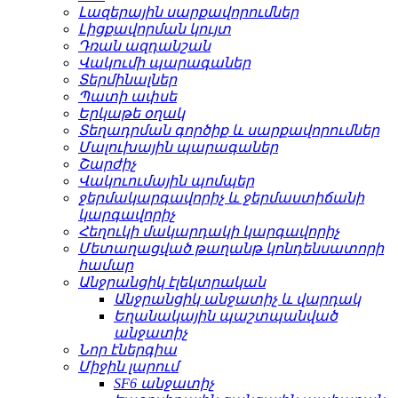
Լազերային սարքավորումներ
Լիցքավորման կույտ
Դռան ազդանշան
Վակումի պարագաներ
Տերմինալներ
Պատի ափսե
Երկաթե օղակ
Տեղադրման գործիք և սարքավորումներ
Մալուխային պարագաներ
Շարժիչ
Վակուումային պոմպեր
ջերմակարգավորիչ և ջերմաստիճանի
կարգավորիչ
Հեղուկի մակարդակի կարգավորիչ
Մետաղացված թաղանթ կոնդենսատորի
համար
Անջրանցիկ էլեկտրական
Անջրանցիկ անջատիչ և վարդակ
Եղանակային պաշտպանված
անջատիչ
Նոր էներգիա
Միջին լարում
SF6 անջատիչ