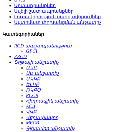
Արտադրանքներ
Ավելի շատ ապրանքներ
Լուսավորության սարքավորումներ
Ավտոմատ փոխանցման անջատիչ
Կատեգորիաներ
RCD պաշտպանություն
GFCI
PRCD
Շղթայի անջատիչ
ՄԿԲ
Սև անջատիչ
ՄԿԿԲ
ԵԼԿԲ
ՌԿԲՕ
RCCB
Հիդրավլիկ անջատիչ
ACB
ՎԿԲ
Վերափակող
MPCB
Գլխավոր անջատիչ