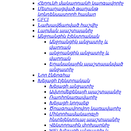
Հեղուկի մակարդակի կարգավորիչ
Մետաղացված թաղանթ
կոնդենսատորի համար
GFCI
Նախավճարված հաշվիչ
Լարման պաշտպանիչ
Անջրանցիկ էլեկտրական
Անջրանցիկ անջատիչ և
վարդակ
անջրանցիկ անջատիչ և
վարդակ
Եղանակային պաշտպանված
անջատիչ
Նոր էներգիա
Խելացի էլեկտրական
Խելացի անջատիչ
Ավտոմեքենայի պաշտպանիչ
Ռադիոկառավարիչ
Խելացի կողպեք
Ծրագրավորվող կառավարիչ
Միկրոհամակարգչի
ինտելեկտուալ պաշտպանիչ
Վեկտորային փոխարկիչ
WiFi խելացի անջատիչ և