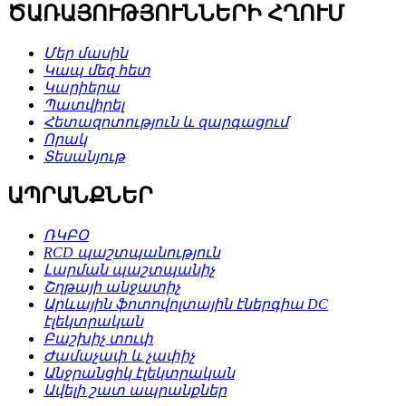
ԾԱՌԱՅՈՒԹՅՈՒՆՆԵՐԻ ՀՂՈՒՄ
Մեր մասին
Կապ մեզ հետ
Կարիերա
Պատվիրել
Հետազոտություն և զարգացում
Որակ
Տեսանյութ
ԱՊՐԱՆՔՆԵՐ
ՌԿԲՕ
RCD պաշտպանություն
Լարման պաշտպանիչ
Շղթայի անջատիչ
Արևային ֆոտովոլտային էներգիա DC
էլեկտրական
Բաշխիչ տուփ
Ժամաչափ և չափիչ
Անջրանցիկ էլեկտրական
Ավելի շատ ապրանքներ