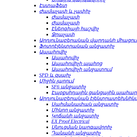
Էստաֆետ
Ժամաչափ և չափիչ
Ժամաչափ
Ժամաչափ
Էներգիայի հաշվիչ
Ջրաչափ
Արդյունաբերական վարդակի միացու
Ֆոտոէլեկտրական անջատիչ
Ապահովիչ
Ապահովիչ
Ապահովիչի պահոց
Ապահովիչի անջատում
SPD և զսպիչ
Միջին լարում
SF6 անջատիչ
Էպօքսիդային ցանցային պահա
Արդյունաբերական էլեկտրատեխնիկ
Սահմանափակ անջատիչ
Միկրո անջատիչ
Կոճակի անջատիչ
EX Proof Electrical
Սնուցման կարգավորիչ
Դանակի անջատիչ