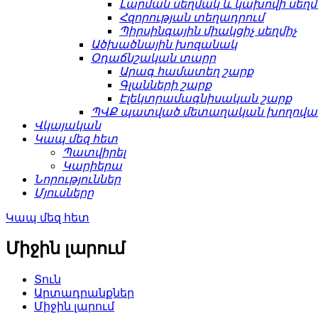
Լարման սեղմակ և կախովի սեղ
Հզորության տեղադրում
Պիրսինգային միակցիչ սեղմիչ
Ածխածնային խոզանակ
Օդաճնշական տարր
Արագ համատեղ շարք
Գլանների շարք
Էլեկտրամագնիսական շարք
ՊՎՔ պատված մետաղական խողովակ
Վկայական
Կապ մեզ հետ
Պատվիրել
Կարիերա
Նորություններ
Մյուսները
Կապ մեզ հետ
Միջին լարում
Տուն
Արտադրանքներ
Միջին լարում