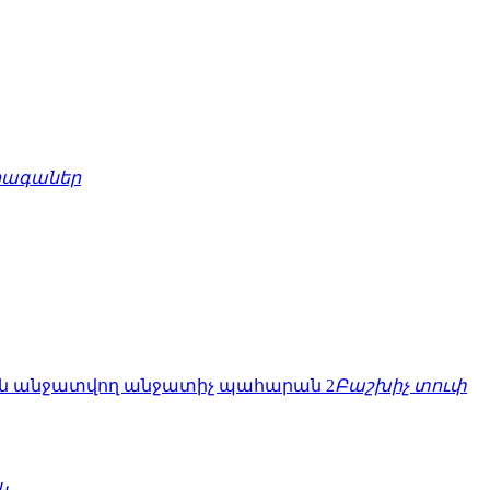
րագաներ
Բաշխիչ տուփ
կ