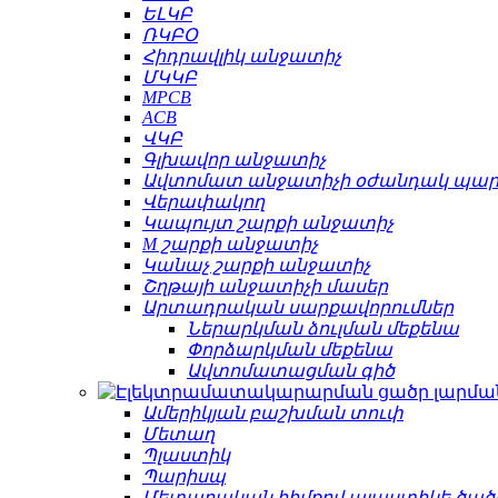
ԵԼԿԲ
ՌԿԲՕ
Հիդրավլիկ անջատիչ
ՄԿԿԲ
MPCB
ACB
ՎԿԲ
Գլխավոր անջատիչ
Ավտոմատ անջատիչի օժանդակ պա
Վերափակող
Կապույտ շարքի անջատիչ
M շարքի անջատիչ
Կանաչ շարքի անջատիչ
Շղթայի անջատիչի մասեր
Արտադրական սարքավորումներ
Ներարկման ձուլման մեքենա
Փորձարկման մեքենա
Ավտոմատացման գիծ
Ամերիկյան բաշխման տուփ
Մետաղ
Պլաստիկ
Պարիսպ
Մետաղական հիմքով պլաստիկե ծած