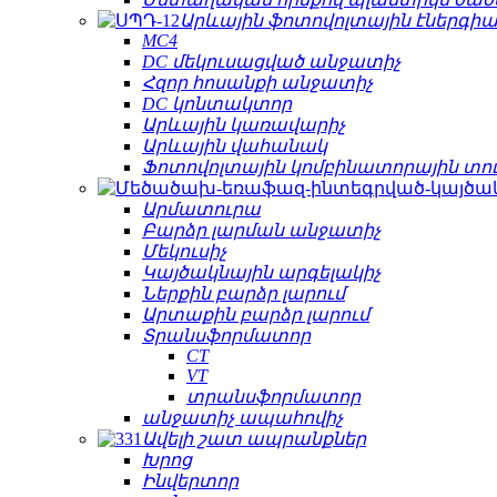
Արևային ֆոտովոլտային էներգիա
MC4
DC մեկուսացված անջատիչ
Հզոր հոսանքի անջատիչ
DC կոնտակտոր
Արևային կառավարիչ
Արևային վահանակ
Ֆոտովոլտային կոմբինատորային տո
Արմատուրա
Բարձր լարման անջատիչ
Մեկուսիչ
Կայծակնային արգելակիչ
Ներքին բարձր լարում
Արտաքին բարձր լարում
Տրանսֆորմատոր
CT
VT
տրանսֆորմատոր
անջատիչ ապահովիչ
Ավելի շատ ապրանքներ
Խրոց
Ինվերտոր