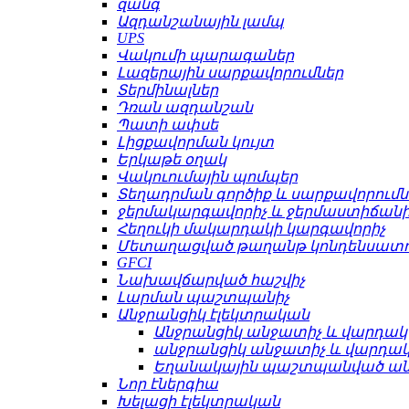
զանգ
Ազդանշանային լամպ
UPS
Վակումի պարագաներ
Լազերային սարքավորումներ
Տերմինալներ
Դռան ազդանշան
Պատի ափսե
Լիցքավորման կույտ
Երկաթե օղակ
Վակուումային պոմպեր
Տեղադրման գործիք և սարքավորումն
ջերմակարգավորիչ և ջերմաստիճանի
Հեղուկի մակարդակի կարգավորիչ
Մետաղացված թաղանթ կոնդենսատո
GFCI
Նախավճարված հաշվիչ
Լարման պաշտպանիչ
Անջրանցիկ էլեկտրական
Անջրանցիկ անջատիչ և վարդակ
անջրանցիկ անջատիչ և վարդա
Եղանակային պաշտպանված ա
Նոր էներգիա
Խելացի էլեկտրական