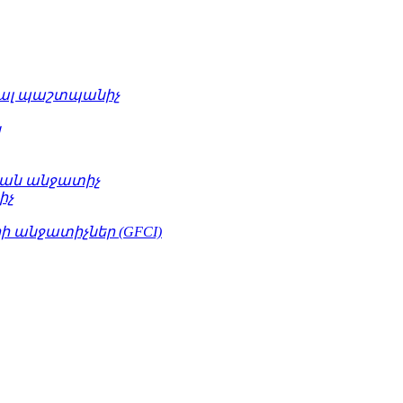
ւալ պաշտպանիչ
կ
ան անջատիչ
իչ
 անջատիչներ (GFCI)