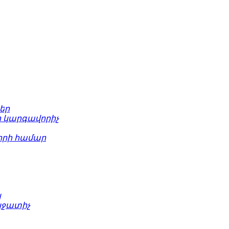
եր
 կարգավորիչ
րի համար
կ
նջատիչ