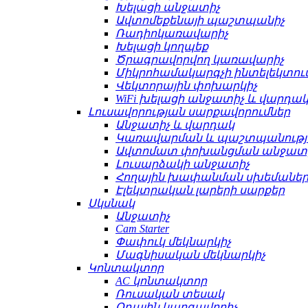
Խելացի անջատիչ
Ավտոմեքենայի պաշտպանիչ
Ռադիոկառավարիչ
Խելացի կողպեք
Ծրագրավորվող կառավարիչ
Միկրոհամակարգչի ինտելեկտո
Վեկտորային փոխարկիչ
WiFi խելացի անջատիչ և վարդա
Լուսավորության սարքավորումներ
Անջատիչ և վարդակ
Կառավարման և պաշտպանությ
Ավտոմատ փոխանցման անջատ
Լուսարձակի անջատիչ
Հողային խափանման սխեմաների
Էլեկտրական լարերի սարքեր
Սկսնակ
Անջատիչ
Cam Starter
Փափուկ մեկնարկիչ
Մագնիսական մեկնարկիչ
Կոնտակտոր
AC կոնտակտոր
Ռուսական տեսակ
Օդային կարգավորիչ