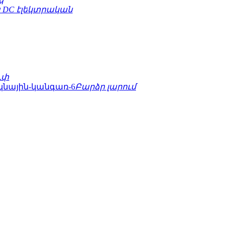
 DC էլեկտրական
ւփ
Բարձր լարում