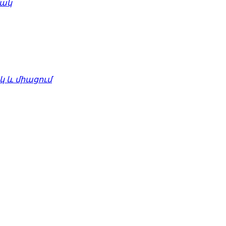
մակ
 և միացում