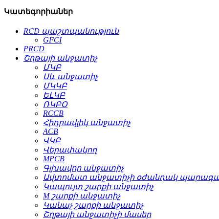
Կատեգորիաներ
RCD պաշտպանություն
GFCI
PRCD
Շղթայի անջատիչ
ՄԿԲ
Սև անջատիչ
ՄԿԿԲ
ԵԼԿԲ
ՌԿԲՕ
RCCB
Հիդրավլիկ անջատիչ
ACB
ՎԿԲ
Վերափակող
MPCB
Գլխավոր անջատիչ
Ավտոմատ անջատիչի օժանդակ պարագա
Կապույտ շարքի անջատիչ
M շարքի անջատիչ
Կանաչ շարքի անջատիչ
Շղթայի անջատիչի մասեր