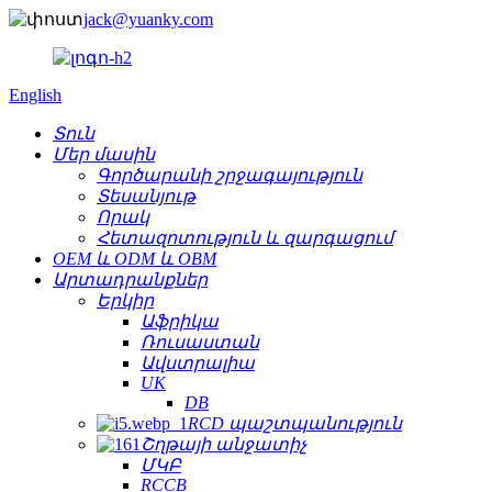
jack@yuanky.com
English
Տուն
Մեր մասին
Գործարանի շրջագայություն
Տեսանյութ
Որակ
Հետազոտություն և զարգացում
OEM և ODM և OBM
Արտադրանքներ
Երկիր
Աֆրիկա
Ռուսաստան
Ավստրալիա
UK
DB
RCD պաշտպանություն
Շղթայի անջատիչ
ՄԿԲ
RCCB