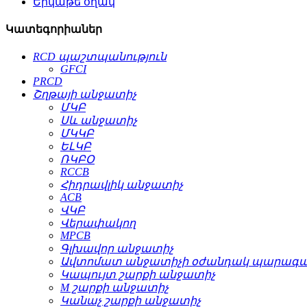
Երկաթե օղակ
Կատեգորիաներ
RCD պաշտպանություն
GFCI
PRCD
Շղթայի անջատիչ
ՄԿԲ
Սև անջատիչ
ՄԿԿԲ
ԵԼԿԲ
ՌԿԲՕ
RCCB
Հիդրավլիկ անջատիչ
ACB
ՎԿԲ
Վերափակող
MPCB
Գլխավոր անջատիչ
Ավտոմատ անջատիչի օժանդակ պարագա
Կապույտ շարքի անջատիչ
M շարքի անջատիչ
Կանաչ շարքի անջատիչ