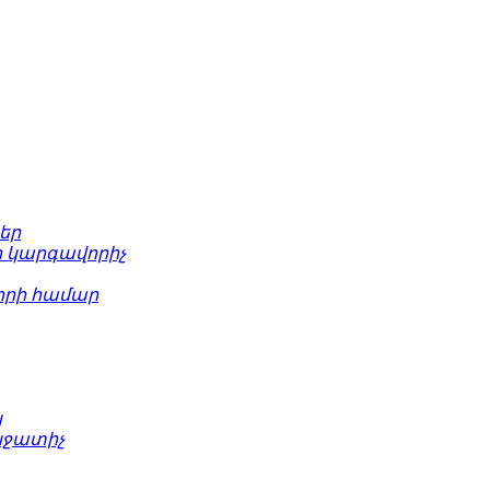
եր
 կարգավորիչ
րի համար
կ
նջատիչ