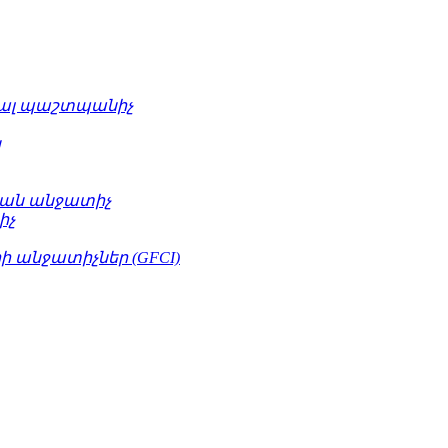
ւալ պաշտպանիչ
կ
ան անջատիչ
իչ
 անջատիչներ (GFCI)