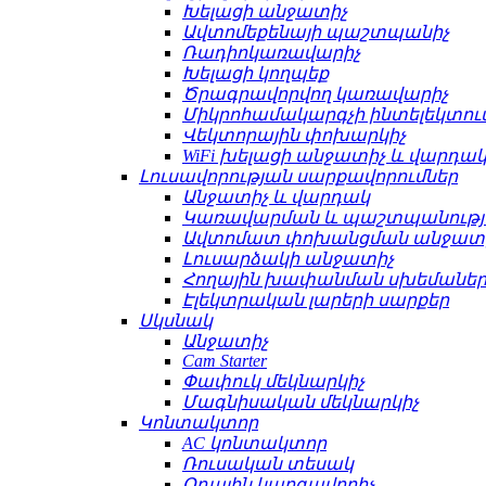
Խելացի անջատիչ
Ավտոմեքենայի պաշտպանիչ
Ռադիոկառավարիչ
Խելացի կողպեք
Ծրագրավորվող կառավարիչ
Միկրոհամակարգչի ինտելեկտո
Վեկտորային փոխարկիչ
WiFi խելացի անջատիչ և վարդա
Լուսավորության սարքավորումներ
Անջատիչ և վարդակ
Կառավարման և պաշտպանությ
Ավտոմատ փոխանցման անջատ
Լուսարձակի անջատիչ
Հողային խափանման սխեմաների
Էլեկտրական լարերի սարքեր
Սկսնակ
Անջատիչ
Cam Starter
Փափուկ մեկնարկիչ
Մագնիսական մեկնարկիչ
Կոնտակտոր
AC կոնտակտոր
Ռուսական տեսակ
Օդային կարգավորիչ