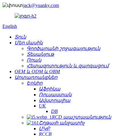
jack@yuanky.com
English
Տուն
Մեր մասին
Գործարանի շրջագայություն
Տեսանյութ
Որակ
Հետազոտություն և զարգացում
OEM և ODM և OBM
Արտադրանքներ
Երկիր
Աֆրիկա
Ռուսաստան
Ավստրալիա
UK
DB
RCD պաշտպանություն
Շղթայի անջատիչ
ՄԿԲ
RCCB