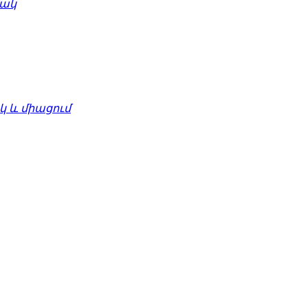
մակ
 և միացում