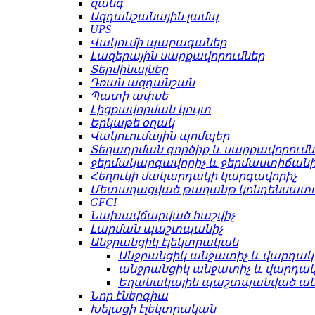
զանգ
Ազդանշանային լամպ
UPS
Վակումի պարագաներ
Լազերային սարքավորումներ
Տերմինալներ
Դռան ազդանշան
Պատի ափսե
Լիցքավորման կույտ
Երկաթե օղակ
Վակուումային պոմպեր
Տեղադրման գործիք և սարքավորումն
ջերմակարգավորիչ և ջերմաստիճանի
Հեղուկի մակարդակի կարգավորիչ
Մետաղացված թաղանթ կոնդենսատո
GFCI
Նախավճարված հաշվիչ
Լարման պաշտպանիչ
Անջրանցիկ էլեկտրական
Անջրանցիկ անջատիչ և վարդակ
անջրանցիկ անջատիչ և վարդա
Եղանակային պաշտպանված ա
Նոր էներգիա
Խելացի էլեկտրական