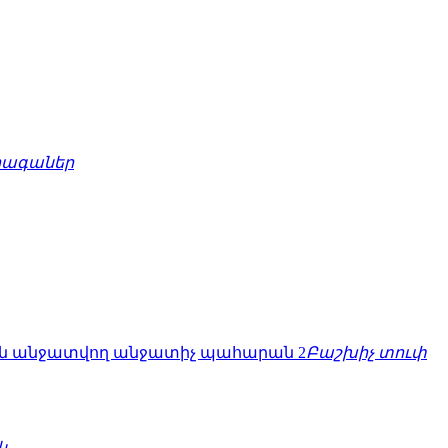
րագաներ
Բաշխիչ տուփ
կ