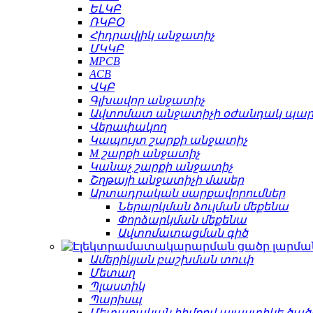
ԵԼԿԲ
ՌԿԲՕ
Հիդրավլիկ անջատիչ
ՄԿԿԲ
MPCB
ACB
ՎԿԲ
Գլխավոր անջատիչ
Ավտոմատ անջատիչի օժանդակ պա
Վերափակող
Կապույտ շարքի անջատիչ
M շարքի անջատիչ
Կանաչ շարքի անջատիչ
Շղթայի անջատիչի մասեր
Արտադրական սարքավորումներ
Ներարկման ձուլման մեքենա
Փորձարկման մեքենա
Ավտոմատացման գիծ
Ամերիկյան բաշխման տուփ
Մետաղ
Պլաստիկ
Պարիսպ
Մետաղական հիմքով պլաստիկե ծած