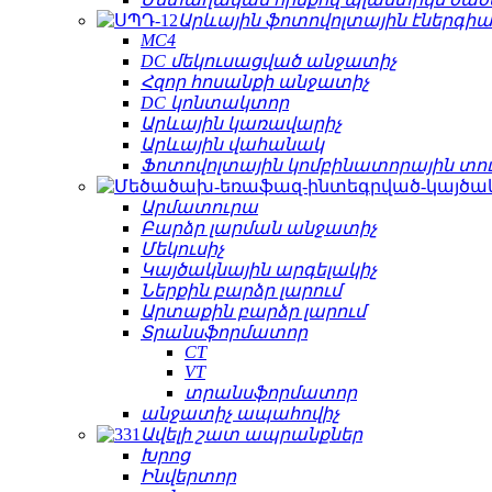
Արևային ֆոտովոլտային էներգիա
MC4
DC մեկուսացված անջատիչ
Հզոր հոսանքի անջատիչ
DC կոնտակտոր
Արևային կառավարիչ
Արևային վահանակ
Ֆոտովոլտային կոմբինատորային տո
Արմատուրա
Բարձր լարման անջատիչ
Մեկուսիչ
Կայծակնային արգելակիչ
Ներքին բարձր լարում
Արտաքին բարձր լարում
Տրանսֆորմատոր
CT
VT
տրանսֆորմատոր
անջատիչ ապահովիչ
Ավելի շատ ապրանքներ
Խրոց
Ինվերտոր