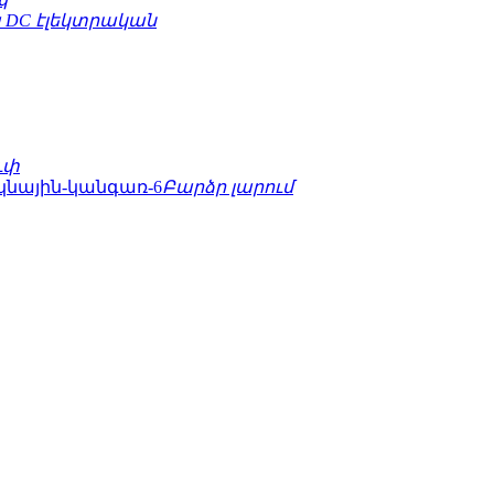
 DC էլեկտրական
ւփ
Բարձր լարում