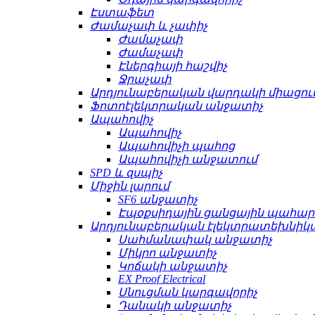
Էստաֆետ
Ժամաչափ և չափիչ
Ժամաչափ
Ժամաչափ
Էներգիայի հաշվիչ
Ջրաչափ
Արդյունաբերական վարդակի միացու
Ֆոտոէլեկտրական անջատիչ
Ապահովիչ
Ապահովիչ
Ապահովիչի պահոց
Ապահովիչի անջատում
SPD և զսպիչ
Միջին լարում
SF6 անջատիչ
Էպօքսիդային ցանցային պահա
Արդյունաբերական էլեկտրատեխնիկ
Սահմանափակ անջատիչ
Միկրո անջատիչ
Կոճակի անջատիչ
EX Proof Electrical
Սնուցման կարգավորիչ
Դանակի անջատիչ