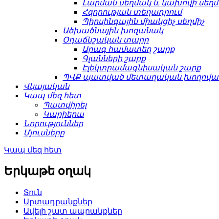
Լարման սեղմակ և կախովի սեղ
Հզորության տեղադրում
Պիրսինգային միակցիչ սեղմիչ
Ածխածնային խոզանակ
Օդաճնշական տարր
Արագ համատեղ շարք
Գլանների շարք
Էլեկտրամագնիսական շարք
ՊՎՔ պատված մետաղական խողովակ
Վկայական
Կապ մեզ հետ
Պատվիրել
Կարիերա
Նորություններ
Մյուսները
Կապ մեզ հետ
Երկաթե օղակ
Տուն
Արտադրանքներ
Ավելի շատ ապրանքներ