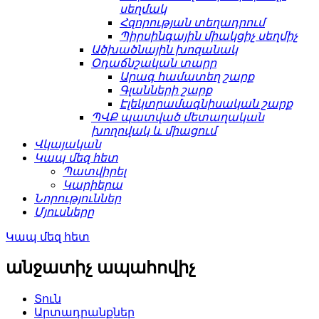
սեղմակ
Հզորության տեղադրում
Պիրսինգային միակցիչ սեղմիչ
Ածխածնային խոզանակ
Օդաճնշական տարր
Արագ համատեղ շարք
Գլանների շարք
Էլեկտրամագնիսական շարք
ՊՎՔ պատված մետաղական
խողովակ և միացում
Վկայական
Կապ մեզ հետ
Պատվիրել
Կարիերա
Նորություններ
Մյուսները
Կապ մեզ հետ
անջատիչ ապահովիչ
Տուն
Արտադրանքներ