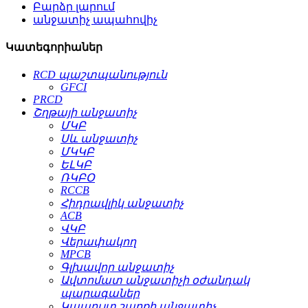
Բարձր լարում
անջատիչ ապահովիչ
Կատեգորիաներ
RCD պաշտպանություն
GFCI
PRCD
Շղթայի անջատիչ
ՄԿԲ
Սև անջատիչ
ՄԿԿԲ
ԵԼԿԲ
ՌԿԲՕ
RCCB
Հիդրավլիկ անջատիչ
ACB
ՎԿԲ
Վերափակող
MPCB
Գլխավոր անջատիչ
Ավտոմատ անջատիչի օժանդակ
պարագաներ
Կապույտ շարքի անջատիչ