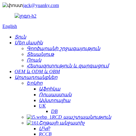
jack@yuanky.com
English
Տուն
Մեր մասին
Գործարանի շրջագայություն
Տեսանյութ
Որակ
Հետազոտություն և զարգացում
OEM և ODM և OBM
Արտադրանքներ
Երկիր
Աֆրիկա
Ռուսաստան
Ավստրալիա
UK
DB
RCD պաշտպանություն
Շղթայի անջատիչ
ՄԿԲ
RCCB