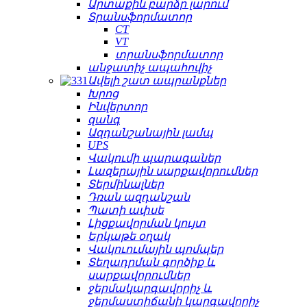
Արտաքին բարձր լարում
Տրանսֆորմատոր
CT
VT
տրանսֆորմատոր
անջատիչ ապահովիչ
Ավելի շատ ապրանքներ
Խրոց
Ինվերտոր
զանգ
Ազդանշանային լամպ
UPS
Վակումի պարագաներ
Լազերային սարքավորումներ
Տերմինալներ
Դռան ազդանշան
Պատի ափսե
Լիցքավորման կույտ
Երկաթե օղակ
Վակուումային պոմպեր
Տեղադրման գործիք և
սարքավորումներ
ջերմակարգավորիչ և
ջերմաստիճանի կարգավորիչ