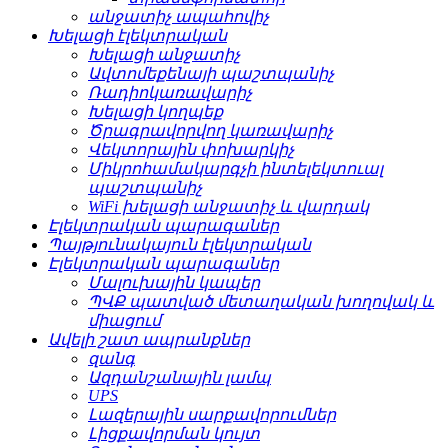
անջատիչ ապահովիչ
Խելացի էլեկտրական
Խելացի անջատիչ
Ավտոմեքենայի պաշտպանիչ
Ռադիոկառավարիչ
Խելացի կողպեք
Ծրագրավորվող կառավարիչ
Վեկտորային փոխարկիչ
Միկրոհամակարգչի ինտելեկտուալ
պաշտպանիչ
WiFi խելացի անջատիչ և վարդակ
Էլեկտրական պարագաներ
Պայթյունակայուն էլեկտրական
Էլեկտրական պարագաներ
Մալուխային կապեր
ՊՎՔ պատված մետաղական խողովակ և
միացում
Ավելի շատ ապրանքներ
զանգ
Ազդանշանային լամպ
UPS
Լազերային սարքավորումներ
Լիցքավորման կույտ