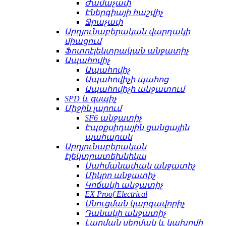
Ժամաչափ
Էներգիայի հաշվիչ
Ջրաչափ
Արդյունաբերական վարդակի
միացում
Ֆոտոէլեկտրական անջատիչ
Ապահովիչ
Ապահովիչ
Ապահովիչի պահոց
Ապահովիչի անջատում
SPD և զսպիչ
Միջին լարում
SF6 անջատիչ
Էպօքսիդային ցանցային
պահարան
Արդյունաբերական
էլեկտրատեխնիկա
Սահմանափակ անջատիչ
Միկրո անջատիչ
Կոճակի անջատիչ
EX Proof Electrical
Սնուցման կարգավորիչ
Դանակի անջատիչ
Լարման սեղմակ և կախովի