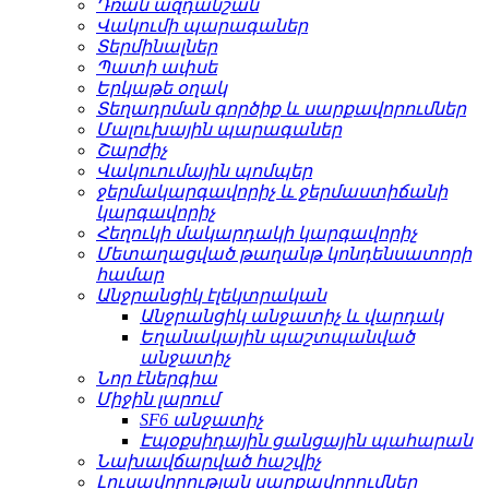
Դռան ազդանշան
Վակումի պարագաներ
Տերմինալներ
Պատի ափսե
Երկաթե օղակ
Տեղադրման գործիք և սարքավորումներ
Մալուխային պարագաներ
Շարժիչ
Վակուումային պոմպեր
ջերմակարգավորիչ և ջերմաստիճանի
կարգավորիչ
Հեղուկի մակարդակի կարգավորիչ
Մետաղացված թաղանթ կոնդենսատորի
համար
Անջրանցիկ էլեկտրական
Անջրանցիկ անջատիչ և վարդակ
Եղանակային պաշտպանված
անջատիչ
Նոր էներգիա
Միջին լարում
SF6 անջատիչ
Էպօքսիդային ցանցային պահարան
Նախավճարված հաշվիչ
Լուսավորության սարքավորումներ