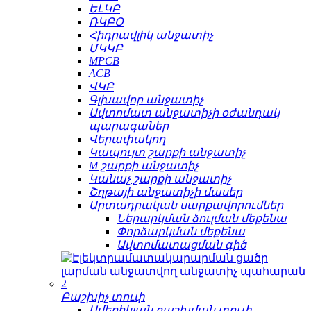
ԵԼԿԲ
ՌԿԲՕ
Հիդրավլիկ անջատիչ
ՄԿԿԲ
MPCB
ACB
ՎԿԲ
Գլխավոր անջատիչ
Ավտոմատ անջատիչի օժանդակ
պարագաներ
Վերափակող
Կապույտ շարքի անջատիչ
M շարքի անջատիչ
Կանաչ շարքի անջատիչ
Շղթայի անջատիչի մասեր
Արտադրական սարքավորումներ
Ներարկման ձուլման մեքենա
Փորձարկման մեքենա
Ավտոմատացման գիծ
Բաշխիչ տուփ
Ամերիկյան բաշխման տուփ