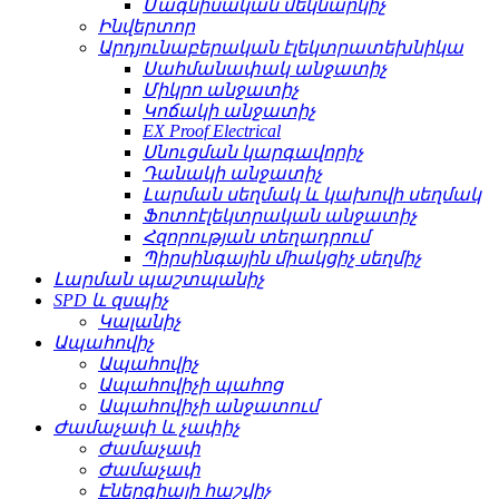
Մագնիսական մեկնարկիչ
Ինվերտոր
Արդյունաբերական էլեկտրատեխնիկա
Սահմանափակ անջատիչ
Միկրո անջատիչ
Կոճակի անջատիչ
EX Proof Electrical
Սնուցման կարգավորիչ
Դանակի անջատիչ
Լարման սեղմակ և կախովի սեղմակ
Ֆոտոէլեկտրական անջատիչ
Հզորության տեղադրում
Պիրսինգային միակցիչ սեղմիչ
Լարման պաշտպանիչ
SPD և զսպիչ
Կալանիչ
Ապահովիչ
Ապահովիչ
Ապահովիչի պահոց
Ապահովիչի անջատում
Ժամաչափ և չափիչ
Ժամաչափ
Ժամաչափ
Էներգիայի հաշվիչ