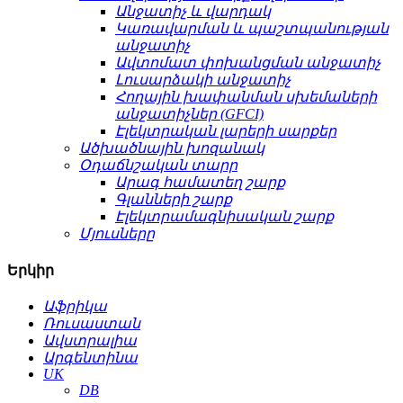
Անջատիչ և վարդակ
Կառավարման և պաշտպանության
անջատիչ
Ավտոմատ փոխանցման անջատիչ
Լուսարձակի անջատիչ
Հողային խափանման սխեմաների
անջատիչներ (GFCI)
Էլեկտրական լարերի սարքեր
Ածխածնային խոզանակ
Օդաճնշական տարր
Արագ համատեղ շարք
Գլանների շարք
Էլեկտրամագնիսական շարք
Մյուսները
Երկիր
Աֆրիկա
Ռուսաստան
Ավստրալիա
Արգենտինա
UK
DB