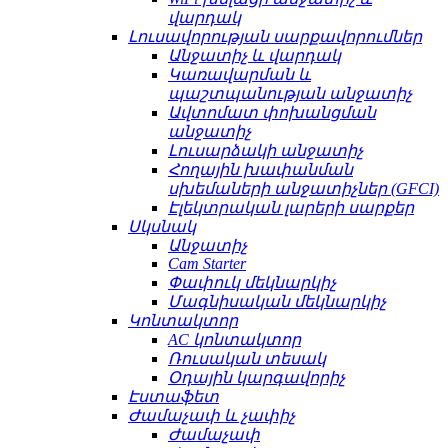
վարդակ
Լուսավորության սարքավորումներ
Անջատիչ և վարդակ
Կառավարման և
պաշտպանության անջատիչ
Ավտոմատ փոխանցման
անջատիչ
Լուսարձակի անջատիչ
Հողային խափանման
սխեմաների անջատիչներ (GFCI)
Էլեկտրական լարերի սարքեր
Սկսնակ
Անջատիչ
Cam Starter
Փափուկ մեկնարկիչ
Մագնիսական մեկնարկիչ
Կոնտակտոր
AC կոնտակտոր
Ռուսական տեսակ
Օդային կարգավորիչ
Էստաֆետ
Ժամաչափ և չափիչ
Ժամաչափ