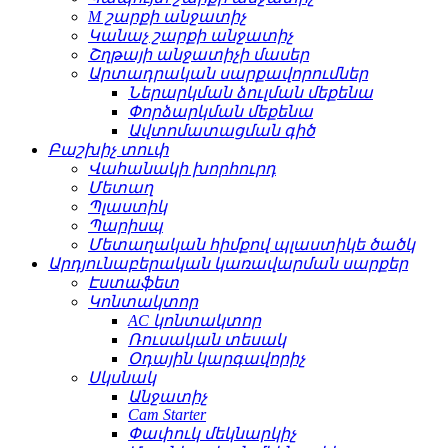
M շարքի անջատիչ
Կանաչ շարքի անջատիչ
Շղթայի անջատիչի մասեր
Արտադրական սարքավորումներ
Ներարկման ձուլման մեքենա
Փորձարկման մեքենա
Ավտոմատացման գիծ
Բաշխիչ տուփ
Վահանակի խորհուրդ
Մետաղ
Պլաստիկ
Պարիսպ
Մետաղական հիմքով պլաստիկե ծածկ
Արդյունաբերական կառավարման սարքեր
Էստաֆետ
Կոնտակտոր
AC կոնտակտոր
Ռուսական տեսակ
Օդային կարգավորիչ
Սկսնակ
Անջատիչ
Cam Starter
Փափուկ մեկնարկիչ