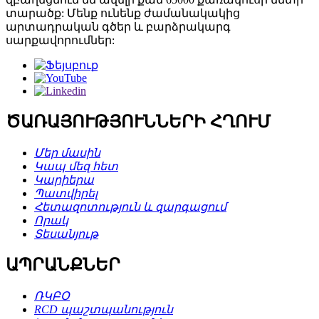
տարածք: Մենք ունենք ժամանակակից
արտադրական գծեր և բարձրակարգ
սարքավորումներ:
ԾԱՌԱՅՈՒԹՅՈՒՆՆԵՐԻ ՀՂՈՒՄ
Մեր մասին
Կապ մեզ հետ
Կարիերա
Պատվիրել
Հետազոտություն և զարգացում
Որակ
Տեսանյութ
ԱՊՐԱՆՔՆԵՐ
ՌԿԲՕ
RCD պաշտպանություն