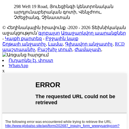
298 Weft 19 Road, Յուեցինգի կենտրոնական
արդյունաբերական գոտի, Վենչժոու,
Չժեջիանգ, Չինաստան
© Հեղինակային իրավունք -2020 - 2026 Տեխնիկական
աջակցություն՝
գլոբալսո
Առաջարկվող ապրանքներ
-
Կայքի քարտեզ
-
Բջջային կայք
Շղթայի անջատիչ
,
Լամպ
,
Գլխավոր անջատիչ
,
RCD
պաշտպանիչ
,
Բաշխիչ տուփ
,
Ժամաչափ
,
Ուղարկել էլ. փոստ
WhatsApp
x