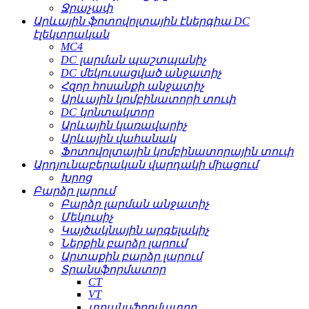
Ջրաչափ
Արևային ֆոտովոլտային էներգիա DC
էլեկտրական
MC4
DC լարման պաշտպանիչ
DC մեկուսացված անջատիչ
Հզոր հոսանքի անջատիչ
Արևային կոմբինատորի տուփ
DC կոնտակտոր
Արևային կառավարիչ
Արևային վահանակ
Ֆոտովոլտային կոմբինատորային տուփ
Արդյունաբերական վարդակի միացում
Խրոց
Բարձր լարում
Բարձր լարման անջատիչ
Մեկուսիչ
Կայծակնային արգելակիչ
Ներքին բարձր լարում
Արտաքին բարձր լարում
Տրանսֆորմատոր
CT
VT
տրանսֆորմատոր