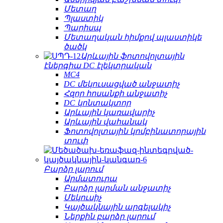
Մետաղ
Պլաստիկ
Պարիսպ
Մետաղական հիմքով պլաստիկե
ծածկ
Արևային ֆոտովոլտային
էներգիա DC էլեկտրական
MC4
DC մեկուսացված անջատիչ
Հզոր հոսանքի անջատիչ
DC կոնտակտոր
Արևային կառավարիչ
Արևային վահանակ
Ֆոտովոլտային կոմբինատորային
տուփ
Բարձր լարում
Արմատուրա
Բարձր լարման անջատիչ
Մեկուսիչ
Կայծակնային արգելակիչ
Ներքին բարձր լարում