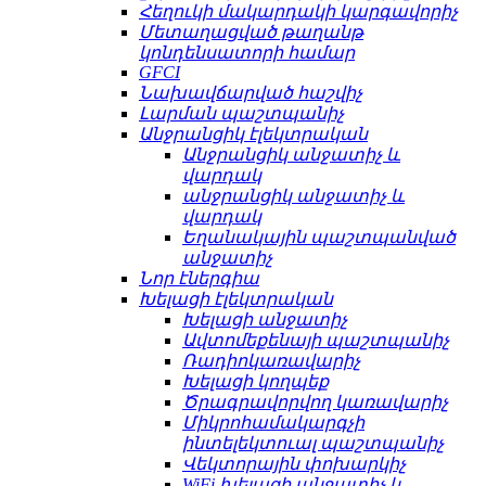
Հեղուկի մակարդակի կարգավորիչ
Մետաղացված թաղանթ
կոնդենսատորի համար
GFCI
Նախավճարված հաշվիչ
Լարման պաշտպանիչ
Անջրանցիկ էլեկտրական
Անջրանցիկ անջատիչ և
վարդակ
անջրանցիկ անջատիչ և
վարդակ
Եղանակային պաշտպանված
անջատիչ
Նոր էներգիա
Խելացի էլեկտրական
Խելացի անջատիչ
Ավտոմեքենայի պաշտպանիչ
Ռադիոկառավարիչ
Խելացի կողպեք
Ծրագրավորվող կառավարիչ
Միկրոհամակարգչի
ինտելեկտուալ պաշտպանիչ
Վեկտորային փոխարկիչ
WiFi խելացի անջատիչ և