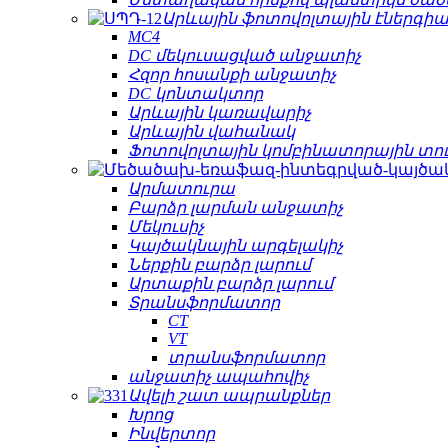
Արևային ֆոտովոլտային էներգիա
MC4
DC մեկուսացված անջատիչ
Հզոր հոսանքի անջատիչ
DC կոնտակտոր
Արևային կառավարիչ
Արևային վահանակ
Ֆոտովոլտային կոմբինատորային տո
Արմատուրա
Բարձր լարման անջատիչ
Մեկուսիչ
Կայծակնային արգելակիչ
Ներքին բարձր լարում
Արտաքին բարձր լարում
Տրանսֆորմատոր
CT
VT
տրանսֆորմատոր
անջատիչ ապահովիչ
Ավելի շատ ապրանքներ
Խրոց
Ինվերտոր