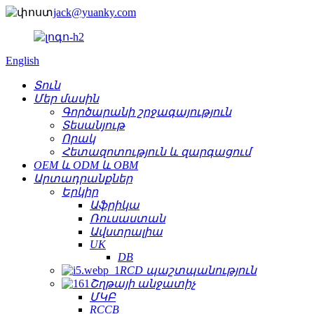
jack@yuanky.com
English
Տուն
Մեր մասին
Գործարանի շրջագայություն
Տեսանյութ
Որակ
Հետազոտություն և զարգացում
OEM և ODM և OBM
Արտադրանքներ
Երկիր
Աֆրիկա
Ռուսաստան
Ավստրալիա
UK
DB
RCD պաշտպանություն
Շղթայի անջատիչ
ՄԿԲ
RCCB