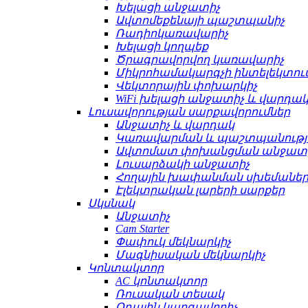
Խելացի անջատիչ
Ավտոմեքենայի պաշտպանիչ
Ռադիոկառավարիչ
Խելացի կողպեք
Ծրագրավորվող կառավարիչ
Միկրոհամակարգչի ինտելեկտո
Վեկտորային փոխարկիչ
WiFi խելացի անջատիչ և վարդա
Լուսավորության սարքավորումներ
Անջատիչ և վարդակ
Կառավարման և պաշտպանությ
Ավտոմատ փոխանցման անջատ
Լուսարձակի անջատիչ
Հողային խափանման սխեմաների
Էլեկտրական լարերի սարքեր
Սկսնակ
Անջատիչ
Cam Starter
Փափուկ մեկնարկիչ
Մագնիսական մեկնարկիչ
Կոնտակտոր
AC կոնտակտոր
Ռուսական տեսակ
Օդային կարգավորիչ