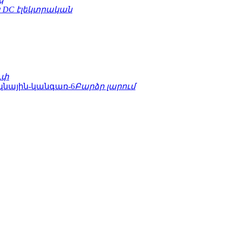
 DC էլեկտրական
ւփ
Բարձր լարում