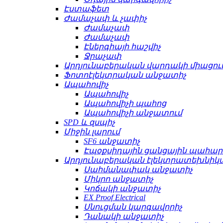
Էստաֆետ
Ժամաչափ և չափիչ
Ժամաչափ
Ժամաչափ
Էներգիայի հաշվիչ
Ջրաչափ
Արդյունաբերական վարդակի միացու
Ֆոտոէլեկտրական անջատիչ
Ապահովիչ
Ապահովիչ
Ապահովիչի պահոց
Ապահովիչի անջատում
SPD և զսպիչ
Միջին լարում
SF6 անջատիչ
Էպօքսիդային ցանցային պահա
Արդյունաբերական էլեկտրատեխնիկ
Սահմանափակ անջատիչ
Միկրո անջատիչ
Կոճակի անջատիչ
EX Proof Electrical
Սնուցման կարգավորիչ
Դանակի անջատիչ