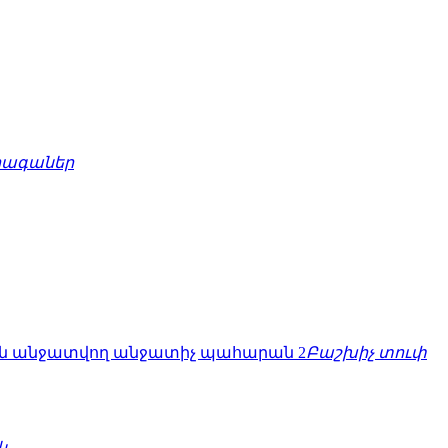
րագաներ
Բաշխիչ տուփ
կ