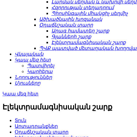
Լարման սեղմակ և կախովի սեղ
Հզորության տեղադրում
Պիրսինգային միակցիչ սեղմիչ
Ածխածնային խոզանակ
Օդաճնշական տարր
Արագ համատեղ շարք
Գլանների շարք
Էլեկտրամագնիսական շարք
ՊՎՔ պատված մետաղական խողովակ
Վկայական
Կապ մեզ հետ
Պատվիրել
Կարիերա
Նորություններ
Մյուսները
Կապ մեզ հետ
Էլեկտրամագնիսական շարք
Տուն
Արտադրանքներ
Օդաճնշական տարր