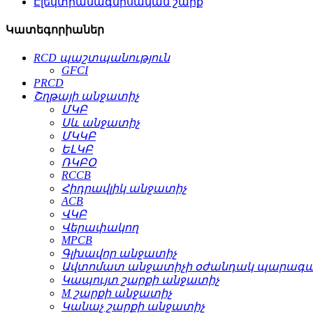
Էլեկտրամագնիսական շարք
Կատեգորիաներ
RCD պաշտպանություն
GFCI
PRCD
Շղթայի անջատիչ
ՄԿԲ
Սև անջատիչ
ՄԿԿԲ
ԵԼԿԲ
ՌԿԲՕ
RCCB
Հիդրավլիկ անջատիչ
ACB
ՎԿԲ
Վերափակող
MPCB
Գլխավոր անջատիչ
Ավտոմատ անջատիչի օժանդակ պարագա
Կապույտ շարքի անջատիչ
M շարքի անջատիչ
Կանաչ շարքի անջատիչ