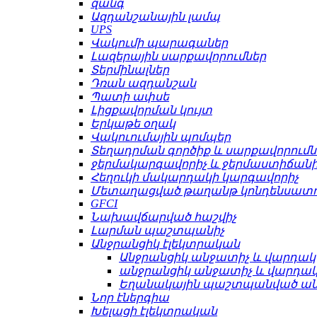
զանգ
Ազդանշանային լամպ
UPS
Վակումի պարագաներ
Լազերային սարքավորումներ
Տերմինալներ
Դռան ազդանշան
Պատի ափսե
Լիցքավորման կույտ
Երկաթե օղակ
Վակուումային պոմպեր
Տեղադրման գործիք և սարքավորումն
ջերմակարգավորիչ և ջերմաստիճանի
Հեղուկի մակարդակի կարգավորիչ
Մետաղացված թաղանթ կոնդենսատո
GFCI
Նախավճարված հաշվիչ
Լարման պաշտպանիչ
Անջրանցիկ էլեկտրական
Անջրանցիկ անջատիչ և վարդակ
անջրանցիկ անջատիչ և վարդա
Եղանակային պաշտպանված ա
Նոր էներգիա
Խելացի էլեկտրական