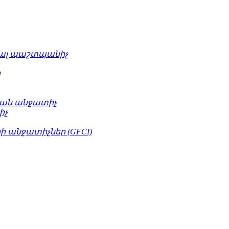
ւալ պաշտպանիչ
կ
ան անջատիչ
իչ
 անջատիչներ (GFCI)