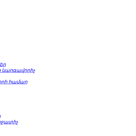
եր
 կարգավորիչ
րի համար
կ
նջատիչ