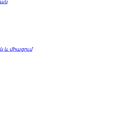
մակ
 և միացում