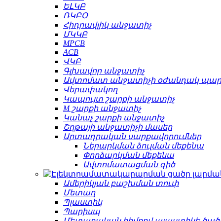
ԵԼԿԲ
ՌԿԲՕ
Հիդրավլիկ անջատիչ
ՄԿԿԲ
MPCB
ACB
ՎԿԲ
Գլխավոր անջատիչ
Ավտոմատ անջատիչի օժանդակ պա
Վերափակող
Կապույտ շարքի անջատիչ
M շարքի անջատիչ
Կանաչ շարքի անջատիչ
Շղթայի անջատիչի մասեր
Արտադրական սարքավորումներ
Ներարկման ձուլման մեքենա
Փորձարկման մեքենա
Ավտոմատացման գիծ
Ամերիկյան բաշխման տուփ
Մետաղ
Պլաստիկ
Պարիսպ
Մետաղական հիմքով պլաստիկե ծած