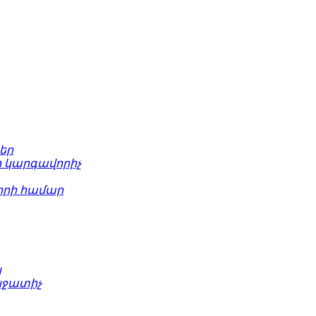
եր
 կարգավորիչ
րի համար
կ
նջատիչ