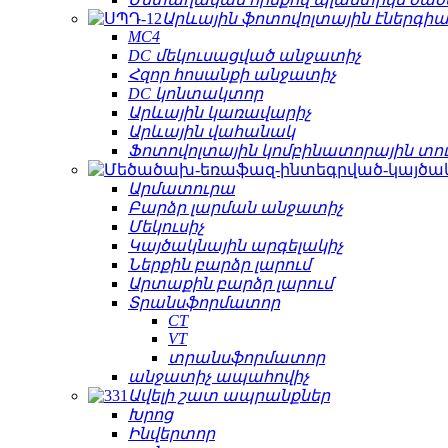
Արևային ֆոտովոլտային էներգիա
MC4
DC մեկուսացված անջատիչ
Հզոր հոսանքի անջատիչ
DC կոնտակտոր
Արևային կառավարիչ
Արևային վահանակ
Ֆոտովոլտային կոմբինատորային տո
Արմատուրա
Բարձր լարման անջատիչ
Մեկուսիչ
Կայծակնային արգելակիչ
Ներքին բարձր լարում
Արտաքին բարձր լարում
Տրանսֆորմատոր
CT
VT
տրանսֆորմատոր
անջատիչ ապահովիչ
Ավելի շատ ապրանքներ
Խրոց
Ինվերտոր