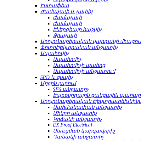
Էստաֆետ
Ժամաչափ և չափիչ
Ժամաչափ
Ժամաչափ
Էներգիայի հաշվիչ
Ջրաչափ
Արդյունաբերական վարդակի միացու
Ֆոտոէլեկտրական անջատիչ
Ապահովիչ
Ապահովիչ
Ապահովիչի պահոց
Ապահովիչի անջատում
SPD և զսպիչ
Միջին լարում
SF6 անջատիչ
Էպօքսիդային ցանցային պահա
Արդյունաբերական էլեկտրատեխնիկ
Սահմանափակ անջատիչ
Միկրո անջատիչ
Կոճակի անջատիչ
EX Proof Electrical
Սնուցման կարգավորիչ
Դանակի անջատիչ