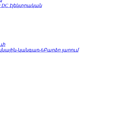
 DC էլեկտրական
ւփ
Բարձր լարում