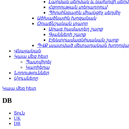
Լարման սեղմակ և կախովի սեղ
Հզորության տեղադրում
Պիրսինգային միակցիչ սեղմիչ
Ածխածնային խոզանակ
Օդաճնշական տարր
Արագ համատեղ շարք
Գլանների շարք
Էլեկտրամագնիսական շարք
ՊՎՔ պատված մետաղական խողովակ
Վկայական
Կապ մեզ հետ
Պատվիրել
Կարիերա
Նորություններ
Մյուսները
Կապ մեզ հետ
DB
Տուն
UK
DB