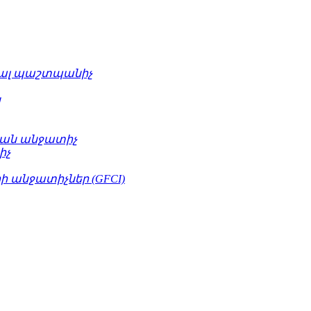
ւալ պաշտպանիչ
կ
ան անջատիչ
իչ
 անջատիչներ (GFCI)