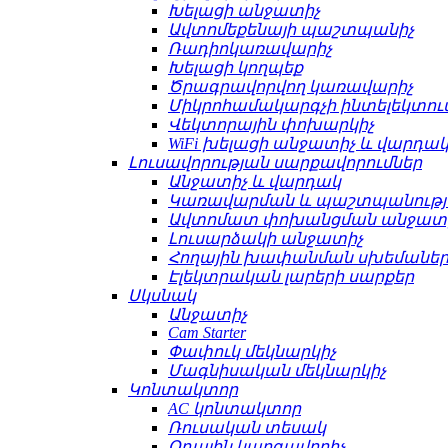
Խելացի անջատիչ
Ավտոմեքենայի պաշտպանիչ
Ռադիոկառավարիչ
Խելացի կողպեք
Ծրագրավորվող կառավարիչ
Միկրոհամակարգչի ինտելեկտո
Վեկտորային փոխարկիչ
WiFi խելացի անջատիչ և վարդա
Լուսավորության սարքավորումներ
Անջատիչ և վարդակ
Կառավարման և պաշտպանությ
Ավտոմատ փոխանցման անջատ
Լուսարձակի անջատիչ
Հողային խափանման սխեմաների
Էլեկտրական լարերի սարքեր
Սկսնակ
Անջատիչ
Cam Starter
Փափուկ մեկնարկիչ
Մագնիսական մեկնարկիչ
Կոնտակտոր
AC կոնտակտոր
Ռուսական տեսակ
Օդային կարգավորիչ