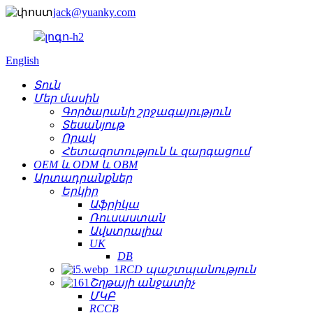
jack@yuanky.com
English
Տուն
Մեր մասին
Գործարանի շրջագայություն
Տեսանյութ
Որակ
Հետազոտություն և զարգացում
OEM և ODM և OBM
Արտադրանքներ
Երկիր
Աֆրիկա
Ռուսաստան
Ավստրալիա
UK
DB
RCD պաշտպանություն
Շղթայի անջատիչ
ՄԿԲ
RCCB