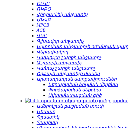
ԵԼԿԲ
ՌԿԲՕ
Հիդրավլիկ անջատիչ
ՄԿԿԲ
MPCB
ACB
ՎԿԲ
Գլխավոր անջատիչ
Ավտոմատ անջատիչի օժանդակ պա
Վերափակող
Կապույտ շարքի անջատիչ
M շարքի անջատիչ
Կանաչ շարքի անջատիչ
Շղթայի անջատիչի մասեր
Արտադրական սարքավորումներ
Ներարկման ձուլման մեքենա
Փորձարկման մեքենա
Ավտոմատացման գիծ
Ամերիկյան բաշխման տուփ
Մետաղ
Պլաստիկ
Պարիսպ
Մետաղական հիմքով պլաստիկե ծած