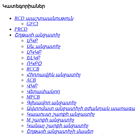
Կատեգորիաներ
RCD պաշտպանություն
GFCI
PRCD
Շղթայի անջատիչ
ՄԿԲ
Սև անջատիչ
ՄԿԿԲ
ԵԼԿԲ
ՌԿԲՕ
RCCB
Հիդրավլիկ անջատիչ
ACB
ՎԿԲ
Վերափակող
MPCB
Գլխավոր անջատիչ
Ավտոմատ անջատիչի օժանդակ պարագա
Կապույտ շարքի անջատիչ
M շարքի անջատիչ
Կանաչ շարքի անջատիչ
Շղթայի անջատիչի մասեր