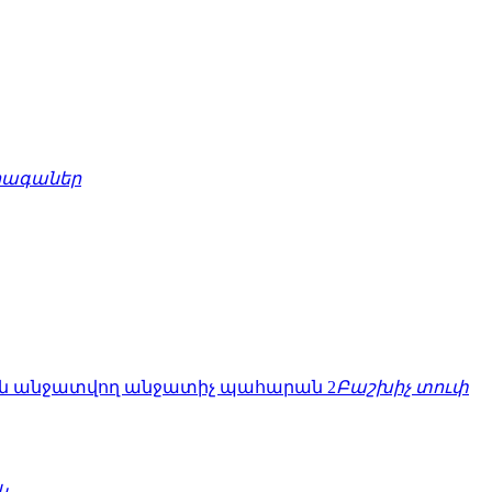
րագաներ
Բաշխիչ տուփ
կ