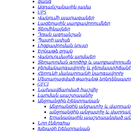
զանգ
Ազդանշանային լամպ
UPS
Վակումի պարագաներ
Լազերային սարքավորումներ
Տերմինալներ
Դռան ազդանշան
Պատի ափսե
Լիցքավորման կույտ
Երկաթե օղակ
Վակուումային պոմպեր
Տեղադրման գործիք և սարքավորումն
ջերմակարգավորիչ և ջերմաստիճանի
Հեղուկի մակարդակի կարգավորիչ
Մետաղացված թաղանթ կոնդենսատո
GFCI
Նախավճարված հաշվիչ
Լարման պաշտպանիչ
Անջրանցիկ էլեկտրական
Անջրանցիկ անջատիչ և վարդակ
անջրանցիկ անջատիչ և վարդա
Եղանակային պաշտպանված ա
Նոր էներգիա
Խելացի էլեկտրական