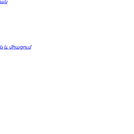
մակ
 և միացում