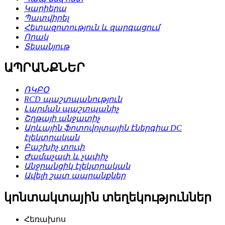
Կարիերա
Պատվիրել
Հետազոտություն և զարգացում
Որակ
Տեսանյութ
ԱՊՐԱՆՔՆԵՐ
ՌԿԲՕ
RCD պաշտպանություն
Լարման պաշտպանիչ
Շղթայի անջատիչ
Արևային ֆոտովոլտային էներգիա DC
էլեկտրական
Բաշխիչ տուփ
Ժամաչափ և չափիչ
Անջրանցիկ էլեկտրական
Ավելի շատ ապրանքներ
կոնտակտային տեղեկություններ
Հեռախոս