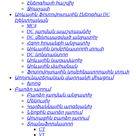
Էներգիայի հաշվիչ
Ջրաչափ
Արևային ֆոտովոլտային էներգիա DC
էլեկտրական
MC4
DC լարման պաշտպանիչ
DC մեկուսացված անջատիչ
Հզոր հոսանքի անջատիչ
Արևային կոմբինատորի տուփ
DC կոնտակտոր
Արևային կառավարիչ
Արևային վահանակ
Ֆոտովոլտային կոմբինատորային տուփ
Արդյունաբերական վարդակի միացում
Խրոց
Բարձր լարում
Բարձր լարման անջատիչ
Մեկուսիչ
Կայծակնային արգելակիչ
Ներքին բարձր լարում
Արտաքին բարձր լարում
Տրանսֆորմատոր
CT
VT