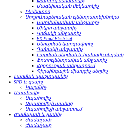
Փափուկ մեկնարկիչ
Մագնիսական մեկնարկիչ
Ինվերտոր
Արդյունաբերական էլեկտրատեխնիկա
Սահմանափակ անջատիչ
Միկրո անջատիչ
Կոճակի անջատիչ
EX Proof Electrical
Սնուցման կարգավորիչ
Դանակի անջատիչ
Լարման սեղմակ և կախովի սեղմակ
Ֆոտոէլեկտրական անջատիչ
Հզորության տեղադրում
Պիրսինգային միակցիչ սեղմիչ
Լարման պաշտպանիչ
SPD և զսպիչ
Կալանիչ
Ապահովիչ
Ապահովիչ
Ապահովիչի պահոց
Ապահովիչի անջատում
Ժամաչափ և չափիչ
Ժամաչափ
Ժամաչափ