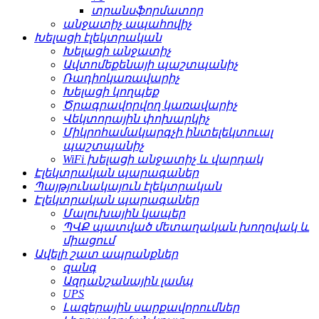
տրանսֆորմատոր
անջատիչ ապահովիչ
Խելացի էլեկտրական
Խելացի անջատիչ
Ավտոմեքենայի պաշտպանիչ
Ռադիոկառավարիչ
Խելացի կողպեք
Ծրագրավորվող կառավարիչ
Վեկտորային փոխարկիչ
Միկրոհամակարգչի ինտելեկտուալ
պաշտպանիչ
WiFi խելացի անջատիչ և վարդակ
Էլեկտրական պարագաներ
Պայթյունակայուն էլեկտրական
Էլեկտրական պարագաներ
Մալուխային կապեր
ՊՎՔ պատված մետաղական խողովակ և
միացում
Ավելի շատ ապրանքներ
զանգ
Ազդանշանային լամպ
UPS
Լազերային սարքավորումներ