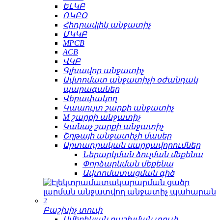
ԵԼԿԲ
ՌԿԲՕ
Հիդրավլիկ անջատիչ
ՄԿԿԲ
MPCB
ACB
ՎԿԲ
Գլխավոր անջատիչ
Ավտոմատ անջատիչի օժանդակ
պարագաներ
Վերափակող
Կապույտ շարքի անջատիչ
M շարքի անջատիչ
Կանաչ շարքի անջատիչ
Շղթայի անջատիչի մասեր
Արտադրական սարքավորումներ
Ներարկման ձուլման մեքենա
Փորձարկման մեքենա
Ավտոմատացման գիծ
Բաշխիչ տուփ
Ամերիկյան բաշխման տուփ