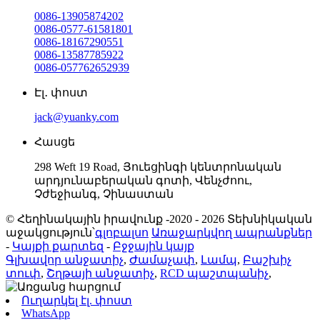
0086-13905874202
0086-0577-61581801
0086-18167290551
0086-13587785922
0086-057762652939
Էլ․ փոստ
jack@yuanky.com
Հասցե
298 Weft 19 Road, Յուեցինգի կենտրոնական
արդյունաբերական գոտի, Վենչժոու,
Չժեջիանգ, Չինաստան
© Հեղինակային իրավունք -2020 - 2026 Տեխնիկական
աջակցություն՝
գլոբալսո
Առաջարկվող ապրանքներ
-
Կայքի քարտեզ
-
Բջջային կայք
Գլխավոր անջատիչ
,
Ժամաչափ
,
Լամպ
,
Բաշխիչ
տուփ
,
Շղթայի անջատիչ
,
RCD պաշտպանիչ
,
Ուղարկել էլ. փոստ
WhatsApp