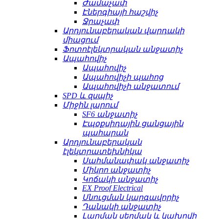
Ժամաչափ
Էներգիայի հաշվիչ
Ջրաչափ
Արդյունաբերական վարդակի
միացում
Ֆոտոէլեկտրական անջատիչ
Ապահովիչ
Ապահովիչ
Ապահովիչի պահոց
Ապահովիչի անջատում
SPD և զսպիչ
Միջին լարում
SF6 անջատիչ
Էպօքսիդային ցանցային
պահարան
Արդյունաբերական
էլեկտրատեխնիկա
Սահմանափակ անջատիչ
Միկրո անջատիչ
Կոճակի անջատիչ
EX Proof Electrical
Սնուցման կարգավորիչ
Դանակի անջատիչ
Լարման սեղմակ և կախովի