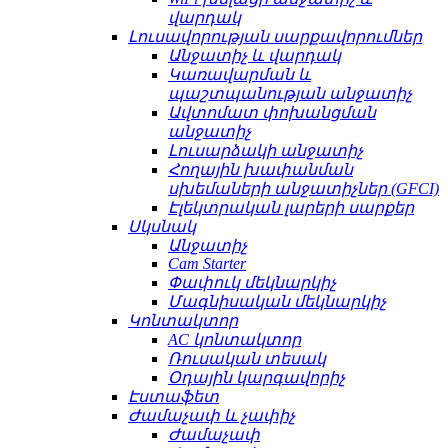
վարդակ
Լուսավորության սարքավորումներ
Անջատիչ և վարդակ
Կառավարման և
պաշտպանության անջատիչ
Ավտոմատ փոխանցման
անջատիչ
Լուսարձակի անջատիչ
Հողային խափանման
սխեմաների անջատիչներ (GFCI)
Էլեկտրական լարերի սարքեր
Սկսնակ
Անջատիչ
Cam Starter
Փափուկ մեկնարկիչ
Մագնիսական մեկնարկիչ
Կոնտակտոր
AC կոնտակտոր
Ռուսական տեսակ
Օդային կարգավորիչ
Էստաֆետ
Ժամաչափ և չափիչ
Ժամաչափ