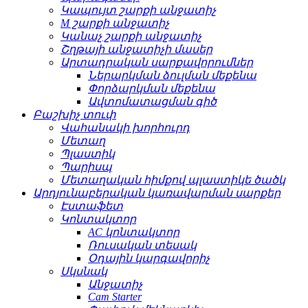
Կապույտ շարքի անջատիչ
M շարքի անջատիչ
Կանաչ շարքի անջատիչ
Շղթայի անջատիչի մասեր
Արտադրական սարքավորումներ
Ներարկման ձուլման մեքենա
Փորձարկման մեքենա
Ավտոմատացման գիծ
Բաշխիչ տուփ
Վահանակի խորհուրդ
Մետաղ
Պլաստիկ
Պարիսպ
Մետաղական հիմքով պլաստիկե ծածկ
Արդյունաբերական կառավարման սարքեր
Էստաֆետ
Կոնտակտոր
AC կոնտակտոր
Ռուսական տեսակ
Օդային կարգավորիչ
Սկսնակ
Անջատիչ
Cam Starter