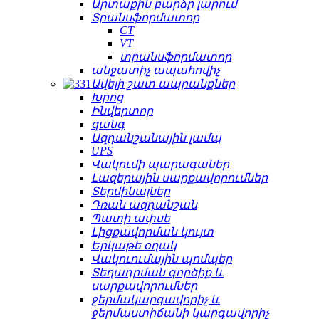
Արտաքին բարձր լարում
Տրանսֆորմատոր
CT
VT
տրանսֆորմատոր
անջատիչ ապահովիչ
Ավելի շատ ապրանքներ
Խրոց
Ինվերտոր
զանգ
Ազդանշանային լամպ
UPS
Վակումի պարագաներ
Լազերային սարքավորումներ
Տերմինալներ
Դռան ազդանշան
Պատի ափսե
Լիցքավորման կույտ
Երկաթե օղակ
Վակուումային պոմպեր
Տեղադրման գործիք և
սարքավորումներ
ջերմակարգավորիչ և
ջերմաստիճանի կարգավորիչ