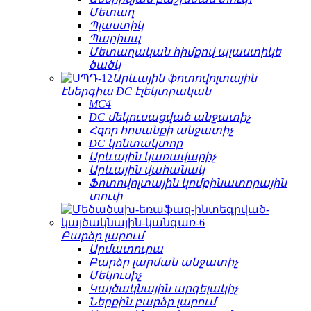
Մետաղ
Պլաստիկ
Պարիսպ
Մետաղական հիմքով պլաստիկե
ծածկ
Արևային ֆոտովոլտային
էներգիա DC էլեկտրական
MC4
DC մեկուսացված անջատիչ
Հզոր հոսանքի անջատիչ
DC կոնտակտոր
Արևային կառավարիչ
Արևային վահանակ
Ֆոտովոլտային կոմբինատորային
տուփ
Բարձր լարում
Արմատուրա
Բարձր լարման անջատիչ
Մեկուսիչ
Կայծակնային արգելակիչ
Ներքին բարձր լարում