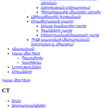
սեղմակ
Հզորության տեղադրում
Պիրսինգային միակցիչ սեղմիչ
Ածխածնային խոզանակ
Օդաճնշական տարր
Արագ համատեղ շարք
Գլանների շարք
Էլեկտրամագնիսական շարք
ՊՎՔ պատված մետաղական
խողովակ և միացում
Վկայական
Կապ մեզ հետ
Պատվիրել
Կարիերա
Նորություններ
Մյուսները
Կապ մեզ հետ
CT
Տուն
Արտադրանքներ