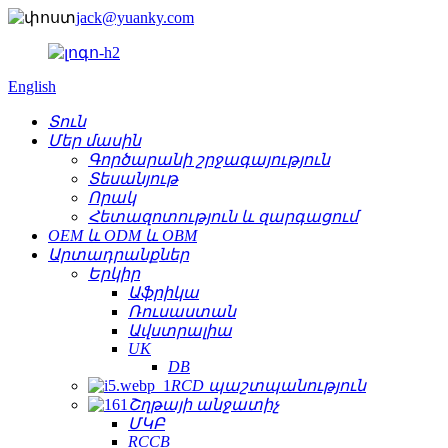
jack@yuanky.com
English
Տուն
Մեր մասին
Գործարանի շրջագայություն
Տեսանյութ
Որակ
Հետազոտություն և զարգացում
OEM և ODM և OBM
Արտադրանքներ
Երկիր
Աֆրիկա
Ռուսաստան
Ավստրալիա
UK
DB
RCD պաշտպանություն
Շղթայի անջատիչ
ՄԿԲ
RCCB