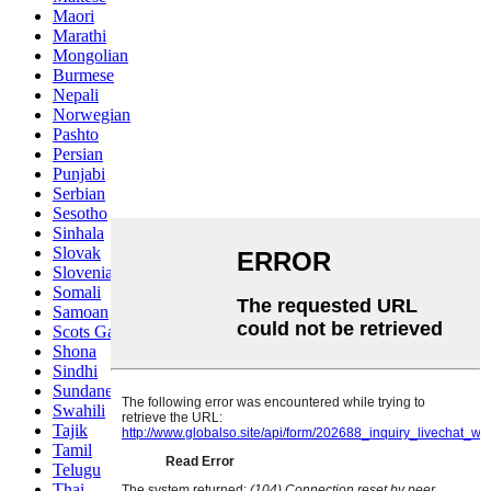
Maori
Marathi
Mongolian
Burmese
Nepali
Norwegian
Pashto
Persian
Punjabi
Serbian
Sesotho
Sinhala
Slovak
Slovenian
Somali
Samoan
Scots Gaelic
Shona
Sindhi
Sundanese
Swahili
Tajik
Tamil
Telugu
Thai