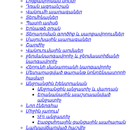
Լիցքավորման կույտ
Դռան ազդանշան
Վակումի պարագաներ
Տերմինալներ
Պատի ափսե
Երկաթե օղակ
Տեղադրման գործիք և սարքավորումներ
Մալուխային պարագաներ
Շարժիչ
Վակուումային պոմպեր
ջերմակարգավորիչ և ջերմաստիճանի
կարգավորիչ
Հեղուկի մակարդակի կարգավորիչ
Մետաղացված թաղանթ կոնդենսատորի
համար
Անջրանցիկ էլեկտրական
Անջրանցիկ անջատիչ և վարդակ
Եղանակային պաշտպանված
անջատիչ
Նոր էներգիա
Միջին լարում
SF6 անջատիչ
Էպօքսիդային ցանցային պահարան
Նախավճարված հաշվիչ