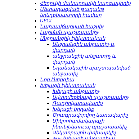
Հեղուկի մակարդակի կարգավորիչ
Մետաղացված թաղանթ
կոնդենսատորի համար
GFCI
Նախավճարված հաշվիչ
Լարման պաշտպանիչ
Անջրանցիկ էլեկտրական
Անջրանցիկ անջատիչ և
վարդակ
անջրանցիկ անջատիչ և
վարդակ
Եղանակային պաշտպանված
անջատիչ
Նոր էներգիա
Խելացի էլեկտրական
Խելացի անջատիչ
Ավտոմեքենայի պաշտպանիչ
Ռադիոկառավարիչ
Խելացի կողպեք
Ծրագրավորվող կառավարիչ
Միկրոհամակարգչի
ինտելեկտուալ պաշտպանիչ
Վեկտորային փոխարկիչ
WiFi խելացի անջատիչ և