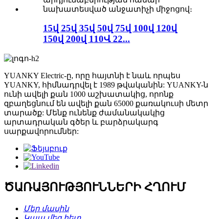
15վ 25վ 35վ 50վ 75վ 100վ 120վ
150վ 200վ 110Վ 22...
YUANKY Electric-ը, որը հայտնի է նաև որպես
YUANKY, հիմնադրվել է 1989 թվականին: YUANKY-ն
ունի ավելի քան 1000 աշխատակից, որոնք
զբաղեցնում են ավելի քան 65000 քառակուսի մետր
տարածք: Մենք ունենք ժամանակակից
արտադրական գծեր և բարձրակարգ
սարքավորումներ:
ԾԱՌԱՅՈՒԹՅՈՒՆՆԵՐԻ ՀՂՈՒՄ
Մեր մասին
Կապ մեզ հետ