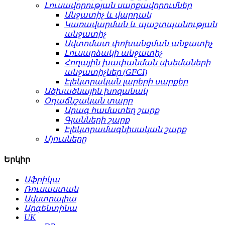
Լուսավորության սարքավորումներ
Անջատիչ և վարդակ
Կառավարման և պաշտպանության
անջատիչ
Ավտոմատ փոխանցման անջատիչ
Լուսարձակի անջատիչ
Հողային խափանման սխեմաների
անջատիչներ (GFCI)
Էլեկտրական լարերի սարքեր
Ածխածնային խոզանակ
Օդաճնշական տարր
Արագ համատեղ շարք
Գլանների շարք
Էլեկտրամագնիսական շարք
Մյուսները
Երկիր
Աֆրիկա
Ռուսաստան
Ավստրալիա
Արգենտինա
UK