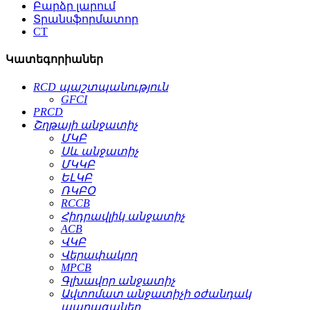
Բարձր լարում
Տրանսֆորմատոր
CT
Կատեգորիաներ
RCD պաշտպանություն
GFCI
PRCD
Շղթայի անջատիչ
ՄԿԲ
Սև անջատիչ
ՄԿԿԲ
ԵԼԿԲ
ՌԿԲՕ
RCCB
Հիդրավլիկ անջատիչ
ACB
ՎԿԲ
Վերափակող
MPCB
Գլխավոր անջատիչ
Ավտոմատ անջատիչի օժանդակ
պարագաներ