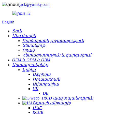
jack@yuanky.com
English
Տուն
Մեր մասին
Գործարանի շրջագայություն
Տեսանյութ
Որակ
Հետազոտություն և զարգացում
OEM և ODM և OBM
Արտադրանքներ
Երկիր
Աֆրիկա
Ռուսաստան
Ավստրալիա
UK
DB
RCD պաշտպանություն
Շղթայի անջատիչ
ՄԿԲ
RCCB