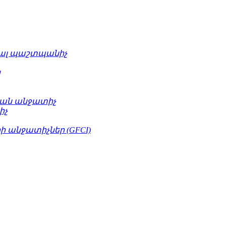
ւալ պաշտպանիչ
կ
ան անջատիչ
իչ
 անջատիչներ (GFCI)