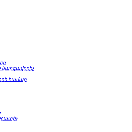
եր
 կարգավորիչ
րի համար
կ
նջատիչ