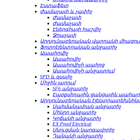
Էստաֆետ
Ժամաչափ և չափիչ
Ժամաչափ
Ժամաչափ
Էներգիայի հաշվիչ
Ջրաչափ
Արդյունաբերական վարդակի միացու
Ֆոտոէլեկտրական անջատիչ
Ապահովիչ
Ապահովիչ
Ապահովիչի պահոց
Ապահովիչի անջատում
SPD և զսպիչ
Միջին լարում
SF6 անջատիչ
Էպօքսիդային ցանցային պահա
Արդյունաբերական էլեկտրատեխնիկ
Սահմանափակ անջատիչ
Միկրո անջատիչ
Կոճակի անջատիչ
EX Proof Electrical
Սնուցման կարգավորիչ
Դանակի անջատիչ