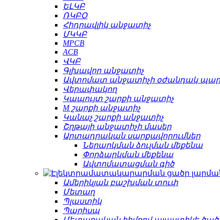
ԵԼԿԲ
ՌԿԲՕ
Հիդրավլիկ անջատիչ
ՄԿԿԲ
MPCB
ACB
ՎԿԲ
Գլխավոր անջատիչ
Ավտոմատ անջատիչի օժանդակ պա
Վերափակող
Կապույտ շարքի անջատիչ
M շարքի անջատիչ
Կանաչ շարքի անջատիչ
Շղթայի անջատիչի մասեր
Արտադրական սարքավորումներ
Ներարկման ձուլման մեքենա
Փորձարկման մեքենա
Ավտոմատացման գիծ
Ամերիկյան բաշխման տուփ
Մետաղ
Պլաստիկ
Պարիսպ
Մետաղական հիմքով պլաստիկե ծած