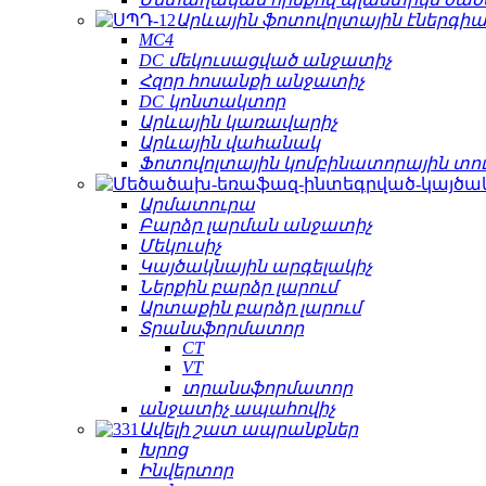
Արևային ֆոտովոլտային էներգիա
MC4
DC մեկուսացված անջատիչ
Հզոր հոսանքի անջատիչ
DC կոնտակտոր
Արևային կառավարիչ
Արևային վահանակ
Ֆոտովոլտային կոմբինատորային տո
Արմատուրա
Բարձր լարման անջատիչ
Մեկուսիչ
Կայծակնային արգելակիչ
Ներքին բարձր լարում
Արտաքին բարձր լարում
Տրանսֆորմատոր
CT
VT
տրանսֆորմատոր
անջատիչ ապահովիչ
Ավելի շատ ապրանքներ
Խրոց
Ինվերտոր