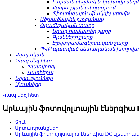
Լարման սեղմակ և կախովի սեղ
Հզորության տեղադրում
Պիրսինգային միակցիչ սեղմիչ
Ածխածնային խոզանակ
Օդաճնշական տարր
Արագ համատեղ շարք
Գլանների շարք
Էլեկտրամագնիսական շարք
ՊՎՔ պատված մետաղական խողովակ
Վկայական
Կապ մեզ հետ
Պատվիրել
Կարիերա
Նորություններ
Մյուսները
Կապ մեզ հետ
Արևային ֆոտովոլտային էներգիա 
Տուն
Արտադրանքներ
Արևային ֆոտովոլտային էներգիա DC էլեկտրա