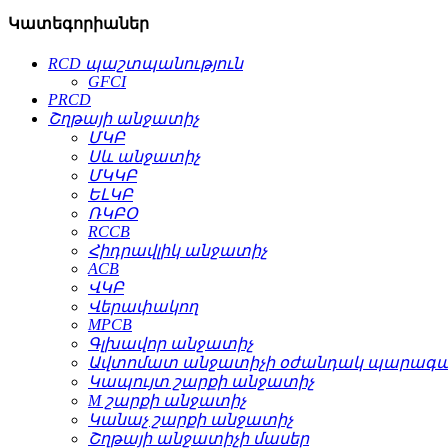
Կատեգորիաներ
RCD պաշտպանություն
GFCI
PRCD
Շղթայի անջատիչ
ՄԿԲ
Սև անջատիչ
ՄԿԿԲ
ԵԼԿԲ
ՌԿԲՕ
RCCB
Հիդրավլիկ անջատիչ
ACB
ՎԿԲ
Վերափակող
MPCB
Գլխավոր անջատիչ
Ավտոմատ անջատիչի օժանդակ պարագա
Կապույտ շարքի անջատիչ
M շարքի անջատիչ
Կանաչ շարքի անջատիչ
Շղթայի անջատիչի մասեր