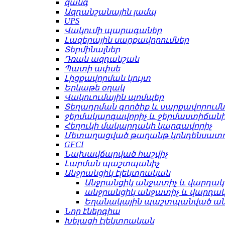
զանգ
Ազդանշանային լամպ
UPS
Վակումի պարագաներ
Լազերային սարքավորումներ
Տերմինալներ
Դռան ազդանշան
Պատի ափսե
Լիցքավորման կույտ
Երկաթե օղակ
Վակուումային պոմպեր
Տեղադրման գործիք և սարքավորումն
ջերմակարգավորիչ և ջերմաստիճանի
Հեղուկի մակարդակի կարգավորիչ
Մետաղացված թաղանթ կոնդենսատո
GFCI
Նախավճարված հաշվիչ
Լարման պաշտպանիչ
Անջրանցիկ էլեկտրական
Անջրանցիկ անջատիչ և վարդակ
անջրանցիկ անջատիչ և վարդա
Եղանակային պաշտպանված ա
Նոր էներգիա
Խելացի էլեկտրական