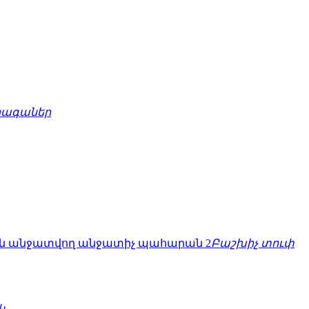
րագաներ
Բաշխիչ տուփ
կ