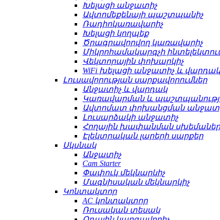
Խելացի անջատիչ
Ավտոմեքենայի պաշտպանիչ
Ռադիոկառավարիչ
Խելացի կողպեք
Ծրագրավորվող կառավարիչ
Միկրոհամակարգչի ինտելեկտո
Վեկտորային փոխարկիչ
WiFi խելացի անջատիչ և վարդա
Լուսավորության սարքավորումներ
Անջատիչ և վարդակ
Կառավարման և պաշտպանությ
Ավտոմատ փոխանցման անջատ
Լուսարձակի անջատիչ
Հողային խափանման սխեմաների
Էլեկտրական լարերի սարքեր
Սկսնակ
Անջատիչ
Cam Starter
Փափուկ մեկնարկիչ
Մագնիսական մեկնարկիչ
Կոնտակտոր
AC կոնտակտոր
Ռուսական տեսակ
Օդային կարգավորիչ