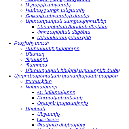
M շարքի անջատիչ
Կանաչ շարքի անջատիչ
Շղթայի անջատիչի մասեր
Արտադրական սարքավորումներ
Ներարկման ձուլման մեքենա
Փորձարկման մեքենա
Ավտոմատացման գիծ
Բաշխիչ տուփ
Վահանակի խորհուրդ
Մետաղ
Պլաստիկ
Պարիսպ
Մետաղական հիմքով պլաստիկե ծածկ
Արդյունաբերական կառավարման սարքեր
Էստաֆետ
Կոնտակտոր
AC կոնտակտոր
Ռուսական տեսակ
Օդային կարգավորիչ
Սկսնակ
Անջատիչ
Cam Starter
Փափուկ մեկնարկիչ