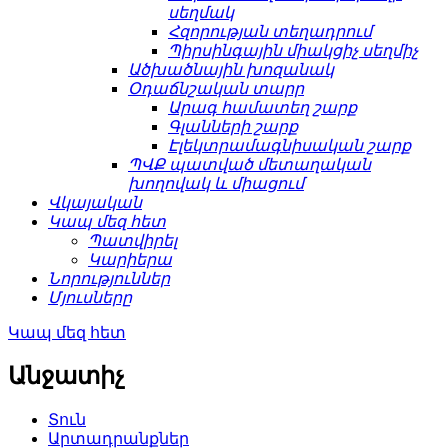
սեղմակ
Հզորության տեղադրում
Պիրսինգային միակցիչ սեղմիչ
Ածխածնային խոզանակ
Օդաճնշական տարր
Արագ համատեղ շարք
Գլանների շարք
Էլեկտրամագնիսական շարք
ՊՎՔ պատված մետաղական
խողովակ և միացում
Վկայական
Կապ մեզ հետ
Պատվիրել
Կարիերա
Նորություններ
Մյուսները
Կապ մեզ հետ
Անջատիչ
Տուն
Արտադրանքներ