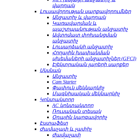
վարդակ
Լուսավորության սարքավորումներ
Անջատիչ և վարդակ
Կառավարման և
պաշտպանության անջատիչ
Ավտոմատ փոխանցման
անջատիչ
Լուսարձակի անջատիչ
Հողային խափանման
սխեմաների անջատիչներ (GFCI)
Էլեկտրական լարերի սարքեր
Սկսնակ
Անջատիչ
Cam Starter
Փափուկ մեկնարկիչ
Մագնիսական մեկնարկիչ
Կոնտակտոր
AC կոնտակտոր
Ռուսական տեսակ
Օդային կարգավորիչ
Էստաֆետ
Ժամաչափ և չափիչ
Ժամաչափ