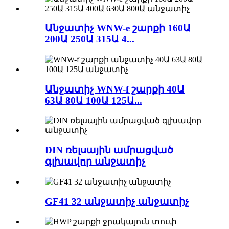
Անջատիչ WNW-e շարքի 160Ա
200Ա 250Ա 315Ա 4...
Անջատիչ WNW-f շարքի 40Ա
63Ա 80Ա 100Ա 125Ա...
DIN ռելսային ամրացված
գլխավոր անջատիչ
GF41 32 անջատիչ անջատիչ