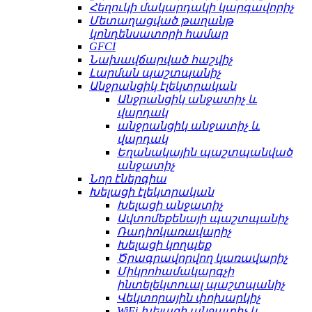
Հեղուկի մակարդակի կարգավորիչ
Մետաղացված թաղանթ
կոնդենսատորի համար
GFCI
Նախավճարված հաշվիչ
Լարման պաշտպանիչ
Անջրանցիկ էլեկտրական
Անջրանցիկ անջատիչ և
վարդակ
անջրանցիկ անջատիչ և
վարդակ
Եղանակային պաշտպանված
անջատիչ
Նոր էներգիա
Խելացի էլեկտրական
Խելացի անջատիչ
Ավտոմեքենայի պաշտպանիչ
Ռադիոկառավարիչ
Խելացի կողպեք
Ծրագրավորվող կառավարիչ
Միկրոհամակարգչի
ինտելեկտուալ պաշտպանիչ
Վեկտորային փոխարկիչ
WiFi խելացի անջատիչ և