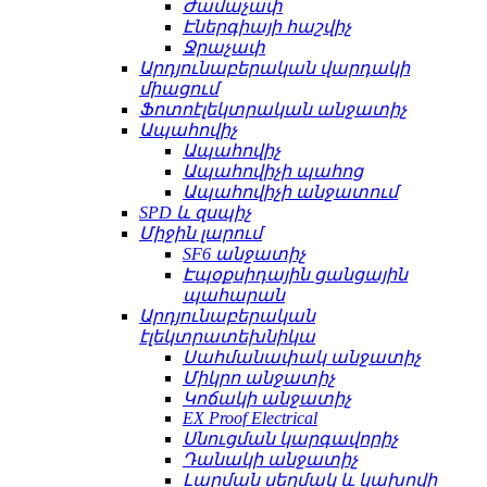
Ժամաչափ
Էներգիայի հաշվիչ
Ջրաչափ
Արդյունաբերական վարդակի
միացում
Ֆոտոէլեկտրական անջատիչ
Ապահովիչ
Ապահովիչ
Ապահովիչի պահոց
Ապահովիչի անջատում
SPD և զսպիչ
Միջին լարում
SF6 անջատիչ
Էպօքսիդային ցանցային
պահարան
Արդյունաբերական
էլեկտրատեխնիկա
Սահմանափակ անջատիչ
Միկրո անջատիչ
Կոճակի անջատիչ
EX Proof Electrical
Սնուցման կարգավորիչ
Դանակի անջատիչ
Լարման սեղմակ և կախովի