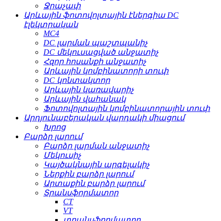
Ջրաչափ
Արևային ֆոտովոլտային էներգիա DC
էլեկտրական
MC4
DC լարման պաշտպանիչ
DC մեկուսացված անջատիչ
Հզոր հոսանքի անջատիչ
Արևային կոմբինատորի տուփ
DC կոնտակտոր
Արևային կառավարիչ
Արևային վահանակ
Ֆոտովոլտային կոմբինատորային տուփ
Արդյունաբերական վարդակի միացում
Խրոց
Բարձր լարում
Բարձր լարման անջատիչ
Մեկուսիչ
Կայծակնային արգելակիչ
Ներքին բարձր լարում
Արտաքին բարձր լարում
Տրանսֆորմատոր
CT
VT
տրանսֆորմատոր