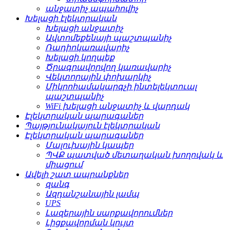
անջատիչ ապահովիչ
Խելացի էլեկտրական
Խելացի անջատիչ
Ավտոմեքենայի պաշտպանիչ
Ռադիոկառավարիչ
Խելացի կողպեք
Ծրագրավորվող կառավարիչ
Վեկտորային փոխարկիչ
Միկրոհամակարգչի ինտելեկտուալ
պաշտպանիչ
WiFi խելացի անջատիչ և վարդակ
Էլեկտրական պարագաներ
Պայթյունակայուն էլեկտրական
Էլեկտրական պարագաներ
Մալուխային կապեր
ՊՎՔ պատված մետաղական խողովակ և
միացում
Ավելի շատ ապրանքներ
զանգ
Ազդանշանային լամպ
UPS
Լազերային սարքավորումներ
Լիցքավորման կույտ