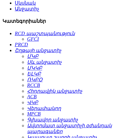
Սկսնակ
Անջատիչ
Կատեգորիաներ
RCD պաշտպանություն
GFCI
PRCD
Շղթայի անջատիչ
ՄԿԲ
Սև անջատիչ
ՄԿԿԲ
ԵԼԿԲ
ՌԿԲՕ
RCCB
Հիդրավլիկ անջատիչ
ACB
ՎԿԲ
Վերափակող
MPCB
Գլխավոր անջատիչ
Ավտոմատ անջատիչի օժանդակ
պարագաներ
Կապույտ շարքի անջատիչ