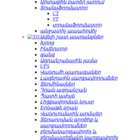
Արտաքին բարձր լարում
Տրանսֆորմատոր
CT
VT
տրանսֆորմատոր
անջատիչ ապահովիչ
Ավելի շատ ապրանքներ
Խրոց
Ինվերտոր
զանգ
Ազդանշանային լամպ
UPS
Վակումի պարագաներ
Լազերային սարքավորումներ
Տերմինալներ
Դռան ազդանշան
Պատի ափսե
Լիցքավորման կույտ
Երկաթե օղակ
Վակուումային պոմպեր
Տեղադրման գործիք և
սարքավորումներ
ջերմակարգավորիչ և
ջերմաստիճանի կարգավորիչ