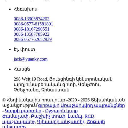
Հեռախոս
0086-13905874202
0086-0577-61581801
0086-18167290551
0086-13587785922
0086-057762652939
Էլ․ փոստ
jack@yuanky.com
Հասցե
298 Weft 19 Road, Յուեցինգի կենտրոնական
արդյունաբերական գոտի, Վենչժոու,
Չժեջիանգ, Չինաստան
© Հեղինակային իրավունք -2020 - 2026 Տեխնիկական
աջակցություն՝
գլոբալսո
Առաջարկվող ապրանքներ
-
Կայքի քարտեզ
-
Բջջային կայք
Ժամաչափ
,
Բաշխիչ տուփ
,
Լամպ
,
RCD
պաշտպանիչ
,
Գլխավոր անջատիչ
,
Շղթայի
անջատիչ
,