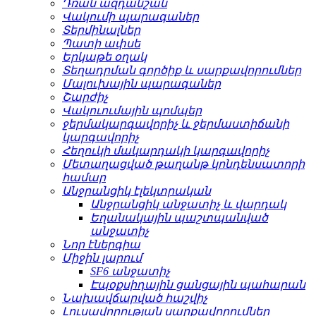
Դռան ազդանշան
Վակումի պարագաներ
Տերմինալներ
Պատի ափսե
Երկաթե օղակ
Տեղադրման գործիք և սարքավորումներ
Մալուխային պարագաներ
Շարժիչ
Վակուումային պոմպեր
ջերմակարգավորիչ և ջերմաստիճանի
կարգավորիչ
Հեղուկի մակարդակի կարգավորիչ
Մետաղացված թաղանթ կոնդենսատորի
համար
Անջրանցիկ էլեկտրական
Անջրանցիկ անջատիչ և վարդակ
Եղանակային պաշտպանված
անջատիչ
Նոր էներգիա
Միջին լարում
SF6 անջատիչ
Էպօքսիդային ցանցային պահարան
Նախավճարված հաշվիչ
Լուսավորության սարքավորումներ