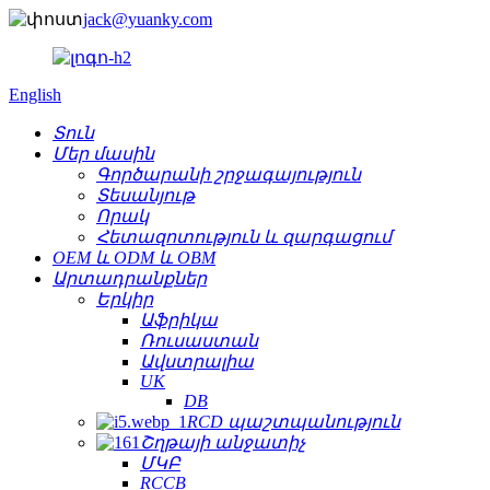
jack@yuanky.com
English
Տուն
Մեր մասին
Գործարանի շրջագայություն
Տեսանյութ
Որակ
Հետազոտություն և զարգացում
OEM և ODM և OBM
Արտադրանքներ
Երկիր
Աֆրիկա
Ռուսաստան
Ավստրալիա
UK
DB
RCD պաշտպանություն
Շղթայի անջատիչ
ՄԿԲ
RCCB