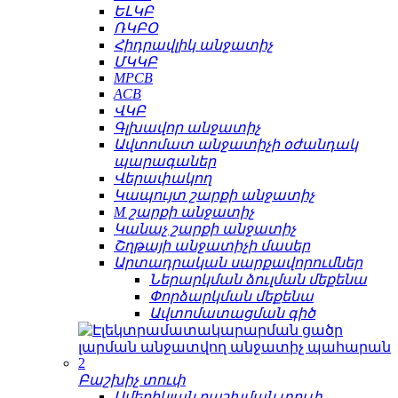
ԵԼԿԲ
ՌԿԲՕ
Հիդրավլիկ անջատիչ
ՄԿԿԲ
MPCB
ACB
ՎԿԲ
Գլխավոր անջատիչ
Ավտոմատ անջատիչի օժանդակ
պարագաներ
Վերափակող
Կապույտ շարքի անջատիչ
M շարքի անջատիչ
Կանաչ շարքի անջատիչ
Շղթայի անջատիչի մասեր
Արտադրական սարքավորումներ
Ներարկման ձուլման մեքենա
Փորձարկման մեքենա
Ավտոմատացման գիծ
Բաշխիչ տուփ
Ամերիկյան բաշխման տուփ