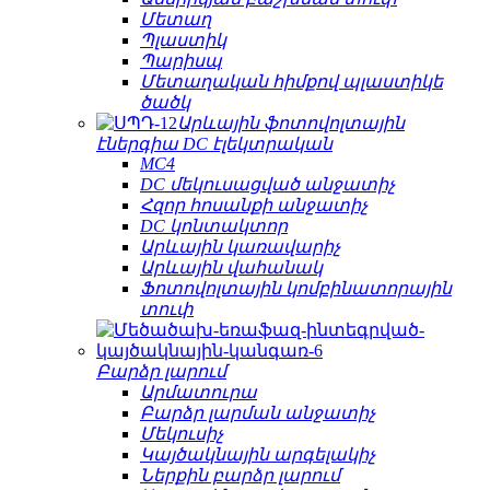
Մետաղ
Պլաստիկ
Պարիսպ
Մետաղական հիմքով պլաստիկե
ծածկ
Արևային ֆոտովոլտային
էներգիա DC էլեկտրական
MC4
DC մեկուսացված անջատիչ
Հզոր հոսանքի անջատիչ
DC կոնտակտոր
Արևային կառավարիչ
Արևային վահանակ
Ֆոտովոլտային կոմբինատորային
տուփ
Բարձր լարում
Արմատուրա
Բարձր լարման անջատիչ
Մեկուսիչ
Կայծակնային արգելակիչ
Ներքին բարձր լարում