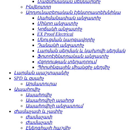
Մագնիսական մեկնարկիչ
Ինվերտոր
Արդյունաբերական էլեկտրատեխնիկա
Սահմանափակ անջատիչ
Միկրո անջատիչ
Կոճակի անջատիչ
EX Proof Electrical
Սնուցման կարգավորիչ
Դանակի անջատիչ
Լարման սեղմակ և կախովի սեղմակ
Ֆոտոէլեկտրական անջատիչ
Հզորության տեղադրում
Պիրսինգային միակցիչ սեղմիչ
Լարման պաշտպանիչ
SPD և զսպիչ
Արմատուրա
Ապահովիչ
Ապահովիչ
Ապահովիչի պահոց
Ապահովիչի անջատում
Ժամաչափ և չափիչ
Ժամաչափ
Ժամաչափ
Էներգիայի հաշվիչ