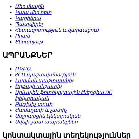
Մեր մասին
Կապ մեզ հետ
Կարիերա
Պատվիրել
Հետազոտություն և զարգացում
Որակ
Տեսանյութ
ԱՊՐԱՆՔՆԵՐ
ՌԿԲՕ
RCD պաշտպանություն
Լարման պաշտպանիչ
Շղթայի անջատիչ
Արևային ֆոտովոլտային էներգիա DC
էլեկտրական
Բաշխիչ տուփ
Ժամաչափ և չափիչ
Անջրանցիկ էլեկտրական
Ավելի շատ ապրանքներ
կոնտակտային տեղեկություններ