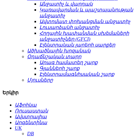
Անջատիչ և վարդակ
Կառավարման և պաշտպանության
անջատիչ
Ավտոմատ փոխանցման անջատիչ
Լուսարձակի անջատիչ
Հողային խափանման սխեմաների
անջատիչներ (GFCI)
Էլեկտրական լարերի սարքեր
Ածխածնային խոզանակ
Օդաճնշական տարր
Արագ համատեղ շարք
Գլանների շարք
Էլեկտրամագնիսական շարք
Մյուսները
Երկիր
Աֆրիկա
Ռուսաստան
Ավստրալիա
Արգենտինա
UK
DB