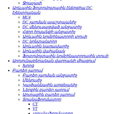
Ջրաչափ
Արևային ֆոտովոլտային էներգիա DC
էլեկտրական
MC4
DC լարման պաշտպանիչ
DC մեկուսացված անջատիչ
Հզոր հոսանքի անջատիչ
Արևային կոմբինատորի տուփ
DC կոնտակտոր
Արևային կառավարիչ
Արևային վահանակ
Ֆոտովոլտային կոմբինատորային տուփ
Արդյունաբերական վարդակի միացում
Խրոց
Բարձր լարում
Բարձր լարման անջատիչ
Մեկուսիչ
Կայծակնային արգելակիչ
Ներքին բարձր լարում
Արտաքին բարձր լարում
Տրանսֆորմատոր
CT
VT
տրանսֆորմատոր