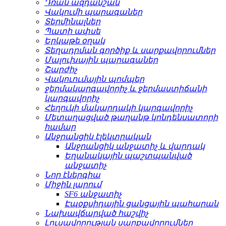
Դռան ազդանշան
Վակումի պարագաներ
Տերմինալներ
Պատի ափսե
Երկաթե օղակ
Տեղադրման գործիք և սարքավորումներ
Մալուխային պարագաներ
Շարժիչ
Վակուումային պոմպեր
ջերմակարգավորիչ և ջերմաստիճանի
կարգավորիչ
Հեղուկի մակարդակի կարգավորիչ
Մետաղացված թաղանթ կոնդենսատորի
համար
Անջրանցիկ էլեկտրական
Անջրանցիկ անջատիչ և վարդակ
Եղանակային պաշտպանված
անջատիչ
Նոր էներգիա
Միջին լարում
SF6 անջատիչ
Էպօքսիդային ցանցային պահարան
Նախավճարված հաշվիչ
Լուսավորության սարքավորումներ