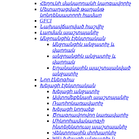
Հեղուկի մակարդակի կարգավորիչ
Մետաղացված թաղանթ
կոնդենսատորի համար
GFCI
Նախավճարված հաշվիչ
Լարման պաշտպանիչ
Անջրանցիկ էլեկտրական
Անջրանցիկ անջատիչ և
վարդակ
անջրանցիկ անջատիչ և
վարդակ
Եղանակային պաշտպանված
անջատիչ
Նոր էներգիա
Խելացի էլեկտրական
Խելացի անջատիչ
Ավտոմեքենայի պաշտպանիչ
Ռադիոկառավարիչ
Խելացի կողպեք
Ծրագրավորվող կառավարիչ
Միկրոհամակարգչի
ինտելեկտուալ պաշտպանիչ
Վեկտորային փոխարկիչ
WiFi խելացի անջատիչ և