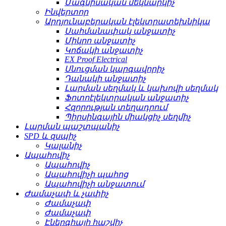
Մագնիսական մեկնարկիչ
Ինվերտոր
Արդյունաբերական էլեկտրատեխնիկա
Սահմանափակ անջատիչ
Միկրո անջատիչ
Կոճակի անջատիչ
EX Proof Electrical
Սնուցման կարգավորիչ
Դանակի անջատիչ
Լարման սեղմակ և կախովի սեղմակ
Ֆոտոէլեկտրական անջատիչ
Հզորության տեղադրում
Պիրսինգային միակցիչ սեղմիչ
Լարման պաշտպանիչ
SPD և զսպիչ
Կալանիչ
Ապահովիչ
Ապահովիչ
Ապահովիչի պահոց
Ապահովիչի անջատում
Ժամաչափ և չափիչ
Ժամաչափ
Ժամաչափ
Էներգիայի հաշվիչ