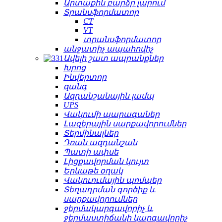
Արտաքին բարձր լարում
Տրանսֆորմատոր
CT
VT
տրանսֆորմատոր
անջատիչ ապահովիչ
Ավելի շատ ապրանքներ
Խրոց
Ինվերտոր
զանգ
Ազդանշանային լամպ
UPS
Վակումի պարագաներ
Լազերային սարքավորումներ
Տերմինալներ
Դռան ազդանշան
Պատի ափսե
Լիցքավորման կույտ
Երկաթե օղակ
Վակուումային պոմպեր
Տեղադրման գործիք և
սարքավորումներ
ջերմակարգավորիչ և
ջերմաստիճանի կարգավորիչ