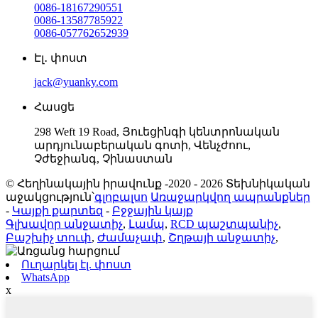
0086-18167290551
0086-13587785922
0086-057762652939
Էլ․ փոստ
jack@yuanky.com
Հասցե
298 Weft 19 Road, Յուեցինգի կենտրոնական
արդյունաբերական գոտի, Վենչժոու,
Չժեջիանգ, Չինաստան
© Հեղինակային իրավունք -2020 - 2026 Տեխնիկական
աջակցություն՝
գլոբալսո
Առաջարկվող ապրանքներ
-
Կայքի քարտեզ
-
Բջջային կայք
Գլխավոր անջատիչ
,
Լամպ
,
RCD պաշտպանիչ
,
Բաշխիչ տուփ
,
Ժամաչափ
,
Շղթայի անջատիչ
,
Ուղարկել էլ. փոստ
WhatsApp
x