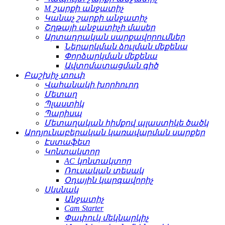
M շարքի անջատիչ
Կանաչ շարքի անջատիչ
Շղթայի անջատիչի մասեր
Արտադրական սարքավորումներ
Ներարկման ձուլման մեքենա
Փորձարկման մեքենա
Ավտոմատացման գիծ
Բաշխիչ տուփ
Վահանակի խորհուրդ
Մետաղ
Պլաստիկ
Պարիսպ
Մետաղական հիմքով պլաստիկե ծածկ
Արդյունաբերական կառավարման սարքեր
Էստաֆետ
Կոնտակտոր
AC կոնտակտոր
Ռուսական տեսակ
Օդային կարգավորիչ
Սկսնակ
Անջատիչ
Cam Starter
Փափուկ մեկնարկիչ