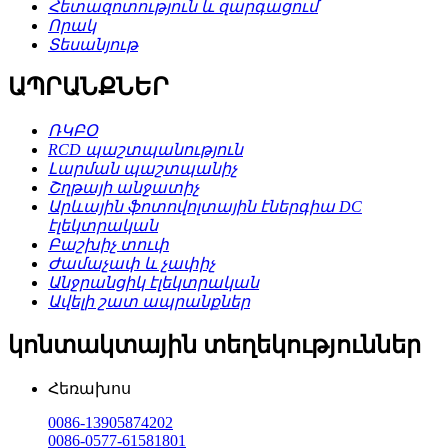
Հետազոտություն և զարգացում
Որակ
Տեսանյութ
ԱՊՐԱՆՔՆԵՐ
ՌԿԲՕ
RCD պաշտպանություն
Լարման պաշտպանիչ
Շղթայի անջատիչ
Արևային ֆոտովոլտային էներգիա DC
էլեկտրական
Բաշխիչ տուփ
Ժամաչափ և չափիչ
Անջրանցիկ էլեկտրական
Ավելի շատ ապրանքներ
կոնտակտային տեղեկություններ
Հեռախոս
0086-13905874202
0086-0577-61581801