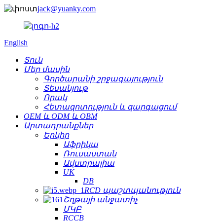
jack@yuanky.com
English
Տուն
Մեր մասին
Գործարանի շրջագայություն
Տեսանյութ
Որակ
Հետազոտություն և զարգացում
OEM և ODM և OBM
Արտադրանքներ
Երկիր
Աֆրիկա
Ռուսաստան
Ավստրալիա
UK
DB
RCD պաշտպանություն
Շղթայի անջատիչ
ՄԿԲ
RCCB