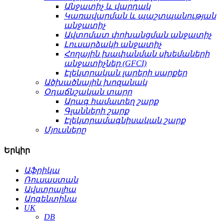
Անջատիչ և վարդակ
Կառավարման և պաշտպանության
անջատիչ
Ավտոմատ փոխանցման անջատիչ
Լուսարձակի անջատիչ
Հողային խափանման սխեմաների
անջատիչներ (GFCI)
Էլեկտրական լարերի սարքեր
Ածխածնային խոզանակ
Օդաճնշական տարր
Արագ համատեղ շարք
Գլանների շարք
Էլեկտրամագնիսական շարք
Մյուսները
Երկիր
Աֆրիկա
Ռուսաստան
Ավստրալիա
Արգենտինա
UK
DB