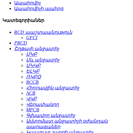
Ապահովիչ
Ապահովիչի պահոց
Կատեգորիաներ
RCD պաշտպանություն
GFCI
PRCD
Շղթայի անջատիչ
ՄԿԲ
Սև անջատիչ
ՄԿԿԲ
ԵԼԿԲ
ՌԿԲՕ
RCCB
Հիդրավլիկ անջատիչ
ACB
ՎԿԲ
Վերափակող
MPCB
Գլխավոր անջատիչ
Ավտոմատ անջատիչի օժանդակ
պարագաներ
Կապույտ շարքի անջատիչ