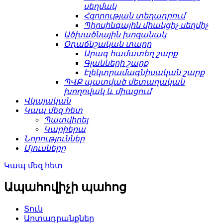
սեղմակ
Հզորության տեղադրում
Պիրսինգային միակցիչ սեղմիչ
Ածխածնային խոզանակ
Օդաճնշական տարր
Արագ համատեղ շարք
Գլանների շարք
Էլեկտրամագնիսական շարք
ՊՎՔ պատված մետաղական
խողովակ և միացում
Վկայական
Կապ մեզ հետ
Պատվիրել
Կարիերա
Նորություններ
Մյուսները
Կապ մեզ հետ
Ապահովիչի պահոց
Տուն
Արտադրանքներ