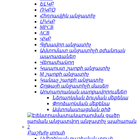
ԵԼԿԲ
ՌԿԲՕ
Հիդրավլիկ անջատիչ
ՄԿԿԲ
MPCB
ACB
ՎԿԲ
Գլխավոր անջատիչ
Ավտոմատ անջատիչի օժանդակ
պարագաներ
Վերափակող
Կապույտ շարքի անջատիչ
M շարքի անջատիչ
Կանաչ շարքի անջատիչ
Շղթայի անջատիչի մասեր
Արտադրական սարքավորումներ
Ներարկման ձուլման մեքենա
Փորձարկման մեքենա
Ավտոմատացման գիծ
Բաշխիչ տուփ
Ամերիկյան բաշխման տուփ