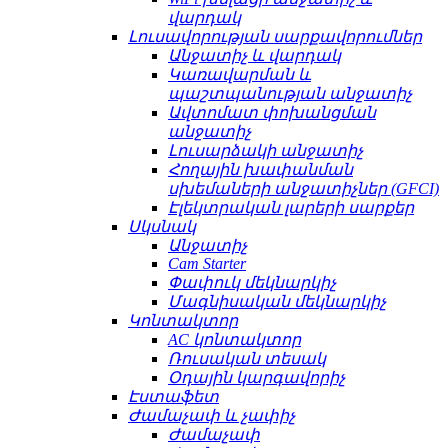
վարդակ
Լուսավորության սարքավորումներ
Անջատիչ և վարդակ
Կառավարման և
պաշտպանության անջատիչ
Ավտոմատ փոխանցման
անջատիչ
Լուսարձակի անջատիչ
Հողային խափանման
սխեմաների անջատիչներ (GFCI)
Էլեկտրական լարերի սարքեր
Սկսնակ
Անջատիչ
Cam Starter
Փափուկ մեկնարկիչ
Մագնիսական մեկնարկիչ
Կոնտակտոր
AC կոնտակտոր
Ռուսական տեսակ
Օդային կարգավորիչ
Էստաֆետ
Ժամաչափ և չափիչ
Ժամաչափ