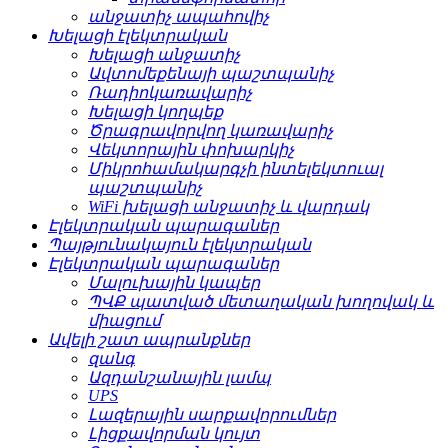
անջատիչ ապահովիչ
Խելացի էլեկտրական
Խելացի անջատիչ
Ավտոմեքենայի պաշտպանիչ
Ռադիոկառավարիչ
Խելացի կողպեք
Ծրագրավորվող կառավարիչ
Վեկտորային փոխարկիչ
Միկրոհամակարգչի ինտելեկտուալ
պաշտպանիչ
WiFi խելացի անջատիչ և վարդակ
Էլեկտրական պարագաներ
Պայթյունակայուն էլեկտրական
Էլեկտրական պարագաներ
Մալուխային կապեր
ՊՎՔ պատված մետաղական խողովակ և
միացում
Ավելի շատ ապրանքներ
զանգ
Ազդանշանային լամպ
UPS
Լազերային սարքավորումներ
Լիցքավորման կույտ