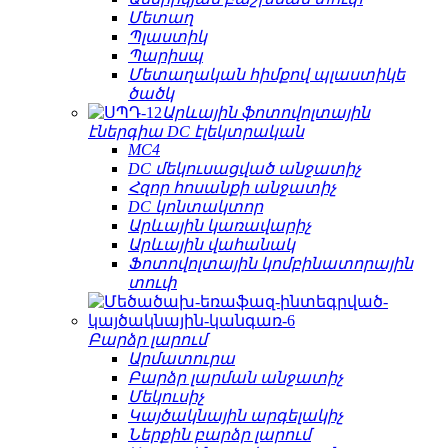
Մետաղ
Պլաստիկ
Պարիսպ
Մետաղական հիմքով պլաստիկե
ծածկ
Արևային ֆոտովոլտային
էներգիա DC էլեկտրական
MC4
DC մեկուսացված անջատիչ
Հզոր հոսանքի անջատիչ
DC կոնտակտոր
Արևային կառավարիչ
Արևային վահանակ
Ֆոտովոլտային կոմբինատորային
տուփ
Բարձր լարում
Արմատուրա
Բարձր լարման անջատիչ
Մեկուսիչ
Կայծակնային արգելակիչ
Ներքին բարձր լարում