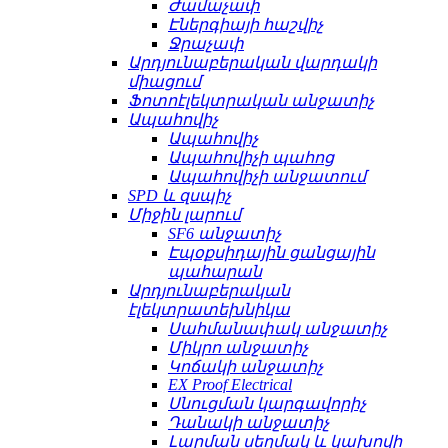
Ժամաչափ
Էներգիայի հաշվիչ
Ջրաչափ
Արդյունաբերական վարդակի
միացում
Ֆոտոէլեկտրական անջատիչ
Ապահովիչ
Ապահովիչ
Ապահովիչի պահոց
Ապահովիչի անջատում
SPD և զսպիչ
Միջին լարում
SF6 անջատիչ
Էպօքսիդային ցանցային
պահարան
Արդյունաբերական
էլեկտրատեխնիկա
Սահմանափակ անջատիչ
Միկրո անջատիչ
Կոճակի անջատիչ
EX Proof Electrical
Սնուցման կարգավորիչ
Դանակի անջատիչ
Լարման սեղմակ և կախովի