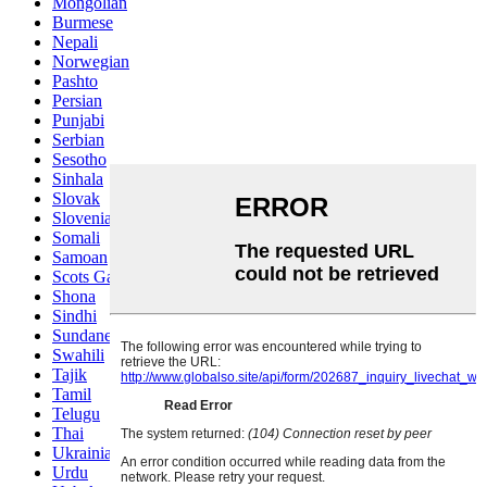
Mongolian
Burmese
Nepali
Norwegian
Pashto
Persian
Punjabi
Serbian
Sesotho
Sinhala
Slovak
Slovenian
Somali
Samoan
Scots Gaelic
Shona
Sindhi
Sundanese
Swahili
Tajik
Tamil
Telugu
Thai
Ukrainian
Urdu