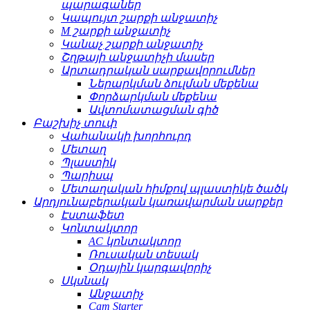
պարագաներ
Կապույտ շարքի անջատիչ
M շարքի անջատիչ
Կանաչ շարքի անջատիչ
Շղթայի անջատիչի մասեր
Արտադրական սարքավորումներ
Ներարկման ձուլման մեքենա
Փորձարկման մեքենա
Ավտոմատացման գիծ
Բաշխիչ տուփ
Վահանակի խորհուրդ
Մետաղ
Պլաստիկ
Պարիսպ
Մետաղական հիմքով պլաստիկե ծածկ
Արդյունաբերական կառավարման սարքեր
Էստաֆետ
Կոնտակտոր
AC կոնտակտոր
Ռուսական տեսակ
Օդային կարգավորիչ
Սկսնակ
Անջատիչ
Cam Starter