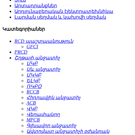
Արտադրանքներ
Արդյունաբերական էլեկտրատեխնիկա
Լարման սեղմակ և կախովի սեղմակ
Կատեգորիաներ
RCD պաշտպանություն
GFCI
PRCD
Շղթայի անջատիչ
ՄԿԲ
Սև անջատիչ
ՄԿԿԲ
ԵԼԿԲ
ՌԿԲՕ
RCCB
Հիդրավլիկ անջատիչ
ACB
ՎԿԲ
Վերափակող
MPCB
Գլխավոր անջատիչ
Ավտոմատ անջատիչի օժանդակ