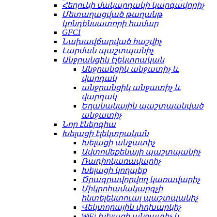
Հեղուկի մակարդակի կարգավորիչ
Մետաղացված թաղանթ
կոնդենսատորի համար
GFCI
Նախավճարված հաշվիչ
Լարման պաշտպանիչ
Անջրանցիկ էլեկտրական
Անջրանցիկ անջատիչ և
վարդակ
անջրանցիկ անջատիչ և
վարդակ
Եղանակային պաշտպանված
անջատիչ
Նոր էներգիա
Խելացի էլեկտրական
Խելացի անջատիչ
Ավտոմեքենայի պաշտպանիչ
Ռադիոկառավարիչ
Խելացի կողպեք
Ծրագրավորվող կառավարիչ
Միկրոհամակարգչի
ինտելեկտուալ պաշտպանիչ
Վեկտորային փոխարկիչ
WiFi խելացի անջատիչ և