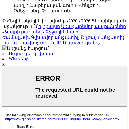
արդյունաբերական գոտի, Վենչժոու,
Չժեջիանգ, Չինաստան
© Հեղինակային իրավունք -2020 - 2026 Տեխնիկական
աջակցություն՝
գլոբալսո
Առաջարկվող ապրանքներ
-
Կայքի քարտեզ
-
Բջջային կայք
Ժամաչափ
,
Գլխավոր անջատիչ
,
Շղթայի անջատիչ
,
Լամպ
,
Բաշխիչ տուփ
,
RCD պաշտպանիչ
,
Ուղարկել էլ. փոստ
WhatsApp
x