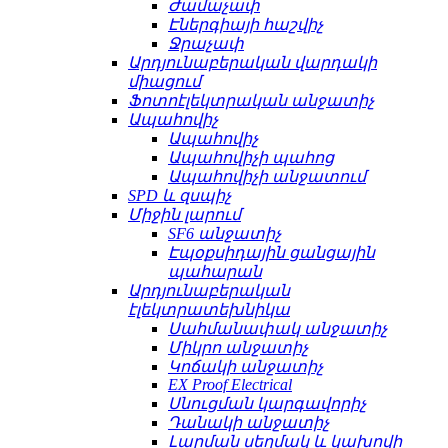
Ժամաչափ
Էներգիայի հաշվիչ
Ջրաչափ
Արդյունաբերական վարդակի
միացում
Ֆոտոէլեկտրական անջատիչ
Ապահովիչ
Ապահովիչ
Ապահովիչի պահոց
Ապահովիչի անջատում
SPD և զսպիչ
Միջին լարում
SF6 անջատիչ
Էպօքսիդային ցանցային
պահարան
Արդյունաբերական
էլեկտրատեխնիկա
Սահմանափակ անջատիչ
Միկրո անջատիչ
Կոճակի անջատիչ
EX Proof Electrical
Սնուցման կարգավորիչ
Դանակի անջատիչ
Լարման սեղմակ և կախովի