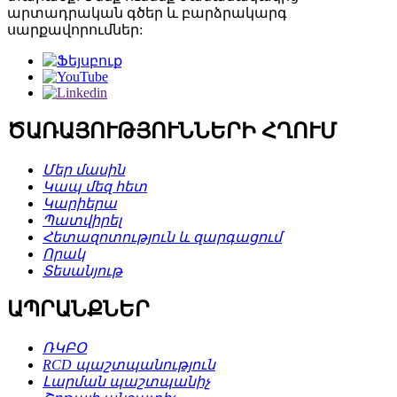
արտադրական գծեր և բարձրակարգ
սարքավորումներ:
ԾԱՌԱՅՈՒԹՅՈՒՆՆԵՐԻ ՀՂՈՒՄ
Մեր մասին
Կապ մեզ հետ
Կարիերա
Պատվիրել
Հետազոտություն և զարգացում
Որակ
Տեսանյութ
ԱՊՐԱՆՔՆԵՐ
ՌԿԲՕ
RCD պաշտպանություն
Լարման պաշտպանիչ