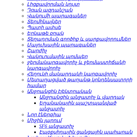
Լիցքավորման կույտ
Դռան ազդանշան
Վակումի պարագաներ
Տերմինալներ
Պատի ափսե
Երկաթե օղակ
Տեղադրման գործիք և սարքավորումներ
Մալուխային պարագաներ
Շարժիչ
Վակուումային պոմպեր
ջերմակարգավորիչ և ջերմաստիճանի
կարգավորիչ
Հեղուկի մակարդակի կարգավորիչ
Մետաղացված թաղանթ կոնդենսատորի
համար
Անջրանցիկ էլեկտրական
Անջրանցիկ անջատիչ և վարդակ
Եղանակային պաշտպանված
անջատիչ
Նոր էներգիա
Միջին լարում
SF6 անջատիչ
Էպօքսիդային ցանցային պահարան