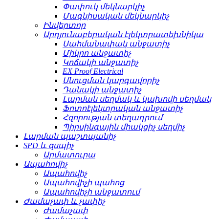
Փափուկ մեկնարկիչ
Մագնիսական մեկնարկիչ
Ինվերտոր
Արդյունաբերական էլեկտրատեխնիկա
Սահմանափակ անջատիչ
Միկրո անջատիչ
Կոճակի անջատիչ
EX Proof Electrical
Սնուցման կարգավորիչ
Դանակի անջատիչ
Լարման սեղմակ և կախովի սեղմակ
Ֆոտոէլեկտրական անջատիչ
Հզորության տեղադրում
Պիրսինգային միակցիչ սեղմիչ
Լարման պաշտպանիչ
SPD և զսպիչ
Արմատուրա
Ապահովիչ
Ապահովիչ
Ապահովիչի պահոց
Ապահովիչի անջատում
Ժամաչափ և չափիչ
Ժամաչափ