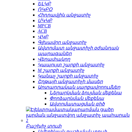
ԵԼԿԲ
ՌԿԲՕ
Հիդրավլիկ անջատիչ
ՄԿԿԲ
MPCB
ACB
ՎԿԲ
Գլխավոր անջատիչ
Ավտոմատ անջատիչի օժանդակ
պարագաներ
Վերափակող
Կապույտ շարքի անջատիչ
M շարքի անջատիչ
Կանաչ շարքի անջատիչ
Շղթայի անջատիչի մասեր
Արտադրական սարքավորումներ
Ներարկման ձուլման մեքենա
Փորձարկման մեքենա
Ավտոմատացման գիծ
Բաշխիչ տուփ
Ամերիկյան բաշխման տուփ