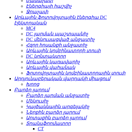
Ժամաչափ
Էներգիայի հաշվիչ
Ջրաչափ
Արևային ֆոտովոլտային էներգիա DC
էլեկտրական
MC4
DC լարման պաշտպանիչ
DC մեկուսացված անջատիչ
Հզոր հոսանքի անջատիչ
Արևային կոմբինատորի տուփ
DC կոնտակտոր
Արևային կառավարիչ
Արևային վահանակ
Ֆոտովոլտային կոմբինատորային տուփ
Արդյունաբերական վարդակի միացում
Խրոց
Բարձր լարում
Բարձր լարման անջատիչ
Մեկուսիչ
Կայծակնային արգելակիչ
Ներքին բարձր լարում
Արտաքին բարձր լարում
Տրանսֆորմատոր
CT