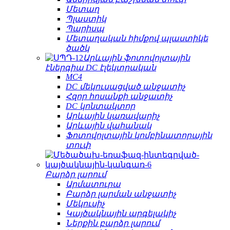
Մետաղ
Պլաստիկ
Պարիսպ
Մետաղական հիմքով պլաստիկե
ծածկ
Արևային ֆոտովոլտային
էներգիա DC էլեկտրական
MC4
DC մեկուսացված անջատիչ
Հզոր հոսանքի անջատիչ
DC կոնտակտոր
Արևային կառավարիչ
Արևային վահանակ
Ֆոտովոլտային կոմբինատորային
տուփ
Բարձր լարում
Արմատուրա
Բարձր լարման անջատիչ
Մեկուսիչ
Կայծակնային արգելակիչ
Ներքին բարձր լարում