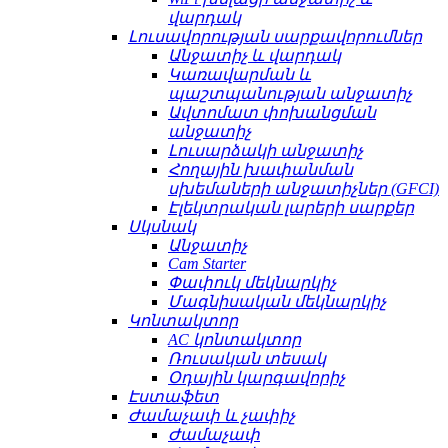
վարդակ
Լուսավորության սարքավորումներ
Անջատիչ և վարդակ
Կառավարման և
պաշտպանության անջատիչ
Ավտոմատ փոխանցման
անջատիչ
Լուսարձակի անջատիչ
Հողային խափանման
սխեմաների անջատիչներ (GFCI)
Էլեկտրական լարերի սարքեր
Սկսնակ
Անջատիչ
Cam Starter
Փափուկ մեկնարկիչ
Մագնիսական մեկնարկիչ
Կոնտակտոր
AC կոնտակտոր
Ռուսական տեսակ
Օդային կարգավորիչ
Էստաֆետ
Ժամաչափ և չափիչ
Ժամաչափ