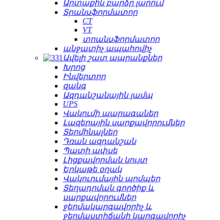
Արտաքին բարձր լարում
Տրանսֆորմատոր
CT
VT
տրանսֆորմատոր
անջատիչ ապահովիչ
Ավելի շատ ապրանքներ
Խրոց
Ինվերտոր
զանգ
Ազդանշանային լամպ
UPS
Վակումի պարագաներ
Լազերային սարքավորումներ
Տերմինալներ
Դռան ազդանշան
Պատի ափսե
Լիցքավորման կույտ
Երկաթե օղակ
Վակուումային պոմպեր
Տեղադրման գործիք և
սարքավորումներ
ջերմակարգավորիչ և
ջերմաստիճանի կարգավորիչ