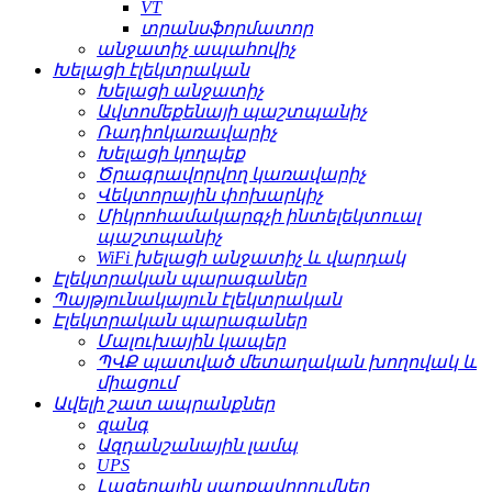
VT
տրանսֆորմատոր
անջատիչ ապահովիչ
Խելացի էլեկտրական
Խելացի անջատիչ
Ավտոմեքենայի պաշտպանիչ
Ռադիոկառավարիչ
Խելացի կողպեք
Ծրագրավորվող կառավարիչ
Վեկտորային փոխարկիչ
Միկրոհամակարգչի ինտելեկտուալ
պաշտպանիչ
WiFi խելացի անջատիչ և վարդակ
Էլեկտրական պարագաներ
Պայթյունակայուն էլեկտրական
Էլեկտրական պարագաներ
Մալուխային կապեր
ՊՎՔ պատված մետաղական խողովակ և
միացում
Ավելի շատ ապրանքներ
զանգ
Ազդանշանային լամպ
UPS
Լազերային սարքավորումներ