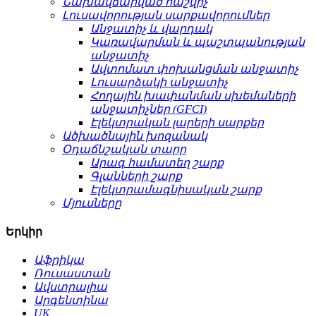
Նախավճարված հաշվիչ
Լուսավորության սարքավորումներ
Անջատիչ և վարդակ
Կառավարման և պաշտպանության
անջատիչ
Ավտոմատ փոխանցման անջատիչ
Լուսարձակի անջատիչ
Հողային խափանման սխեմաների
անջատիչներ (GFCI)
Էլեկտրական լարերի սարքեր
Ածխածնային խոզանակ
Օդաճնշական տարր
Արագ համատեղ շարք
Գլանների շարք
Էլեկտրամագնիսական շարք
Մյուսները
Երկիր
Աֆրիկա
Ռուսաստան
Ավստրալիա
Արգենտինա
UK