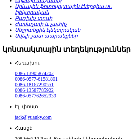
Շղթայի անջատիչ
Արևային ֆոտովոլտային էներգիա DC
էլեկտրական
Բաշխիչ տուփ
Ժամաչափ և չափիչ
Անջրանցիկ էլեկտրական
Ավելի շատ ապրանքներ
կոնտակտային տեղեկություններ
Հեռախոս
0086-13905874202
0086-0577-61581801
0086-18167290551
0086-13587785922
0086-057762652939
Էլ․ փոստ
jack@yuanky.com
Հասցե
298 Weft 19 Road, Յուեցինգի կենտրոնական