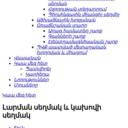
սեղմակ
Հզորության տեղադրում
Պիրսինգային միակցիչ սեղմիչ
Ածխածնային խոզանակ
Օդաճնշական տարր
Արագ համատեղ շարք
Գլանների շարք
Էլեկտրամագնիսական շարք
ՊՎՔ պատված մետաղական
խողովակ և միացում
Վկայական
Կապ մեզ հետ
Պատվիրել
Կարիերա
Նորություններ
Մյուսները
Կապ մեզ հետ
Լարման սեղմակ և կախովի
սեղմակ
Տուն