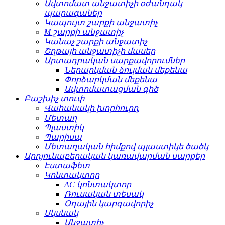
Ավտոմատ անջատիչի օժանդակ
պարագաներ
Կապույտ շարքի անջատիչ
M շարքի անջատիչ
Կանաչ շարքի անջատիչ
Շղթայի անջատիչի մասեր
Արտադրական սարքավորումներ
Ներարկման ձուլման մեքենա
Փորձարկման մեքենա
Ավտոմատացման գիծ
Բաշխիչ տուփ
Վահանակի խորհուրդ
Մետաղ
Պլաստիկ
Պարիսպ
Մետաղական հիմքով պլաստիկե ծածկ
Արդյունաբերական կառավարման սարքեր
Էստաֆետ
Կոնտակտոր
AC կոնտակտոր
Ռուսական տեսակ
Օդային կարգավորիչ
Սկսնակ
Անջատիչ