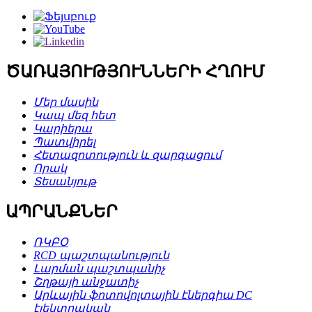
ԾԱՌԱՅՈՒԹՅՈՒՆՆԵՐԻ ՀՂՈՒՄ
Մեր մասին
Կապ մեզ հետ
Կարիերա
Պատվիրել
Հետազոտություն և զարգացում
Որակ
Տեսանյութ
ԱՊՐԱՆՔՆԵՐ
ՌԿԲՕ
RCD պաշտպանություն
Լարման պաշտպանիչ
Շղթայի անջատիչ
Արևային ֆոտովոլտային էներգիա DC
էլեկտրական