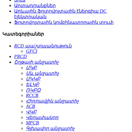
Արտադրանքներ
Արևային ֆոտովոլտային էներգիա DC
էլեկտրական
Ֆոտովոլտային կոմբինատորային տուփ
Կատեգորիաներ
RCD պաշտպանություն
GFCI
PRCD
Շղթայի անջատիչ
ՄԿԲ
Սև անջատիչ
ՄԿԿԲ
ԵԼԿԲ
ՌԿԲՕ
RCCB
Հիդրավլիկ անջատիչ
ACB
ՎԿԲ
Վերափակող
MPCB
Գլխավոր անջատիչ