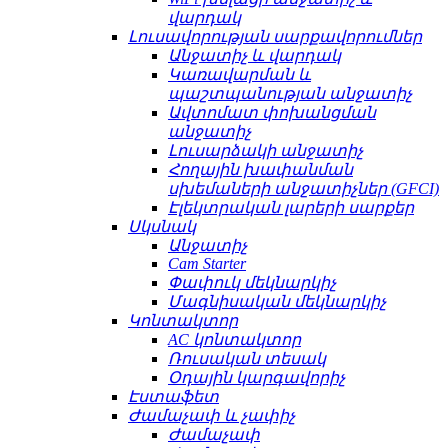
վարդակ
Լուսավորության սարքավորումներ
Անջատիչ և վարդակ
Կառավարման և
պաշտպանության անջատիչ
Ավտոմատ փոխանցման
անջատիչ
Լուսարձակի անջատիչ
Հողային խափանման
սխեմաների անջատիչներ (GFCI)
Էլեկտրական լարերի սարքեր
Սկսնակ
Անջատիչ
Cam Starter
Փափուկ մեկնարկիչ
Մագնիսական մեկնարկիչ
Կոնտակտոր
AC կոնտակտոր
Ռուսական տեսակ
Օդային կարգավորիչ
Էստաֆետ
Ժամաչափ և չափիչ
Ժամաչափ