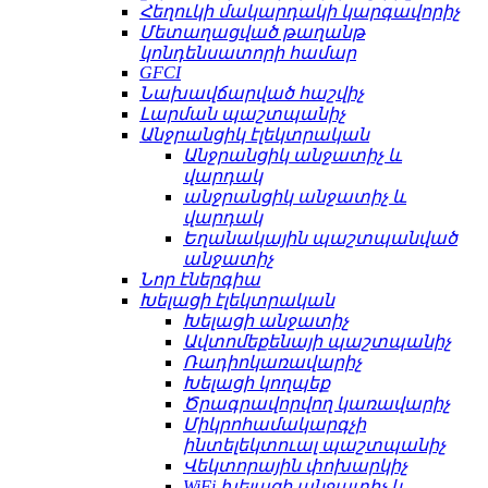
Հեղուկի մակարդակի կարգավորիչ
Մետաղացված թաղանթ
կոնդենսատորի համար
GFCI
Նախավճարված հաշվիչ
Լարման պաշտպանիչ
Անջրանցիկ էլեկտրական
Անջրանցիկ անջատիչ և
վարդակ
անջրանցիկ անջատիչ և
վարդակ
Եղանակային պաշտպանված
անջատիչ
Նոր էներգիա
Խելացի էլեկտրական
Խելացի անջատիչ
Ավտոմեքենայի պաշտպանիչ
Ռադիոկառավարիչ
Խելացի կողպեք
Ծրագրավորվող կառավարիչ
Միկրոհամակարգչի
ինտելեկտուալ պաշտպանիչ
Վեկտորային փոխարկիչ
WiFi խելացի անջատիչ և