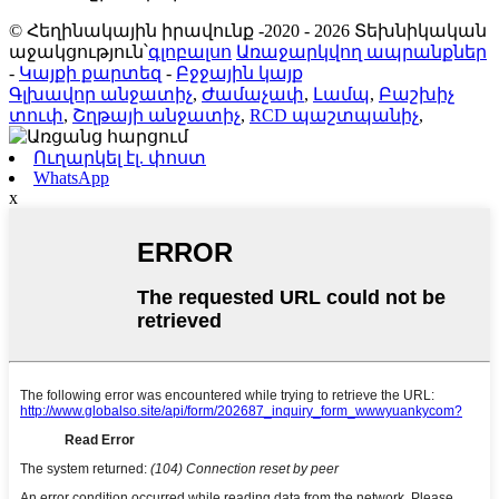
© Հեղինակային իրավունք -2020 - 2026 Տեխնիկական
աջակցություն՝
գլոբալսո
Առաջարկվող ապրանքներ
-
Կայքի քարտեզ
-
Բջջային կայք
Գլխավոր անջատիչ
,
Ժամաչափ
,
Լամպ
,
Բաշխիչ
տուփ
,
Շղթայի անջատիչ
,
RCD պաշտպանիչ
,
Ուղարկել էլ. փոստ
WhatsApp
x