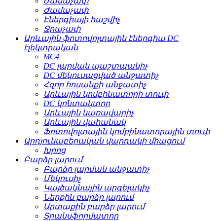
Ժամաչափ
Ժամաչափ
Էներգիայի հաշվիչ
Ջրաչափ
Արևային ֆոտովոլտային էներգիա DC
էլեկտրական
MC4
DC լարման պաշտպանիչ
DC մեկուսացված անջատիչ
Հզոր հոսանքի անջատիչ
Արևային կոմբինատորի տուփ
DC կոնտակտոր
Արևային կառավարիչ
Արևային վահանակ
Ֆոտովոլտային կոմբինատորային տուփ
Արդյունաբերական վարդակի միացում
Խրոց
Բարձր լարում
Բարձր լարման անջատիչ
Մեկուսիչ
Կայծակնային արգելակիչ
Ներքին բարձր լարում
Արտաքին բարձր լարում
Տրանսֆորմատոր