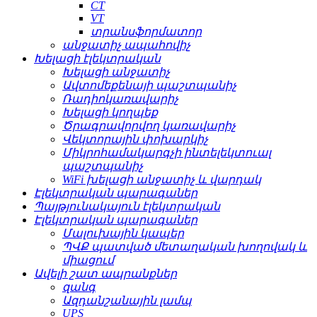
CT
VT
տրանսֆորմատոր
անջատիչ ապահովիչ
Խելացի էլեկտրական
Խելացի անջատիչ
Ավտոմեքենայի պաշտպանիչ
Ռադիոկառավարիչ
Խելացի կողպեք
Ծրագրավորվող կառավարիչ
Վեկտորային փոխարկիչ
Միկրոհամակարգչի ինտելեկտուալ
պաշտպանիչ
WiFi խելացի անջատիչ և վարդակ
Էլեկտրական պարագաներ
Պայթյունակայուն էլեկտրական
Էլեկտրական պարագաներ
Մալուխային կապեր
ՊՎՔ պատված մետաղական խողովակ և
միացում
Ավելի շատ ապրանքներ
զանգ
Ազդանշանային լամպ
UPS