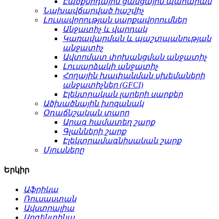
Էպօքսիդային ցանցային պահարան
Նախավճարված հաշվիչ
Լուսավորության սարքավորումներ
Անջատիչ և վարդակ
Կառավարման և պաշտպանության
անջատիչ
Ավտոմատ փոխանցման անջատիչ
Լուսարձակի անջատիչ
Հողային խափանման սխեմաների
անջատիչներ (GFCI)
Էլեկտրական լարերի սարքեր
Ածխածնային խոզանակ
Օդաճնշական տարր
Արագ համատեղ շարք
Գլանների շարք
Էլեկտրամագնիսական շարք
Մյուսները
Երկիր
Աֆրիկա
Ռուսաստան
Ավստրալիա
Արգենտինա