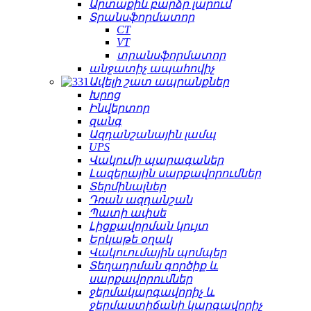
Արտաքին բարձր լարում
Տրանսֆորմատոր
CT
VT
տրանսֆորմատոր
անջատիչ ապահովիչ
Ավելի շատ ապրանքներ
Խրոց
Ինվերտոր
զանգ
Ազդանշանային լամպ
UPS
Վակումի պարագաներ
Լազերային սարքավորումներ
Տերմինալներ
Դռան ազդանշան
Պատի ափսե
Լիցքավորման կույտ
Երկաթե օղակ
Վակուումային պոմպեր
Տեղադրման գործիք և
սարքավորումներ
ջերմակարգավորիչ և
ջերմաստիճանի կարգավորիչ