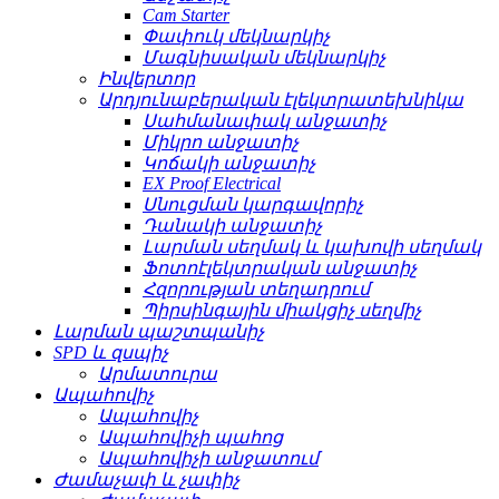
Cam Starter
Փափուկ մեկնարկիչ
Մագնիսական մեկնարկիչ
Ինվերտոր
Արդյունաբերական էլեկտրատեխնիկա
Սահմանափակ անջատիչ
Միկրո անջատիչ
Կոճակի անջատիչ
EX Proof Electrical
Սնուցման կարգավորիչ
Դանակի անջատիչ
Լարման սեղմակ և կախովի սեղմակ
Ֆոտոէլեկտրական անջատիչ
Հզորության տեղադրում
Պիրսինգային միակցիչ սեղմիչ
Լարման պաշտպանիչ
SPD և զսպիչ
Արմատուրա
Ապահովիչ
Ապահովիչ
Ապահովիչի պահոց
Ապահովիչի անջատում
Ժամաչափ և չափիչ