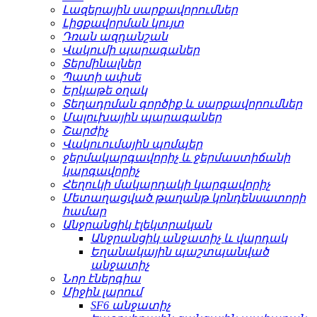
Լազերային սարքավորումներ
Լիցքավորման կույտ
Դռան ազդանշան
Վակումի պարագաներ
Տերմինալներ
Պատի ափսե
Երկաթե օղակ
Տեղադրման գործիք և սարքավորումներ
Մալուխային պարագաներ
Շարժիչ
Վակուումային պոմպեր
ջերմակարգավորիչ և ջերմաստիճանի
կարգավորիչ
Հեղուկի մակարդակի կարգավորիչ
Մետաղացված թաղանթ կոնդենսատորի
համար
Անջրանցիկ էլեկտրական
Անջրանցիկ անջատիչ և վարդակ
Եղանակային պաշտպանված
անջատիչ
Նոր էներգիա
Միջին լարում
SF6 անջատիչ