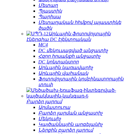
Մետաղ
Պլաստիկ
Պարիսպ
Մետաղական հիմքով պլաստիկե
ծածկ
Արևային ֆոտովոլտային
էներգիա DC էլեկտրական
MC4
DC մեկուսացված անջատիչ
Հզոր հոսանքի անջատիչ
DC կոնտակտոր
Արևային կառավարիչ
Արևային վահանակ
Ֆոտովոլտային կոմբինատորային
տուփ
Բարձր լարում
Արմատուրա
Բարձր լարման անջատիչ
Մեկուսիչ
Կայծակնային արգելակիչ
Ներքին բարձր լարում