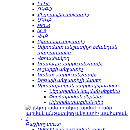
ԵԼԿԲ
ՌԿԲՕ
Հիդրավլիկ անջատիչ
ՄԿԿԲ
MPCB
ACB
ՎԿԲ
Գլխավոր անջատիչ
Ավտոմատ անջատիչի օժանդակ
պարագաներ
Վերափակող
Կապույտ շարքի անջատիչ
M շարքի անջատիչ
Կանաչ շարքի անջատիչ
Շղթայի անջատիչի մասեր
Արտադրական սարքավորումներ
Ներարկման ձուլման մեքենա
Փորձարկման մեքենա
Ավտոմատացման գիծ
Բաշխիչ տուփ
Ամերիկյան բաշխման տուփ