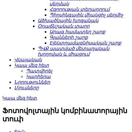
սեղմակ
Հզորության տեղադրում
Պիրսինգային միակցիչ սեղմիչ
Ածխածնային խոզանակ
Օդաճնշական տարր
Արագ համատեղ շարք
Գլանների շարք
Էլեկտրամագնիսական շարք
ՊՎՔ պատված մետաղական
խողովակ և միացում
Վկայական
Կապ մեզ հետ
Պատվիրել
Կարիերա
Նորություններ
Մյուսները
Կապ մեզ հետ
Ֆոտովոլտային կոմբինատորային
տուփ
Տուն