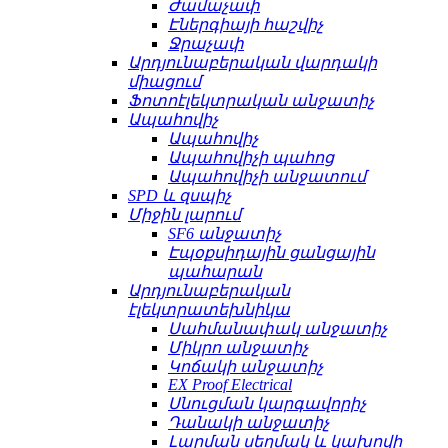
Ժամաչափ
Էներգիայի հաշվիչ
Ջրաչափ
Արդյունաբերական վարդակի
միացում
Ֆոտոէլեկտրական անջատիչ
Ապահովիչ
Ապահովիչ
Ապահովիչի պահոց
Ապահովիչի անջատում
SPD և զսպիչ
Միջին լարում
SF6 անջատիչ
Էպօքսիդային ցանցային
պահարան
Արդյունաբերական
էլեկտրատեխնիկա
Սահմանափակ անջատիչ
Միկրո անջատիչ
Կոճակի անջատիչ
EX Proof Electrical
Սնուցման կարգավորիչ
Դանակի անջատիչ
Լարման սեղմակ և կախովի