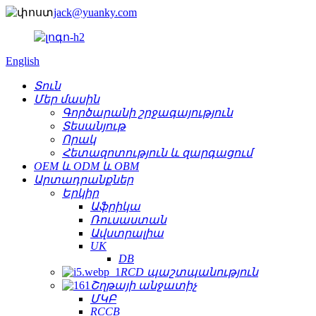
jack@yuanky.com
English
Տուն
Մեր մասին
Գործարանի շրջագայություն
Տեսանյութ
Որակ
Հետազոտություն և զարգացում
OEM և ODM և OBM
Արտադրանքներ
Երկիր
Աֆրիկա
Ռուսաստան
Ավստրալիա
UK
DB
RCD պաշտպանություն
Շղթայի անջատիչ
ՄԿԲ
RCCB