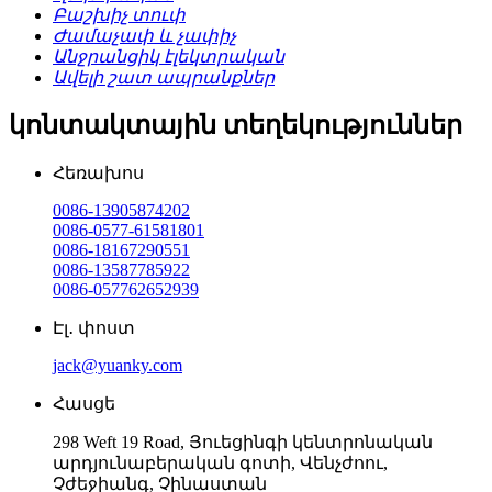
Բաշխիչ տուփ
Ժամաչափ և չափիչ
Անջրանցիկ էլեկտրական
Ավելի շատ ապրանքներ
կոնտակտային տեղեկություններ
Հեռախոս
0086-13905874202
0086-0577-61581801
0086-18167290551
0086-13587785922
0086-057762652939
Էլ․ փոստ
jack@yuanky.com
Հասցե
298 Weft 19 Road, Յուեցինգի կենտրոնական
արդյունաբերական գոտի, Վենչժոու,
Չժեջիանգ, Չինաստան