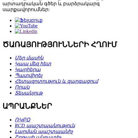
արտադրական գծեր և բարձրակարգ
սարքավորումներ:
ԾԱՌԱՅՈՒԹՅՈՒՆՆԵՐԻ ՀՂՈՒՄ
Մեր մասին
Կապ մեզ հետ
Կարիերա
Պատվիրել
Հետազոտություն և զարգացում
Որակ
Տեսանյութ
ԱՊՐԱՆՔՆԵՐ
ՌԿԲՕ
RCD պաշտպանություն
Լարման պաշտպանիչ
Շղթայի անջատիչ