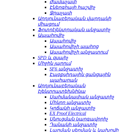
Ժամաչափ
Էներգիայի հաշվիչ
Ջրաչափ
Արդյունաբերական վարդակի
միացում
Ֆոտոէլեկտրական անջատիչ
Ապահովիչ
Ապահովիչ
Ապահովիչի պահոց
Ապահովիչի անջատում
SPD և զսպիչ
Միջին լարում
SF6 անջատիչ
Էպօքսիդային ցանցային
պահարան
Արդյունաբերական
էլեկտրատեխնիկա
Սահմանափակ անջատիչ
Միկրո անջատիչ
Կոճակի անջատիչ
EX Proof Electrical
Սնուցման կարգավորիչ
Դանակի անջատիչ
Լարման սեղմակ և կախովի