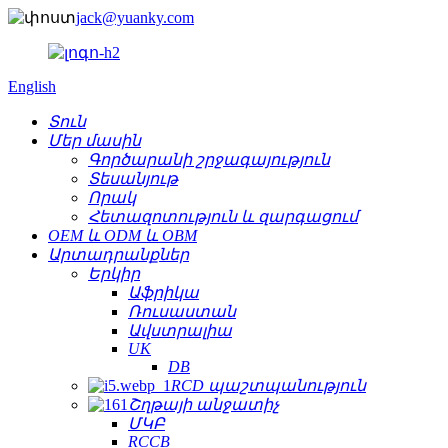
jack@yuanky.com
English
Տուն
Մեր մասին
Գործարանի շրջագայություն
Տեսանյութ
Որակ
Հետազոտություն և զարգացում
OEM և ODM և OBM
Արտադրանքներ
Երկիր
Աֆրիկա
Ռուսաստան
Ավստրալիա
UK
DB
RCD պաշտպանություն
Շղթայի անջատիչ
ՄԿԲ
RCCB