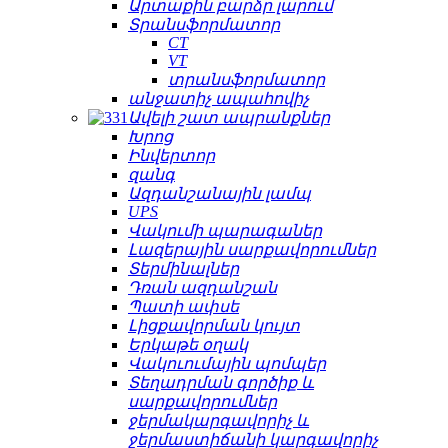
Արտաքին բարձր լարում
Տրանսֆորմատոր
CT
VT
տրանսֆորմատոր
անջատիչ ապահովիչ
Ավելի շատ ապրանքներ
Խրոց
Ինվերտոր
զանգ
Ազդանշանային լամպ
UPS
Վակումի պարագաներ
Լազերային սարքավորումներ
Տերմինալներ
Դռան ազդանշան
Պատի ափսե
Լիցքավորման կույտ
Երկաթե օղակ
Վակուումային պոմպեր
Տեղադրման գործիք և
սարքավորումներ
ջերմակարգավորիչ և
ջերմաստիճանի կարգավորիչ