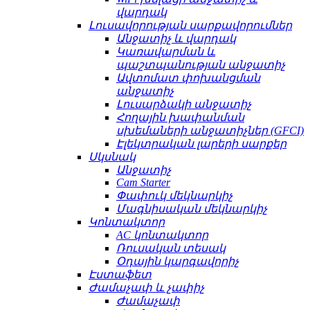
վարդակ
Լուսավորության սարքավորումներ
Անջատիչ և վարդակ
Կառավարման և
պաշտպանության անջատիչ
Ավտոմատ փոխանցման
անջատիչ
Լուսարձակի անջատիչ
Հողային խափանման
սխեմաների անջատիչներ (GFCI)
Էլեկտրական լարերի սարքեր
Սկսնակ
Անջատիչ
Cam Starter
Փափուկ մեկնարկիչ
Մագնիսական մեկնարկիչ
Կոնտակտոր
AC կոնտակտոր
Ռուսական տեսակ
Օդային կարգավորիչ
Էստաֆետ
Ժամաչափ և չափիչ
Ժամաչափ