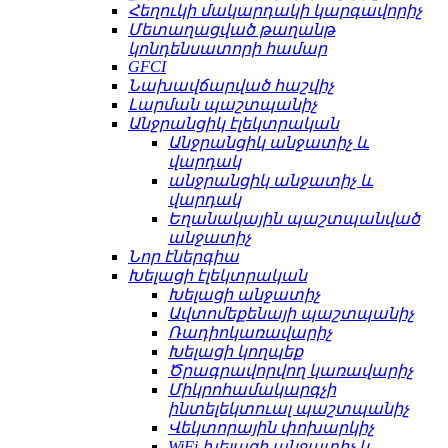
Հեղուկի մակարդակի կարգավորիչ
Մետաղացված թաղանթ
կոնդենսատորի համար
GFCI
Նախավճարված հաշվիչ
Լարման պաշտպանիչ
Անջրանցիկ էլեկտրական
Անջրանցիկ անջատիչ և
վարդակ
անջրանցիկ անջատիչ և
վարդակ
Եղանակային պաշտպանված
անջատիչ
Նոր էներգիա
Խելացի էլեկտրական
Խելացի անջատիչ
Ավտոմեքենայի պաշտպանիչ
Ռադիոկառավարիչ
Խելացի կողպեք
Ծրագրավորվող կառավարիչ
Միկրոհամակարգչի
ինտելեկտուալ պաշտպանիչ
Վեկտորային փոխարկիչ
WiFi խելացի անջատիչ և