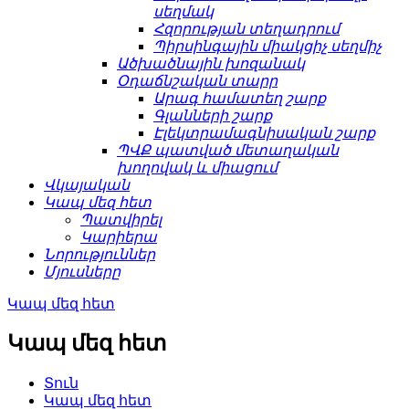
սեղմակ
Հզորության տեղադրում
Պիրսինգային միակցիչ սեղմիչ
Ածխածնային խոզանակ
Օդաճնշական տարր
Արագ համատեղ շարք
Գլանների շարք
Էլեկտրամագնիսական շարք
ՊՎՔ պատված մետաղական
խողովակ և միացում
Վկայական
Կապ մեզ հետ
Պատվիրել
Կարիերա
Նորություններ
Մյուսները
Կապ մեզ հետ
Կապ մեզ հետ
Տուն
Կապ մեզ հետ