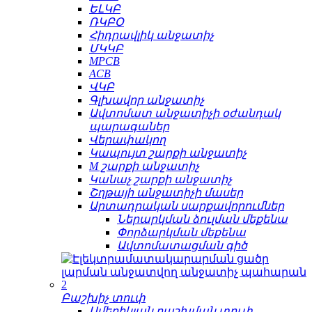
ԵԼԿԲ
ՌԿԲՕ
Հիդրավլիկ անջատիչ
ՄԿԿԲ
MPCB
ACB
ՎԿԲ
Գլխավոր անջատիչ
Ավտոմատ անջատիչի օժանդակ
պարագաներ
Վերափակող
Կապույտ շարքի անջատիչ
M շարքի անջատիչ
Կանաչ շարքի անջատիչ
Շղթայի անջատիչի մասեր
Արտադրական սարքավորումներ
Ներարկման ձուլման մեքենա
Փորձարկման մեքենա
Ավտոմատացման գիծ
Բաշխիչ տուփ
Ամերիկյան բաշխման տուփ