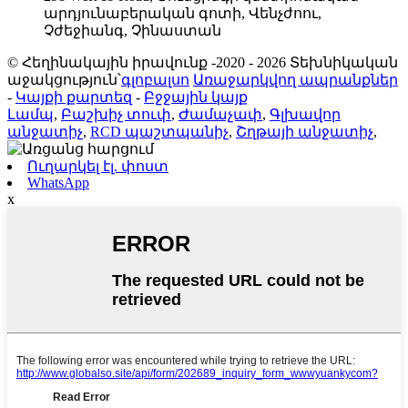
արդյունաբերական գոտի, Վենչժոու,
Չժեջիանգ, Չինաստան
© Հեղինակային իրավունք -2020 - 2026 Տեխնիկական
աջակցություն՝
գլոբալսո
Առաջարկվող ապրանքներ
-
Կայքի քարտեզ
-
Բջջային կայք
Լամպ
,
Բաշխիչ տուփ
,
Ժամաչափ
,
Գլխավոր
անջատիչ
,
RCD պաշտպանիչ
,
Շղթայի անջատիչ
,
Ուղարկել էլ. փոստ
WhatsApp
x