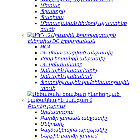
Մետաղ
Պլաստիկ
Պարիսպ
Մետաղական հիմքով պլաստիկե
ծածկ
Արևային ֆոտովոլտային
էներգիա DC էլեկտրական
MC4
DC մեկուսացված անջատիչ
Հզոր հոսանքի անջատիչ
DC կոնտակտոր
Արևային կառավարիչ
Արևային վահանակ
Ֆոտովոլտային կոմբինատորային
տուփ
Բարձր լարում
Արմատուրա
Բարձր լարման անջատիչ
Մեկուսիչ
Կայծակնային արգելակիչ
Ներքին բարձր լարում