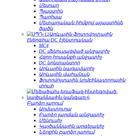
Մետաղ
Պլաստիկ
Պարիսպ
Մետաղական հիմքով պլաստիկե
ծածկ
Արևային ֆոտովոլտային
էներգիա DC էլեկտրական
MC4
DC մեկուսացված անջատիչ
Հզոր հոսանքի անջատիչ
DC կոնտակտոր
Արևային կառավարիչ
Արևային վահանակ
Ֆոտովոլտային կոմբինատորային
տուփ
Բարձր լարում
Արմատուրա
Բարձր լարման անջատիչ
Մեկուսիչ
Կայծակնային արգելակիչ
Ներքին բարձր լարում