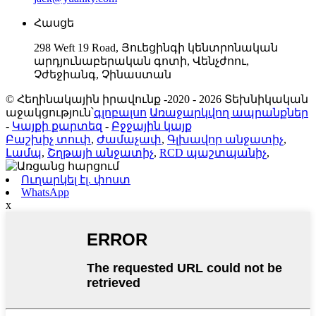
Հասցե
298 Weft 19 Road, Յուեցինգի կենտրոնական
արդյունաբերական գոտի, Վենչժոու,
Չժեջիանգ, Չինաստան
© Հեղինակային իրավունք -2020 - 2026 Տեխնիկական
աջակցություն՝
գլոբալսո
Առաջարկվող ապրանքներ
-
Կայքի քարտեզ
-
Բջջային կայք
Բաշխիչ տուփ
,
Ժամաչափ
,
Գլխավոր անջատիչ
,
Լամպ
,
Շղթայի անջատիչ
,
RCD պաշտպանիչ
,
Ուղարկել էլ. փոստ
WhatsApp
x