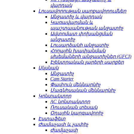
վարդակ
Լուսավորության սարքավորումներ
Անջատիչ և վարդակ
Կառավարման և
պաշտպանության անջատիչ
Ավտոմատ փոխանցման
անջատիչ
Լուսարձակի անջատիչ
Հողային խափանման
սխեմաների անջատիչներ (GFCI)
Էլեկտրական լարերի սարքեր
Սկսնակ
Անջատիչ
Cam Starter
Փափուկ մեկնարկիչ
Մագնիսական մեկնարկիչ
Կոնտակտոր
AC կոնտակտոր
Ռուսական տեսակ
Օդային կարգավորիչ
Էստաֆետ
Ժամաչափ և չափիչ
Ժամաչափ