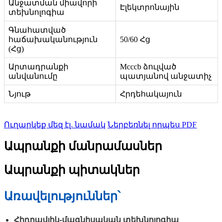
Անջատման միավորի
Էլեկտրոնային
տեխնոլոգիա
Գնահատված
հաճախականություն
50/60 Հց
(Հց)
Արտադրանքի
Mcccb ձուլված
անվանումը
պատյանով անջատիչ
Նյութ
Հրդեհակայուն
Ուղարկեք մեզ էլ. նամակ
Ներբեռնել որպես PDF
Ապրանքի մանրամասներ
Ապրանքի պիտակներ
Առավելություններ՝
Հիդրավլիկ-մագնիսական տեխնոլոգիա