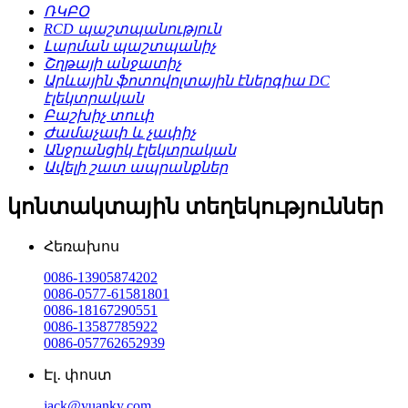
ՌԿԲՕ
RCD պաշտպանություն
Լարման պաշտպանիչ
Շղթայի անջատիչ
Արևային ֆոտովոլտային էներգիա DC
էլեկտրական
Բաշխիչ տուփ
Ժամաչափ և չափիչ
Անջրանցիկ էլեկտրական
Ավելի շատ ապրանքներ
կոնտակտային տեղեկություններ
Հեռախոս
0086-13905874202
0086-0577-61581801
0086-18167290551
0086-13587785922
0086-057762652939
Էլ․ փոստ
jack@yuanky.com