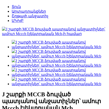
Տուն
Արտադրանքներ
Շղթայի անջատիչ
ՄԿԿԲ
J շարքի MCCB ձուլված
պատյանով անջատիչներ՝ ամուր
Mcccb էլեկտրական Mcb