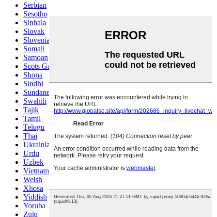
Serbian
Sesotho
Sinhala
Slovak
Slovenian
Somali
Samoan
Scots Gaelic
Shona
Sindhi
Sundanese
Swahili
Tajik
Tamil
Telugu
Thai
Ukrainian
Urdu
Uzbek
Vietnamese
Welsh
Xhosa
Yiddish
Yoruba
Zulu