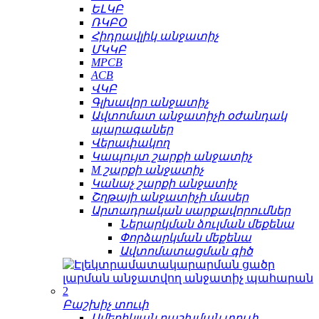
ԵԼԿԲ
ՌԿԲՕ
Հիդրավլիկ անջատիչ
ՄԿԿԲ
MPCB
ACB
ՎԿԲ
Գլխավոր անջատիչ
Ավտոմատ անջատիչի օժանդակ
պարագաներ
Վերափակող
Կապույտ շարքի անջատիչ
M շարքի անջատիչ
Կանաչ շարքի անջատիչ
Շղթայի անջատիչի մասեր
Արտադրական սարքավորումներ
Ներարկման ձուլման մեքենա
Փորձարկման մեքենա
Ավտոմատացման գիծ
Բաշխիչ տուփ
Ամերիկյան բաշխման տուփ