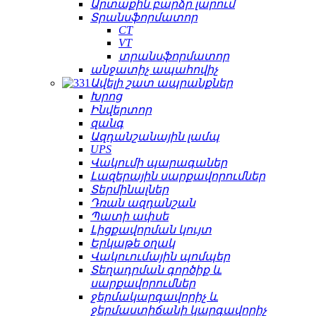
Արտաքին բարձր լարում
Տրանսֆորմատոր
CT
VT
տրանսֆորմատոր
անջատիչ ապահովիչ
Ավելի շատ ապրանքներ
Խրոց
Ինվերտոր
զանգ
Ազդանշանային լամպ
UPS
Վակումի պարագաներ
Լազերային սարքավորումներ
Տերմինալներ
Դռան ազդանշան
Պատի ափսե
Լիցքավորման կույտ
Երկաթե օղակ
Վակուումային պոմպեր
Տեղադրման գործիք և
սարքավորումներ
ջերմակարգավորիչ և
ջերմաստիճանի կարգավորիչ