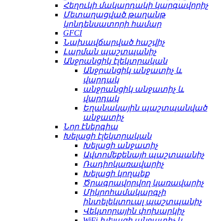
Հեղուկի մակարդակի կարգավորիչ
Մետաղացված թաղանթ
կոնդենսատորի համար
GFCI
Նախավճարված հաշվիչ
Լարման պաշտպանիչ
Անջրանցիկ էլեկտրական
Անջրանցիկ անջատիչ և
վարդակ
անջրանցիկ անջատիչ և
վարդակ
Եղանակային պաշտպանված
անջատիչ
Նոր էներգիա
Խելացի էլեկտրական
Խելացի անջատիչ
Ավտոմեքենայի պաշտպանիչ
Ռադիոկառավարիչ
Խելացի կողպեք
Ծրագրավորվող կառավարիչ
Միկրոհամակարգչի
ինտելեկտուալ պաշտպանիչ
Վեկտորային փոխարկիչ
WiFi խելացի անջատիչ և