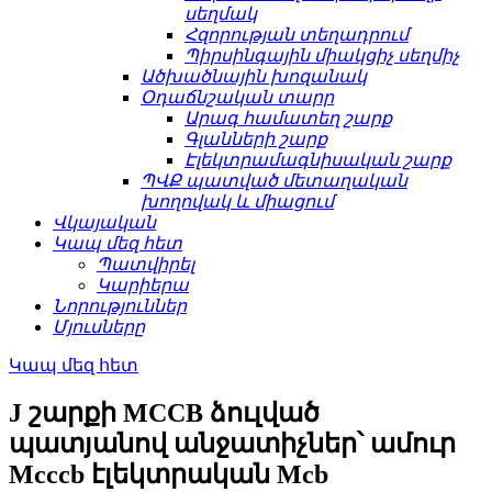
սեղմակ
Հզորության տեղադրում
Պիրսինգային միակցիչ սեղմիչ
Ածխածնային խոզանակ
Օդաճնշական տարր
Արագ համատեղ շարք
Գլանների շարք
Էլեկտրամագնիսական շարք
ՊՎՔ պատված մետաղական
խողովակ և միացում
Վկայական
Կապ մեզ հետ
Պատվիրել
Կարիերա
Նորություններ
Մյուսները
Կապ մեզ հետ
J շարքի MCCB ձուլված
պատյանով անջատիչներ՝ ամուր
Mcccb էլեկտրական Mcb