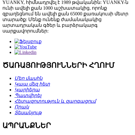
YUANKY, հիմնադրվել է 1989 թվականին: YUANKY-ն
ունի ավելի քան 1000 աշխատակից, որոնք
զբաղեցնում են ավելի քան 65000 քառակուսի մետր
տարածք: Մենք ունենք ժամանակակից
արտադրական գծեր և բարձրակարգ
սարքավորումներ:
ԾԱՌԱՅՈՒԹՅՈՒՆՆԵՐԻ ՀՂՈՒՄ
Մեր մասին
Կապ մեզ հետ
Կարիերա
Պատվիրել
Հետազոտություն և զարգացում
Որակ
Տեսանյութ
ԱՊՐԱՆՔՆԵՐ