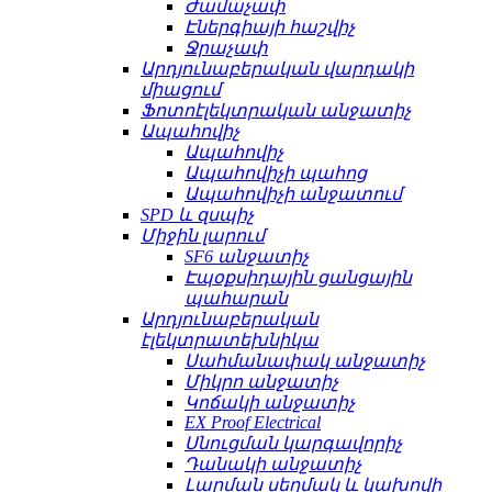
Ժամաչափ
Էներգիայի հաշվիչ
Ջրաչափ
Արդյունաբերական վարդակի
միացում
Ֆոտոէլեկտրական անջատիչ
Ապահովիչ
Ապահովիչ
Ապահովիչի պահոց
Ապահովիչի անջատում
SPD և զսպիչ
Միջին լարում
SF6 անջատիչ
Էպօքսիդային ցանցային
պահարան
Արդյունաբերական
էլեկտրատեխնիկա
Սահմանափակ անջատիչ
Միկրո անջատիչ
Կոճակի անջատիչ
EX Proof Electrical
Սնուցման կարգավորիչ
Դանակի անջատիչ
Լարման սեղմակ և կախովի