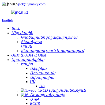
jack@yuanky.com
English
Տուն
Մեր մասին
Գործարանի շրջագայություն
Տեսանյութ
Որակ
Հետազոտություն և զարգացում
OEM և ODM և OBM
Արտադրանքներ
Երկիր
Աֆրիկա
Ռուսաստան
Ավստրալիա
UK
DB
RCD պաշտպանություն
Շղթայի անջատիչ
ՄԿԲ
RCCB