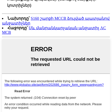
կոտրիչներ)
Նախորդը՝
S160 շարքի MCCB ձուլված պատյանով
անջատիչներ
Հաջորդը՝
Սև մանրանկարչական անջատիչ AC
MCB