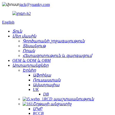
jack@yuanky.com
English
Տուն
Մեր մասին
Գործարանի շրջագայություն
Տեսանյութ
Որակ
Հետազոտություն և զարգացում
OEM և ODM և OBM
Արտադրանքներ
Երկիր
Աֆրիկա
Ռուսաստան
Ավստրալիա
UK
DB
RCD պաշտպանություն
Շղթայի անջատիչ
ՄԿԲ
RCCB