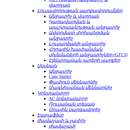
վարդակ
Լուսավորության սարքավորումներ
Անջատիչ և վարդակ
Կառավարման և
պաշտպանության անջատիչ
Ավտոմատ փոխանցման
անջատիչ
Լուսարձակի անջատիչ
Հողային խափանման
սխեմաների անջատիչներ (GFCI)
Էլեկտրական լարերի սարքեր
Սկսնակ
Անջատիչ
Cam Starter
Փափուկ մեկնարկիչ
Մագնիսական մեկնարկիչ
Կոնտակտոր
AC կոնտակտոր
Ռուսական տեսակ
Օդային կարգավորիչ
Էստաֆետ
Ժամաչափ և չափիչ
Ժամաչափ