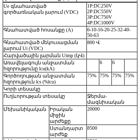
1P:DC250V
Ue գնահատված
2P:DC550V
գործառնական լարում (VDC)
3P:DC750V
4P:DC1000V
6-10-16-20-25-32-40-
Գնահատված հոսանքը (A)
50-63
Գնահատված մեկուսացման
800 Վ
լարում Ui (VDC)
Հարվածային լարման Uimp (կՎ)
6
6
Առավելագույն անջատման
հզորությունը lcu(kA)
75%
75%
75%
75%
Գործողության անջատման
հզորություն lcs (%lcu)
Կորի տեսակը
Ուղևորության տեսակը
Ջերմա-
մագնիսական
20000
Մեխանիկական
Իրական
միջին
արժեքը
8500
Ստանդարտ
արժեք