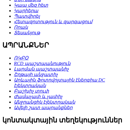
Կապ մեզ հետ
Կարիերա
Պատվիրել
Հետազոտություն և զարգացում
Որակ
Տեսանյութ
ԱՊՐԱՆՔՆԵՐ
ՌԿԲՕ
RCD պաշտպանություն
Լարման պաշտպանիչ
Շղթայի անջատիչ
Արևային ֆոտովոլտային էներգիա DC
էլեկտրական
Բաշխիչ տուփ
Ժամաչափ և չափիչ
Անջրանցիկ էլեկտրական
Ավելի շատ ապրանքներ
կոնտակտային տեղեկություններ