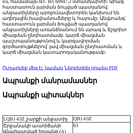
lcu, համաձայն IEC IEC60947-2 ստանդարտի։ Արագ՝
հաստատուն լարման ձուլված պատյանով
անջատիչները արդյունավետորեն կանխում են
աղեղային խափանումները և հալումը։ Անվտանգ՝
հաստատուն լարման ձուլված պատյանով
անջատիչները առանձնանում են արագ և ճշգրիտ
միացման ընդհատմամբ, կարճ միացման
պաշտպանությունով և կարգավորման
գործառույթներով՝ լավ միացման ընդհատման և
կարճ միացման կատարողականությամբ։
Ուղարկեք մեզ էլ. նամակ
Ներբեռնել որպես PDF
Ապրանքի մանրամասներ
Ապրանքի պիտակներ
QB1-63Z
LQB1-63Z շարքի անջատիչ
63
Շրջանակի աստիճանի
գնահատված հոսանք (A)