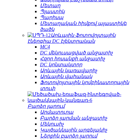
Մետաղ
Պլաստիկ
Պարիսպ
Մետաղական հիմքով պլաստիկե
ծածկ
Արևային ֆոտովոլտային
էներգիա DC էլեկտրական
MC4
DC մեկուսացված անջատիչ
Հզոր հոսանքի անջատիչ
DC կոնտակտոր
Արևային կառավարիչ
Արևային վահանակ
Ֆոտովոլտային կոմբինատորային
տուփ
Բարձր լարում
Արմատուրա
Բարձր լարման անջատիչ
Մեկուսիչ
Կայծակնային արգելակիչ
Ներքին բարձր լարում