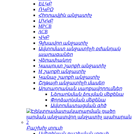
ԵԼԿԲ
ՌԿԲՕ
Հիդրավլիկ անջատիչ
ՄԿԿԲ
MPCB
ACB
ՎԿԲ
Գլխավոր անջատիչ
Ավտոմատ անջատիչի օժանդակ
պարագաներ
Վերափակող
Կապույտ շարքի անջատիչ
M շարքի անջատիչ
Կանաչ շարքի անջատիչ
Շղթայի անջատիչի մասեր
Արտադրական սարքավորումներ
Ներարկման ձուլման մեքենա
Փորձարկման մեքենա
Ավտոմատացման գիծ
Բաշխիչ տուփ
Ամերիկյան բաշխման տուփ