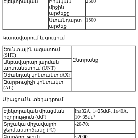
2500
Էլեկտրական
Իրական
միջին
արժեքը
1500
Ստանդարտ
արժեք
Կառավարում և ցուցում
Շունտային ազատում
(SHT)
Ընտրանք
Անբավարար լարման
արտանետում (UNT)
Օժանդակ կոնտակտ (AX)
Զարթուցիչի կոնտակտ
(AL)
Միացում և տեղադրում
Էլեկտրական միացման
In≤32A, 1~25մմ², 1≥40A,
հզորություն (մմ²)
10~35մմ²
Շրջակա միջավայրի
-20-70։
ջերմաստիճանը (℃)
≤2000
Բարձրություն