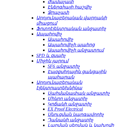
Ժամաչափ
Էներգիայի հաշվիչ
Ջրաչափ
Արդյունաբերական վարդակի
միացում
Ֆոտոէլեկտրական անջատիչ
Ապահովիչ
Ապահովիչ
Ապահովիչի պահոց
Ապահովիչի անջատում
SPD և զսպիչ
Միջին լարում
SF6 անջատիչ
Էպօքսիդային ցանցային
պահարան
Արդյունաբերական
էլեկտրատեխնիկա
Սահմանափակ անջատիչ
Միկրո անջատիչ
Կոճակի անջատիչ
EX Proof Electrical
Սնուցման կարգավորիչ
Դանակի անջատիչ
Լարման սեղմակ և կախովի