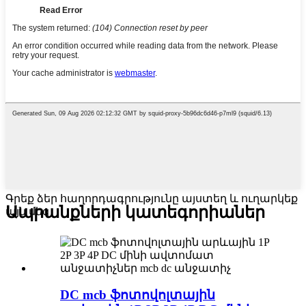
Գրեք ձեր հաղորդագրությունը այստեղ և ուղարկեք
Ապրանքների կատեգորիաներ
այն մեզ
DC mcb ֆոտովոլտային