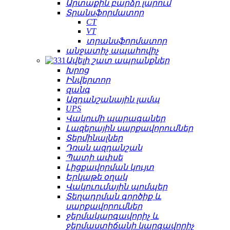
Արտաքին բարձր լարում
Տրանսֆորմատոր
CT
VT
տրանսֆորմատոր
անջատիչ ապահովիչ
Ավելի շատ ապրանքներ
Խրոց
Ինվերտոր
զանգ
Ազդանշանային լամպ
UPS
Վակումի պարագաներ
Լազերային սարքավորումներ
Տերմինալներ
Դռան ազդանշան
Պատի ափսե
Լիցքավորման կույտ
Երկաթե օղակ
Վակուումային պոմպեր
Տեղադրման գործիք և
սարքավորումներ
ջերմակարգավորիչ և
ջերմաստիճանի կարգավորիչ