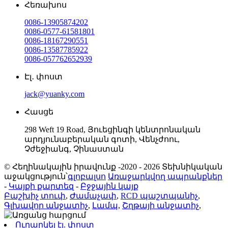
Հեռախոս
0086-13905874202
0086-0577-61581801
0086-18167290551
0086-13587785922
0086-057762652939
Էլ․ փոստ
jack@yuanky.com
Հասցե
298 Weft 19 Road, Յուեցինգի կենտրոնական
արդյունաբերական գոտի, Վենչժոու,
Չժեջիանգ, Չինաստան
© Հեղինակային իրավունք -2020 - 2026 Տեխնիկական
աջակցություն՝
գլոբալսո
Առաջարկվող ապրանքներ
-
Կայքի քարտեզ
-
Բջջային կայք
Բաշխիչ տուփ
,
Ժամաչափ
,
RCD պաշտպանիչ
,
Գլխավոր անջատիչ
,
Լամպ
,
Շղթայի անջատիչ
,
Ուղարկել էլ. փոստ