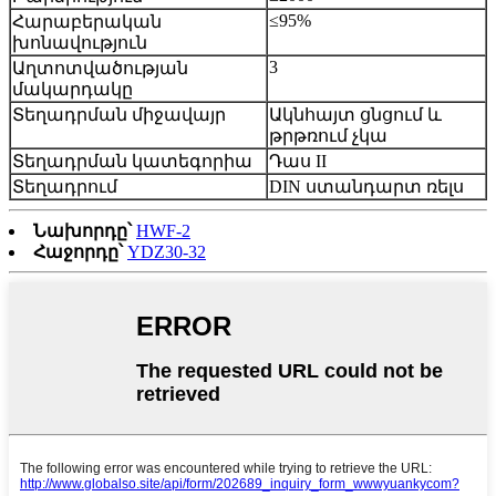
≤95%
Հարաբերական
խոնավություն
3
Աղտոտվածության
մակարդակը
Տեղադրման միջավայր
Ակնհայտ ցնցում և
թրթռում չկա
Տեղադրման կատեգորիա
Դաս II
Տեղադրում
DIN ստանդարտ ռելս
Նախորդը՝
HWF-2
Հաջորդը՝
YDZ30-32