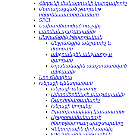
Հեղուկի մակարդակի կարգավորիչ
Մետաղացված թաղանթ
կոնդենսատորի համար
GFCI
Նախավճարված հաշվիչ
Լարման պաշտպանիչ
Անջրանցիկ էլեկտրական
Անջրանցիկ անջատիչ և
վարդակ
անջրանցիկ անջատիչ և
վարդակ
Եղանակային պաշտպանված
անջատիչ
Նոր էներգիա
Խելացի էլեկտրական
Խելացի անջատիչ
Ավտոմեքենայի պաշտպանիչ
Ռադիոկառավարիչ
Խելացի կողպեք
Ծրագրավորվող կառավարիչ
Միկրոհամակարգչի
ինտելեկտուալ պաշտպանիչ
Վեկտորային փոխարկիչ
WiFi խելացի անջատիչ և