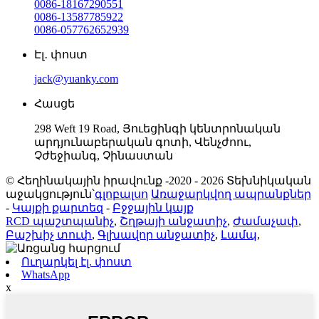
0086-18167290551
0086-13587785922
0086-057762652939
Էլ․ փոստ
jack@yuanky.com
Հասցե
298 Weft 19 Road, Յուեցինգի կենտրոնական
արդյունաբերական գոտի, Վենչժոու,
Չժեջիանգ, Չինաստան
© Հեղինակային իրավունք -2020 - 2026 Տեխնիկական
աջակցություն՝
գլոբալսո
Առաջարկվող ապրանքներ
-
Կայքի քարտեզ
-
Բջջային կայք
RCD պաշտպանիչ
,
Շղթայի անջատիչ
,
Ժամաչափ
,
Բաշխիչ տուփ
,
Գլխավոր անջատիչ
,
Լամպ
,
Ուղարկել էլ. փոստ
WhatsApp
x