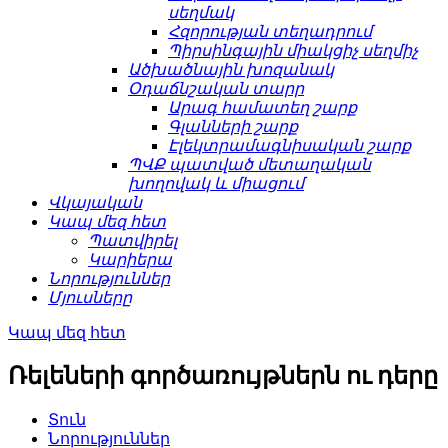
սեղմակ
Հզորության տեղադրում
Պիրսինգային միակցիչ սեղմիչ
Ածխածնային խոզանակ
Օդաճնշական տարր
Արագ համատեղ շարք
Գլանների շարք
Էլեկտրամագնիսական շարք
ՊՎՔ պատված մետաղական
խողովակ և միացում
Վկայական
Կապ մեզ հետ
Պատվիրել
Կարիերա
Նորություններ
Մյուսները
Կապ մեզ հետ
Ռելեների գործառույթներն ու դերը
Տուն
Նորություններ