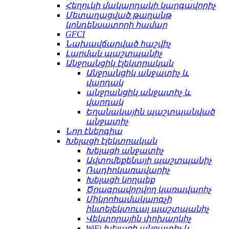
Հեղուկի մակարդակի կարգավորիչ
Մետաղացված թաղանթ
կոնդենսատորի համար
GFCI
Նախավճարված հաշվիչ
Լարման պաշտպանիչ
Անջրանցիկ էլեկտրական
Անջրանցիկ անջատիչ և
վարդակ
անջրանցիկ անջատիչ և
վարդակ
Եղանակային պաշտպանված
անջատիչ
Նոր էներգիա
Խելացի էլեկտրական
Խելացի անջատիչ
Ավտոմեքենայի պաշտպանիչ
Ռադիոկառավարիչ
Խելացի կողպեք
Ծրագրավորվող կառավարիչ
Միկրոհամակարգչի
ինտելեկտուալ պաշտպանիչ
Վեկտորային փոխարկիչ
WiFi խելացի անջատիչ և