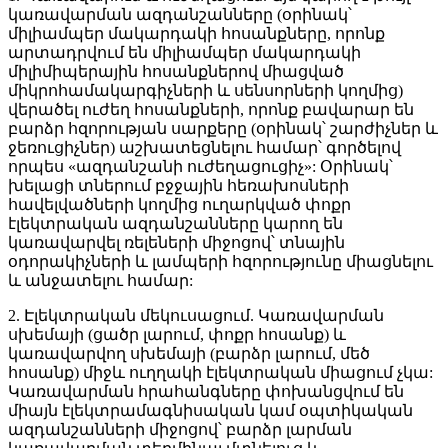
կառավարման ազդանշանները (օրինակ՝
միլիամպեր մակարդակի հոսանքները, որոնք
արտադրվում են միլիամպեր մակարդակի
միլիմիպերային հոսանքներով միացված
միկրոհամակարգիչների և սենսորների կողմից)
վերածել ուժեղ հոսանքների, որոնք բավարար են
բարձր հզորության սարքերը (օրինակ՝ շարժիչներ և
ջեռուցիչներ) աշխատեցնելու համար՝ գործելով
որպես «ազդանշանի ուժեղացուցիչ»: Օրինակ՝
խելացի տներում բջջային հեռախոսների
հավելվածների կողմից ուղարկված փոքր
էլեկտրական ազդանշանները կարող են
կառավարվել ռելեների միջոցով՝ տնային
օդորակիչների և լամպերի հզորությունը միացնելու
և անջատելու համար:
2. Էլեկտրական մեկուսացում. Կառավարման
սխեմայի (ցածր լարում, փոքր հոսանք) և
կառավարվող սխեմայի (բարձր լարում, մեծ
հոսանք) միջև ուղղակի էլեկտրական միացում չկա:
Կառավարման հրահանգները փոխանցվում են
միայն էլեկտրամագնիսական կամ օպտիկական
ազդանշանների միջոցով՝ բարձր լարման