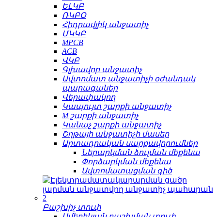
ԵԼԿԲ
ՌԿԲՕ
Հիդրավլիկ անջատիչ
ՄԿԿԲ
MPCB
ACB
ՎԿԲ
Գլխավոր անջատիչ
Ավտոմատ անջատիչի օժանդակ
պարագաներ
Վերափակող
Կապույտ շարքի անջատիչ
M շարքի անջատիչ
Կանաչ շարքի անջատիչ
Շղթայի անջատիչի մասեր
Արտադրական սարքավորումներ
Ներարկման ձուլման մեքենա
Փորձարկման մեքենա
Ավտոմատացման գիծ
Բաշխիչ տուփ
Ամերիկյան բաշխման տուփ