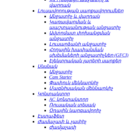
վարդակ
Լուսավորության սարքավորումներ
Անջատիչ և վարդակ
Կառավարման և
պաշտպանության անջատիչ
Ավտոմատ փոխանցման
անջատիչ
Լուսարձակի անջատիչ
Հողային խափանման
սխեմաների անջատիչներ (GFCI)
Էլեկտրական լարերի սարքեր
Սկսնակ
Անջատիչ
Cam Starter
Փափուկ մեկնարկիչ
Մագնիսական մեկնարկիչ
Կոնտակտոր
AC կոնտակտոր
Ռուսական տեսակ
Օդային կարգավորիչ
Էստաֆետ
Ժամաչափ և չափիչ
Ժամաչափ