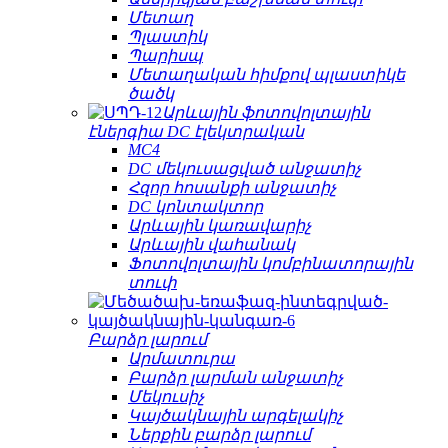
Մետաղ
Պլաստիկ
Պարիսպ
Մետաղական հիմքով պլաստիկե
ծածկ
Արևային ֆոտովոլտային
էներգիա DC էլեկտրական
MC4
DC մեկուսացված անջատիչ
Հզոր հոսանքի անջատիչ
DC կոնտակտոր
Արևային կառավարիչ
Արևային վահանակ
Ֆոտովոլտային կոմբինատորային
տուփ
Բարձր լարում
Արմատուրա
Բարձր լարման անջատիչ
Մեկուսիչ
Կայծակնային արգելակիչ
Ներքին բարձր լարում