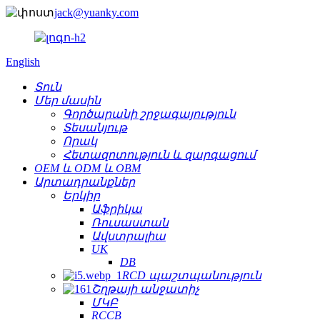
jack@yuanky.com
English
Տուն
Մեր մասին
Գործարանի շրջագայություն
Տեսանյութ
Որակ
Հետազոտություն և զարգացում
OEM և ODM և OBM
Արտադրանքներ
Երկիր
Աֆրիկա
Ռուսաստան
Ավստրալիա
UK
DB
RCD պաշտպանություն
Շղթայի անջատիչ
ՄԿԲ
RCCB