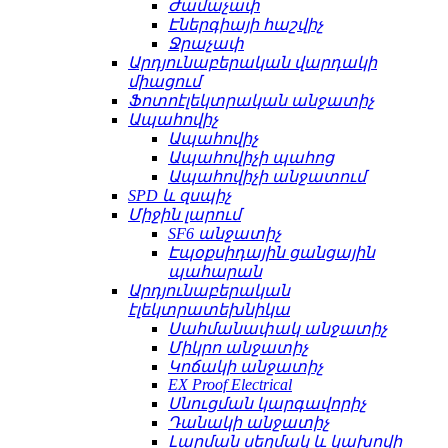
Ժամաչափ
Էներգիայի հաշվիչ
Ջրաչափ
Արդյունաբերական վարդակի
միացում
Ֆոտոէլեկտրական անջատիչ
Ապահովիչ
Ապահովիչ
Ապահովիչի պահոց
Ապահովիչի անջատում
SPD և զսպիչ
Միջին լարում
SF6 անջատիչ
Էպօքսիդային ցանցային
պահարան
Արդյունաբերական
էլեկտրատեխնիկա
Սահմանափակ անջատիչ
Միկրո անջատիչ
Կոճակի անջատիչ
EX Proof Electrical
Սնուցման կարգավորիչ
Դանակի անջատիչ
Լարման սեղմակ և կախովի