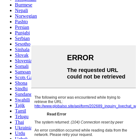
Burmese
Nepali
Norwegian
Pashto
Persian
Punjabi
Serbian
Sesotho
Sinhala
Slovak
Slovenian
Somali
Samoan
Scots Gaelic
Shona
Sindhi
Sundanese
Swahili
Tajik
Tamil
Telugu
Thai
Ukrainian
Urdu
Uzbek