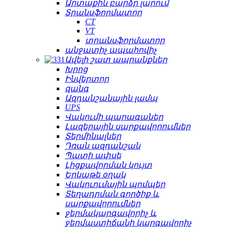
Արտաքին բարձր լարում
Տրանսֆորմատոր
CT
VT
տրանսֆորմատոր
անջատիչ ապահովիչ
Ավելի շատ ապրանքներ
Խրոց
Ինվերտոր
զանգ
Ազդանշանային լամպ
UPS
Վակումի պարագաներ
Լազերային սարքավորումներ
Տերմինալներ
Դռան ազդանշան
Պատի ափսե
Լիցքավորման կույտ
Երկաթե օղակ
Վակուումային պոմպեր
Տեղադրման գործիք և
սարքավորումներ
ջերմակարգավորիչ և
ջերմաստիճանի կարգավորիչ