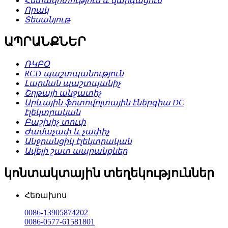
Հետազոտություն և զարգացում
Որակ
Տեսանյութ
ԱՊՐԱՆՔՆԵՐ
ՌԿԲՕ
RCD պաշտպանություն
Լարման պաշտպանիչ
Շղթայի անջատիչ
Արևային ֆոտովոլտային էներգիա DC
էլեկտրական
Բաշխիչ տուփ
Ժամաչափ և չափիչ
Անջրանցիկ էլեկտրական
Ավելի շատ ապրանքներ
կոնտակտային տեղեկություններ
Հեռախոս
0086-13905874202
0086-0577-61581801