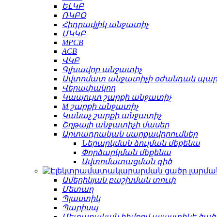
ԵԼԿԲ
ՌԿԲՕ
Հիդրավլիկ անջատիչ
ՄԿԿԲ
MPCB
ACB
ՎԿԲ
Գլխավոր անջատիչ
Ավտոմատ անջատիչի օժանդակ պա
Վերափակող
Կապույտ շարքի անջատիչ
M շարքի անջատիչ
Կանաչ շարքի անջատիչ
Շղթայի անջատիչի մասեր
Արտադրական սարքավորումներ
Ներարկման ձուլման մեքենա
Փորձարկման մեքենա
Ավտոմատացման գիծ
Ամերիկյան բաշխման տուփ
Մետաղ
Պլաստիկ
Պարիսպ
Մետաղական հիմքով պլաստիկե ծած