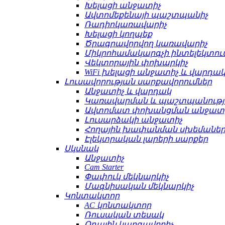
Խելացի անջատիչ
Ավտոմեքենայի պաշտպանիչ
Ռադիոկառավարիչ
Խելացի կողպեք
Ծրագրավորվող կառավարիչ
Միկրոհամակարգչի ինտելեկտո
Վեկտորային փոխարկիչ
WiFi խելացի անջատիչ և վարդա
Լուսավորության սարքավորումներ
Անջատիչ և վարդակ
Կառավարման և պաշտպանությ
Ավտոմատ փոխանցման անջատ
Լուսարձակի անջատիչ
Հողային խափանման սխեմաների
Էլեկտրական լարերի սարքեր
Սկսնակ
Անջատիչ
Cam Starter
Փափուկ մեկնարկիչ
Մագնիսական մեկնարկիչ
Կոնտակտոր
AC կոնտակտոր
Ռուսական տեսակ
Օդային կարգավորիչ