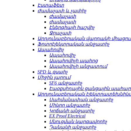
Էստաֆետ
Ժամաչափ և չափիչ
Ժամաչափ
Ժամաչափ
Էներգիայի հաշվիչ
Ջրաչափ
Արդյունաբերական վարդակի միացու
Ֆոտոէլեկտրական անջատիչ
Ապահովիչ
Ապահովիչ
Ապահովիչի պահոց
Ապահովիչի անջատում
SPD և զսպիչ
Միջին լարում
SF6 անջատիչ
Էպօքսիդային ցանցային պահա
Արդյունաբերական էլեկտրատեխնիկ
Սահմանափակ անջատիչ
Միկրո անջատիչ
Կոճակի անջատիչ
EX Proof Electrical
Սնուցման կարգավորիչ
Դանակի անջատիչ