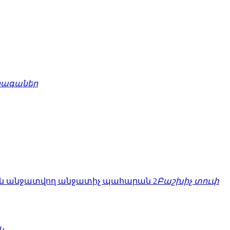
րագաներ
Բաշխիչ տուփ
կ