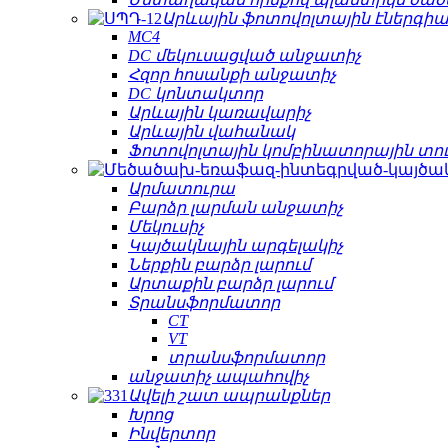
Արևային ֆոտովոլտային էներգիա
MC4
DC մեկուսացված անջատիչ
Հզոր հոսանքի անջատիչ
DC կոնտակտոր
Արևային կառավարիչ
Արևային վահանակ
Ֆոտովոլտային կոմբինատորային տո
Արմատուրա
Բարձր լարման անջատիչ
Մեկուսիչ
Կայծակնային արգելակիչ
Ներքին բարձր լարում
Արտաքին բարձր լարում
Տրանսֆորմատոր
CT
VT
տրանսֆորմատոր
անջատիչ ապահովիչ
Ավելի շատ ապրանքներ
Խրոց
Ինվերտոր