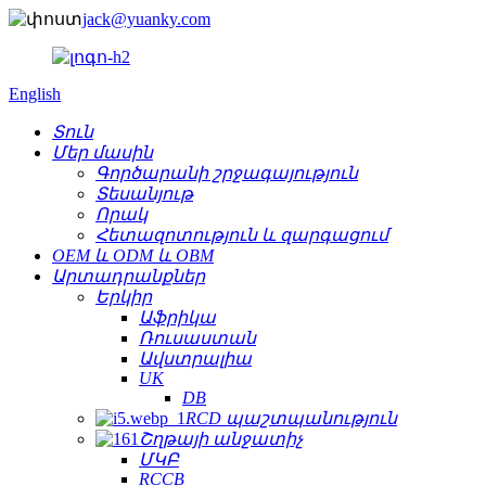
jack@yuanky.com
English
Տուն
Մեր մասին
Գործարանի շրջագայություն
Տեսանյութ
Որակ
Հետազոտություն և զարգացում
OEM և ODM և OBM
Արտադրանքներ
Երկիր
Աֆրիկա
Ռուսաստան
Ավստրալիա
UK
DB
RCD պաշտպանություն
Շղթայի անջատիչ
ՄԿԲ
RCCB