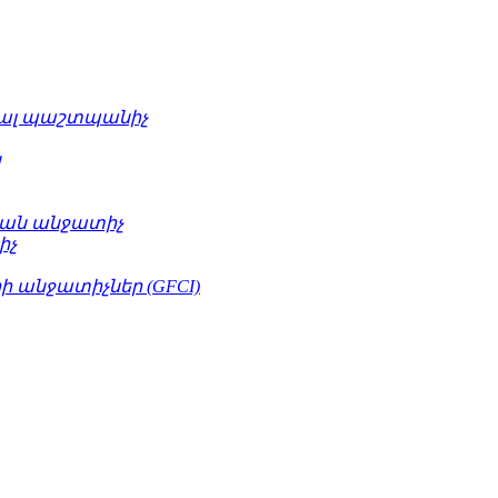
ւալ պաշտպանիչ
կ
ան անջատիչ
իչ
 անջատիչներ (GFCI)