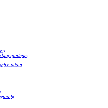
եր
 կարգավորիչ
րի համար
կ
նջատիչ