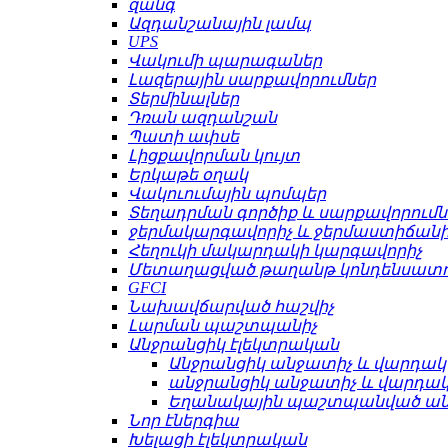
զանգ
Ազդանշանային լամպ
UPS
Վակումի պարագաներ
Լազերային սարքավորումներ
Տերմինալներ
Դռան ազդանշան
Պատի ափսե
Լիցքավորման կույտ
Երկաթե օղակ
Վակուումային պոմպեր
Տեղադրման գործիք և սարքավորումն
ջերմակարգավորիչ և ջերմաստիճանի
Հեղուկի մակարդակի կարգավորիչ
Մետաղացված թաղանթ կոնդենսատո
GFCI
Նախավճարված հաշվիչ
Լարման պաշտպանիչ
Անջրանցիկ էլեկտրական
Անջրանցիկ անջատիչ և վարդակ
անջրանցիկ անջատիչ և վարդա
Եղանակային պաշտպանված ա
Նոր էներգիա
Խելացի էլեկտրական