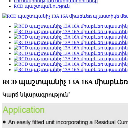
Լուսավորության սարքավորումներ
RCD պաշտպանություն
RCD պաշտպանիչ 13A 16A միաբև
Կարճ նկարագրություն՝