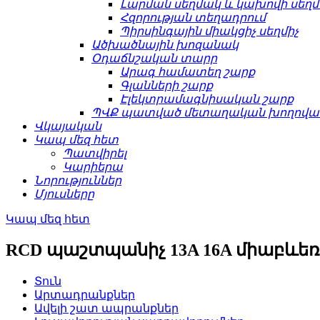
Լարման սեղմակ և կախովի սեղ
Հզորության տեղադրում
Պիրսինգային միակցիչ սեղմիչ
Ածխածնային խոզանակ
Օդաճնշական տարր
Արագ համատեղ շարք
Գլանների շարք
Էլեկտրամագնիսական շարք
ՊՎՔ պատված մետաղական խողովակ
Վկայական
Կապ մեզ հետ
Պատվիրել
Կարիերա
Նորություններ
Մյուսները
Կապ մեզ հետ
RCD պաշտպանիչ 13A 16A միաբև
Տուն
Արտադրանքներ
Ավելի շատ ապրանքներ