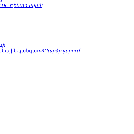
 DC էլեկտրական
ւփ
Բարձր լարում