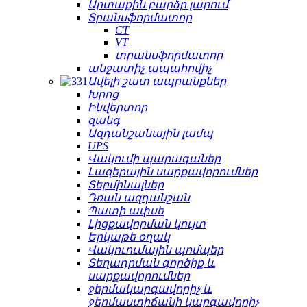
Արտաքին բարձր լարում
Տրանսֆորմատոր
CT
VT
տրանսֆորմատոր
անջատիչ ապահովիչ
Ավելի շատ ապրանքներ
Խրոց
Ինվերտոր
զանգ
Ազդանշանային լամպ
UPS
Վակումի պարագաներ
Լազերային սարքավորումներ
Տերմինալներ
Դռան ազդանշան
Պատի ափսե
Լիցքավորման կույտ
Երկաթե օղակ
Վակուումային պոմպեր
Տեղադրման գործիք և
սարքավորումներ
ջերմակարգավորիչ և
ջերմաստիճանի կարգավորիչ