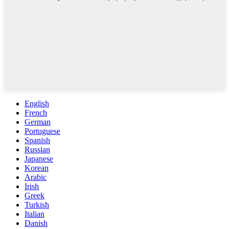
English
French
German
Portuguese
Spanish
Russian
Japanese
Korean
Arabic
Irish
Greek
Turkish
Italian
Danish