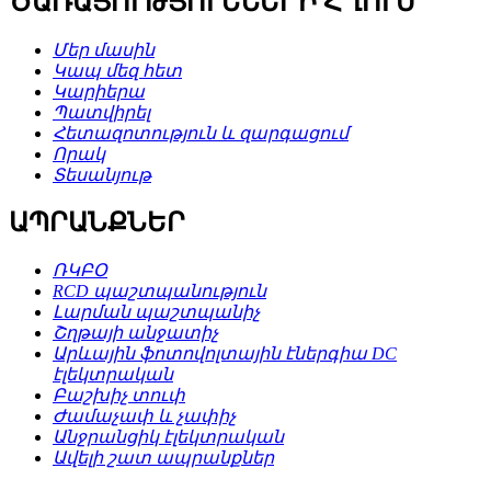
ԾԱՌԱՅՈՒԹՅՈՒՆՆԵՐԻ ՀՂՈՒՄ
Մեր մասին
Կապ մեզ հետ
Կարիերա
Պատվիրել
Հետազոտություն և զարգացում
Որակ
Տեսանյութ
ԱՊՐԱՆՔՆԵՐ
ՌԿԲՕ
RCD պաշտպանություն
Լարման պաշտպանիչ
Շղթայի անջատիչ
Արևային ֆոտովոլտային էներգիա DC
էլեկտրական
Բաշխիչ տուփ
Ժամաչափ և չափիչ
Անջրանցիկ էլեկտրական
Ավելի շատ ապրանքներ