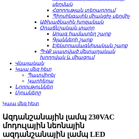
սեղմակ
Հզորության տեղադրում
Պիրսինգային միակցիչ սեղմիչ
Ածխածնային խոզանակ
Օդաճնշական տարր
Արագ համատեղ շարք
Գլանների շարք
Էլեկտրամագնիսական շարք
ՊՎՔ պատված մետաղական
խողովակ և միացում
Վկայական
Կապ մեզ հետ
Պատվիրել
Կարիերա
Նորություններ
Մյուսները
Կապ մեզ հետ
Ազդանշանային լամպ 230VAC
մոդուլային նեոնային
ազդանշանային լամպ LED