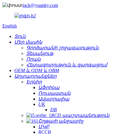
jack@yuanky.com
English
Տուն
Մեր մասին
Գործարանի շրջագայություն
Տեսանյութ
Որակ
Հետազոտություն և զարգացում
OEM և ODM և OBM
Արտադրանքներ
Երկիր
Աֆրիկա
Ռուսաստան
Ավստրալիա
UK
DB
RCD պաշտպանություն
Շղթայի անջատիչ
ՄԿԲ
RCCB