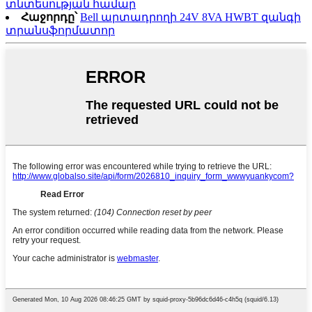
տնտեսության համար
Հաջորդը՝
Bell արտադրողի 24V 8VA HWBT զանգի
տրանսֆորմատոր