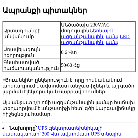
Ապրանքի պիտակներ
Մեծածախ 230V/AC
Արտադրանքի
մոդուլային
Նեոնային
անվանումը
ազդանշանային լամպ
LED
ազդանշանային լամպ
Առավելագույն
0.6 Վտ
հզորություն
Գնահատված
50/60 Հց
հաճախականություն
«Յուանկին» ընկերություն է, որը հիմնականում
արտադրում է ավտոմատ անջատիչներ և այլ ցածր
լարման էլեկտրական սարքավորումներ։
Այս անջատիչի ոճի ազդանշանային լամպը հաճախ
տեղադրվում է անջատիչի հետ՝ գծի կարգավիճակը
հիշեցնելու համար։
Նախորդը՝
UPS էլեկտրատեխնիկայի
մատակարար՝ 300 Վտ ավտոմատ UPS տնային