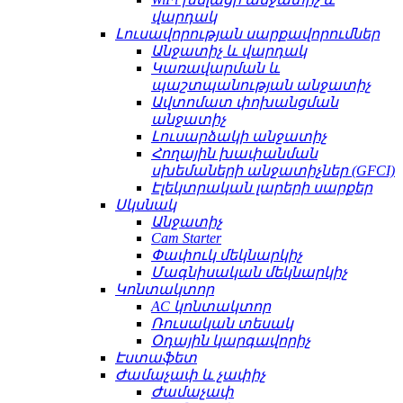
վարդակ
Լուսավորության սարքավորումներ
Անջատիչ և վարդակ
Կառավարման և
պաշտպանության անջատիչ
Ավտոմատ փոխանցման
անջատիչ
Լուսարձակի անջատիչ
Հողային խափանման
սխեմաների անջատիչներ (GFCI)
Էլեկտրական լարերի սարքեր
Սկսնակ
Անջատիչ
Cam Starter
Փափուկ մեկնարկիչ
Մագնիսական մեկնարկիչ
Կոնտակտոր
AC կոնտակտոր
Ռուսական տեսակ
Օդային կարգավորիչ
Էստաֆետ
Ժամաչափ և չափիչ
Ժամաչափ