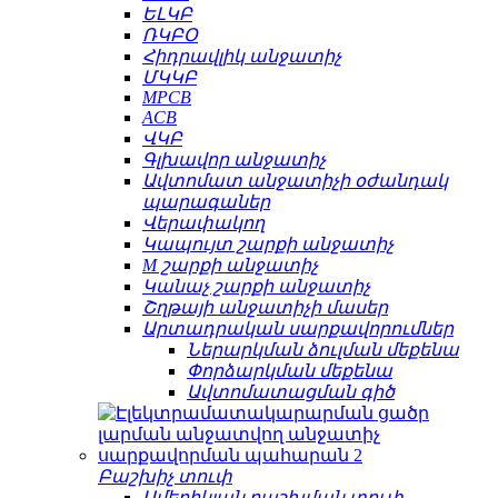
ԵԼԿԲ
ՌԿԲՕ
Հիդրավլիկ անջատիչ
ՄԿԿԲ
MPCB
ACB
ՎԿԲ
Գլխավոր անջատիչ
Ավտոմատ անջատիչի օժանդակ
պարագաներ
Վերափակող
Կապույտ շարքի անջատիչ
M շարքի անջատիչ
Կանաչ շարքի անջատիչ
Շղթայի անջատիչի մասեր
Արտադրական սարքավորումներ
Ներարկման ձուլման մեքենա
Փորձարկման մեքենա
Ավտոմատացման գիծ
Բաշխիչ տուփ
Ամերիկյան բաշխման տուփ