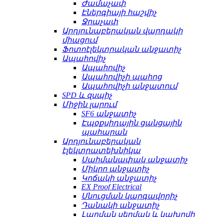
Ժամաչափ
Էներգիայի հաշվիչ
Ջրաչափ
Արդյունաբերական վարդակի
միացում
Ֆոտոէլեկտրական անջատիչ
Ապահովիչ
Ապահովիչ
Ապահովիչի պահոց
Ապահովիչի անջատում
SPD և զսպիչ
Միջին լարում
SF6 անջատիչ
Էպօքսիդային ցանցային
պահարան
Արդյունաբերական
էլեկտրատեխնիկա
Սահմանափակ անջատիչ
Միկրո անջատիչ
Կոճակի անջատիչ
EX Proof Electrical
Սնուցման կարգավորիչ
Դանակի անջատիչ
Լարման սեղմակ և կախովի