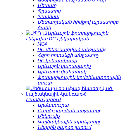
Մետաղ
Պլաստիկ
Պարիսպ
Մետաղական հիմքով պլաստիկե
ծածկ
Արևային ֆոտովոլտային
էներգիա DC էլեկտրական
MC4
DC մեկուսացված անջատիչ
Հզոր հոսանքի անջատիչ
DC կոնտակտոր
Արևային կառավարիչ
Արևային վահանակ
Ֆոտովոլտային կոմբինատորային
տուփ
Բարձր լարում
Արմատուրա
Բարձր լարման անջատիչ
Մեկուսիչ
Կայծակնային արգելակիչ
Ներքին բարձր լարում