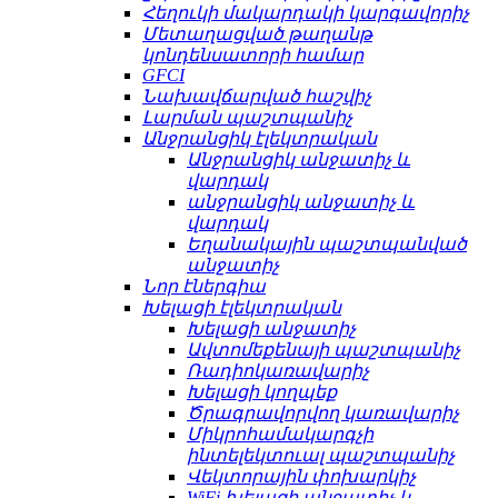
Հեղուկի մակարդակի կարգավորիչ
Մետաղացված թաղանթ
կոնդենսատորի համար
GFCI
Նախավճարված հաշվիչ
Լարման պաշտպանիչ
Անջրանցիկ էլեկտրական
Անջրանցիկ անջատիչ և
վարդակ
անջրանցիկ անջատիչ և
վարդակ
Եղանակային պաշտպանված
անջատիչ
Նոր էներգիա
Խելացի էլեկտրական
Խելացի անջատիչ
Ավտոմեքենայի պաշտպանիչ
Ռադիոկառավարիչ
Խելացի կողպեք
Ծրագրավորվող կառավարիչ
Միկրոհամակարգչի
ինտելեկտուալ պաշտպանիչ
Վեկտորային փոխարկիչ
WiFi խելացի անջատիչ և